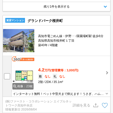
残り1件を表示する
グランドパーク桜井町
賃貸マンション
高知市電ごめん線・伊野･･･/菜園場町駅 徒歩6分
高知県高知市桜井町１丁目
築40年
4階建
4.2
万円
(管理費等：3,000円)
敷
なし
礼
なし
2階
2DK
35.1m²
画像：23枚
インターネット無料！ペット中型犬まで飼えます！うさぎ、ハムス
ター、熱帯魚等も相談できます！！
(株)ファースト・コラボレーション エイブルネッ
詳細を見る
トワーク高知中央店
情報更新日
2026/08/04