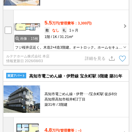
5.5
万円
(管理費等：3,300円)
敷
なし
礼
1ヶ月
1階
1K
31.21m²
画像：15枚
フジ桜井店近く。木造2×4造3階建。オートロック。ホームセキュリ
ティ完備。ネット接続無料。宅配BOX。防犯カメラ。敷金ゼロ。連
ルテナホーム株式会社 本店
帯保証人不要。家賃保証会社要加入。クレジット支払可。
詳細を見る
情報更新日
2026/08/03
高知市電ごめん線・伊野線 宝永町駅 3階建 築31年
賃貸アパート
高知市電ごめん線・伊野･･･/宝永町駅 徒歩8分
高知県高知市桜井町2丁目
築31年
3階建
4.8
万円
(管理費等：--)