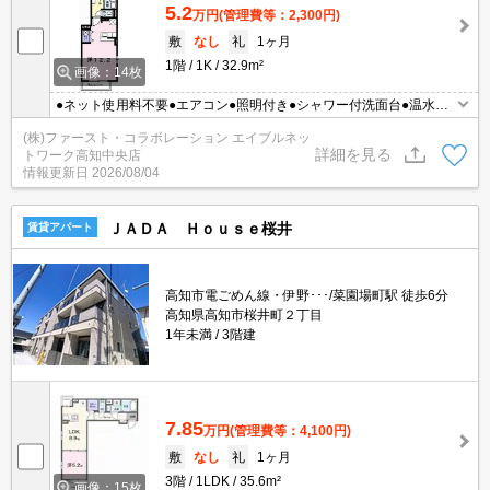
5.2
万円
(管理費等：2,300円)
敷
なし
礼
1ヶ月
1階
1K
32.9m²
画像：14枚
●ネット使用料不要●エアコン●照明付き●シャワー付洗面台●温水洗
浄便座●対面式キッチン●南向き
(株)ファースト・コラボレーション エイブルネッ
詳細を見る
トワーク高知中央店
情報更新日
2026/08/04
ＪＡＤＡ Ｈｏｕｓｅ桜井
賃貸アパート
高知市電ごめん線・伊野･･･/菜園場町駅 徒歩6分
高知県高知市桜井町２丁目
1年未満
3階建
7.85
万円
(管理費等：4,100円)
敷
なし
礼
1ヶ月
3階
1LDK
35.6m²
画像：15枚