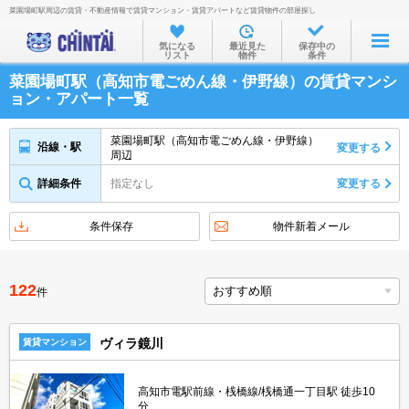
菜園場町駅周辺の賃貸・不動産情報で賃貸マンション・賃貸アパートなど賃貸物件の部屋探し
お部屋を探す
気になる
最近見た
保存中の
リスト
物件
条件
沿線・駅から
菜園場町駅（高知市電ごめん線・伊野線）の賃貸マンシ
住所から
ョン・アパート一覧
家賃相場から
菜園場町駅（高知市電ごめん線・伊野線）
沿線・駅
変更する
周辺
通勤通学時間から
詳細条件
指定なし
変更する
物件特集から
不動産会社から
条件保存
物件新着メール
TOP
122
件
ヴィラ鏡川
賃貸マンション
高知市電駅前線・桟橋線/桟橋通一丁目駅 徒歩10
分