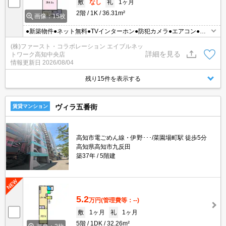
敷
なし
礼
1ヶ月
2階
1K
36.31m²
画像：15枚
●新築物件●ネット無料●TVインターホン●防犯カメラ●エアコン●照
明付き●温水洗浄便座●保証人不要
(株)ファースト・コラボレーション エイブルネッ
詳細を見る
トワーク高知中央店
情報更新日
2026/08/04
残り15件を表示する
ヴィラ五番街
賃貸マンション
高知市電ごめん線・伊野･･･/菜園場町駅 徒歩5分
高知県高知市九反田
築37年
5階建
5.2
万円
(管理費等：--)
敷
1ヶ月
礼
1ヶ月
5階
1DK
32.26m²