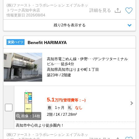
防犯カメラ●エアコン●照明付き
(株)ファースト・コラボレーション エイブルネッ
詳細を見る
トワーク高知中央店
情報更新日
2026/08/04
残り2件を表示する
Benefit HARIMAYA
賃貸ハイツ
高知市電ごめん線・伊野･･･/デンテツターミナル
ビル･･･ 徒歩4分
高知県高知市はりまや町１丁目
築23年
2階建
5.1
万円
(管理費等：--)
敷
1ヶ月
礼
なし
2階
1K
27.28m²
画像：14枚
高知市中心街より徒歩圏内！
(株)ファースト・コラボレーション エイブルネッ