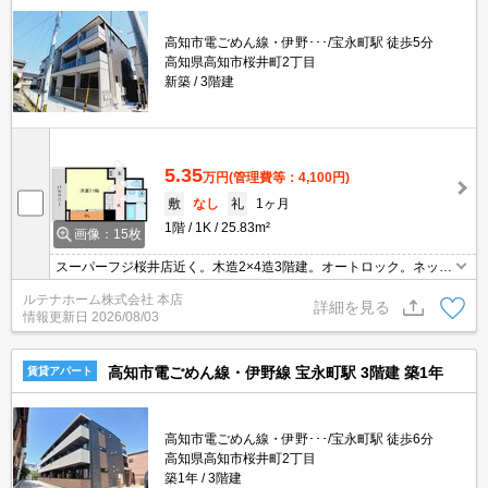
高知市電ごめん線・伊野･･･/宝永町駅 徒歩5分
高知県高知市桜井町2丁目
新築
3階建
5.35
万円
(管理費等：4,100円)
敷
なし
礼
1ヶ月
1階
1K
25.83m²
画像：15枚
スーパーフジ桜井店近く。木造2×4造3階建。オートロック。ネット
接続無料。BS・CS対応。都市ガス対応。宅配BOX完備。敷金ゼ
ルテナホーム株式会社 本店
ロ。連帯保証人不要。家賃保証会社要加入。クレジット支払可。
詳細を見る
情報更新日
2026/08/03
高知市電ごめん線・伊野線 宝永町駅 3階建 築1年
賃貸アパート
高知市電ごめん線・伊野･･･/宝永町駅 徒歩6分
高知県高知市桜井町2丁目
築1年
3階建