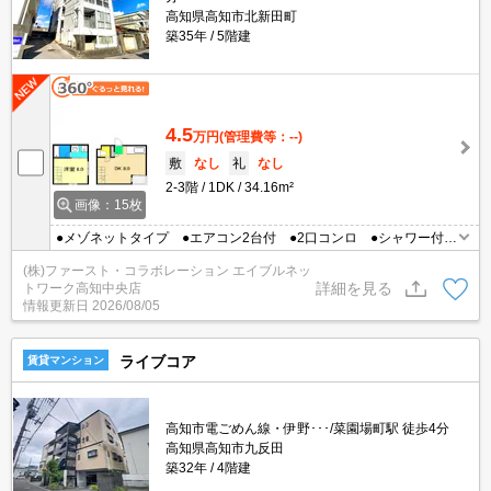
高知県高知市北新田町
築35年
5階建
4.5
万円
(管理費等：--)
敷
なし
礼
なし
2-3階
1DK
34.16m²
画像：15枚
●メゾネットタイプ ●エアコン2台付 ●2口コンロ ●シャワー付洗
面台
(株)ファースト・コラボレーション エイブルネッ
詳細を見る
トワーク高知中央店
情報更新日
2026/08/05
ライブコア
賃貸マンション
高知市電ごめん線・伊野･･･/菜園場町駅 徒歩4分
高知県高知市九反田
築32年
4階建