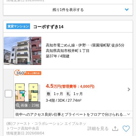
情報更新日
2026/08/01
残り1件を表示する
コーポすずき14
賃貸マンション
高知市電ごめん線・伊野･･･/菜園場町駅 徒歩5分
高知県高知市桜井町１丁目
築37年
4階建
4.5
万円
(管理費等：4,000円)
敷
1ヶ月
礼
1ヶ月
3-4階
3DK
27.74m²
画像：23枚
街中へのアクセス良好♪仕事とプライベートをフロアで分けられる人
気のメゾネットタイプ♪詳細はエイブルへ♪
(株)ファースト・コラボレーション エイブルネッ
詳細を見る
トワーク高知中央店
情報更新日
2026/08/04