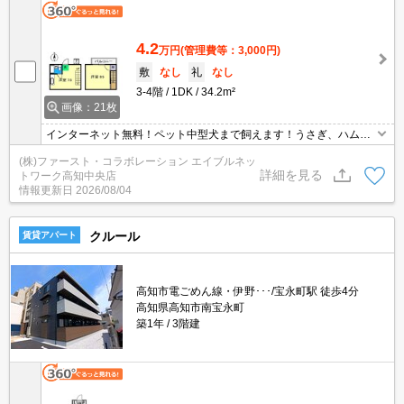
4.2
万円
(管理費等：3,000円)
敷
なし
礼
なし
3-4階
1DK
34.2m²
画像：21枚
インターネット無料！ペット中型犬まで飼えます！うさぎ、ハムス
ター、熱帯魚等も相談できます！！
(株)ファースト・コラボレーション エイブルネッ
詳細を見る
トワーク高知中央店
情報更新日
2026/08/04
クルール
賃貸アパート
高知市電ごめん線・伊野･･･/宝永町駅 徒歩4分
高知県高知市南宝永町
築1年
3階建