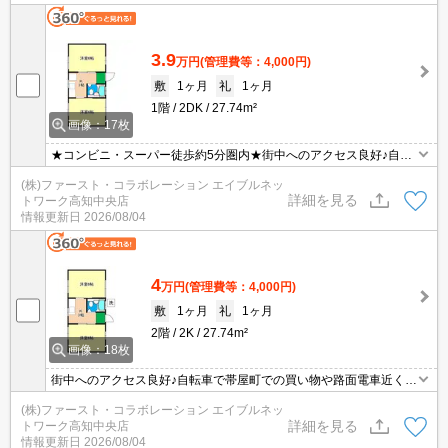
3.9
万円
(管理費等：4,000円)
敷
1ヶ月
礼
1ヶ月
1階
2DK
27.74m²
画像：17枚
★コンビニ・スーパー徒歩約5分圏内★街中へのアクセス良好♪自転
車で帯屋町での買い物や路面電車近くなので飲み会も良いですね♪
(株)ファースト・コラボレーション エイブルネッ
詳細を見る
トワーク高知中央店
情報更新日
2026/08/04
4
万円
(管理費等：4,000円)
敷
1ヶ月
礼
1ヶ月
2階
2K
27.74m²
画像：18枚
街中へのアクセス良好♪自転車で帯屋町での買い物や路面電車近くな
ので飲み会も良いですね♪
(株)ファースト・コラボレーション エイブルネッ
詳細を見る
トワーク高知中央店
情報更新日
2026/08/04