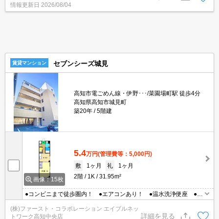
情報更新日
2026/08/04
セブンシーズ城見
賃貸マンション
高知市電ごめん線・伊野･･･/菜園場町駅 徒歩4分
高知県高知市城見町
築20年
5階建
5.4
万円
(管理費等：5,000円)
敷
1ヶ月
礼
1ヶ月
2階
1K
31.95m²
画像：15枚
●コンビニまで徒歩圏内！ ●エアコンあり！ ●温水洗浄便座 ●南
向き！ ●ネット使用料不要♪
(株)ファースト・コラボレーション エイブルネッ
詳細を見る
トワーク高知中央店