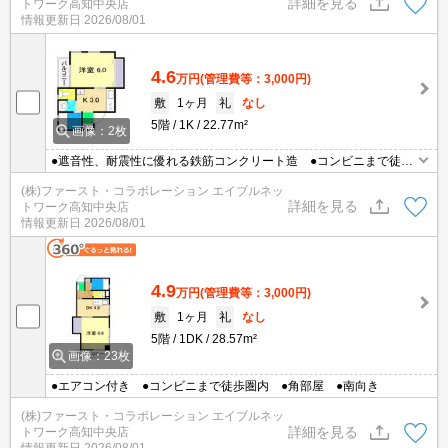
詳細を見る
トワーク高知中央店
情報更新日
2026/08/01
4.6
万円
(管理費等：3,000円)
敷
1ヶ月
礼
なし
5階
1K
22.77m²
画像：2枚
●遮音性、耐震性に優れる鉄筋コンクリート造 ●コンビニまで徒歩
圏内 ●エアコン1台付き
(株)ファースト・コラボレーション エイブルネッ
詳細を見る
トワーク高知中央店
情報更新日
2026/08/01
4.9
万円
(管理費等：3,000円)
敷
1ヶ月
礼
なし
5階
1DK
28.57m²
画像：23枚
●エアコン付き ●コンビニまで徒歩圏内 ●角部屋 ●南向き
(株)ファースト・コラボレーション エイブルネッ
詳細を見る
トワーク高知中央店