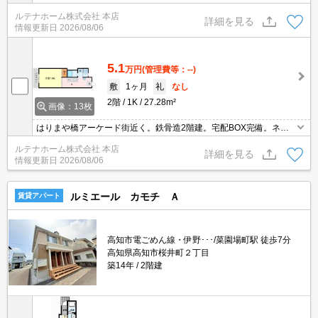
建。CATV対応。礼金ゼロ。連帯保証人不要。家賃保証会社要加
ルテナホーム株式会社 本店
入。
詳細を見る
情報更新日
2026/08/06
5.1
万円
(管理費等：--)
敷
1ヶ月
礼
なし
2階
1K
27.28m²
画像：13枚
はりまや橋アーケード街近く。鉄骨造2階建。宅配BOX完備。ネッ
ト接続無料。CATV対応。礼金ゼロ。連帯保証人不要。家賃保証会
ルテナホーム株式会社 本店
社要加入。
詳細を見る
情報更新日
2026/08/06
ルミエール カモチ Ａ
賃貸アパート
高知市電ごめん線・伊野･･･/菜園場町駅 徒歩7分
高知県高知市桜井町２丁目
築14年
2階建