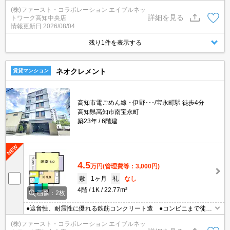
ン付き ●室内洗濯機置場
(株)ファースト・コラボレーション エイブルネッ
詳細を見る
トワーク高知中央店
情報更新日
2026/08/04
残り1件を表示する
ネオクレメント
賃貸マンション
高知市電ごめん線・伊野･･･/宝永町駅 徒歩4分
高知県高知市南宝永町
築23年
6階建
4.5
万円
(管理費等：3,000円)
敷
1ヶ月
礼
なし
4階
1K
22.77m²
画像：2枚
●遮音性、耐震性に優れる鉄筋コンクリート造 ●コンビニまで徒歩
圏内 ●エアコン付き
(株)ファースト・コラボレーション エイブルネッ