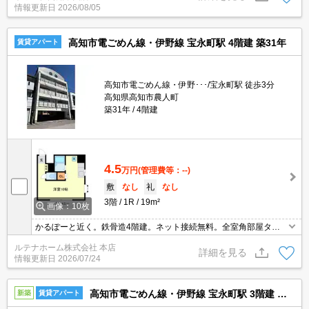
情報更新日
2026/08/05
高知市電ごめん線・伊野線 宝永町駅 4階建 築31年
賃貸アパート
高知市電ごめん線・伊野･･･/宝永町駅 徒歩3分
高知県高知市農人町
築31年
4階建
4.5
万円
(管理費等：--)
敷
なし
礼
なし
3階
1R
19m²
画像：10枚
かるぽーと近く。鉄骨造4階建。ネット接続無料。全室角部屋タイ
プ。敷金ゼロ。礼金ゼロ。連帯保証人不要。家賃保証会社要加入。
ルテナホーム株式会社 本店
詳細を見る
情報更新日
2026/07/24
高知市電ごめん線・伊野線 宝永町駅 3階建 新築
新築
賃貸アパート