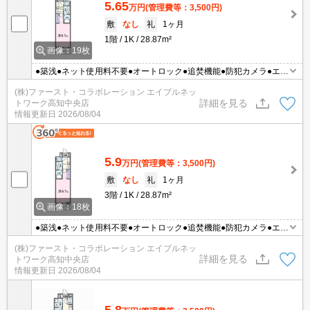
5.65
万円
(管理費等：3,500円)
敷
なし
礼
1ヶ月
1階
1K
28.87m²
画像：19枚
●築浅●ネット使用料不要●オートロック●追焚機能●防犯カメラ●エア
コン●照明付き●保証人不要
(株)ファースト・コラボレーション エイブルネッ
詳細を見る
トワーク高知中央店
情報更新日
2026/08/04
5.9
万円
(管理費等：3,500円)
敷
なし
礼
1ヶ月
3階
1K
28.87m²
画像：18枚
●築浅●ネット使用料不要●オートロック●追焚機能●防犯カメラ●エア
コン●照明付き●保証人不要
(株)ファースト・コラボレーション エイブルネッ
詳細を見る
トワーク高知中央店
情報更新日
2026/08/04