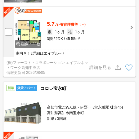
5.7
万円
(管理費等：--)
敷
1ヶ月
礼
1ヶ月
3階
2DK
45.55m²
画像：23枚
南向き！♪詳細はエイブルへ♪
(株)ファースト・コラボレーション エイブルネッ
詳細を見る
トワーク高知中央店
情報更新日
2026/08/05
コロレ宝永町
新築
賃貸アパート
高知市電ごめん線・伊野･･･/宝永町駅 徒歩4分
高知県高知市南宝永町
新築
3階建