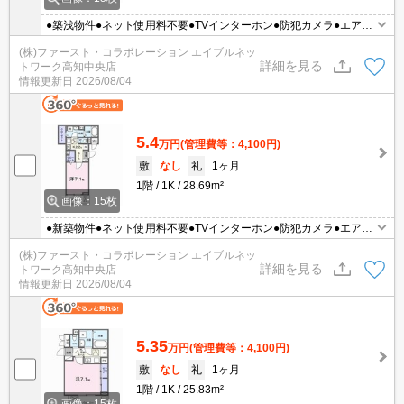
●築浅物件●ネット使用料不要●TVインターホン●防犯カメラ●エアコ
ン●温水洗浄便座●都市ガス
(株)ファースト・コラボレーション エイブルネッ
詳細を見る
トワーク高知中央店
情報更新日
2026/08/04
5.4
万円
(管理費等：4,100円)
敷
なし
礼
1ヶ月
1階
1K
28.69m²
画像：15枚
●新築物件●ネット使用料不要●TVインターホン●防犯カメラ●エアコ
ン●温水洗浄便座●都市ガス
(株)ファースト・コラボレーション エイブルネッ
詳細を見る
トワーク高知中央店
情報更新日
2026/08/04
5.35
万円
(管理費等：4,100円)
敷
なし
礼
1ヶ月
1階
1K
25.83m²