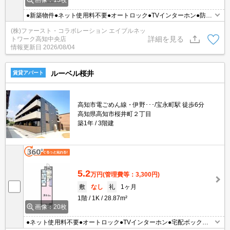
画像：15枚
●新築物件●ネット使用料不要●オートロック●TVインターホン●防犯
カメラ●エアコン●シャワー付洗面台
(株)ファースト・コラボレーション エイブルネッ
詳細を見る
トワーク高知中央店
情報更新日
2026/08/04
ルーベル桜井
賃貸アパート
高知市電ごめん線・伊野･･･/宝永町駅 徒歩6分
高知県高知市桜井町２丁目
築1年
3階建
5.2
万円
(管理費等：3,300円)
敷
なし
礼
1ヶ月
1階
1K
28.87m²
画像：20枚
●ネット使用料不要●オートロック●TVインターホン●宅配ボックス●