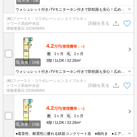
画像：2枚
ウォシュレット付き♪TVモニターホン付きで防犯面も安心！広めの1
0帖リビング♪詳細はエイブルへ♪
(株)ファースト・コラボレーション エイブルネッ
詳細を見る
トワーク高知中央店
情報更新日
2026/08/04
4.2
万円
(管理費等：--)
敷
1ヶ月
礼
1ヶ月
3階
1LDK
32.26m²
画像：16枚
ウォシュレット付き♪TVモニターホン付きで防犯面も安心！広めの1
0帖リビング♪詳細はエイブルへ♪
(株)ファースト・コラボレーション エイブルネッ
詳細を見る
トワーク高知中央店
情報更新日
2026/08/04
4.2
万円
(管理費等：--)
敷
1ヶ月
礼
1ヶ月
4階
1LDK
32.26m²
画像：14枚
●遮音性、耐震性に優れる鉄筋コンクリート造 ●南向き ●エアコ