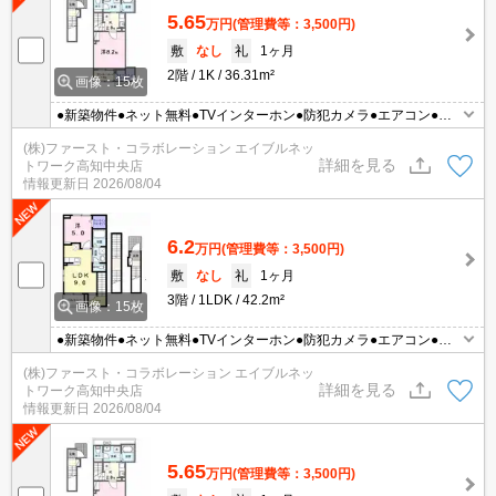
5.65
万円
(管理費等：3,500円)
敷
なし
礼
1ヶ月
2階
1K
36.31m²
画像：15枚
●新築物件●ネット無料●TVインターホン●防犯カメラ●エアコン●照
明付き●温水洗浄便座●保証人不要
(株)ファースト・コラボレーション エイブルネッ
詳細を見る
トワーク高知中央店
情報更新日
2026/08/04
6.2
万円
(管理費等：3,500円)
敷
なし
礼
1ヶ月
3階
1LDK
42.2m²
画像：15枚
●新築物件●ネット無料●TVインターホン●防犯カメラ●エアコン●照
明付き●温水洗浄便座●保証人不要
(株)ファースト・コラボレーション エイブルネッ
詳細を見る
トワーク高知中央店
情報更新日
2026/08/04
5.65
万円
(管理費等：3,500円)