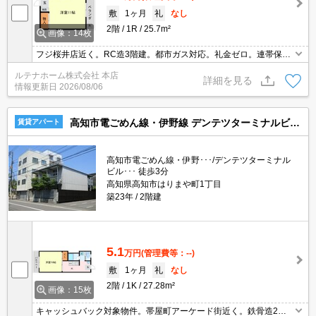
敷
1ヶ月
礼
なし
2階
1R
25.7m²
画像：14枚
フジ桜井店近く。RC造3階建。都市ガス対応。礼金ゼロ。連帯保証
人不要。家賃保証会社要加入。
ルテナホーム株式会社 本店
詳細を見る
情報更新日
2026/08/06
高知市電ごめん線・伊野線 デンテツターミナルビル前駅 2階建 築23年
賃貸アパート
高知市電ごめん線・伊野･･･/デンテツターミナル
ビル･･･ 徒歩3分
高知県高知市はりまや町1丁目
築23年
2階建
5.1
万円
(管理費等：--)
敷
1ヶ月
礼
なし
2階
1K
27.28m²
画像：15枚
キャッシュバック対象物件。帯屋町アーケード街近く。鉄骨造2階