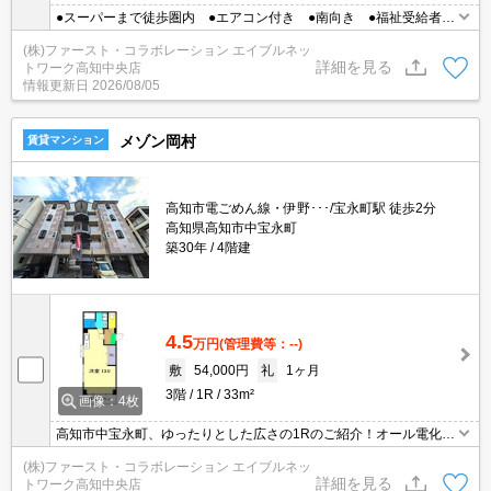
●スーパーまで徒歩圏内 ●エアコン付き ●南向き ●福祉受給者の
方も相談可
(株)ファースト・コラボレーション エイブルネッ
詳細を見る
トワーク高知中央店
情報更新日
2026/08/05
メゾン岡村
賃貸マンション
高知市電ごめん線・伊野･･･/宝永町駅 徒歩2分
高知県高知市中宝永町
築30年
4階建
4.5
万円
(管理費等：--)
敷
54,000円
礼
1ヶ月
3階
1R
33m²
画像：4枚
高知市中宝永町、ゆったりとした広さの1Rのご紹介！オール電化！
路面電停ちかくですよ！
(株)ファースト・コラボレーション エイブルネッ
詳細を見る
トワーク高知中央店