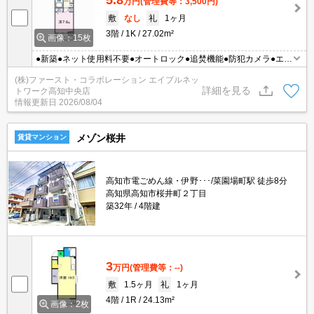
5.8
万円
(管理費等：3,500円)
敷
なし
礼
1ヶ月
3階
1K
27.02m²
画像：15枚
●新築●ネット使用料不要●オートロック●追焚機能●防犯カメラ●エア
コン●照明付き●保証人不要
(株)ファースト・コラボレーション エイブルネッ
詳細を見る
トワーク高知中央店
情報更新日
2026/08/04
メゾン桜井
賃貸マンション
高知市電ごめん線・伊野･･･/菜園場町駅 徒歩8分
高知県高知市桜井町２丁目
築32年
4階建
3
万円
(管理費等：--)
敷
1.5ヶ月
礼
1ヶ月
4階
1R
24.13m²
画像：2枚