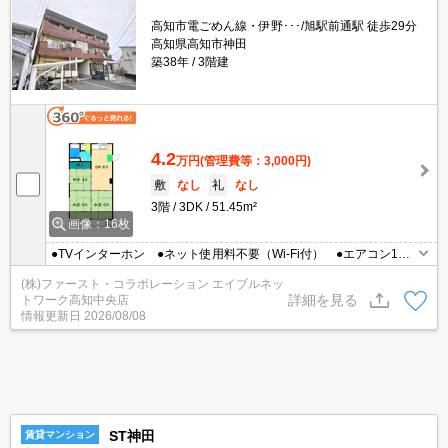
高知市電ごめん線・伊野･･･/旭駅前通駅 徒歩29分
高知県高知市神田
築38年
3階建
4.2
万円
(管理費等：3,000円)
敷
なし
礼
なし
3階
3DK
51.45m²
画像：16枚
●TVインターホン ●ネット使用料不要（Wi-Fi付） ●エアコン1台
付 ●南向き
(株)ファースト・コラボレーション エイブルネッ
詳細を見る
トワーク高知中央店
情報更新日
2026/08/08
ST神田
賃貸マンション