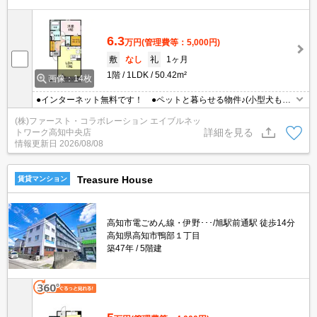
6.3
万円
(管理費等：5,000円)
敷
なし
礼
1ヶ月
1階
1LDK
50.42m²
画像：14枚
●インターネット無料です！ ●ペットと暮らせる物件♪(小型犬もし
くは猫いずれか2匹まで)
(株)ファースト・コラボレーション エイブルネッ
詳細を見る
トワーク高知中央店
情報更新日
2026/08/08
Treasure House
賃貸マンション
高知市電ごめん線・伊野･･･/旭駅前通駅 徒歩14分
高知県高知市鴨部１丁目
築47年
5階建