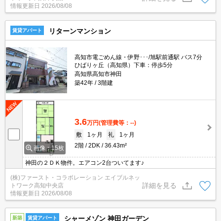
情報更新日
2026/08/08
リターンマンション
賃貸アパート
高知市電ごめん線・伊野･･･/旭駅前通駅 バス7分
ひばりヶ丘（高知県）下車：停歩5分
高知県高知市神田
築42年
3階建
3.6
万円
(管理費等：--)
敷
1ヶ月
礼
1ヶ月
2階
2DK
36.43m²
画像：15枚
神田の２ＤＫ物件。エアコン2台ついてます♪
(株)ファースト・コラボレーション エイブルネッ
詳細を見る
トワーク高知中央店
情報更新日
2026/08/08
シャーメゾン 神田ガーデン
新築
賃貸アパート