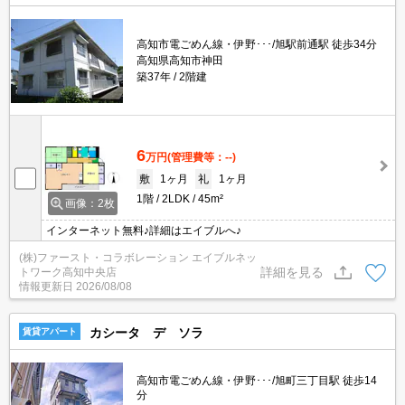
高知市電ごめん線・伊野･･･/旭駅前通駅 徒歩34分
高知県高知市神田
築37年
2階建
6
万円
(管理費等：--)
敷
1ヶ月
礼
1ヶ月
1階
2LDK
45m²
画像：2枚
インターネット無料♪詳細はエイブルへ♪
(株)ファースト・コラボレーション エイブルネッ
詳細を見る
トワーク高知中央店
情報更新日
2026/08/08
カシータ デ ソラ
賃貸アパート
高知市電ごめん線・伊野･･･/旭町三丁目駅 徒歩14
分