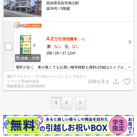
高知県高知市南元町
築36年
5階建
4.2
万円
(管理費等：--)
敷
なし
礼
なし
2階
2K
37.12m²
画像：20枚
電停が近く、車が無くてもお買い物等移動も便利♪詳細はエイブルへ
♪
(株)ファースト・コラボレーション エイブルネッ
詳細を見る
トワーク高知中央店
情報更新日
2026/08/08
1
2