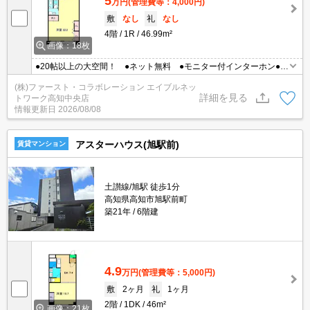
5
万円
(管理費等：4,000円)
敷
なし
礼
なし
4階
1R
46.99m²
画像：18枚
●20帖以上の大空間！ ●ネット無料 ●モニター付インターホン●角
部屋 ●南向き
(株)ファースト・コラボレーション エイブルネッ
詳細を見る
トワーク高知中央店
情報更新日
2026/08/08
アスターハウス(旭駅前)
賃貸マンション
土讃線/旭駅 徒歩1分
高知県高知市旭駅前町
築21年
6階建
4.9
万円
(管理費等：5,000円)
敷
2ヶ月
礼
1ヶ月
2階
1DK
46m²
画像：21枚