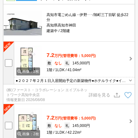
高知市電ごめん線・伊野･･･/旭町三丁目駅 徒歩22
分
高知県高知市神田
建築中
2階建
7.2
万円
(管理費等：5,000円)
敷
なし
礼
145,000円
1階
1LDK
41.04m²
画像：2枚
●２０２７年２月１日入居開始予定の新築物件●ホテルライク●イン
ターネット（Ｗｉ－Ｆｉ）無料
(株)ファースト・コラボレーション エイブルネッ
詳細を見る
トワーク高知中央店
情報更新日
2026/08/08
7.2
万円
(管理費等：5,000円)
敷
なし
礼
145,000円
1階
1LDK
42.22m²
画像：2枚