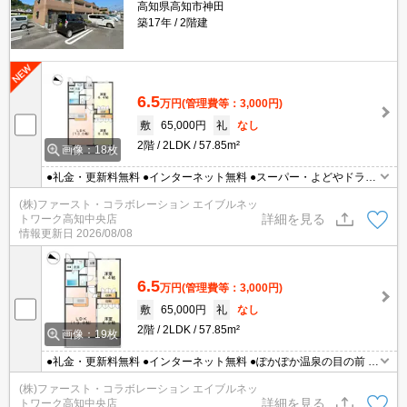
高知県高知市神田
築17年
2階建
6.5
万円
(管理費等：3,000円)
敷
65,000円
礼
なし
2階
2LDK
57.85m²
画像：18枚
●礼金・更新料無料 ●インターネット無料 ●スーパー・よどやドラッ
グ近くて便利です♪ ●充実設備
(株)ファースト・コラボレーション エイブルネッ
詳細を見る
トワーク高知中央店
情報更新日
2026/08/08
6.5
万円
(管理費等：3,000円)
敷
65,000円
礼
なし
2階
2LDK
57.85m²
画像：19枚
●礼金・更新料無料 ●インターネット無料 ●ぽかぽか温泉の目の前 ●
スーパー・よどやドラッグ近くて便利です♪ ●浴室乾燥機能など充実
(株)ファースト・コラボレーション エイブルネッ
設備 ●新婚さんカップルにおすすめ
詳細を見る
トワーク高知中央店