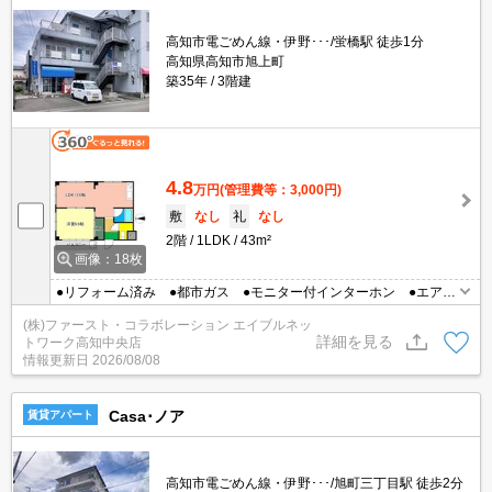
高知市電ごめん線・伊野･･･/蛍橋駅 徒歩1分
高知県高知市旭上町
築35年
3階建
4.8
万円
(管理費等：3,000円)
敷
なし
礼
なし
2階
1LDK
43m²
画像：18枚
●リフォーム済み ●都市ガス ●モニター付インターホン ●エアコ
ン1台あり ●温水洗浄暖房便座
(株)ファースト・コラボレーション エイブルネッ
詳細を見る
トワーク高知中央店
情報更新日
2026/08/08
Casa･ノア
賃貸アパート
高知市電ごめん線・伊野･･･/旭町三丁目駅 徒歩2分