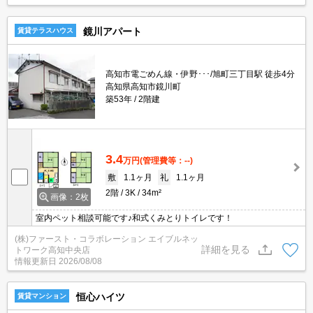
鏡川アパート
賃貸テラスハウス
高知市電ごめん線・伊野･･･/旭町三丁目駅 徒歩4分
高知県高知市鏡川町
築53年
2階建
3.4
万円
(管理費等：--)
敷
1.1ヶ月
礼
1.1ヶ月
2階
3K
34m²
画像：2枚
室内ペット相談可能です♪和式くみとりトイレです！
(株)ファースト・コラボレーション エイブルネッ
詳細を見る
トワーク高知中央店
情報更新日
2026/08/08
恒心ハイツ
賃貸マンション