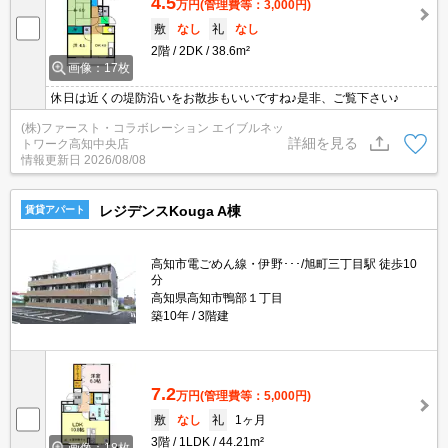
4.5
万円
(管理費等：3,000円)
敷
なし
礼
なし
2階
2DK
38.6m²
画像：17枚
休日は近くの堤防沿いをお散歩もいいですね♪是非、ご覧下さい♪
(株)ファースト・コラボレーション エイブルネッ
詳細を見る
トワーク高知中央店
情報更新日
2026/08/08
レジデンスKouga A棟
賃貸アパート
高知市電ごめん線・伊野･･･/旭町三丁目駅 徒歩10
分
高知県高知市鴨部１丁目
築10年
3階建
7.2
万円
(管理費等：5,000円)
敷
なし
礼
1ヶ月
3階
1LDK
44.21m²
画像：18枚