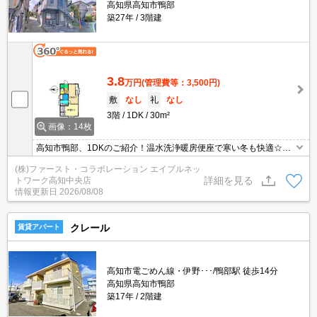
高知県高知市鴨部
築27年
3階建
3.8
万円
(管理費等：3,500円)
敷
なし
礼
なし
3階
1DK
30m²
画像：14枚
高知市鴨部、1DKのご紹介！温水洗浄暖房便座で寒い冬も快適☆各
階１世帯のみ♪詳細はエイブルへ♪
(株)ファースト・コラボレーション エイブルネッ
詳細を見る
トワーク高知中央店
情報更新日
2026/08/08
クレール
賃貸アパート
高知市電ごめん線・伊野･･･/鴨部駅 徒歩14分
高知県高知市鴨部
築17年
2階建