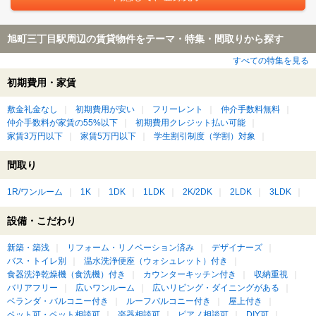
旭町三丁目駅周辺の賃貸物件をテーマ・特集・間取りから探す
すべての特集を見る
初期費用・家賃
敷金礼金なし
初期費用が安い
フリーレント
仲介手数料無料
仲介手数料が家賃の55%以下
初期費用クレジット払い可能
家賃3万円以下
家賃5万円以下
学生割引制度（学割）対象
間取り
1R/ワンルーム
1K
1DK
1LDK
2K/2DK
2LDK
3LDK
設備・こだわり
新築・築浅
リフォーム・リノベーション済み
デザイナーズ
バス・トイレ別
温水洗浄便座（ウォシュレット）付き
食器洗浄乾燥機（食洗機）付き
カウンターキッチン付き
収納重視
バリアフリー
広いワンルーム
広いリビング・ダイニングがある
ベランダ・バルコニー付き
ルーフバルコニー付き
屋上付き
ペット可・ペット相談可
楽器相談可
ピアノ相談可
DIY可