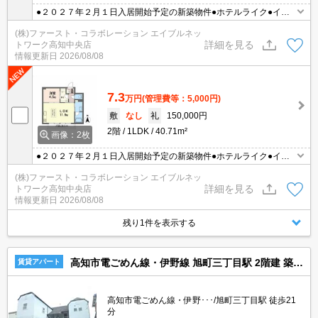
●２０２７年２月１日入居開始予定の新築物件●ホテルライク●イン
ターネット（Ｗｉ－Ｆｉ）無料
(株)ファースト・コラボレーション エイブルネッ
詳細を見る
トワーク高知中央店
情報更新日
2026/08/08
7.3
万円
(管理費等：5,000円)
敷
なし
礼
150,000円
2階
1LDK
40.71m²
画像：2枚
●２０２７年２月１日入居開始予定の新築物件●ホテルライク●イン
ターネット（Ｗｉ－Ｆｉ）無料
(株)ファースト・コラボレーション エイブルネッ
詳細を見る
トワーク高知中央店
情報更新日
2026/08/08
残り1件を表示する
高知市電ごめん線・伊野線 旭町三丁目駅 2階建 築28年
賃貸アパート
高知市電ごめん線・伊野･･･/旭町三丁目駅 徒歩21
分