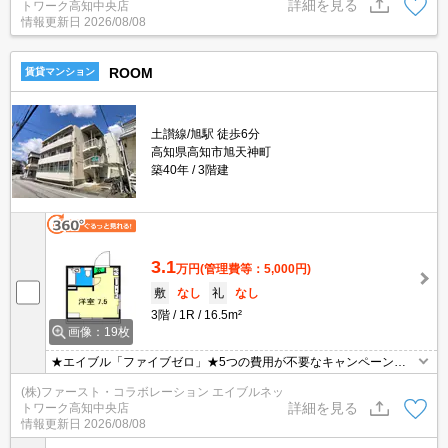
詳細を見る
トワーク高知中央店
情報更新日
2026/08/08
ROOM
賃貸マンション
土讃線/旭駅 徒歩6分
高知県高知市旭天神町
築40年
3階建
3.1
万円
(管理費等：5,000円)
敷
なし
礼
なし
3階
1R
16.5m²
画像：19枚
★エイブル「ファイブゼロ」★5つの費用が不要なキャンペーン
中！猫１匹のみ飼育可能！電子ロックキーでセキュリティも安心！
(株)ファースト・コラボレーション エイブルネッ
詳細を見る
トワーク高知中央店
情報更新日
2026/08/08