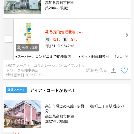
高知県高知市神田
築28年
2階建
4.5
万円
(管理費等：--)
敷
なし
礼
なし
2階
1LDK
42m²
画像：2枚
●スーパー、コンビニまで徒歩圏内！ ●ペット飼育相談可！（犬・
猫OK） ●南向き ●エアコン付き♪
(株)ファースト・コラボレーション エイブルネッ
詳細を見る
トワーク高知中央店
情報更新日
2026/08/08
ディア・コートかもべⅠ
賃貸アパート
高知市電ごめん線・伊野･･･/旭町三丁目駅 徒歩21
分
高知県高知市鴨部
築37年
2階建