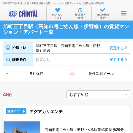
旭町三丁目駅周辺の賃貸・不動産情報で賃貸マンション・賃貸アパートなど賃貸物件の部屋探し
お部屋を探す
気になる
最近見た
保存中の
リスト
物件
条件
沿線・駅から
旭町三丁目駅（高知市電ごめん線・伊野線）の賃貸マン
住所から
ション・アパート一覧
家賃相場から
旭町三丁目駅（高知市電ごめん線・伊野
沿線・駅
変更する
線）周辺
通勤通学時間から
詳細条件
指定なし
変更する
物件特集から
不動産会社から
条件保存
物件新着メール
TOP
48
件
アグアカリエンテ
賃貸アパート
高知市電ごめん線・伊野･･･/旭駅前通駅 徒歩29分