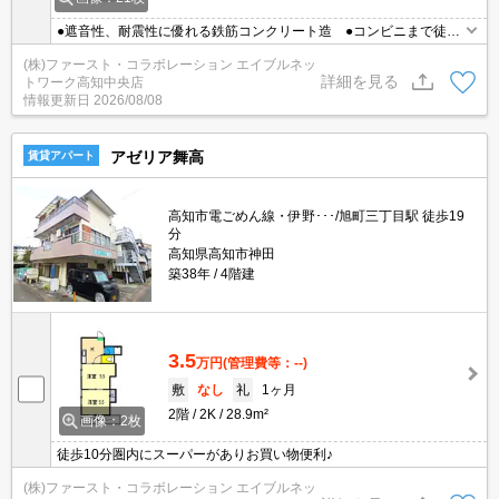
●遮音性、耐震性に優れる鉄筋コンクリート造 ●コンビニまで徒歩
圏内 ●ネット無料 ●エアコン
(株)ファースト・コラボレーション エイブルネッ
詳細を見る
トワーク高知中央店
情報更新日
2026/08/08
アゼリア舞高
賃貸アパート
高知市電ごめん線・伊野･･･/旭町三丁目駅 徒歩19
分
高知県高知市神田
築38年
4階建
3.5
万円
(管理費等：--)
敷
なし
礼
1ヶ月
2階
2K
28.9m²
画像：2枚
徒歩10分圏内にスーパーがありお買い物便利♪
(株)ファースト・コラボレーション エイブルネッ