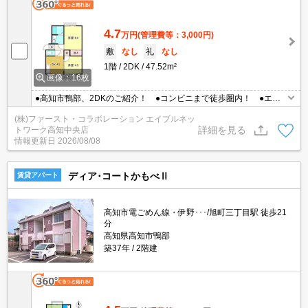
4.7
万円
(管理費等：3,000円)
敷
なし
礼
なし
1階
2DK
47.52m²
画像：16枚
●高知市鴨部、2DKのご紹介！ ●コンビニまで徒歩圏内！ ●エア
コン付き！
(株)ファースト・コラボレーション エイブルネッ
詳細を見る
トワーク高知中央店
情報更新日
2026/08/08
ディア･コートかもべⅡ
賃貸アパート
高知市電ごめん線・伊野･･･/旭町三丁目駅 徒歩21
分
高知県高知市鴨部
築37年
2階建