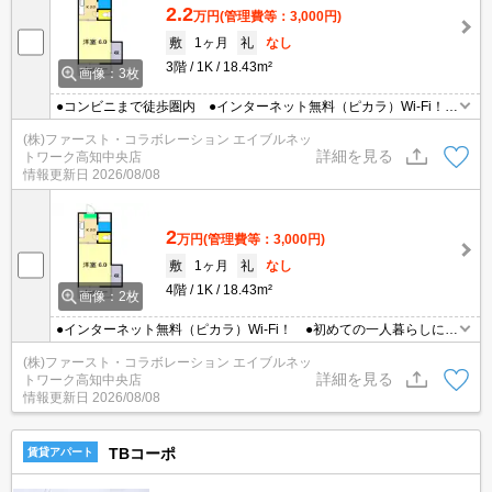
2.2
万円
(管理費等：3,000円)
敷
1ヶ月
礼
なし
3階
1K
18.43m²
画像：3枚
●コンビニまで徒歩圏内 ●インターネット無料（ピカラ）Wi-Fi！
●照明・エアコン付き！
(株)ファースト・コラボレーション エイブルネッ
詳細を見る
トワーク高知中央店
情報更新日
2026/08/08
2
万円
(管理費等：3,000円)
敷
1ヶ月
礼
なし
4階
1K
18.43m²
画像：2枚
●インターネット無料（ピカラ）Wi-Fi！ ●初めての一人暮らしにオ
ススメ♪ ●照明・エアコン付き！
(株)ファースト・コラボレーション エイブルネッ
詳細を見る
トワーク高知中央店
情報更新日
2026/08/08
TBコーポ
賃貸アパート