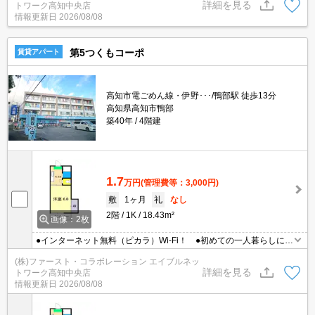
詳細を見る
トワーク高知中央店
情報更新日
2026/08/08
第5つくもコーポ
賃貸アパート
高知市電ごめん線・伊野･･･/鴨部駅 徒歩13分
高知県高知市鴨部
築40年
4階建
1.7
万円
(管理費等：3,000円)
敷
1ヶ月
礼
なし
2階
1K
18.43m²
画像：2枚
●インターネット無料（ピカラ）Wi-Fi！ ●初めての一人暮らしにオ
ススメ♪ ●照明・エアコン付き！
(株)ファースト・コラボレーション エイブルネッ
詳細を見る
トワーク高知中央店
情報更新日
2026/08/08