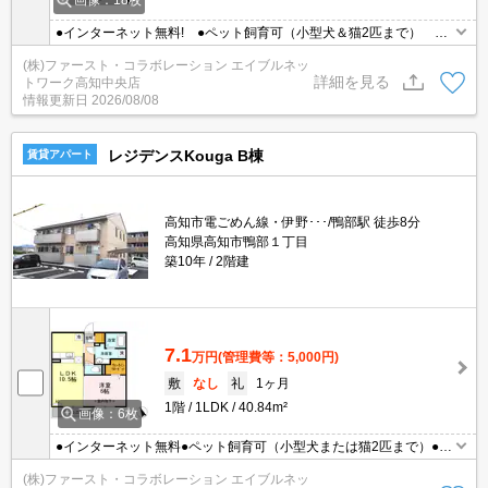
●インターネット無料! ●ペット飼育可（小型犬＆猫2匹まで） ●
エアコン1台付 ●温水洗浄暖房便座
(株)ファースト・コラボレーション エイブルネッ
詳細を見る
トワーク高知中央店
情報更新日
2026/08/08
レジデンスKouga B棟
賃貸アパート
高知市電ごめん線・伊野･･･/鴨部駅 徒歩8分
高知県高知市鴨部１丁目
築10年
2階建
7.1
万円
(管理費等：5,000円)
敷
なし
礼
1ヶ月
1階
1LDK
40.84m²
画像：6枚
●インターネット無料●ペット飼育可（小型犬または猫2匹まで）●エ
アコン(LDK) ●温水洗浄暖房便座
(株)ファースト・コラボレーション エイブルネッ