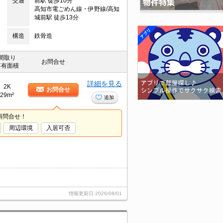
交通
前駅 徒歩10分
高知市電ごめん線・伊野線/高知
城前駅 徒歩13分
構造
鉄骨造
間取り
お問合せ
専有面積
詳細を見る
2K
お問合せ
29m²
追加
料問合せ！
周辺環境
入居可否
情報更新日
2026/08/01