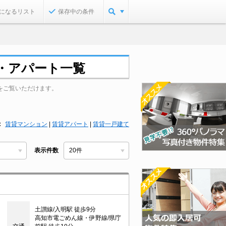
になるリスト
保存中の条件
・アパート一覧
をご覧いただけます。
賃貸マンション
|
賃貸アパート
|
賃貸一戸建て
表示件数
土讃線/入明駅 徒歩9分
高知市電ごめん線・伊野線/県庁