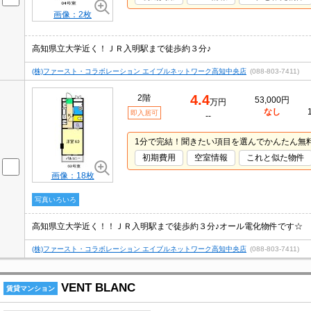
画像：2枚
高知県立大学近く！ＪＲ入明駅まで徒歩約３分♪
(株)ファースト・コラボレーション エイブルネットワーク高知中央店
(088-803-7411)
4.4
2階
53,000円
万円
なし
即入居可
--
1分で完結！聞きたい項目を選んでかんたん無
初期費用
空室情報
これと似た物件
画像：18枚
写真いろいろ
高知県立大学近く！！ＪＲ入明駅まで徒歩約３分♪オール電化物件です☆
(株)ファースト・コラボレーション エイブルネットワーク高知中央店
(088-803-7411)
VENT BLANC
賃貸マンション