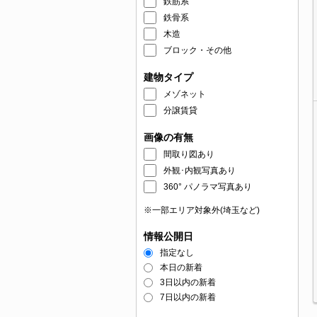
鉄筋系
鉄骨系
木造
ブロック・その他
建物タイプ
メゾネット
分譲賃貸
画像の有無
間取り図あり
外観･内観写真あり
360° パノラマ写真あり
※一部エリア対象外(埼玉など)
情報公開日
指定なし
本日の新着
3日以内の新着
7日以内の新着