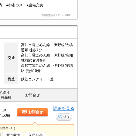
内 ●都市ガス ●設備充実
情報更新日
2026/08/06
高知市電ごめん線・伊野線/大橋
通駅 徒歩7分
高知市電ごめん線・伊野線/高知
交通
城前駅 徒歩9分
高知市電ごめん線・伊野線/堀詰
駅 徒歩10分
構造
鉄筋コンクリート造
間取り
お問合せ
専有面積
詳細を見る
1K
お問合せ
4.63m²
追加
料問合せ！
周辺環境
入居可否