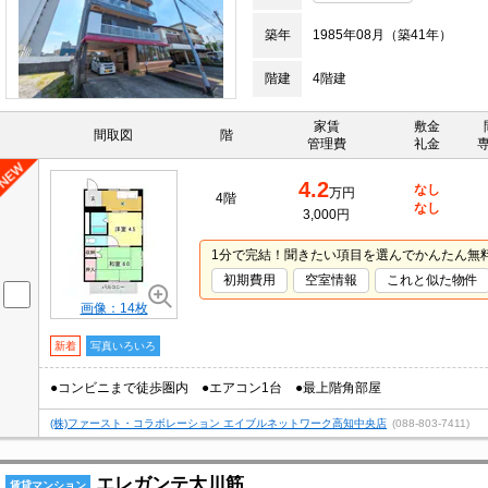
築年
1985年08月（築41年）
階建
4階建
家賃
敷金
間取図
階
管理費
礼金
4.2
なし
万円
4階
なし
3,000円
1分で完結！聞きたい項目を選んでかんたん無
初期費用
空室情報
これと似た物件
画像：14枚
新着
写真いろいろ
●コンビニまで徒歩圏内 ●エアコン1台 ●最上階角部屋
(株)ファースト・コラボレーション エイブルネットワーク高知中央店
(088-803-7411)
エレガンテ大川筋
賃貸マンション