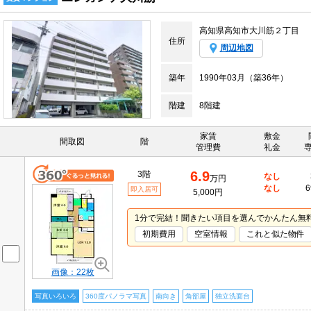
高知県高知市大川筋２丁目
住所
周辺地図
築年
1990年03月（築36年）
階建
8階建
家賃
敷金
間取図
階
管理費
礼金
6.9
3階
なし
万円
なし
6
即入居可
5,000円
1分で完結！聞きたい項目を選んでかんたん無
初期費用
空室情報
これと似た物件
画像：22枚
写真いろいろ
360度パノラマ写真
南向き
角部屋
独立洗面台