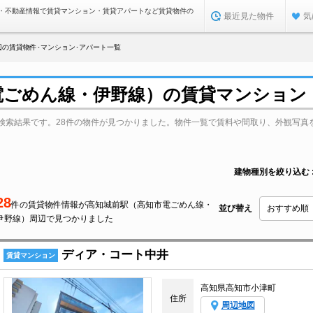
・不動産情報で賃貸マンション・賃貸アパートなど賃貸物件の
最近見た物件
気
辺の賃貸物件･マンション･アパート一覧
電ごめん線・伊野線）の賃貸マンション
検索結果です。28件の物件が見つかりました。物件一覧で賃料や間取り、外観写真
建物種別を絞り込む
28
件の賃貸物件情報が高知城前駅（高知市電ごめん線・
並び替え
伊野線）周辺で見つかりました
ディア・コート中井
賃貸マンション
高知県高知市小津町
住所
周辺地図