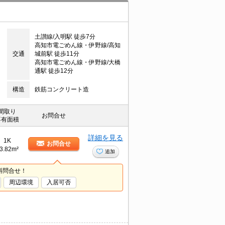
土讃線/入明駅 徒歩7分
高知市電ごめん線・伊野線/高知
交通
城前駅 徒歩11分
高知市電ごめん線・伊野線/大橋
通駅 徒歩12分
構造
鉄筋コンクリート造
間取り
お問合せ
専有面積
詳細を見る
1K
お問合せ
3.82m²
追加
料問合せ！
周辺環境
入居可否