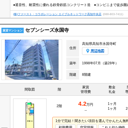
●遮音性、耐震性に優れる鉄骨鉄筋コンクリート造 ●コンビニまで徒歩圏
(株)ファースト・コラボレーション エイブルネットワーク高知中央店
(088-803-7411)
セブンシーズ永国寺
賃貸マンション
高知県高知市永国寺町
住所
周辺地図
築年
1998年07月（築28年）
階建
8階建
家賃
敷金
間取図
階
管理費
礼金
4.2
1ヶ月
万円
2階
1ヶ月
2
--
1分で完結！聞きたい項目を選んでかんたん無
初期費用
空室情報
これと似た物件