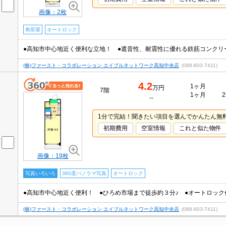
画像：2枚
角部屋
オートロック
●高知市中心地近く便利な立地！ ●遮音性、耐震性に優れる鉄筋コンクリ
(株)ファースト・コラボレーション エイブルネットワーク高知中央店
(088-803-7411)
4.2
1ヶ月
万円
7階
1ヶ月
2
--
1分で完結！聞きたい項目を選んでかんたん無
初期費用
空室情報
これと似た物件
画像：19枚
写真いろいろ
360度パノラマ写真
オートロック
●高知市中心地近く便利！ ●ひろめ市場まで徒歩約３分♪ ●オートロッ
(株)ファースト・コラボレーション エイブルネットワーク高知中央店
(088-803-7411)