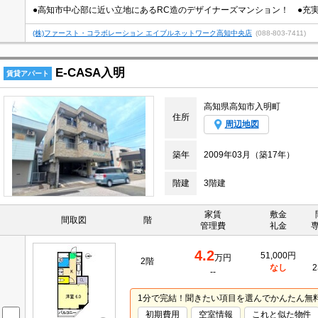
●高知市中心部に近い立地にあるRC造のデザイナーズマンション！ ●充
(株)ファースト・コラボレーション エイブルネットワーク高知中央店
(088-803-7411)
E-CASA入明
賃貸アパート
高知県高知市入明町
住所
周辺地図
築年
2009年03月（築17年）
階建
3階建
家賃
敷金
間取図
階
管理費
礼金
4.2
51,000円
万円
2階
なし
2
--
1分で完結！聞きたい項目を選んでかんたん無
初期費用
空室情報
これと似た物件