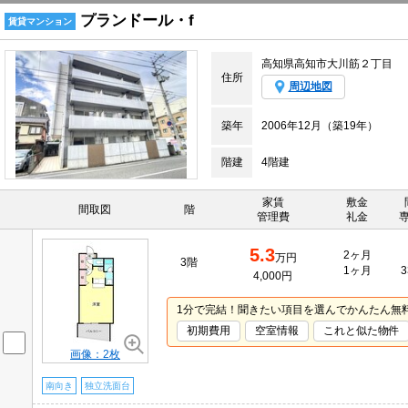
プランドール・f
賃貸マンション
高知県高知市大川筋２丁目
住所
周辺地図
築年
2006年12月（築19年）
階建
4階建
家賃
敷金
間取図
階
管理費
礼金
5.3
2ヶ月
万円
3階
1ヶ月
3
4,000円
1分で完結！聞きたい項目を選んでかんたん無
初期費用
空室情報
これと似た物件
画像：2枚
南向き
独立洗面台