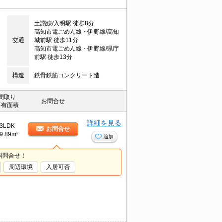
土讃線/入明駅 徒歩8分
高知市電ごめん線・伊野線/高知
交通
城前駅 徒歩11分
高知市電ごめん線・伊野線/県庁
前駅 徒歩13分
構造
鉄骨鉄筋コンクリート造
間取り
お問合せ
専有面積
詳細を見る
3LDK
お問合せ
9.89m²
追加
料問合せ！
周辺環境
入居可否