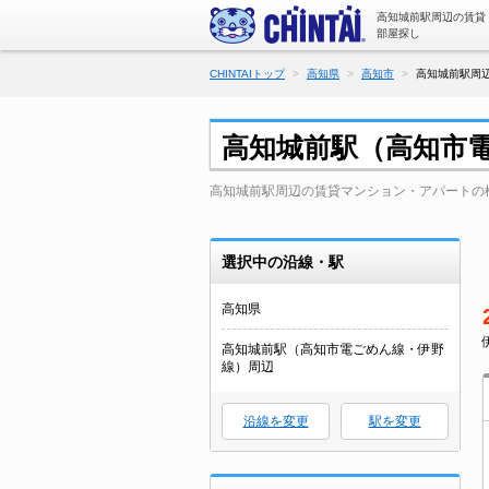
高知城前駅周辺の賃貸
部屋探し
CHINTAIトップ
高知県
高知市
高知城前駅周
高知城前駅（高知市
高知城前駅周辺の賃貸マンション・アパートの
選択中の沿線・駅
高知県
高知城前駅（高知市電ごめん線・伊野
線）周辺
沿線を変更
駅を変更