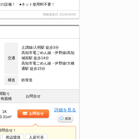
実の設備！ ●ネット使用料不要！
情報更新日
2026/08/05
土讃線/入明駅 徒歩3分
高知市電ごめん線・伊野線/高知
交通
城前駅 徒歩14分
高知市電ごめん線・伊野線/大橋
通駅 徒歩15分
構造
鉄骨造
間取り
お問合せ
専有面積
詳細を見る
1K
お問合せ
3.31m²
追加
料問合せ！
周辺環境
入居可否