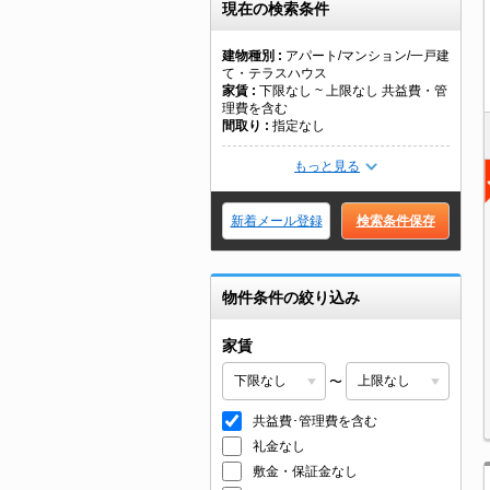
現在の検索条件
建物種別
アパート/マンション/一戸建
て・テラスハウス
家賃
下限なし ~ 上限なし 共益費・管
理費を含む
間取り
指定なし
もっと見る
新着メール登録
検索条件保存
物件条件の絞り込み
家賃
〜
共益費･管理費を含む
礼金なし
敷金・保証金なし