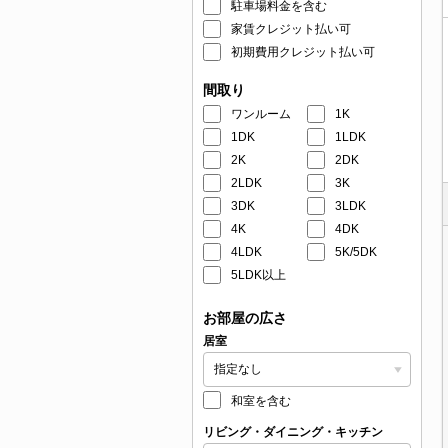
駐車場料金を含む
家賃クレジット払い可
初期費用クレジット払い可
間取り
ワンルーム
1K
1DK
1LDK
2K
2DK
2LDK
3K
3DK
3LDK
4K
4DK
4LDK
5K/5DK
5LDK以上
お部屋の広さ
居室
和室を含む
リビング・ダイニング・キッチン