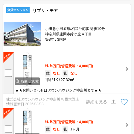
リブリ・モア
賃貸マンション
小田急小田原線/相武台前駅 徒歩10分
神奈川県座間市緑ケ丘４丁目
築8年
3階建
6.5
万円
(管理費等：4,000円)
敷
なし
礼
なし
1階
1K
27.32m²
画像：30枚
★★お問い合わせはタウンハウジング神奈川まで★★
株式会社タウンハウジング神奈川 相模大野店
詳細を見る
情報更新日
2026/08/08
6.8
万円
(管理費等：4,000円)
敷
なし
礼
1ヶ月