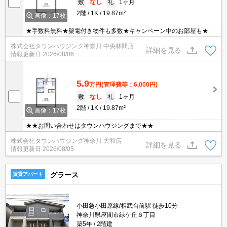
敷
なし
礼
1ヶ月
2階
1K
19.87m²
画像：17枚
★手数料無料★架電付き物件も多数★キャンペーン中のお部屋も★
株式会社タウンハウジング神奈川 中央林間店
詳細を見る
情報更新日
2026/08/06
5.9
万円
(管理費等：6,000円)
敷
なし
礼
1ヶ月
2階
1K
19.87m²
画像：17枚
★★お問い合わせはタウンハウジングまで★★
株式会社タウンハウジング神奈川 大和店
詳細を見る
情報更新日
2026/08/05
グラース
賃貸アパート
小田急小田原線/相武台前駅 徒歩10分
神奈川県座間市緑ケ丘６丁目
築5年
2階建