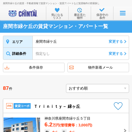
座間市緑ケ丘の賃貸・不動産情報で賃貸マンション・賃貸アパートなど賃貸物件の部屋探し
お部屋を探す
気になる
最近見た
保存中の
リスト
物件
条件
沿線・駅から
座間市緑ケ丘の賃貸マンション・アパート一覧
住所から
家賃相場から
座間市緑ケ丘
変更する
エリア
通勤通学時間から
詳細条件
指定なし
変更する
物件特集から
条件保存
物件新着メール
不動産会社から
TOP
87
件
Ｔｒｉｎｉｔｙ－ 緑ヶ丘
PR
賃貸コーポ
神奈川県座間市緑ケ丘５丁目
6.2
万円
(管理費等：3,000円)