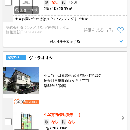
敷
なし
礼
1ヶ月
2階
1K
25.59m²
画像：30枚
★★お問い合わせはタウンハウジングまで★★
株式会社タウンハウジング神奈川 大和店
詳細を見る
情報更新日
2026/08/08
残り4件を表示する
ヴィラオオタニ
賃貸アパート
小田急小田原線/相武台前駅 徒歩12分
神奈川県座間市緑ケ丘５丁目
築53年
2階建
4.2
万円
(管理費等：--)
敷
なし
礼
なし
1階
2K
33m²