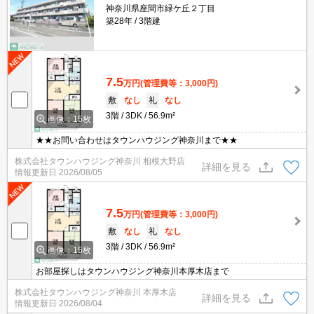
神奈川県座間市緑ケ丘２丁目
築28年
3階建
7.5
万円
(管理費等：3,000円)
敷
なし
礼
なし
3階
3DK
56.9m²
画像：15枚
★★お問い合わせはタウンハウジング神奈川まで★★
株式会社タウンハウジング神奈川 相模大野店
詳細を見る
情報更新日
2026/08/05
7.5
万円
(管理費等：3,000円)
敷
なし
礼
なし
3階
3DK
56.9m²
画像：15枚
お部屋探しはタウンハウジング神奈川本厚木店まで
株式会社タウンハウジング神奈川 本厚木店
詳細を見る
情報更新日
2026/08/04