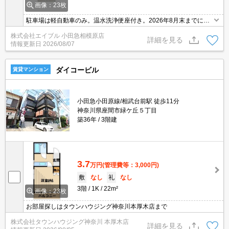
画像：23枚
駐車場は軽自動車のみ。温水洗浄便座付き。2026年8月末までにご
契約の方、1ヶ月家賃フリーレント。
株式会社エイブル 小田急相模原店
詳細を見る
情報更新日
2026/08/07
ダイコービル
賃貸マンション
小田急小田原線/相武台前駅 徒歩11分
神奈川県座間市緑ケ丘５丁目
築36年
3階建
3.7
万円
(管理費等：3,000円)
敷
なし
礼
なし
3階
1K
22m²
画像：23枚
お部屋探しはタウンハウジング神奈川本厚木店まで
株式会社タウンハウジング神奈川 本厚木店
詳細を見る