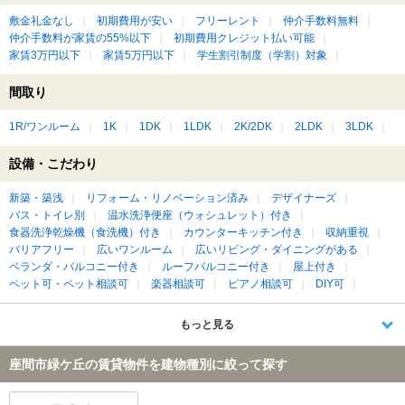
敷金礼金なし
初期費用が安い
フリーレント
仲介手数料無料
仲介手数料が家賃の55%以下
初期費用クレジット払い可能
家賃3万円以下
家賃5万円以下
学生割引制度（学割）対象
間取り
1R/ワンルーム
1K
1DK
1LDK
2K/2DK
2LDK
3LDK
設備・こだわり
新築・築浅
リフォーム・リノベーション済み
デザイナーズ
バス・トイレ別
温水洗浄便座（ウォシュレット）付き
食器洗浄乾燥機（食洗機）付き
カウンターキッチン付き
収納重視
バリアフリー
広いワンルーム
広いリビング・ダイニングがある
ベランダ・バルコニー付き
ルーフバルコニー付き
屋上付き
ペット可・ペット相談可
楽器相談可
ピアノ相談可
DIY可
もっと見る
座間市緑ケ丘の賃貸物件を建物種別に絞って探す