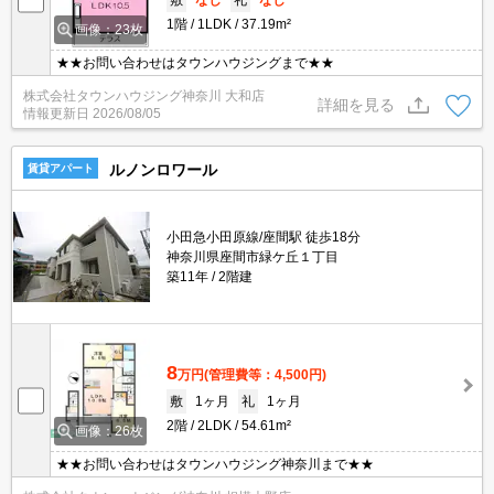
1階
1LDK
37.19m²
画像：23枚
★★お問い合わせはタウンハウジングまで★★
株式会社タウンハウジング神奈川 大和店
詳細を見る
情報更新日
2026/08/05
ルノンロワール
賃貸アパート
小田急小田原線/座間駅 徒歩18分
神奈川県座間市緑ケ丘１丁目
築11年
2階建
8
万円
(管理費等：4,500円)
敷
1ヶ月
礼
1ヶ月
2階
2LDK
54.61m²
画像：26枚
★★お問い合わせはタウンハウジング神奈川まで★★