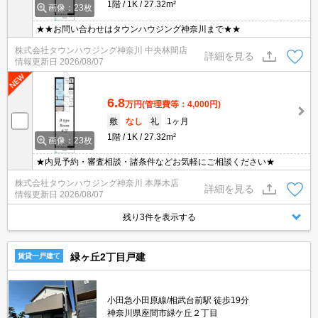
1階
1K
27.32m²
画像：23枚
★★お問い合わせはタウンハウジング神奈川まで★★
株式会社タウンハウジング神奈川 中央林間店
詳細を見る
情報更新日
2026/08/07
6.8
万円
(管理費等：4,000円)
敷
なし
礼
1ヶ月
1階
1K
27.32m²
画像：23枚
★内見予約・審査相談・諸条件などお気軽にご相談ください★
株式会社タウンハウジング神奈川 本厚木店
詳細を見る
情報更新日
2026/08/07
残り3件を表示する
緑ヶ丘2丁目戸建
賃貸一戸建て
小田急小田原線/相武台前駅 徒歩19分
神奈川県座間市緑ケ丘２丁目