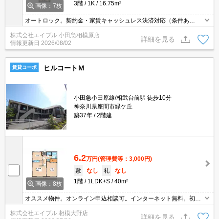
3階
1K
16.75m²
画像：7枚
オートロック。契約金・家賃キャッシュレス決済対応（条件あ
り）。分譲賃貸マンション。
株式会社エイブル 小田急相模原店
詳細を見る
情報更新日
2026/08/02
ヒルコートＭ
賃貸コーポ
小田急小田原線/相武台前駅 徒歩10分
神奈川県座間市緑ケ丘
築37年
2階建
6.2
万円
(管理費等：3,000円)
敷
なし
礼
なし
1階
1LDK+S
40m²
画像：8枚
オススメ物件。オンライン申込相談可。インターネット無料。初期
費用・家賃カード払い可。当店の専属募集物件。自社管理物件。新
株式会社エイブル 相模大野店
生活のスタートはここから。あなたの新生活応援します！。敷金・
詳細を見る