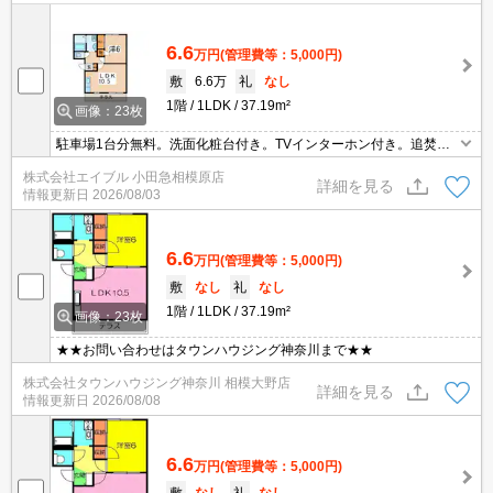
6.6
万円
(管理費等：5,000円)
敷
6.6万
礼
なし
1階
1LDK
37.19m²
画像：23枚
駐車場1台分無料。洗面化粧台付き。TVインターホン付き。追焚給
湯。クローゼット付。保証会社加入要(初回保証料賃料の50%、月次
株式会社エイブル 小田急相模原店
保証料1.5%)。
詳細を見る
情報更新日
2026/08/03
6.6
万円
(管理費等：5,000円)
敷
なし
礼
なし
1階
1LDK
37.19m²
画像：23枚
★★お問い合わせはタウンハウジング神奈川まで★★
株式会社タウンハウジング神奈川 相模大野店
詳細を見る
情報更新日
2026/08/08
6.6
万円
(管理費等：5,000円)
敷
なし
礼
なし