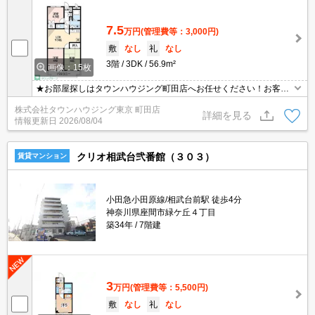
7.5
万円
(管理費等：3,000円)
敷
なし
礼
なし
3階
3DK
56.9m²
画像：15枚
★お部屋探しはタウンハウジング町田店へお任せください！お客様
のご条件にピッタリなお部屋をご紹介可能です！！お引越しのプロ
株式会社タウンハウジング東京 町田店
が精一杯お手伝いさせていただきます！！★
詳細を見る
情報更新日
2026/08/04
クリオ相武台弐番館（３０３）
賃貸マンション
小田急小田原線/相武台前駅 徒歩4分
神奈川県座間市緑ケ丘４丁目
築34年
7階建
3
万円
(管理費等：5,500円)
敷
なし
礼
なし