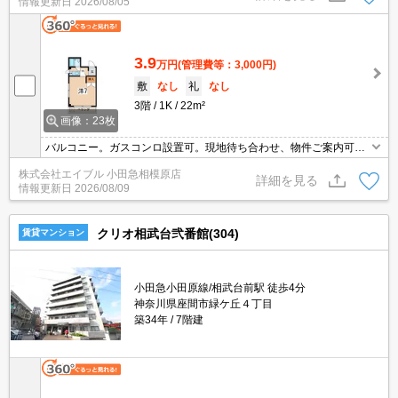
情報更新日
2026/08/05
3.9
万円
(管理費等：3,000円)
敷
なし
礼
なし
3階
1K
22m²
画像：23枚
バルコニー。ガスコンロ設置可。現地待ち合わせ、物件ご案内可
能。生活環境良好。退去時、ルームクリーニング費用は実費でご負
株式会社エイブル 小田急相模原店
担願います。保証会社加入要(初回保証料賃料の80%、引落手数料6
詳細を見る
情報更新日
2026/08/09
60円)。
クリオ相武台弐番館(304)
賃貸マンション
小田急小田原線/相武台前駅 徒歩4分
神奈川県座間市緑ケ丘４丁目
築34年
7階建