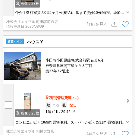
画像：23枚
仲介手数料家賃の0.55ヶ月分(税込)。駅まで徒歩10分圏内!。経済的
な都市ガス使用。コンビニへ441m。スーパーへ731m。ドラッグス
株式会社エイブル 町田駅前通店
トアへ632m。郵便局へ310m。利便立地で新生活スタート。
詳細を見る
情報更新日
2026/08/09
ハウスＹ
賃貸ハイツ
小田急小田原線/相武台前駅 徒歩6分
神奈川県座間市緑ケ丘３丁目
築37年
2階建
5
万円
(管理費等：--)
敷
5万
礼
なし
1階
1K
29.42m²
画像：23枚
コンビニが近く(369m)買物便利。スーパーが近く(531m)買物便利。
ドラッグストアへ644m。広々居室10.5帖。オンライン対応相談
株式会社エイブル 相模大野店
可。リフォーム後入居可。
詳細を見る