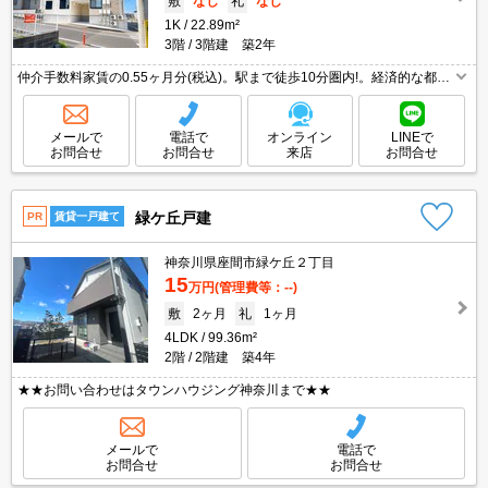
敷
なし
礼
なし
1K
22.89m²
3階
3階建 築2年
仲介手数料家賃の0.55ヶ月分(税込)。駅まで徒歩10分圏内!。経済的な都市
ガス使用。コンビニへ441m。スーパーへ731m。ドラッグストアへ632
m。郵便局へ310m。利便立地で新生活スタート。
メールで
電話で
オンライン
LINEで
お問合せ
お問合せ
来店
お問合せ
緑ケ丘戸建
PR
賃貸一戸建て
神奈川県座間市緑ケ丘２丁目
15
万円
(管理費等：--)
敷
2ヶ月
礼
1ヶ月
4LDK
99.36m²
2階
2階建 築4年
★★お問い合わせはタウンハウジング神奈川まで★★
メールで
電話で
お問合せ
お問合せ