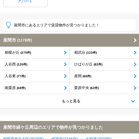
アパート
座間市にあるエリアで賃貸物件が見つかりました！
座間市
(1178件)
相模が丘
相武台
(275件)
(123件)
入谷西
ひばりが丘
(120件)
(82件)
入谷東
座間
(77件)
(68件)
南栗原
栗原中央
(68件)
(62件)
もっと見る
座間市緑ケ丘周辺のエリアで物件が見つかりました