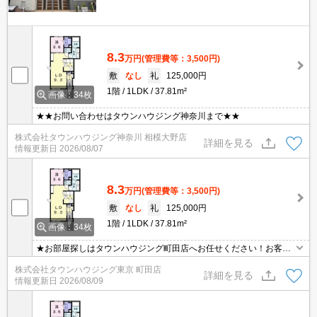
8.3
万円
(管理費等：3,500円)
敷
なし
礼
125,000円
1階
1LDK
37.81m²
画像：34枚
★★お問い合わせはタウンハウジング神奈川まで★★
株式会社タウンハウジング神奈川 相模大野店
詳細を見る
情報更新日
2026/08/07
8.3
万円
(管理費等：3,500円)
敷
なし
礼
125,000円
1階
1LDK
37.81m²
画像：34枚
★お部屋探しはタウンハウジング町田店へお任せください！お客様
のご条件にピッタリなお部屋をご紹介可能です！！お引越しのプロ
株式会社タウンハウジング東京 町田店
が精一杯お手伝いさせていただきます！！★
詳細を見る
情報更新日
2026/08/09