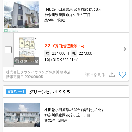
小田急小田原線/相武台前駅 徒歩8分
神奈川県座間市緑ケ丘６丁目
築5年
2階建
22.7
万円
(管理費等：--)
敷
227,000円
礼
227,000円
1階
3LDK
88.81m²
画像：22枚
株式会社タウンハウジング神奈川 橋本店
詳細を見る
情報更新日
2026/08/05
グリーンヒル１９９５
賃貸アパート
小田急小田原線/相武台前駅 徒歩14分
神奈川県座間市緑ケ丘２丁目
築31年
2階建