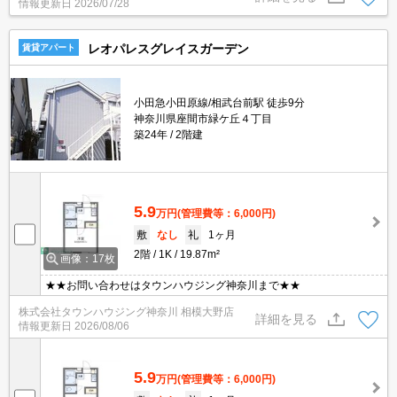
情報更新日
2026/07/28
レオパレスグレイスガーデン
賃貸アパート
小田急小田原線/相武台前駅 徒歩9分
神奈川県座間市緑ケ丘４丁目
築24年
2階建
5.9
万円
(管理費等：6,000円)
敷
なし
礼
1ヶ月
2階
1K
19.87m²
画像：17枚
★★お問い合わせはタウンハウジング神奈川まで★★
株式会社タウンハウジング神奈川 相模大野店
詳細を見る
情報更新日
2026/08/06
5.9
万円
(管理費等：6,000円)