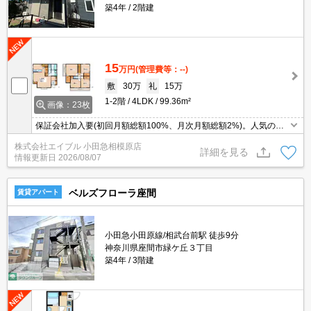
築4年
2階建
15
万円
(管理費等：--)
敷
30万
礼
15万
1-2階
4LDK
99.36m²
画像：23枚
保証会社加入要(初回月額総額100%、月次月額総額2%)。人気の戸
建。日当たり良好。駐車場1台分無料。消火剤・防災グッズ代16,50
株式会社エイブル 小田急相模原店
0円～。追い焚き付き。宅配ボックスあり。
詳細を見る
情報更新日
2026/08/07
ベルズフローラ座間
賃貸アパート
小田急小田原線/相武台前駅 徒歩9分
神奈川県座間市緑ケ丘３丁目
築4年
3階建