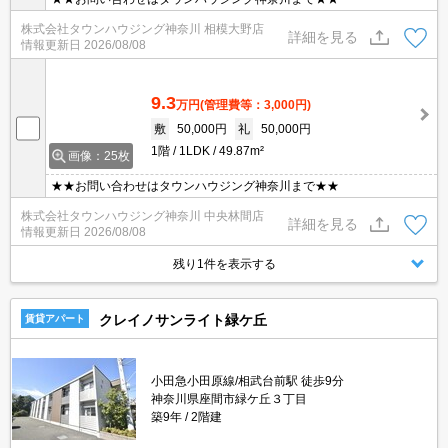
株式会社タウンハウジング神奈川 相模大野店
詳細を見る
情報更新日
2026/08/08
9.3
万円
(管理費等：3,000円)
敷
50,000円
礼
50,000円
1階
1LDK
49.87m²
画像：25枚
★★お問い合わせはタウンハウジング神奈川まで★★
株式会社タウンハウジング神奈川 中央林間店
詳細を見る
情報更新日
2026/08/08
残り1件を表示する
クレイノサンライト緑ケ丘
賃貸アパート
小田急小田原線/相武台前駅 徒歩9分
神奈川県座間市緑ケ丘３丁目
築9年
2階建