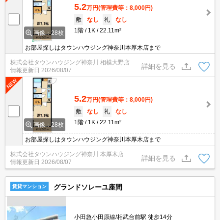
5.2
万円
(管理費等：8,000円)
敷
なし
礼
なし
1階
1K
22.11m²
画像：28枚
お部屋探しはタウンハウジング神奈川本厚木店まで
株式会社タウンハウジング神奈川 相模大野店
詳細を見る
情報更新日
2026/08/07
5.2
万円
(管理費等：8,000円)
敷
なし
礼
なし
1階
1K
22.11m²
画像：28枚
お部屋探しはタウンハウジング神奈川本厚木店まで
株式会社タウンハウジング神奈川 本厚木店
詳細を見る
情報更新日
2026/08/07
グランドソレーユ座間
賃貸マンション
小田急小田原線/相武台前駅 徒歩14分