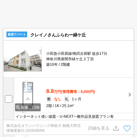
クレイノさんふらわー緑ケ丘
賃貸アパート
小田急小田原線/相武台前駅 徒歩17分
神奈川県座間市緑ケ丘２丁目
築10年
2階建
8.8
万円
(管理費等：6,000円)
敷
なし
礼
1ヶ月
2階
1K
25.1m²
画像：13枚
インターネット使い放題・U-NEXT一般作品見放題プラン有
株式会社タウンハウジング神奈川 相模大野店
詳細を見る
情報更新日
2026/08/06