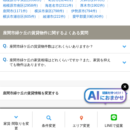
相模原市中央区(3538件)
町田市(3246件)
大和市(2970件)
相模原市南区(2958件)
海老名市(2311件)
厚木市(1902件)
座間市(1171件)
横浜市泉区(798件)
伊勢原市(794件)
横浜市瀬谷区(605件)
綾瀬市(222件)
愛甲郡愛川町(40件)
座間市緑ケ丘の賃貸物件に関するよくある質問
座間市緑ケ丘の賃貸物件数はどれくらいありますか？
座間市緑ケ丘の家賃相場はどれくらいですか？また、家賃を抑え
ても物件はありますか。
座間市緑ケ丘の賃貸情報を変更する
家賃·間取りを変
条件変更
エリア変更
LINEで提案
更