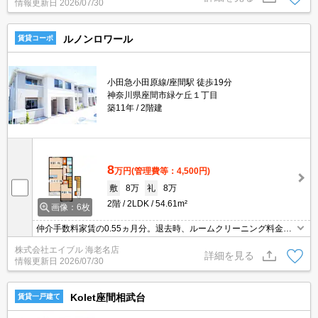
情報更新日
2026/07/30
礼金なし。
ルノンロワール
賃貸コーポ
小田急小田原線/座間駅 徒歩19分
神奈川県座間市緑ケ丘１丁目
築11年
2階建
8
万円
(管理費等：4,500円)
敷
8万
礼
8万
2階
2LDK
54.61m²
画像：6枚
仲介手数料家賃の0.55ヵ月分。退去時、ルームクリーニング料金64,
900円。インターネット無料。敷地内防犯カメラ設置。カウンター
株式会社エイブル 海老名店
式システムキッチン。室内洗濯機置場。IH調理器付き。温水洗浄便
詳細を見る
情報更新日
2026/07/30
座付き。
Kolet座間相武台
賃貸一戸建て