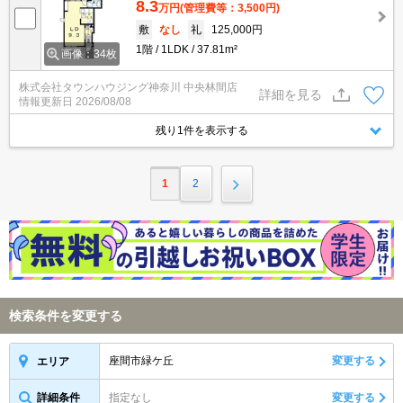
8.3
万円
(管理費等：3,500円)
敷
なし
礼
125,000円
1階
1LDK
37.81m²
画像：34枚
株式会社タウンハウジング神奈川 中央林間店
詳細を見る
情報更新日
2026/08/08
残り1件を表示する
1
2
検索条件を変更する
座間市緑ケ丘
変更する
エリア
詳細条件
指定なし
変更する