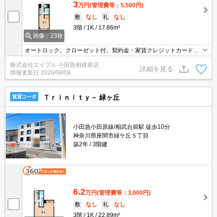
3
万円
(管理費等：5,500円)
敷
なし
礼
なし
3階
1K
17.86m²
画像：23枚
オートロック。クローゼット付。契約金・家賃クレジットカード払
い可（ポイント還元あり）。エレベーターあり。分譲賃貸。オンラ
株式会社エイブル 小田急相模原店
イン対応可。2026年8月末までにご契約の方、1ヶ月家賃フリーレン
詳細を見る
情報更新日
2026/08/08
ト。
Ｔｒｉｎｉｔｙ－ 緑ヶ丘
賃貸コーポ
小田急小田原線/相武台前駅 徒歩10分
神奈川県座間市緑ケ丘５丁目
築2年
3階建
6.2
万円
(管理費等：3,000円)
敷
なし
礼
なし
3階
1K
22.89m²