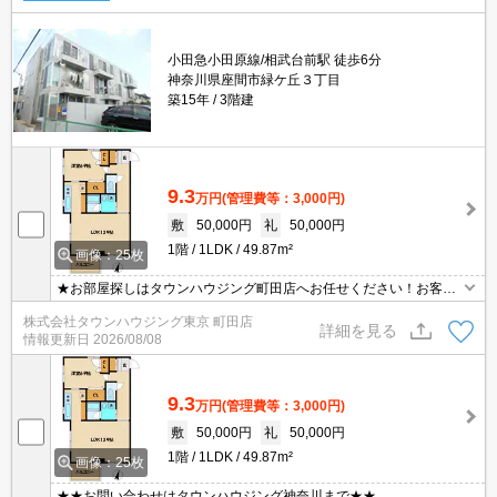
小田急小田原線/相武台前駅 徒歩6分
神奈川県座間市緑ケ丘３丁目
築15年
3階建
9.3
万円
(管理費等：3,000円)
敷
50,000円
礼
50,000円
1階
1LDK
49.87m²
画像：25枚
★お部屋探しはタウンハウジング町田店へお任せください！お客様
のご条件にピッタリなお部屋をご紹介可能です！！お引越しのプロ
株式会社タウンハウジング東京 町田店
が精一杯お手伝いさせていただきます！！★
詳細を見る
情報更新日
2026/08/08
9.3
万円
(管理費等：3,000円)
敷
50,000円
礼
50,000円
1階
1LDK
49.87m²
画像：25枚
★★お問い合わせはタウンハウジング神奈川まで★★