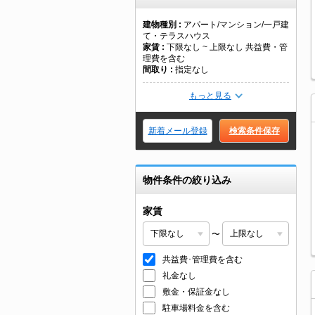
建物種別
アパート/マンション/一戸建
て・テラスハウス
家賃
下限なし ~ 上限なし 共益費・管
理費を含む
間取り
指定なし
もっと見る
新着メール登録
検索条件保存
物件条件の絞り込み
家賃
〜
共益費･管理費を含む
礼金なし
敷金・保証金なし
駐車場料金を含む