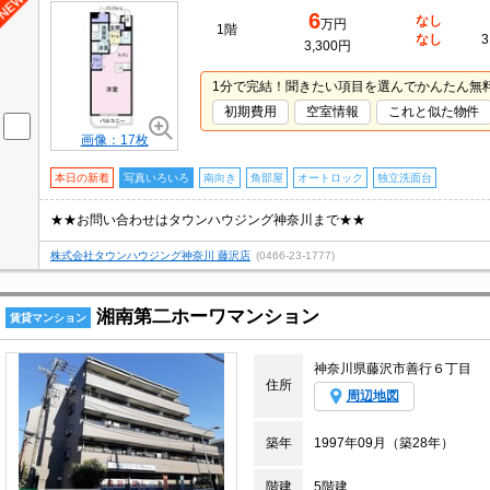
6
なし
万円
1階
なし
3
3,300円
1分で完結！聞きたい項目を選んでかんたん無
初期費用
空室情報
これと似た物件
画像：17枚
本日の新着
写真いろいろ
南向き
角部屋
オートロック
独立洗面台
★★お問い合わせはタウンハウジング神奈川まで★★
株式会社タウンハウジング神奈川 藤沢店
(0466-23-1777)
湘南第二ホーワマンション
賃貸マンション
神奈川県藤沢市善行６丁目
住所
周辺地図
築年
1997年09月（築28年）
階建
5階建