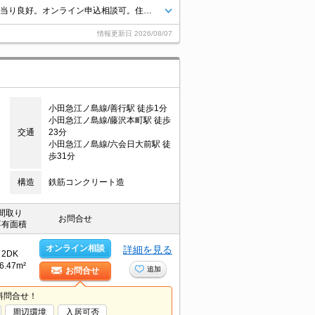
2026年8月末までにご契約の方、1ヶ月家賃フリーレント。南西角部屋。日当り良好。オンライン申込相談可。住環境、あなたの目でお確かめください。最新の空室状況はお気軽にお問い合わせ下さい。
情報更新日
2026/08/07
小田急江ノ島線/善行駅 徒歩1分
小田急江ノ島線/藤沢本町駅 徒歩
交通
23分
小田急江ノ島線/六会日大前駅 徒
歩31分
構造
鉄筋コンクリート造
間取り
お問合せ
専有面積
オンライン相談
詳細を見る
2DK
6.47m²
追加
お問合せ
料問合せ！
周辺環境
入居可否