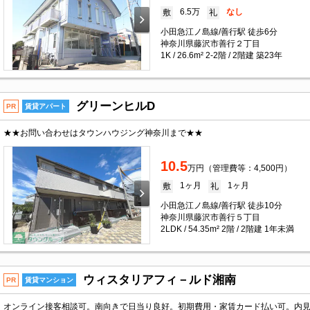
6.5万
なし
敷
礼
小田急江ノ島線/善行駅 徒歩6分
神奈川県藤沢市善行２丁目
1K / 26.6m² 2-2階 / 2階建 築23年
グリーンヒルD
PR
賃貸アパート
★★お問い合わせはタウンハウジング神奈川まで★★
10.5
万円（管理費等：4,500円）
1ヶ月
1ヶ月
敷
礼
小田急江ノ島線/善行駅 徒歩10分
神奈川県藤沢市善行５丁目
2LDK / 54.35m² 2階 / 2階建 1年未満
ウィスタリアフィ－ルド湘南
PR
賃貸マンション