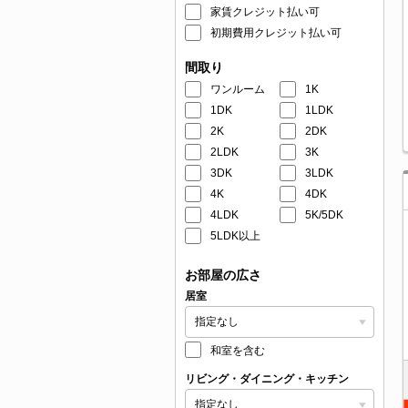
家賃クレジット払い可
初期費用クレジット払い可
間取り
ワンルーム
1K
1DK
1LDK
2K
2DK
2LDK
3K
3DK
3LDK
4K
4DK
4LDK
5K/5DK
5LDK以上
お部屋の広さ
居室
和室を含む
リビング・ダイニング・キッチン