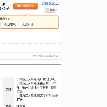
詳細を見る
1R
お問合せ
1.49m²
追加
料問合せ！
周辺環境
入居可否
情報更新日
2026/08/08
小田急江ノ島線/善行駅 徒歩4分
小田急江ノ島線/湘南台駅 バス13
分 亀井野団地入口下車：停歩
交通
12分
小田急江ノ島線/藤沢本町駅 徒歩
27分
構造
鉄骨造