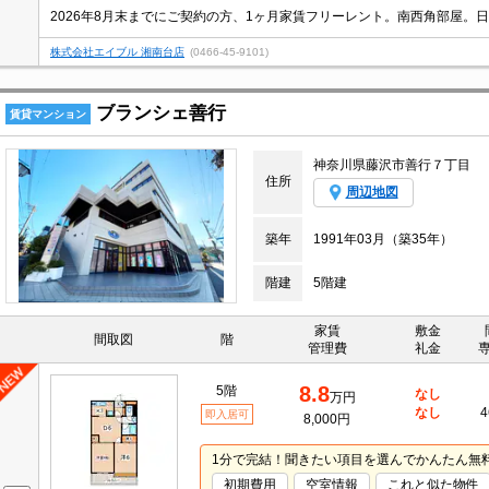
株式会社エイブル 湘南台店
(0466-45-9101)
ブランシェ善行
賃貸マンション
神奈川県藤沢市善行７丁目
住所
周辺地図
築年
1991年03月（築35年）
階建
5階建
家賃
敷金
間取図
階
管理費
礼金
8.8
5階
なし
万円
なし
4
即入居可
8,000円
1分で完結！聞きたい項目を選んでかんたん無
初期費用
空室情報
これと似た物件