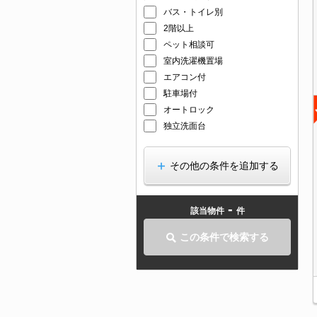
バス・トイレ別
2階以上
ペット相談可
室内洗濯機置場
エアコン付
駐車場付
オートロック
独立洗面台
その他の条件を追加する
-
該当物件
件
この条件で検索する