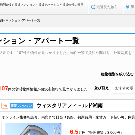
動産情報で賃貸マンション・賃貸アパートなど賃貸物件の部屋
最近見た物件
気
件･マンション･アパート一覧
ンション・アパート一覧
結果です。107件の物件が見つかりました。物件一覧で賃料や間取り、外観写真を
建物種別を絞り込む
107
並び替え
件の賃貸物件情報が藤沢市善行で見つかりました
ウィスタリアフィ－ルド湘南
PR
賃貸マンション
6.5
万円（管理費等：3,000円）