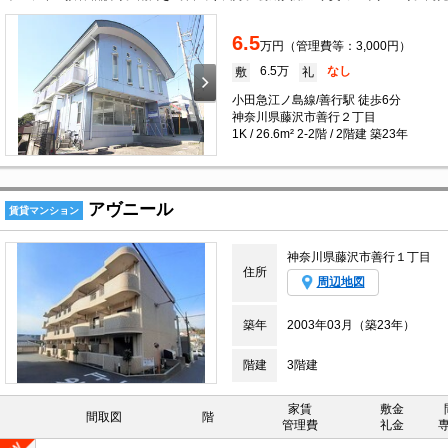
6.5
万円（管理費等：3,000円）
6.5万
なし
敷
礼
小田急江ノ島線/善行駅 徒歩6分
神奈川県藤沢市善行２丁目
1K / 26.6m² 2-2階 / 2階建 築23年
アヴニール
賃貸マンション
神奈川県藤沢市善行１丁目
住所
周辺地図
築年
2003年03月（築23年）
階建
3階建
家賃
敷金
間取図
階
管理費
礼金