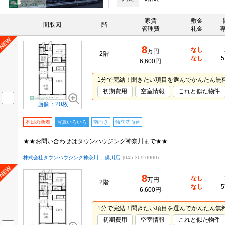
家賃
敷金
間取図
階
管理費
礼金
8
なし
万円
2階
なし
5
6,600円
1分で完結！聞きたい項目を選んでかんたん無
初期費用
空室情報
これと似た物件
画像：20枚
本日の新着
写真いろいろ
南向き
独立洗面台
★★お問い合わせはタウンハウジング神奈川まで★★
株式会社タウンハウジング神奈川 二俣川店
(045-369-0900)
8
なし
万円
2階
なし
5
6,600円
1分で完結！聞きたい項目を選んでかんたん無
初期費用
空室情報
これと似た物件