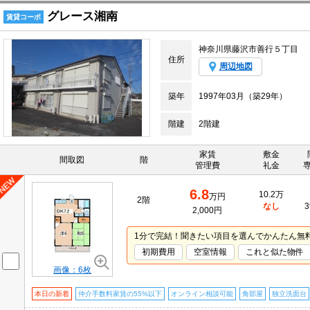
グレース湘南
賃貸コーポ
神奈川県藤沢市善行５丁目
住所
周辺地図
築年
1997年03月（築29年）
階建
2階建
家賃
敷金
間取図
階
管理費
礼金
6.8
10.2万
万円
2階
なし
3
2,000円
1分で完結！聞きたい項目を選んでかんたん無
初期費用
空室情報
これと似た物件
画像：6枚
本日の新着
仲介手数料家賃の55%以下
オンライン相談可能
角部屋
独立洗面台