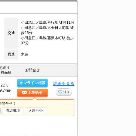
小田急江ノ島線/善行駅 徒歩11分
小田急江ノ島線/六会日大前駅 徒
交通
歩25分
小田急江ノ島線/藤沢本町駅 徒歩
37分
構造
木造
間取り
お問合せ
専有面積
オンライン相談
詳細を見る
2DK
9.74m²
追加
お問合せ
料問合せ！
周辺環境
入居可否