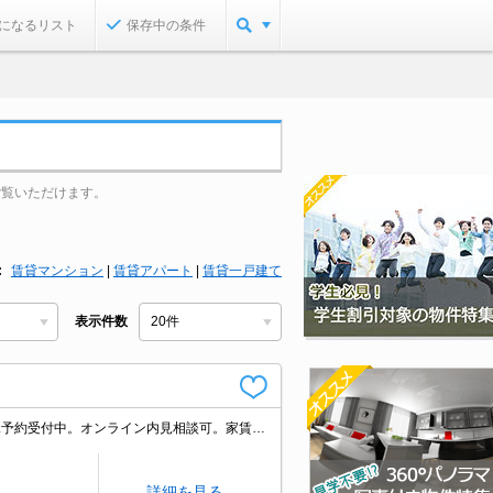
になるリスト
保存中の条件
ご覧いただけます。
賃貸マンション
|
賃貸アパート
|
賃貸一戸建て
表示件数
オンライン接客相談可。南向きで日当り良好。初期費用・家賃カード払い可。内見予約受付中。オンライン内見相談可。家賃の支払でポイントたまります（条件あり）。あなたの新生活応援します！。人気の藤沢エリア。
詳細を見る