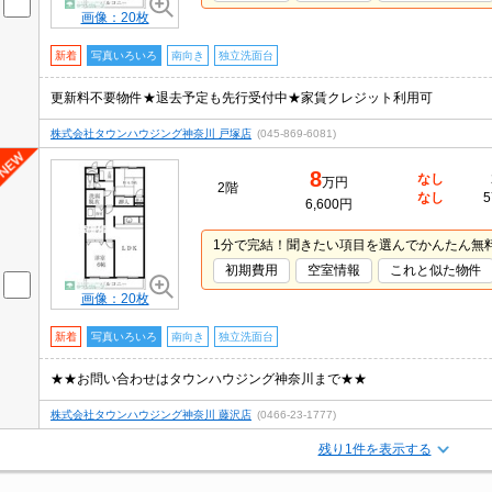
画像：20枚
新着
写真いろいろ
南向き
独立洗面台
更新料不要物件★退去予定も先行受付中★家賃クレジット利用可
株式会社タウンハウジング神奈川 戸塚店
(045-869-6081)
8
なし
万円
2階
なし
5
6,600円
1分で完結！聞きたい項目を選んでかんたん無
初期費用
空室情報
これと似た物件
画像：20枚
新着
写真いろいろ
南向き
独立洗面台
★★お問い合わせはタウンハウジング神奈川まで★★
株式会社タウンハウジング神奈川 藤沢店
(0466-23-1777)
残り1件を表示する