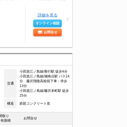
詳細を見る
オンライン相談
お問合せ
小田急江ノ島線/善行駅 徒歩4分
小田急江ノ島線/湘南台駅 バス14
分 藤沢翔陵高校前下車：停歩
交通
13分
小田急江ノ島線/藤沢本町駅 徒歩
25分
構造
鉄筋コンクリート造
間取り
お問合せ
専有面積