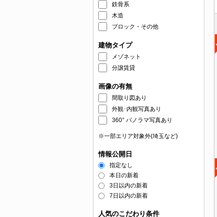
鉄骨系
木造
ブロック・その他
建物タイプ
メゾネット
分譲賃貸
画像の有無
間取り図あり
外観･内観写真あり
360° パノラマ写真あり
※一部エリア対象外(埼玉など)
情報公開日
指定なし
本日の新着
3日以内の新着
7日以内の新着
人気のこだわり条件