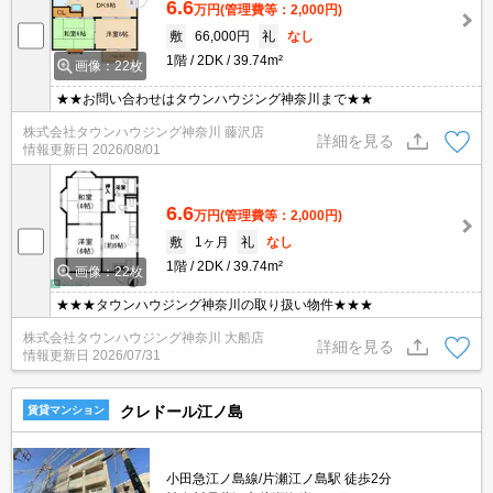
6.6
万円
(管理費等：2,000円)
敷
66,000円
礼
なし
1階
2DK
39.74m²
画像：22枚
★★お問い合わせはタウンハウジング神奈川まで★★
株式会社タウンハウジング神奈川 藤沢店
詳細を見る
情報更新日
2026/08/01
6.6
万円
(管理費等：2,000円)
敷
1ヶ月
礼
なし
1階
2DK
39.74m²
画像：22枚
★★★タウンハウジング神奈川の取り扱い物件★★★
株式会社タウンハウジング神奈川 大船店
詳細を見る
情報更新日
2026/07/31
クレドール江ノ島
賃貸マンション
小田急江ノ島線/片瀬江ノ島駅 徒歩2分