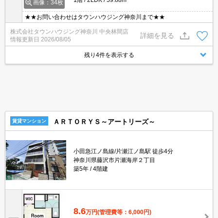
画像：34枚
★★お問い合わせはタウンハウジング神奈川まで★★
株式会社タウンハウジング神奈川 中央林間店
詳細を見る
情報更新日
2026/08/05
残り4件を表示する
ＡＲＴＯＲＹＳ～アートリーズ～
賃貸マンション
小田急江ノ島線/片瀬江ノ島駅 徒歩4分
神奈川県藤沢市片瀬海岸２丁目
築5年
4階建
8.6
万円
(管理費等：6,000円)