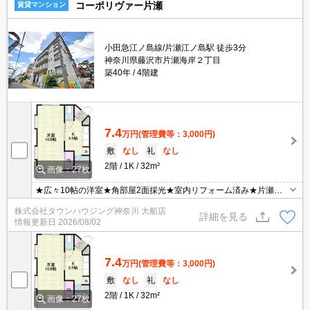
コーポリヴァー片瀬
賃貸マンション
小田急江ノ島線/片瀬江ノ島駅 徒歩3分
神奈川県藤沢市片瀬海岸２丁目
築40年
4階建
7.4
万円
(管理費等：3,000円)
敷
なし
礼
なし
2階
1K
32m²
画像：27枚
★広々10帖の洋室★角部屋2面採光★室内リフォーム済み★片瀬江
ノ島駅徒歩3分の方立地★
株式会社タウンハウジング神奈川 大船店
詳細を見る
情報更新日
2026/08/02
7.4
万円
(管理費等：3,000円)
敷
なし
礼
なし
2階
1K
32m²
画像：27枚