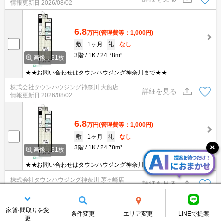
情報更新日
2026/08/02
6.8
万円
(管理費等：1,000円)
敷
1ヶ月
礼
なし
3階
1K
24.78m²
画像：31枚
★★お問い合わせはタウンハウジング神奈川まで★★
株式会社タウンハウジング神奈川 大船店
詳細を見る
情報更新日
2026/08/02
6.8
万円
(管理費等：1,000円)
敷
1ヶ月
礼
なし
3階
1K
24.78m²
画像：31枚
★★お問い合わせはタウンハウジング神奈川まで★★
株式会社タウンハウジング神奈川 茅ヶ崎店
詳細を見る
情報更新日
2026/08/02
残り3件を表示する
家賃·間取りを変
条件変更
エリア変更
LINEで提案
更