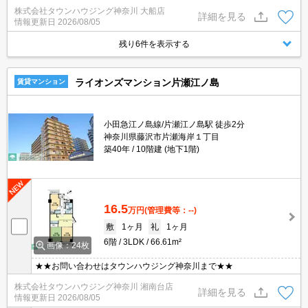
株式会社タウンハウジング神奈川 大船店
詳細を見る
情報更新日
2026/08/05
残り6件を表示する
ライオンズマンション片瀬江ノ島
賃貸マンション
小田急江ノ島線/片瀬江ノ島駅 徒歩2分
神奈川県藤沢市片瀬海岸１丁目
築40年
10階建 (地下1階)
16.5
万円
(管理費等：--)
敷
1ヶ月
礼
1ヶ月
6階
3LDK
66.61m²
画像：24枚
★★お問い合わせはタウンハウジング神奈川まで★★
株式会社タウンハウジング神奈川 湘南台店
詳細を見る
情報更新日
2026/08/05