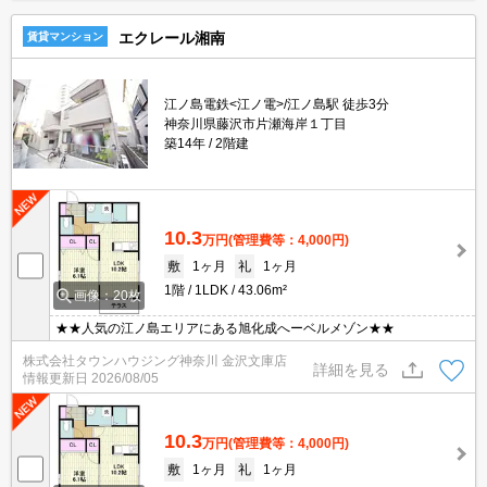
エクレール湘南
賃貸マンション
江ノ島電鉄<江ノ電>/江ノ島駅 徒歩3分
神奈川県藤沢市片瀬海岸１丁目
築14年
2階建
10.3
万円
(管理費等：4,000円)
敷
1ヶ月
礼
1ヶ月
1階
1LDK
43.06m²
画像：20枚
★★人気の江ノ島エリアにある旭化成へーベルメゾン★★
株式会社タウンハウジング神奈川 金沢文庫店
詳細を見る
情報更新日
2026/08/05
10.3
万円
(管理費等：4,000円)
敷
1ヶ月
礼
1ヶ月