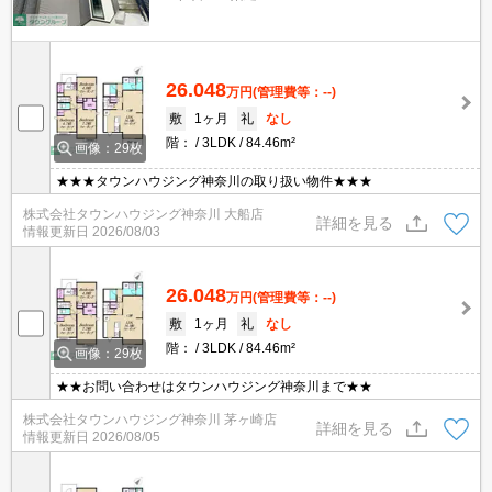
26.048
万円
(管理費等：--)
敷
1ヶ月
礼
なし
階：
3LDK
84.46m²
画像：29枚
★★★タウンハウジング神奈川の取り扱い物件★★★
株式会社タウンハウジング神奈川 大船店
詳細を見る
情報更新日
2026/08/03
26.048
万円
(管理費等：--)
敷
1ヶ月
礼
なし
階：
3LDK
84.46m²
画像：29枚
★★お問い合わせはタウンハウジング神奈川まで★★
株式会社タウンハウジング神奈川 茅ヶ崎店
詳細を見る
情報更新日
2026/08/05