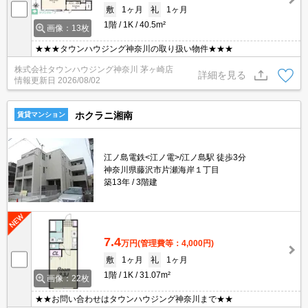
敷
1ヶ月
礼
1ヶ月
1階
1K
40.5m²
画像：13枚
★★★タウンハウジング神奈川の取り扱い物件★★★
株式会社タウンハウジング神奈川 茅ヶ崎店
詳細を見る
情報更新日
2026/08/02
ホクラニ湘南
賃貸マンション
江ノ島電鉄<江ノ電>/江ノ島駅 徒歩3分
神奈川県藤沢市片瀬海岸１丁目
築13年
3階建
7.4
万円
(管理費等：4,000円)
敷
1ヶ月
礼
1ヶ月
1階
1K
31.07m²
画像：22枚
★★お問い合わせはタウンハウジング神奈川まで★★