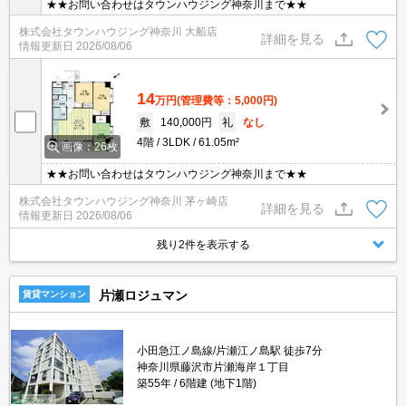
★★お問い合わせはタウンハウジング神奈川まで★★
株式会社タウンハウジング神奈川 大船店
詳細を見る
情報更新日
2026/08/06
14
万円
(管理費等：5,000円)
敷
140,000円
礼
なし
4階
3LDK
61.05m²
画像：26枚
★★お問い合わせはタウンハウジング神奈川まで★★
株式会社タウンハウジング神奈川 茅ヶ崎店
詳細を見る
情報更新日
2026/08/06
残り2件を表示する
片瀬ロジュマン
賃貸マンション
小田急江ノ島線/片瀬江ノ島駅 徒歩7分
神奈川県藤沢市片瀬海岸１丁目
築55年
6階建 (地下1階)