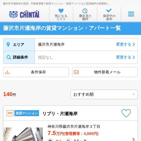
藤沢市片瀬海岸の賃貸・不動産情報で賃貸マンション・賃貸アパートなど賃貸物件の部屋探し
お部屋を探す
気になる
最近見た
保存中の
リスト
物件
条件
沿線・駅から
藤沢市片瀬海岸の賃貸マンション・アパート一覧
住所から
家賃相場から
藤沢市片瀬海岸
変更する
エリア
通勤通学時間から
詳細条件
指定なし
変更する
物件特集から
条件保存
物件新着メール
不動産会社から
TOP
140
件
リブリ・片瀬海岸
PR
賃貸マンション
神奈川県藤沢市片瀬海岸３丁目
7.5
万円
(管理費等：4,000円)