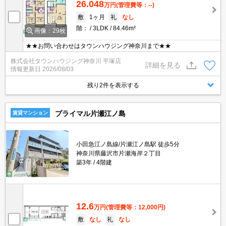
26.048
万円
(管理費等：--)
敷
1ヶ月
礼
なし
階：
3LDK
84.46m²
画像：29枚
★★お問い合わせはタウンハウジング神奈川まで★★
株式会社タウンハウジング神奈川 平塚店
詳細を見る
情報更新日
2026/08/03
残り2件を表示する
プライマル片瀬江ノ島
賃貸マンション
小田急江ノ島線/片瀬江ノ島駅 徒歩5分
神奈川県藤沢市片瀬海岸２丁目
築3年
4階建
12.6
万円
(管理費等：12,000円)
敷
なし
礼
なし