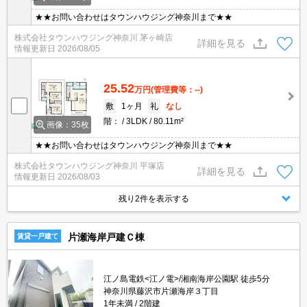
★★お問い合わせはタウンハウジング神奈川まで★★
株式会社タウンハウジング神奈川 茅ヶ崎店
詳細を見る
情報更新日
2026/08/05
25.52
万円
(管理費等：--)
敷
1ヶ月
礼
なし
階：
3LDK
80.11m²
画像：35枚
★★お問い合わせはタウンハウジング神奈川まで★★
株式会社タウンハウジング神奈川 平塚店
詳細を見る
情報更新日
2026/08/03
残り2件を表示する
片瀬海岸戸建Ｃ棟
賃貸一戸建て
江ノ島電鉄<江ノ電>/湘南海岸公園駅 徒歩5分
神奈川県藤沢市片瀬海岸３丁目
1年未満
2階建