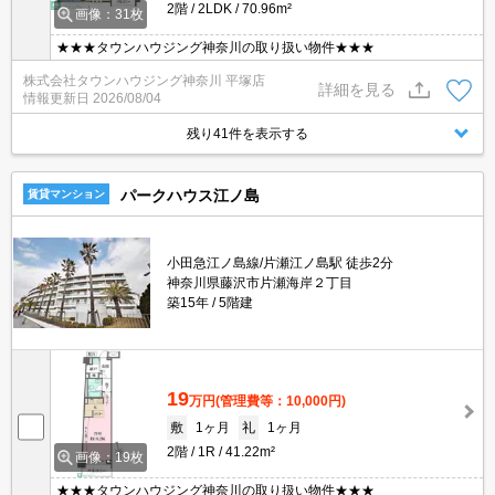
2階
2LDK
70.96m²
画像：31枚
★★★タウンハウジング神奈川の取り扱い物件★★★
株式会社タウンハウジング神奈川 平塚店
詳細を見る
情報更新日
2026/08/04
残り41件を表示する
パークハウス江ノ島
賃貸マンション
小田急江ノ島線/片瀬江ノ島駅 徒歩2分
神奈川県藤沢市片瀬海岸２丁目
築15年
5階建
19
万円
(管理費等：10,000円)
敷
1ヶ月
礼
1ヶ月
2階
1R
41.22m²
画像：19枚
★★★タウンハウジング神奈川の取り扱い物件★★★