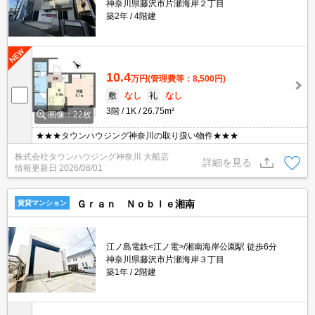
神奈川県藤沢市片瀬海岸２丁目
築2年
4階建
10.4
万円
(管理費等：8,500円)
敷
なし
礼
なし
3階
1K
26.75m²
画像：22枚
★★★タウンハウジング神奈川の取り扱い物件★★★
株式会社タウンハウジング神奈川 大船店
詳細を見る
情報更新日
2026/08/01
Ｇｒａｎ Ｎｏｂｌｅ湘南
賃貸マンション
江ノ島電鉄<江ノ電>/湘南海岸公園駅 徒歩6分
神奈川県藤沢市片瀬海岸３丁目
築1年
2階建