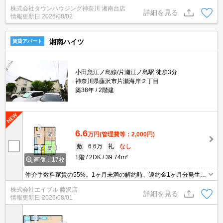
株式会社タウンハウジング神奈川 湘南台店
詳細を見る
情報更新日
2026/08/02
湘南ハイツ
賃貸アパート
小田急江ノ島線/片瀬江ノ島駅 徒歩3分
神奈川県藤沢市片瀬海岸２丁目
築38年
2階建
6.6
万円
(管理費等：2,000円)
敷
6.6万
礼
なし
1階
2DK
39.74m²
画像：17枚
仲介手数料家賃の55%。1ヶ月未満の解約時、違約金1ヶ月分発生。
駐車場は敷地内。最新の空室状況はお気軽にお問い合わせ下さい。
株式会社エイブル 藤沢店
経済的な都市ガス使用。うれしい礼金0!。バス・トイレ別。
詳細を見る
情報更新日
2026/08/01