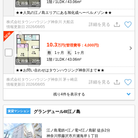
1階
1LDK
43.06m²
画像：20枚
★★人気の江ノ島エリアにある旭化成へーベルメゾン★★
株式会社タウンハウジング神奈川 大船店
詳細を見る
情報更新日
2026/08/05
10.3
万円
(管理費等：4,000円)
敷
1ヶ月
礼
1ヶ月
1階
1LDK
43.06m²
画像：20枚
★★お問い合わせはタウンハウジング神奈川まで★★
株式会社タウンハウジング神奈川 茅ヶ崎店
詳細を見る
情報更新日
2026/08/05
残り4件を表示する
グランデュールIII江ノ島
賃貸マンション
江ノ島電鉄<江ノ電>/江ノ島駅 徒歩2分
神奈川県藤沢市片瀬海岸１丁目