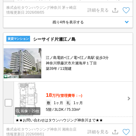
株式会社タウンハウジング神奈川 茅ヶ崎店
詳細を見る
情報更新日
2026/08/05
残り4件を表示する
シーサイド片瀬江ノ島
賃貸マンション
江ノ島電鉄<江ノ電>/江ノ島駅 徒歩3分
神奈川県藤沢市片瀬海岸１丁目
築39年
11階建
18
万円
(管理費等：--)
敷
1ヶ月
礼
1ヶ月
5階
3LDK
75.33m²
画像：29枚
★★お問い合わせはタウンハウジング神奈川まで★★
株式会社タウンハウジング神奈川 湘南台店
詳細を見る
情報更新日
2026/08/01