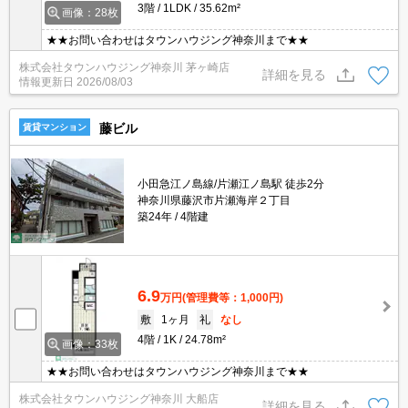
3階
1LDK
35.62m²
画像：28枚
★★お問い合わせはタウンハウジング神奈川まで★★
株式会社タウンハウジング神奈川 茅ヶ崎店
詳細を見る
情報更新日
2026/08/03
藤ビル
賃貸マンション
小田急江ノ島線/片瀬江ノ島駅 徒歩2分
神奈川県藤沢市片瀬海岸２丁目
築24年
4階建
6.9
万円
(管理費等：1,000円)
敷
1ヶ月
礼
なし
4階
1K
24.78m²
画像：33枚
★★お問い合わせはタウンハウジング神奈川まで★★
株式会社タウンハウジング神奈川 大船店
詳細を見る