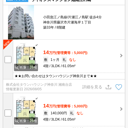
小田急江ノ島線/片瀬江ノ島駅 徒歩4分
神奈川県藤沢市片瀬海岸１丁目
築33年
8階建
14
万円
(管理費等：5,000円)
敷
1ヶ月
礼
なし
4階
3LDK
61.05m²
画像：26枚
★★お問い合わせはタウンハウジング神奈川まで★★
株式会社タウンハウジング神奈川 湘南台店
詳細を見る
情報更新日
2026/08/05
14
万円
(管理費等：5,000円)
敷
140,000円
礼
なし
4階
3LDK
61.05m²
画像：26枚