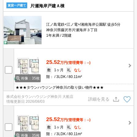
片瀬海岸戸建Ａ棟
賃貸一戸建て
江ノ島電鉄<江ノ電>/湘南海岸公園駅 徒歩5分
神奈川県藤沢市片瀬海岸３丁目
1年未満
2階建
25.52
万円
(管理費等：--)
敷
1ヶ月
礼
なし
階：
3LDK
80.11m²
画像：35枚
★★★タウンハウジング神奈川の取り扱い物件★★★
株式会社タウンハウジング神奈川 大船店
詳細を見る
情報更新日
2026/08/03
25.52
万円
(管理費等：--)
敷
1ヶ月
礼
なし
階：
3LDK
80.11m²
画像：35枚