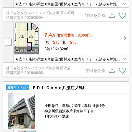
★広々10帖の洋室★角部屋2面採光★室内リフォーム済み★片瀬江
ノ島駅徒歩3分の方立地★
株式会社タウンハウジング神奈川 茅ヶ崎店
詳細を見る
情報更新日
2026/08/04
7.4
万円
(管理費等：3,000円)
敷
なし
礼
なし
2階
1K
32m²
画像：27枚
★広々10帖の洋室★角部屋2面採光★室内リフォーム済み★片瀬江
ノ島駅徒歩3分の方立地★
株式会社タウンハウジング神奈川 藤沢店
詳細を見る
情報更新日
2026/08/03
ＦＤＩ Ｃａｓａ片瀬江ノ島I
賃貸マンション
小田急江ノ島線/片瀬江ノ島駅 徒歩4分
神奈川県藤沢市片瀬海岸１丁目
1年未満
4階建