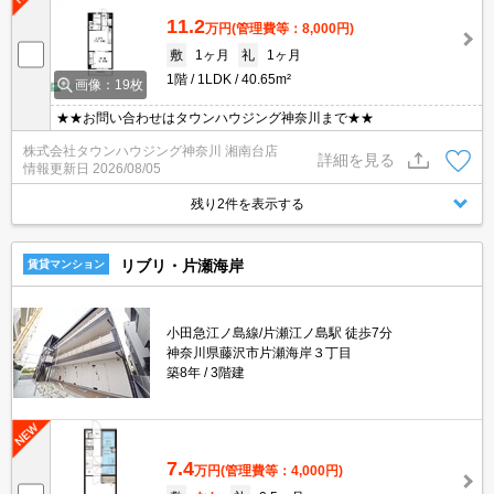
11.2
万円
(管理費等：8,000円)
敷
1ヶ月
礼
1ヶ月
1階
1LDK
40.65m²
画像：19枚
★★お問い合わせはタウンハウジング神奈川まで★★
株式会社タウンハウジング神奈川 湘南台店
詳細を見る
情報更新日
2026/08/05
残り2件を表示する
リブリ・片瀬海岸
賃貸マンション
小田急江ノ島線/片瀬江ノ島駅 徒歩7分
神奈川県藤沢市片瀬海岸３丁目
築8年
3階建
7.4
万円
(管理費等：4,000円)