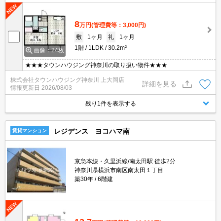
8
万円
(管理費等：3,000円)
敷
1ヶ月
礼
1ヶ月
1階
1LDK
30.2m²
画像：24枚
★★★タウンハウジング神奈川の取り扱い物件★★★
株式会社タウンハウジング神奈川 上大岡店
詳細を見る
情報更新日
2026/08/03
残り1件を表示する
レジデンス ヨコハマ南
賃貸マンション
京急本線・久里浜線/南太田駅 徒歩2分
神奈川県横浜市南区南太田１丁目
築30年
6階建