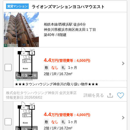
ライオンズマンションヨコハマウエスト
賃貸マンション
相鉄本線/西横浜駅 徒歩6分
神奈川県横浜市南区南太田１丁目
築40年
8階建
4.4
万円
(管理費等：4,000円)
敷
なし
礼
1ヶ月
2階
1R
16.72m²
画像：2枚
★★★タウンハウジング神奈川の取り扱い物件★★★
株式会社タウンハウジング神奈川 金沢文庫店
詳細を見る
情報更新日
2026/08/02
4.4
万円
(管理費等：4,000円)
敷
なし
礼
1ヶ月
2階
1R
16.72m²
画像：2枚