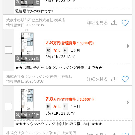
3階
1K
23.18m²
画像：22枚
駐輪場付きの物件です♪
武蔵小杉駅前不動産株式会社 横浜店
詳細を見る
情報更新日
2026/08/06
7.8
万円
(管理費等：3,000円)
敷
なし
礼
1ヶ月
3階
1K
23.18m²
画像：22枚
★★お問い合わせはタウンハウジング神奈川まで★★
株式会社タウンハウジング神奈川 戸塚店
詳細を見る
情報更新日
2026/08/07
7.8
万円
(管理費等：3,000円)
敷
なし
礼
1ヶ月
3階
1K
23.18m²
画像：22枚
★★★タウンハウジング神奈川の取り扱い物件★★★
株式会社タウンハウジング神奈川 上大岡店