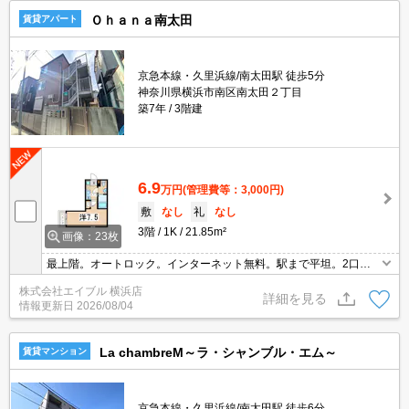
Ｏｈａｎａ南太田
賃貸アパート
京急本線・久里浜線/南太田駅 徒歩5分
神奈川県横浜市南区南太田２丁目
築7年
3階建
6.9
万円
(管理費等：3,000円)
敷
なし
礼
なし
3階
1K
21.85m²
画像：23枚
最上階。オートロック。インターネット無料。駅まで平坦。2口ガ
スコンロ付。TVインターホン付き。浴室換気乾燥式。1年未満で解
株式会社エイブル 横浜店
約の場合は、家賃1ヶ月分の違約金。引越指定業者あり。
詳細を見る
情報更新日
2026/08/04
La chambreM～ラ・シャンブル・エム～
賃貸マンション
京急本線・久里浜線/南太田駅 徒歩6分