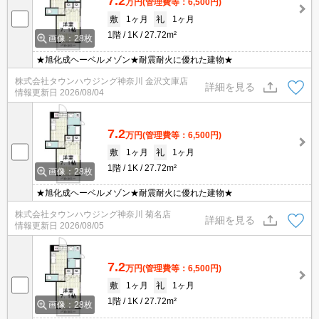
7.2
万円
(管理費等：6,500円)
敷
1ヶ月
礼
1ヶ月
1階
1K
27.72m²
画像：28枚
★旭化成ヘーベルメゾン★耐震耐火に優れた建物★
株式会社タウンハウジング神奈川 金沢文庫店
詳細を見る
情報更新日
2026/08/04
7.2
万円
(管理費等：6,500円)
敷
1ヶ月
礼
1ヶ月
1階
1K
27.72m²
画像：28枚
★旭化成ヘーベルメゾン★耐震耐火に優れた建物★
株式会社タウンハウジング神奈川 菊名店
詳細を見る
情報更新日
2026/08/05
7.2
万円
(管理費等：6,500円)
敷
1ヶ月
礼
1ヶ月
1階
1K
27.72m²
画像：28枚