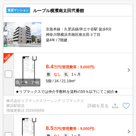
ルーブル横濱南太田弐番館
賃貸マンション
京急本線・久里浜線/井土ケ谷駅 徒歩6分
神奈川県横浜市南区南太田３丁目
築4年
7階建
8.4
万円
(管理費等：9,000円)
敷
なし
礼
1ヶ月
5階
1K
21.19m²
画像：29枚
★リブマックスでは仲介手数料を賃料の55％以下にてご紹介★
株式会社リブマックスリーシング リブマックス
詳細を見る
横浜駅前店
情報更新日
2026/08/06
8.5
万円
(管理費等：9,000円)
敷
なし
礼
1ヶ月