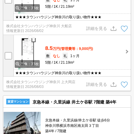
5階
1K
21.19m²
画像：33枚
★★★タウンハウジング神奈川の取り扱い物件★★★
株式会社タウンハウジング神奈川 大船店
詳細を見る
情報更新日
2026/08/02
8.5
万円
(管理費等：9,000円)
敷
なし
礼
1ヶ月
5階
1K
21.19m²
画像：33枚
★★★タウンハウジング神奈川の取り扱い物件★★★
株式会社タウンハウジング神奈川 上大岡店
詳細を見る
情報更新日
2026/08/03
京急本線・久里浜線 井土ケ谷駅 7階建 築4年
賃貸マンション
京急本線・久里浜線/井土ケ谷駅 徒歩6分
神奈川県横浜市南区南太田３丁目
築4年
7階建