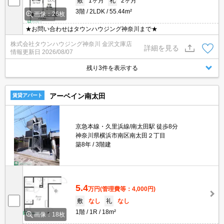
敷
1ヶ月
礼
2ヶ月
3階
2LDK
55.44m²
画像：26枚
★お問い合わせはタウンハウジング神奈川まで★
株式会社タウンハウジング神奈川 金沢文庫店
詳細を見る
情報更新日
2026/08/07
残り3件を表示する
アーベイン南太田
賃貸アパート
京急本線・久里浜線/南太田駅 徒歩8分
神奈川県横浜市南区南太田２丁目
築8年
3階建
5.4
万円
(管理費等：4,000円)
敷
なし
礼
なし
1階
1R
18m²
画像：18枚