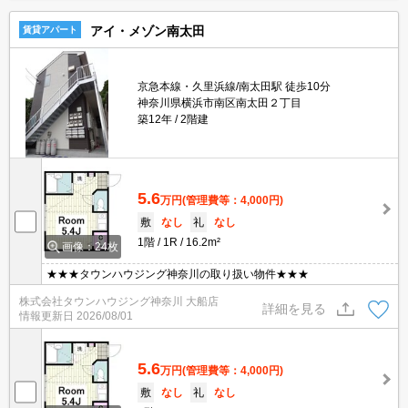
アイ・メゾン南太田
賃貸アパート
京急本線・久里浜線/南太田駅 徒歩10分
神奈川県横浜市南区南太田２丁目
築12年
2階建
5.6
万円
(管理費等：4,000円)
敷
なし
礼
なし
1階
1R
16.2m²
画像：24枚
★★★タウンハウジング神奈川の取り扱い物件★★★
株式会社タウンハウジング神奈川 大船店
詳細を見る
情報更新日
2026/08/01
5.6
万円
(管理費等：4,000円)
敷
なし
礼
なし