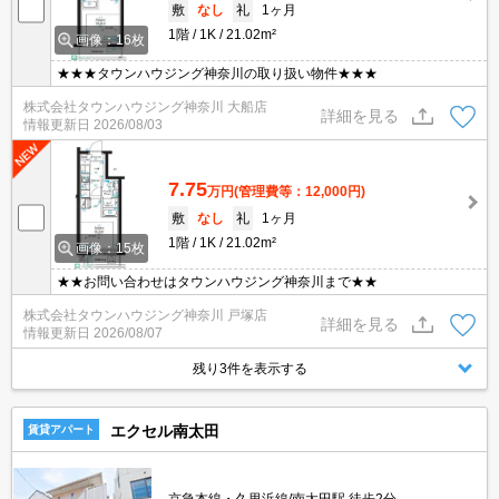
敷
なし
礼
1ヶ月
1階
1K
21.02m²
画像：16枚
★★★タウンハウジング神奈川の取り扱い物件★★★
株式会社タウンハウジング神奈川 大船店
詳細を見る
情報更新日
2026/08/03
7.75
万円
(管理費等：12,000円)
敷
なし
礼
1ヶ月
1階
1K
21.02m²
画像：15枚
★★お問い合わせはタウンハウジング神奈川まで★★
株式会社タウンハウジング神奈川 戸塚店
詳細を見る
情報更新日
2026/08/07
残り3件を表示する
エクセル南太田
賃貸アパート