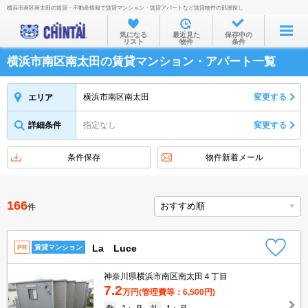
横浜市南区南太田の賃貸・不動産情報で賃貸マンション・賃貸アパートなど賃貸物件の部屋探し
お部屋を探す
気になる
最近見た
保存中の
リスト
物件
条件
沿線・駅から
横浜市南区南太田の賃貸マンション・アパート一覧
住所から
家賃相場から
横浜市南区南太田
変更する
エリア
通勤通学時間から
詳細条件
指定なし
変更する
物件特集から
条件保存
物件新着メール
不動産会社から
TOP
166
件
La Luce
PR
賃貸マンション
神奈川県横浜市南区南太田４丁目
7.2
万円
(管理費等：6,500円)