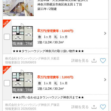
京急本線・久里浜線/南太田駅 徒歩2分
神奈川県横浜市南区南太田１丁目
築11年
2階建
8
万円
(管理費等：3,000円)
敷
1ヶ月
礼
1ヶ月
1階
1LDK
30.2m²
画像：24枚
★★★タウンハウジング神奈川の取り扱い物件★★★
株式会社タウンハウジング神奈川 大船店
詳細を見る
情報更新日
2026/08/03
8
万円
(管理費等：3,000円)
敷
1ヶ月
礼
1ヶ月
1階
1LDK
30.2m²
画像：24枚
★★お問い合わせはタウンハウジング神奈川まで★★
株式会社タウンハウジング神奈川 戸塚店
詳細を見る
情報更新日
2026/08/05