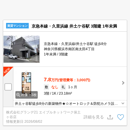
京急本線・久里浜線 井土ケ谷駅 3階建 1年未満
賃貸マンション
京急本線・久里浜線/井土ケ谷駅 徒歩8分
神奈川県横浜市南区南太田4丁目
1年未満
3階建
7.8
万円
(管理費等：3,000円)
敷
なし
礼
1ヶ月
3階
1K
23.18m²
画像：3枚
井土ヶ谷駅徒歩8分の新築物件★☆オートロック＆防犯カメラ設
置！玄関はスマートロック搭載！バストイレ別、浴室乾燥機、独立
株式会社グランデ21 エイブルネットワーク保土
洗面台、温水洗浄便座、システムキッチンなど設備充実！
詳細を見る
ヶ谷店
情報更新日
2026/08/02