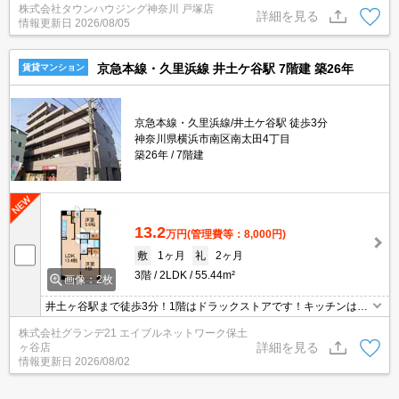
株式会社タウンハウジング神奈川 戸塚店
詳細を見る
情報更新日
2026/08/05
京急本線・久里浜線 井土ケ谷駅 7階建 築26年
賃貸マンション
京急本線・久里浜線/井土ケ谷駅 徒歩3分
神奈川県横浜市南区南太田4丁目
築26年
7階建
13.2
万円
(管理費等：8,000円)
敷
1ヶ月
礼
2ヶ月
3階
2LDK
55.44m²
画像：2枚
井土ヶ谷駅まで徒歩3分！1階はドラックストアです！キッチンは３
口コンロでグリル付き♪オートロック、防犯カメラ有り。宅配BOX
株式会社グランデ21 エイブルネットワーク保土
や追い焚き機能など便利機能も備わっております
詳細を見る
ヶ谷店
情報更新日
2026/08/02