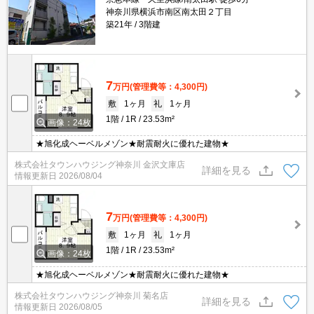
神奈川県横浜市南区南太田２丁目
築21年
3階建
7
万円
(管理費等：4,300円)
敷
1ヶ月
礼
1ヶ月
1階
1R
23.53m²
画像：24枚
★旭化成ヘーベルメゾン★耐震耐火に優れた建物★
株式会社タウンハウジング神奈川 金沢文庫店
詳細を見る
情報更新日
2026/08/04
7
万円
(管理費等：4,300円)
敷
1ヶ月
礼
1ヶ月
1階
1R
23.53m²
画像：24枚
★旭化成ヘーベルメゾン★耐震耐火に優れた建物★
株式会社タウンハウジング神奈川 菊名店
詳細を見る
情報更新日
2026/08/05