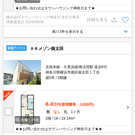
★お問い合わせはタウンハウジング神奈川まで★
株式会社タウンハウジング神奈川 金沢文庫店
詳細を見る
情報更新日
2026/08/06
残り3件を表示する
ＡＫメゾン南太田
賃貸アパート
京急本線・久里浜線/南太田駅 徒歩6分
神奈川県横浜市南区南太田１丁目
築5年
2階建
6.4
万円
(管理費等：3,000円)
敷
なし
礼
1ヶ月
2階
1K
19.14m²
画像：25枚
★★お問い合わせはタウンハウジング神奈川まで★★