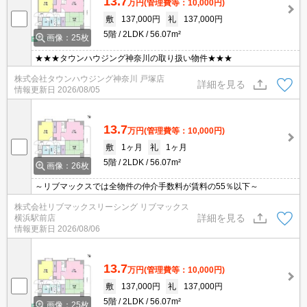
13.7
万円
(管理費等：10,000円)
敷
137,000円
礼
137,000円
5階
2LDK
56.07m²
画像：25枚
★★★タウンハウジング神奈川の取り扱い物件★★★
株式会社タウンハウジング神奈川 戸塚店
詳細を見る
情報更新日
2026/08/05
13.7
万円
(管理費等：10,000円)
敷
1ヶ月
礼
1ヶ月
5階
2LDK
56.07m²
画像：26枚
～リブマックスでは全物件の仲介手数料が賃料の55％以下～
株式会社リブマックスリーシング リブマックス
詳細を見る
横浜駅前店
情報更新日
2026/08/06
13.7
万円
(管理費等：10,000円)
敷
137,000円
礼
137,000円
5階
2LDK
56.07m²
画像：25枚