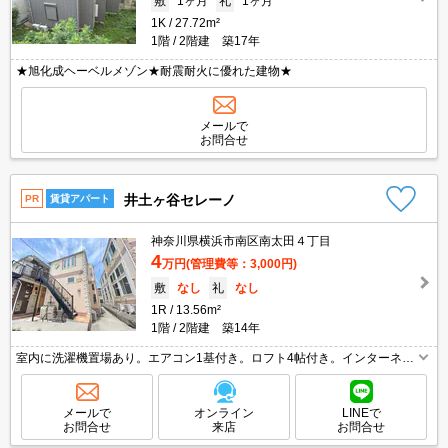
敷
1ヶ月
礼
1ヶ月
1K
27.72m²
1階
2階建 築17年
★旭化成ヘーベルメゾン★耐震耐火に優れた建物★
メールで
お問合せ
井土ヶ谷セレーノ
PR
賃貸アパート
神奈川県横浜市南区南太田４丁目
4
万円
(管理費等：3,000円)
敷
なし
礼
なし
1R
13.56m²
1階
2階建 築14年
室内に洗濯機置場あり。エアコン1基付き。ロフト4帖付き。インターネッ
ト無料。コンビニへ750m。スーパーへ600m。違約金有（2年未満総賃料1
ヶ月分、1年未満2ヶ月）。引越指定業者あり。
メールで
オンライン
LINEで
お問合せ
来店
お問合せ