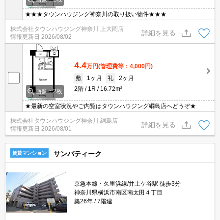
★★★タウンハウジング神奈川の取り扱い物件★★★
株式会社タウンハウジング神奈川 上大岡店
詳細を見る
情報更新日
2026/08/02
4.4
万円
(管理費等：4,000円)
敷
1ヶ月
礼
2ヶ月
2階
1R
16.72m²
画像：2枚
★最新の空室状況やご内覧はタウンハウジング綱島店へどうぞ★
株式会社タウンハウジング神奈川 綱島店
詳細を見る
情報更新日
2026/08/01
サンパティーク
賃貸マンション
京急本線・久里浜線/井土ケ谷駅 徒歩3分
神奈川県横浜市南区南太田４丁目
築26年
7階建