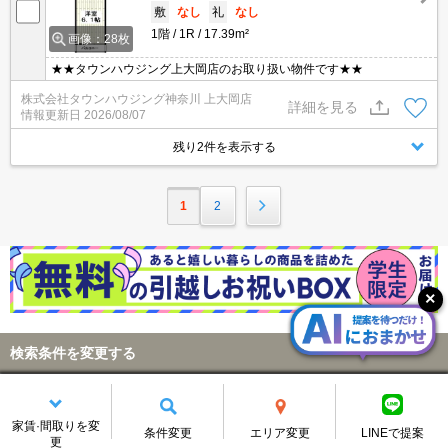
敷
なし
礼
なし
1階
1R
17.39m²
画像：28枚
★★タウンハウジング上大岡店のお取り扱い物件です★★
株式会社タウンハウジング神奈川 上大岡店
詳細を見る
情報更新日
2026/08/07
残り2件を表示する
1
2
検索条件を変更する
横浜市南区南太田
変更する
エリア
家賃·間取りを変
条件変更
エリア変更
LINEで提案
更
詳細条件
指定なし
変更する