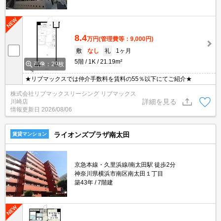
8.4
万円
(管理費等：9,000円)
敷
なし
礼
1ヶ月
5階
1K
21.19m²
画像：29枚
★リブマックスでは仲介手数料を賃料の55％以下にてご紹介★
株式会社リブマックスリーシング リブマックス
詳細を見る
川崎店
情報更新日
2026/08/06
ライオンズプラザ南太田
賃貸マンション
京急本線・久里浜線/南太田駅 徒歩2分
神奈川県横浜市南区南太田１丁目
築43年
7階建