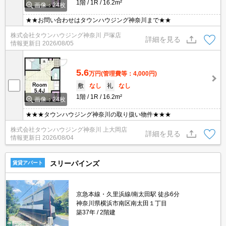
1階
1R
16.2m²
画像：24枚
★★お問い合わせはタウンハウジング神奈川まで★★
株式会社タウンハウジング神奈川 戸塚店
詳細を見る
情報更新日
2026/08/05
5.6
万円
(管理費等：4,000円)
敷
なし
礼
なし
1階
1R
16.2m²
画像：24枚
★★★タウンハウジング神奈川の取り扱い物件★★★
株式会社タウンハウジング神奈川 上大岡店
詳細を見る
情報更新日
2026/08/04
スリーパインズ
賃貸アパート
京急本線・久里浜線/南太田駅 徒歩6分
神奈川県横浜市南区南太田１丁目
築37年
2階建