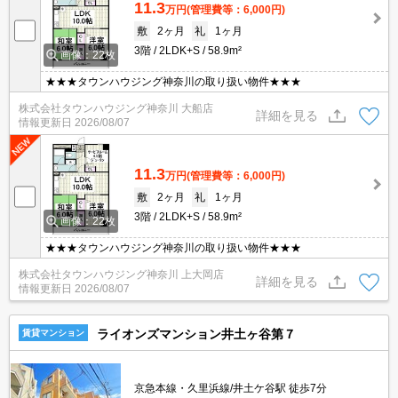
11.3
万円
(管理費等：6,000円)
敷
2ヶ月
礼
1ヶ月
3階
2LDK+S
58.9m²
画像：22枚
★★★タウンハウジング神奈川の取り扱い物件★★★
株式会社タウンハウジング神奈川 大船店
詳細を見る
情報更新日
2026/08/07
11.3
万円
(管理費等：6,000円)
敷
2ヶ月
礼
1ヶ月
3階
2LDK+S
58.9m²
画像：22枚
★★★タウンハウジング神奈川の取り扱い物件★★★
株式会社タウンハウジング神奈川 上大岡店
詳細を見る
情報更新日
2026/08/07
ライオンズマンション井土ヶ谷第７
賃貸マンション
京急本線・久里浜線/井土ケ谷駅 徒歩7分