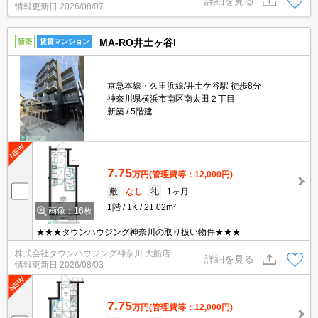
詳細を見る
情報更新日
2026/08/07
MA-RO井土ヶ谷I
新築
賃貸マンション
京急本線・久里浜線/井土ケ谷駅 徒歩8分
神奈川県横浜市南区南太田２丁目
新築
5階建
7.75
万円
(管理費等：12,000円)
敷
なし
礼
1ヶ月
1階
1K
21.02m²
画像：16枚
★★★タウンハウジング神奈川の取り扱い物件★★★
株式会社タウンハウジング神奈川 大船店
詳細を見る
情報更新日
2026/08/03
7.75
万円
(管理費等：12,000円)