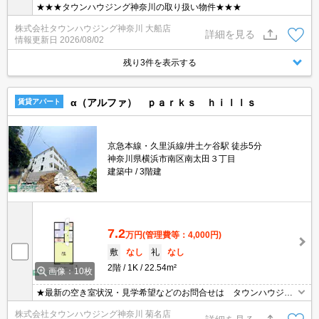
★★★タウンハウジング神奈川の取り扱い物件★★★
株式会社タウンハウジング神奈川 大船店
詳細を見る
情報更新日
2026/08/02
残り3件を表示する
α（アルファ） ｐａｒｋｓ ｈｉｌｌｓ
賃貸アパート
京急本線・久里浜線/井土ケ谷駅 徒歩5分
神奈川県横浜市南区南太田３丁目
建築中
3階建
7.2
万円
(管理費等：4,000円)
敷
なし
礼
なし
2階
1K
22.54m²
画像：10枚
★最新の空き室状況・見学希望などのお問合せは タウンハウジン
グまでお気軽に♪★
株式会社タウンハウジング神奈川 菊名店