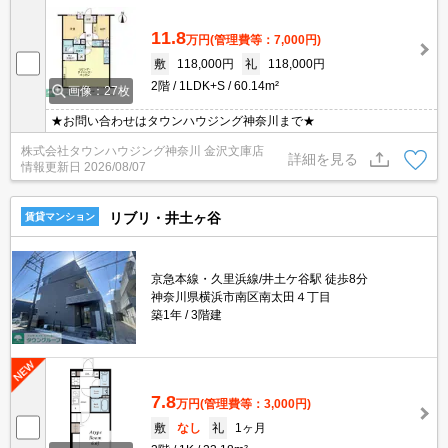
11.8
万円
(管理費等：7,000円)
敷
118,000円
礼
118,000円
2階
1LDK+S
60.14m²
画像：27枚
★お問い合わせはタウンハウジング神奈川まで★
株式会社タウンハウジング神奈川 金沢文庫店
詳細を見る
情報更新日
2026/08/07
リブリ・井土ヶ谷
賃貸マンション
京急本線・久里浜線/井土ケ谷駅 徒歩8分
神奈川県横浜市南区南太田４丁目
築1年
3階建
7.8
万円
(管理費等：3,000円)
敷
なし
礼
1ヶ月