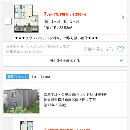
7
万円
(管理費等：4,300円)
敷
1ヶ月
礼
1ヶ月
1階
1R
23.53m²
画像：24枚
★★★タウンハウジング神奈川の取り扱い物件★★★
株式会社タウンハウジング神奈川 大船店
詳細を見る
情報更新日
2026/08/02
残り3件を表示する
La Luce
賃貸マンション
京急本線・久里浜線/井土ケ谷駅 徒歩4分
神奈川県横浜市南区南太田４丁目
築17年
2階建