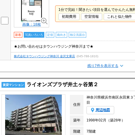
1分で完結！聞きたい項目を選んでかんたん無
初期費用
空室情報
これと似た物件
画像：18枚
新着
写真いろいろ
定借
南向き
独立洗面台
★お問い合わせはタウンハウジング神奈川まで★
株式会社タウンハウジング神奈川 金沢文庫店
(045-788-1810)
残り7件を表示する
ライオンズプラザ井土ヶ谷第２
賃貸マンション
神奈川県横浜市南区永田東３
目
住所
周辺地図
築年
1998年02月（築28年）
階建
7階建