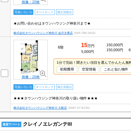
画像：20枚
写真いろいろ
オートロック
独立洗面台
★お問い合わせはタウンハウジング神奈川まで★
株式会社タウンハウジング神奈川 金沢文庫店
(045-788-1810)
15
150,000円
万円
6階
150,000円
6
5,000円
1分で完結！聞きたい項目を選んでかんたん無
初期費用
空室情報
これと似た物件
画像：20枚
写真いろいろ
オートロック
独立洗面台
★★★タウンハウジング神奈川の取り扱い物件★★★
株式会社タウンハウジング神奈川 大船店
(0467-47-9130)
クレイノエレガンテIII
賃貸アパート