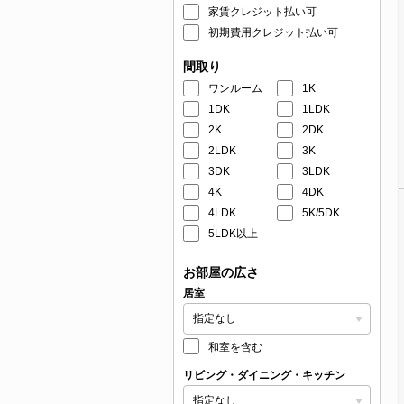
家賃クレジット払い可
初期費用クレジット払い可
間取り
ワンルーム
1K
1DK
1LDK
2K
2DK
2LDK
3K
3DK
3LDK
4K
4DK
4LDK
5K/5DK
5LDK以上
お部屋の広さ
居室
和室を含む
リビング・ダイニング・キッチン