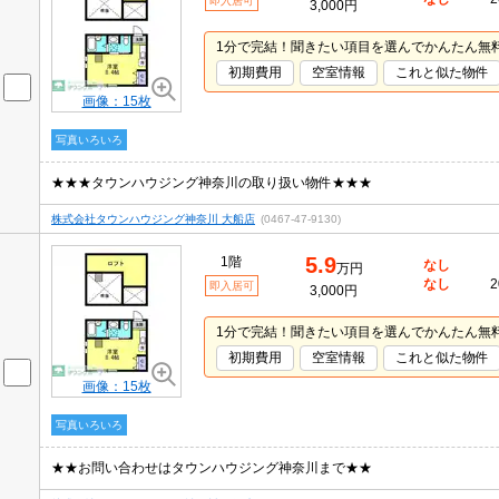
即入居可
3,000円
1分で完結！聞きたい項目を選んでかんたん無
初期費用
空室情報
これと似た物件
画像：15枚
写真いろいろ
★★★タウンハウジング神奈川の取り扱い物件★★★
株式会社タウンハウジング神奈川 大船店
(0467-47-9130)
5.9
1階
なし
万円
なし
2
即入居可
3,000円
1分で完結！聞きたい項目を選んでかんたん無
初期費用
空室情報
これと似た物件
画像：15枚
写真いろいろ
★★お問い合わせはタウンハウジング神奈川まで★★