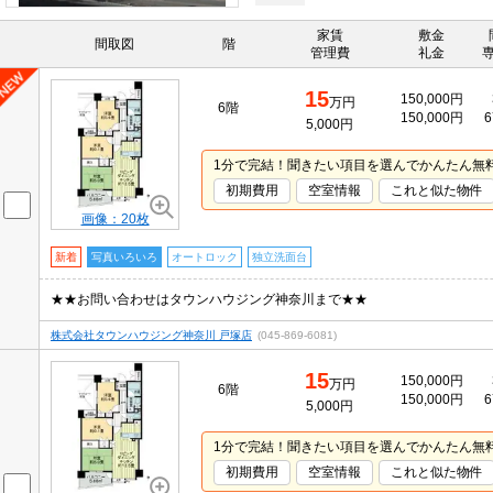
家賃
敷金
間取図
階
管理費
礼金
15
150,000円
万円
6階
150,000円
6
5,000円
1分で完結！聞きたい項目を選んでかんたん無
初期費用
空室情報
これと似た物件
画像：20枚
新着
写真いろいろ
オートロック
独立洗面台
★★お問い合わせはタウンハウジング神奈川まで★★
株式会社タウンハウジング神奈川 戸塚店
(045-869-6081)
15
150,000円
万円
6階
150,000円
6
5,000円
1分で完結！聞きたい項目を選んでかんたん無
初期費用
空室情報
これと似た物件