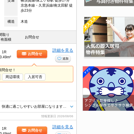
交通
横須賀線/保土ケ谷駅 徒歩17分
京急本線・久里浜線/南太田駅 徒
歩23分
構造
木造
間取り
お問合せ
専有面積
詳細を見る
1R
お問合せ
0.49m²
追加
料問合せ！
周辺環境
入居可否
室内設備は照明付き・ネット使用料不要・エアコンなどが揃っているので、快適に過ごしやすいお部屋になります。フローリング張りのアパートです。こだわりの条件として多い、駅徒歩9分の物件です。賃料が月5.9万円の物件です。ビジネスマンにオススメ物件、オフィスにもなる物件です。
情報更新日
2026/08/06
詳細を見る
1R
お問合せ
0.49m²