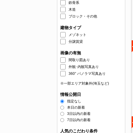
鉄骨系
木造
ブロック・その他
建物タイプ
メゾネット
分譲賃貸
画像の有無
間取り図あり
外観･内観写真あり
360° パノラマ写真あり
※一部エリア対象外(埼玉など)
情報公開日
指定なし
本日の新着
3日以内の新着
7日以内の新着
人気のこだわり条件