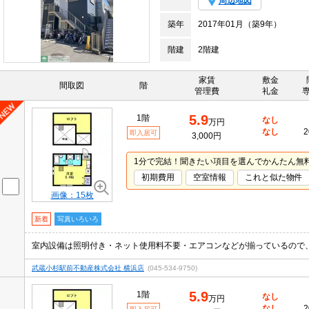
周辺地図
築年
2017年01月（築9年）
階建
2階建
家賃
敷金
間取図
階
管理費
礼金
5.9
1階
なし
万円
なし
2
即入居可
3,000円
1分で完結！聞きたい項目を選んでかんたん無
初期費用
空室情報
これと似た物件
画像：15枚
新着
写真いろいろ
武蔵小杉駅前不動産株式会社 横浜店
(045-534-9750)
5.9
1階
なし
万円
なし
2