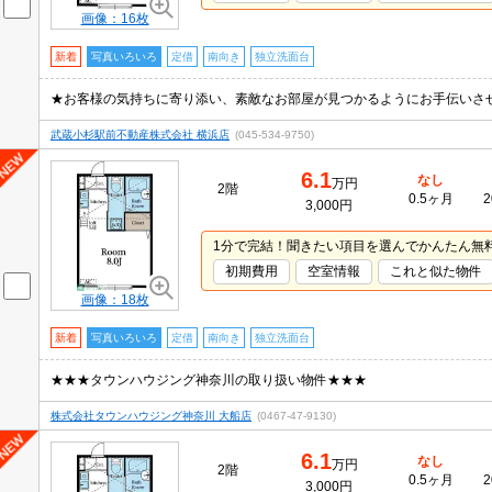
画像：16枚
新着
写真いろいろ
定借
南向き
独立洗面台
武蔵小杉駅前不動産株式会社 横浜店
(045-534-9750)
6.1
なし
万円
2階
0.5ヶ月
2
3,000円
1分で完結！聞きたい項目を選んでかんたん無
初期費用
空室情報
これと似た物件
画像：18枚
新着
写真いろいろ
定借
南向き
独立洗面台
★★★タウンハウジング神奈川の取り扱い物件★★★
株式会社タウンハウジング神奈川 大船店
(0467-47-9130)
6.1
なし
万円
2階
0.5ヶ月
2
3,000円