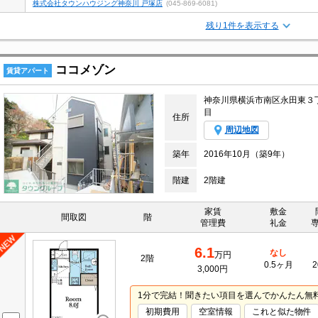
株式会社タウンハウジング神奈川 戸塚店
(045-869-6081)
残り1件を表示する
ココメゾン
賃貸アパート
神奈川県横浜市南区永田東３
目
住所
周辺地図
築年
2016年10月（築9年）
階建
2階建
家賃
敷金
間取図
階
管理費
礼金
6.1
なし
万円
2階
0.5ヶ月
2
3,000円
1分で完結！聞きたい項目を選んでかんたん無
初期費用
空室情報
これと似た物件