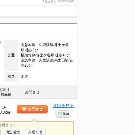
情報更新日
2026/08/05
丁
京急本線・久里浜線/井土ケ谷
駅 徒歩9分
交通
横須賀線/保土ケ谷駅 徒歩18分
京急本線・久里浜線/南太田駅 徒
歩23分
構造
木造
間取り
お問合せ
専有面積
詳細を見る
1R
お問合せ
0.02m²
追加
料問合せ！
周辺環境
入居可否