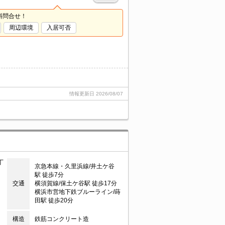
料問合せ！
周辺環境
入居可否
情報更新日
2026/08/07
丁
京急本線・久里浜線/井土ケ谷
駅 徒歩7分
交通
横須賀線/保土ケ谷駅 徒歩17分
横浜市営地下鉄ブルーライン/蒔
田駅 徒歩20分
構造
鉄筋コンクリート造