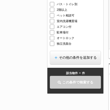
バス・トイレ別
2階以上
ペット相談可
室内洗濯機置場
エアコン付
駐車場付
オートロック
独立洗面台
その他の条件を追加する
-
該当物件
件
この条件で検索する