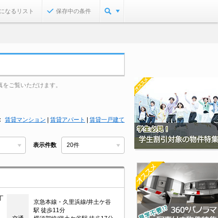
になるリスト
保存中の条件
真をご覧いただけます。
賃貸マンション
|
賃貸アパート
|
賃貸一戸建て
表示件数
丁
京急本線・久里浜線/井土ケ谷
駅 徒歩11分