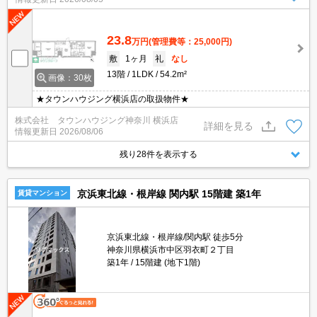
23.8
万円
(管理費等：25,000円)
敷
1ヶ月
礼
なし
13階
1LDK
54.2m²
画像：30枚
★タウンハウジング横浜店の取扱物件★
株式会社 タウンハウジング神奈川 横浜店
詳細を見る
情報更新日
2026/08/06
残り28件を表示する
京浜東北線・根岸線 関内駅 15階建 築1年
賃貸マンション
京浜東北線・根岸線/関内駅 徒歩5分
神奈川県横浜市中区羽衣町２丁目
築1年
15階建 (地下1階)