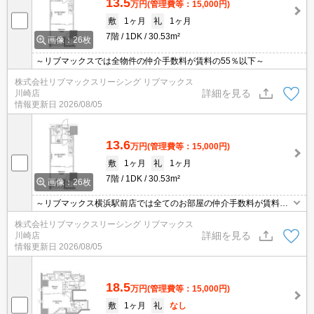
13.5
万円
(管理費等：15,000円)
敷
1ヶ月
礼
1ヶ月
7階
1DK
30.53m²
画像：26枚
～リブマックスでは全物件の仲介手数料が賃料の55％以下～
株式会社リブマックスリーシング リブマックス
詳細を見る
川崎店
情報更新日
2026/08/05
13.6
万円
(管理費等：15,000円)
敷
1ヶ月
礼
1ヶ月
7階
1DK
30.53m²
画像：26枚
～リブマックス横浜駅前店では全てのお部屋の仲介手数料が賃料の
55％以下にてご紹介～(^_-)-☆
株式会社リブマックスリーシング リブマックス
詳細を見る
川崎店
情報更新日
2026/08/05
18.5
万円
(管理費等：15,000円)
敷
1ヶ月
礼
なし