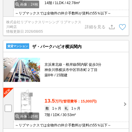
14階
1LDK
42.78m²
画像：24枚
～リブマックスでは全物件の仲介手数料が賃料の55％以下～
株式会社リブマックスリーシング リブマックス
詳細を見る
川崎店
情報更新日
2026/08/05
ザ・パークハビオ横浜関内
賃貸マンション
京浜東北線・根岸線/関内駅 徒歩3分
神奈川県横浜市中区羽衣町２丁目
築8年
15階建
13.5
万円
(管理費等：15,000円)
敷
1ヶ月
礼
1ヶ月
7階
1DK
30.53m²
画像：26枚
～リブマックスでは全物件の仲介手数料が賃料の55％以下～