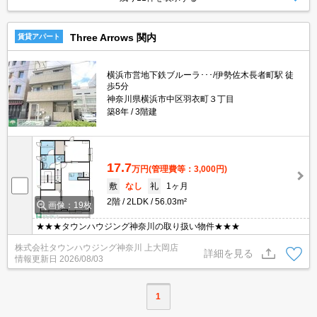
Three Arrows 関内
賃貸アパート
横浜市営地下鉄ブルーラ･･･/伊勢佐木長者町駅 徒
歩5分
神奈川県横浜市中区羽衣町３丁目
築8年
3階建
17.7
万円
(管理費等：3,000円)
敷
なし
礼
1ヶ月
2階
2LDK
56.03m²
画像：19枚
★★★タウンハウジング神奈川の取り扱い物件★★★
株式会社タウンハウジング神奈川 上大岡店
詳細を見る
情報更新日
2026/08/03
1