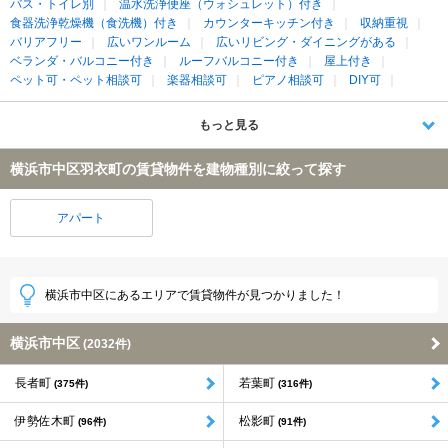
バス・トイレ別
温水洗浄便座（ウォシュレット）付き
食器洗浄乾燥機（食洗機）付き
カウンターキッチン付き
収納重視
バリアフリー
広いワンルーム
広いリビング・ダイニングがある
ベランダ・バルコニー付き
ルーフバルコニー付き
屋上付き
ペット可・ペット相談可
楽器相談可
ピアノ相談可
DIY可
もっと見る
横浜市中区羽衣町の賃貸物件を建物種別に絞って探す
アパート
横浜市中区にあるエリアで賃貸物件が見つかりました！
横浜市中区
(2032件)
長者町
若葉町
(375件)
(316件)
伊勢佐木町
松影町
(96件)
(91件)