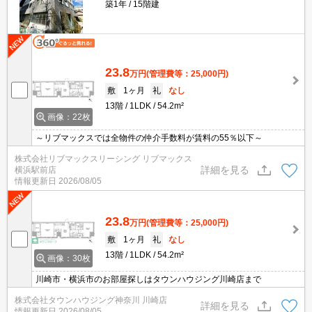
築1年
15階建
23.8
万円
(管理費等：25,000円)
敷
1ヶ月
礼
なし
13階
1LDK
54.2m²
画像：22枚
～リブマックスでは全物件の仲介手数料が賃料の55％以下～
株式会社リブマックスリーシング リブマックス
詳細を見る
横浜駅前店
情報更新日
2026/08/05
23.8
万円
(管理費等：25,000円)
敷
1ヶ月
礼
なし
13階
1LDK
54.2m²
画像：30枚
川崎市・横浜市のお部屋探しはタウンハウジング川崎店まで
株式会社タウンハウジング神奈川 川崎店
詳細を見る
情報更新日
2026/08/05