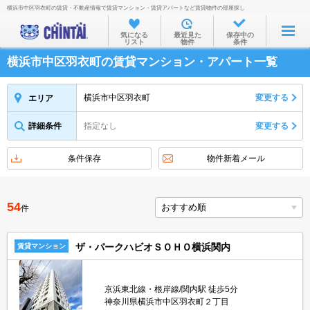
横浜市中区羽衣町の賃貸・不動産情報で賃貸マンション・賃貸アパートなど賃貸物件の部屋探し
お部屋を探す
気になる
最近見た
保存中の
リスト
物件
条件
沿線・駅から
横浜市中区羽衣町の賃貸マンション・アパート一覧
住所から
家賃相場から
横浜市中区羽衣町
変更する
エリア
通勤通学時間から
詳細条件
指定なし
変更する
物件特集から
条件保存
物件新着メール
不動産会社から
TOP
54
件
ザ・パークハビオＳＯＨＯ横浜関内
賃貸マンション
京浜東北線・根岸線/関内駅 徒歩5分
神奈川県横浜市中区羽衣町２丁目