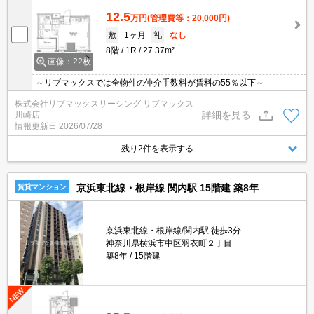
12.5
万円
(管理費等：20,000円)
敷
1ヶ月
礼
なし
8階
1R
27.37m²
画像：22枚
～リブマックスでは全物件の仲介手数料が賃料の55％以下～
株式会社リブマックスリーシング リブマックス
詳細を見る
川崎店
情報更新日
2026/07/28
残り2件を表示する
京浜東北線・根岸線 関内駅 15階建 築8年
賃貸マンション
京浜東北線・根岸線/関内駅 徒歩3分
神奈川県横浜市中区羽衣町２丁目
築8年
15階建