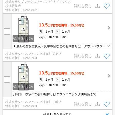
株式会社リブマックスリーシング リブマックス
詳細を見る
横浜駅前店
情報更新日
2026/08/05
13.5
万円
(管理費等：15,000円)
敷
1ヶ月
礼
1ヶ月
7階
1DK
30.53m²
画像：25枚
★最新の空き室状況・見学希望などのお問合せは タウンハウジン
グまでお気軽に♪★
株式会社タウンハウジング神奈川 菊名店
詳細を見る
情報更新日
2026/07/31
13.5
万円
(管理費等：15,000円)
敷
1ヶ月
礼
1ヶ月
7階
1DK
30.53m²
画像：25枚
川崎市・横浜市のお部屋探しはタウンハウジング川崎店まで
株式会社タウンハウジング神奈川 川崎店
詳細を見る
情報更新日
2026/08/01
残り11件を表示する