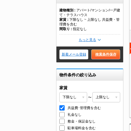
建物種別
アパート/マンション/一戸建
て・テラスハウス
家賃
下限なし ~ 上限なし 共益費・管
理費を含む
間取り
指定なし
もっと見る
新着メール登録
検索条件保存
物件条件の絞り込み
家賃
〜
共益費･管理費を含む
礼金なし
敷金・保証金なし
駐車場料金を含む