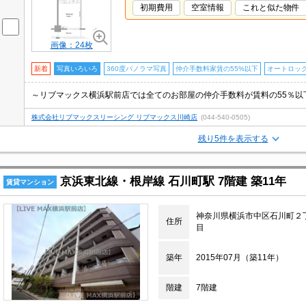
初期費用
空室情報
これと似た物件
画像：24枚
新着
写真いろいろ
360度パノラマ写真
仲介手数料家賃の55%以下
オートロッ
株式会社リブマックスリーシング リブマックス川崎店
(044-540-0505)
残り5件を表示する
京浜東北線・根岸線 石川町駅 7階建 築11年
賃貸マンション
神奈川県横浜市中区石川町２
住所
目
築年
2015年07月（築11年）
階建
7階建