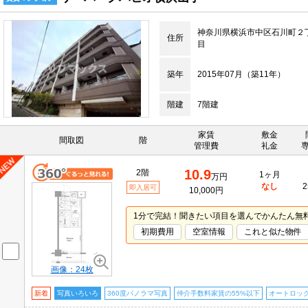
神奈川県横浜市中区石川町２
住所
目
築年
2015年07月（築11年）
階建
7階建
家賃
敷金
間取図
階
管理費
礼金
10.9
2階
1ヶ月
万円
なし
2
即入居可
10,000円
1分で完結！聞きたい項目を選んでかんたん無
初期費用
空室情報
これと似た物件
画像：24枚
新着
写真いろいろ
360度パノラマ写真
仲介手数料家賃の55%以下
オートロッ