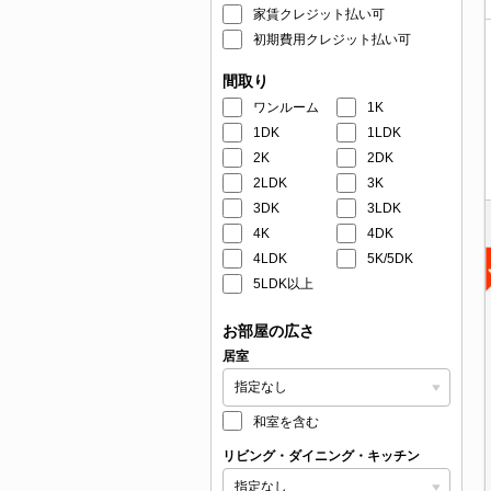
家賃クレジット払い可
初期費用クレジット払い可
間取り
ワンルーム
1K
1DK
1LDK
2K
2DK
2LDK
3K
3DK
3LDK
4K
4DK
4LDK
5K/5DK
5LDK以上
お部屋の広さ
居室
和室を含む
リビング・ダイニング・キッチン