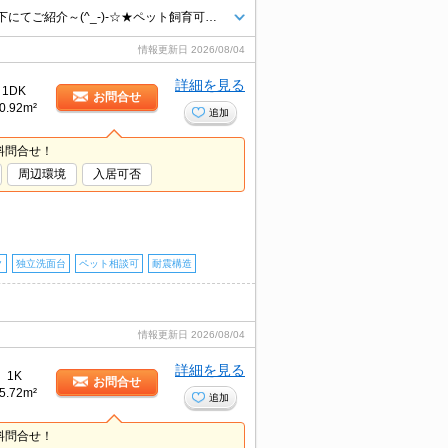
～リブマックス横浜駅前店では全てのお部屋の仲介手数料が賃料の55％以下にてご紹介～(^_-)-☆★ペット飼育可能 計2匹まで 楽器相談 SOHO相談可★
情報更新日
2026/08/04
詳細を見る
1DK
お問合せ
0.92m²
追加
料問合せ！
周辺環境
入居可否
ク
独立洗面台
ペット相談可
耐震構造
情報更新日
2026/08/04
詳細を見る
1K
お問合せ
5.72m²
追加
料問合せ！