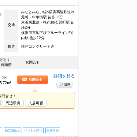
みなとみらい線<横浜高速鉄道>/
丁
元町・中華街駅 徒歩12分
京浜東北線・根岸線/石川町駅 徒
交通
歩2分
横浜市営地下鉄ブルーライン/関
内駅 徒歩12分
構造
鉄筋コンクリート造
間取り
お問合せ
専有面積
詳細を見る
1K
お問合せ
5.72m²
追加
料問合せ！
周辺環境
入居可否
ク
独立洗面台
ペット相談可
耐震構造