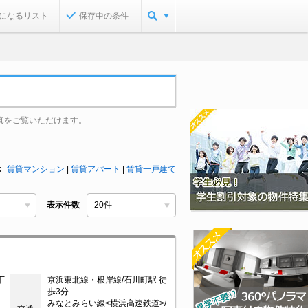
になるリスト
保存中の条件
真をご覧いただけます。
賃貸マンション
|
賃貸アパート
|
賃貸一戸建て
表示件数
丁
京浜東北線・根岸線/石川町駅 徒
歩3分
みなとみらい線<横浜高速鉄道>/