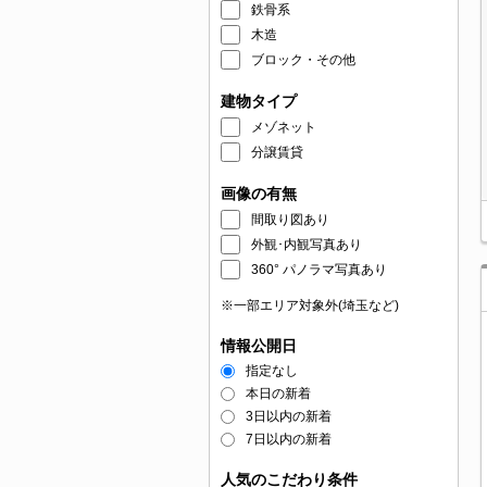
鉄骨系
木造
ブロック・その他
建物タイプ
メゾネット
分譲賃貸
画像の有無
間取り図あり
外観･内観写真あり
360° パノラマ写真あり
※一部エリア対象外(埼玉など)
情報公開日
指定なし
本日の新着
3日以内の新着
7日以内の新着
人気のこだわり条件