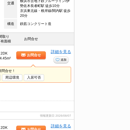
横浜市営地下鉄ブルーライン/伊
交通
勢佐木長者町駅 徒歩10分
京浜東北線・根岸線/関内駅 徒歩
20分
構造
鉄筋コンクリート造
間取り
お問合せ
専有面積
詳細を見る
2DK
お問合せ
4.45m²
追加
料問合せ！
周辺環境
入居可否
情報更新日
2026/08/07
詳細を見る
2DK
お問合せ