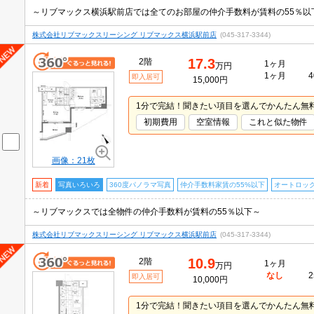
株式会社リブマックスリーシング リブマックス横浜駅前店
(045-317-3344)
17.3
2階
1ヶ月
万円
1ヶ月
4
即入居可
15,000円
1分で完結！聞きたい項目を選んでかんたん無
初期費用
空室情報
これと似た物件
画像：21枚
新着
写真いろいろ
360度パノラマ写真
仲介手数料家賃の55%以下
オートロッ
～リブマックスでは全物件の仲介手数料が賃料の55％以下～
株式会社リブマックスリーシング リブマックス横浜駅前店
(045-317-3344)
10.9
2階
1ヶ月
万円
なし
2
即入居可
10,000円
1分で完結！聞きたい項目を選んでかんたん無