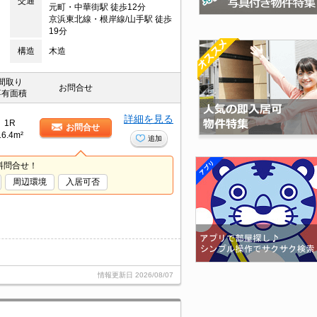
交通
元町・中華街駅 徒歩12分
京浜東北線・根岸線/山手駅 徒歩
19分
構造
木造
間取り
お問合せ
専有面積
詳細を見る
1R
お問合せ
16.4m²
追加
料問合せ！
周辺環境
入居可否
情報更新日
2026/08/07