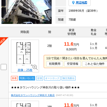
周辺地図
築年
1988年06月（築38年）
階建
7階建
家賃
敷金
間取図
階
管理費
礼金
11.6
1ヶ月
万円
2階
1ヶ月
4
8,000円
1分で完結！聞きたい項目を選んでかんたん無
初期費用
空室情報
これと似た物件
画像：25枚
新着
写真いろいろ
定借
オートロック
独立洗面台
★★★タウンハウジング神奈川の取り扱い物件★★★
株式会社タウンハウジング神奈川 大船店
(0467-47-9130)
11.6
1ヶ月
万円