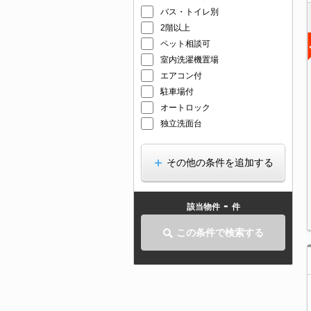
バス・トイレ別
2階以上
ペット相談可
室内洗濯機置場
エアコン付
駐車場付
オートロック
独立洗面台
その他の条件を追加する
-
該当物件
件
この条件で検索する