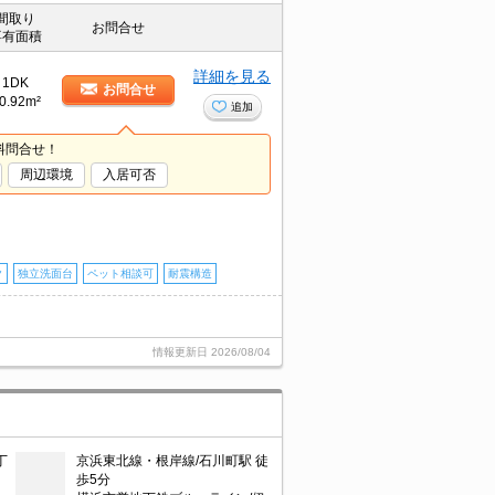
間取り
お問合せ
専有面積
詳細を見る
1DK
お問合せ
0.92m²
追加
料問合せ！
周辺環境
入居可否
ク
独立洗面台
ペット相談可
耐震構造
情報更新日
2026/08/04
丁
京浜東北線・根岸線/石川町駅 徒
歩5分