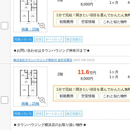
2階
1ヶ月
4
8,000円
1分で完結！聞きたい項目を選んでかんたん無
初期費用
空室情報
これと似た物件
画像：25枚
写真いろいろ
定借
オートロック
独立洗面台
★お問い合わせはタウンハウジング神奈川まで★
株式会社タウンハウジング神奈川 金沢文庫店
(045-788-1810)
11.6
1ヶ月
万円
2階
1ヶ月
4
8,000円
1分で完結！聞きたい項目を選んでかんたん無
初期費用
空室情報
これと似た物件
画像：25枚
写真いろいろ
定借
オートロック
独立洗面台
★タウンハウジング横浜店のお取り扱い物件★