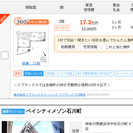
家賃
敷金
間取図
階
管理費
礼金
17.3
2階
1ヶ月
万円
1ヶ月
4
即入居可
15,000円
1分で完結！聞きたい項目を選んでかんたん無
初期費用
空室情報
これと似た物件
画像：21枚
新着
写真いろいろ
360度パノラマ写真
仲介手数料家賃の55%以下
オートロッ
～リブマックスでは全物件の仲介手数料が賃料の55％以下～
株式会社リブマックスリーシング リブマックス川崎店
(044-540-0505)
ベイシティメゾン石川町
賃貸マンション
神奈川県横浜市中区石川町４
目
住所