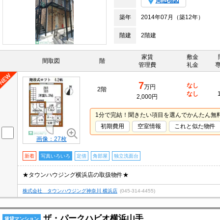
周辺地図
築年
2014年07月（築12年）
階建
2階建
家賃
敷金
間取図
階
管理費
礼金
7
なし
万円
2階
なし
2,000円
1分で完結！聞きたい項目を選んでかんたん無
初期費用
空室情報
これと似た物件
画像：27枚
新着
写真いろいろ
定借
角部屋
独立洗面台
★タウンハウジング横浜店の取扱物件★
株式会社 タウンハウジング神奈川 横浜店
(045-314-4455)
ザ・パークハビオ横浜山手
賃貸マンション