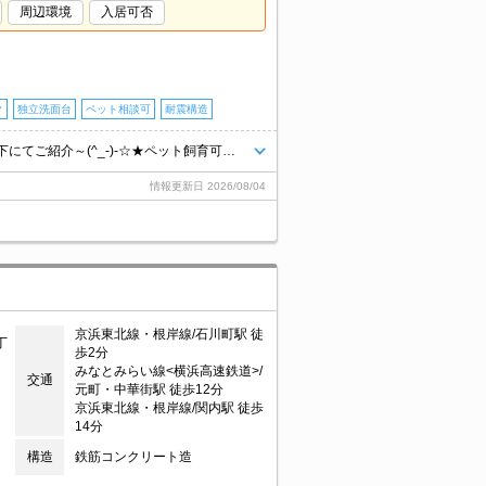
周辺環境
入居可否
ク
独立洗面台
ペット相談可
耐震構造
～リブマックス横浜駅前店では全てのお部屋の仲介手数料が賃料の55％以下にてご紹介～(^_-)-☆★ペット飼育可能 計2匹まで 楽器相談 SOHO相談可★
情報更新日
2026/08/04
京浜東北線・根岸線/石川町駅 徒
丁
歩2分
みなとみらい線<横浜高速鉄道>/
交通
元町・中華街駅 徒歩12分
京浜東北線・根岸線/関内駅 徒歩
14分
構造
鉄筋コンクリート造