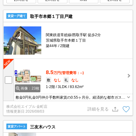
取手市本郷１丁目戸建
賃貸一戸建て
関東鉄道常総線/西取手駅 徒歩2分
茨城県取手市本郷１丁目
築44年
2階建
8.5
万円
(管理費等：--)
敷
なし
礼
なし
1-2階
3LDK
83.62m²
画像：23枚
敷金0円礼金0円仲介手数料家賃の0.55ヶ月分。経済的な都市ガス使
用。駐車場1台分無料。駐車場は普通車まで。ペット応相談。現地
株式会社エイブル 金町店
待ち合わせ、物件ご案内可能。初期費用16.5万以内。家賃1ヶ月分
詳細を見る
情報更新日
2026/08/03
無料。
三友木ハウス
賃貸アパート