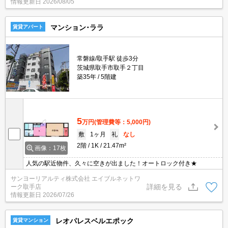
情報更新日
2026/08/05
マンション･ララ
賃貸アパート
常磐線/取手駅 徒歩3分
茨城県取手市取手２丁目
築35年
5階建
5
万円
(管理費等：5,000円)
敷
1ヶ月
礼
なし
2階
1K
21.47m²
画像：17枚
人気の駅近物件、久々に空きが出ました！オートロック付き★
サンヨーリアルティ株式会社 エイブルネットワ
詳細を見る
ーク取手店
情報更新日
2026/07/26
レオパレスベルエポック
賃貸マンション