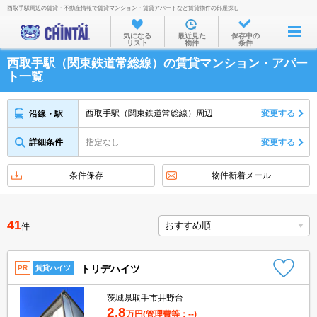
西取手駅周辺の賃貸・不動産情報で賃貸マンション・賃貸アパートなど賃貸物件の部屋探し
お部屋を探す
気になる
最近見た
保存中の
リスト
物件
条件
沿線・駅から
西取手駅（関東鉄道常総線）の賃貸マンション・アパー
住所から
ト一覧
家賃相場から
西取手駅（関東鉄道常総線）周辺
変更する
沿線・駅
通勤通学時間から
詳細条件
指定なし
変更する
物件特集から
不動産会社から
条件保存
物件新着メール
TOP
41
件
トリデハイツ
PR
賃貸ハイツ
茨城県取手市井野台
2.8
万円
(管理費等：--)