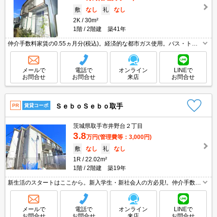
敷
なし
礼
なし
2K
30m²
1階
2階建 築41年
仲介手数料家賃の0.55ヵ月分(税込)。経済的な都市ガス使用。バス・トイ
レ別。全居室に収納スペースあり。室内に洗濯機置場あり。エアコン付
き。バルコニー。
メールで
電話で
オンライン
LINEで
お問合せ
お問合せ
来店
お問合せ
ＳｅｂｏＳｅｂｏ取手
PR
賃貸コーポ
茨城県取手市井野台２丁目
3.8
万円
(管理費等：3,000円)
敷
なし
礼
なし
1R
22.02m²
1階
2階建 築19年
新生活のスタートはここから。新入学生・新社会人の方必見!。仲介手数料
家賃の55%。角部屋。閑静な住宅街。自社管理物件。礼金0・敷金0。引越
指定業者あり。クレジットで家賃支払可。
メールで
電話で
オンライン
LINEで
お問合せ
お問合せ
来店
お問合せ