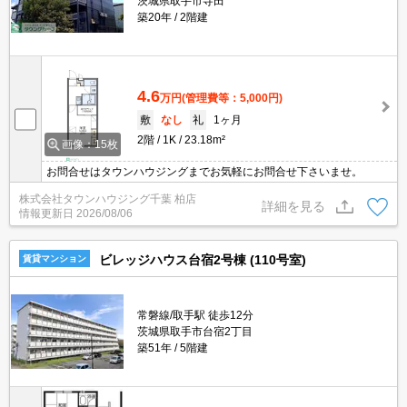
茨城県取手市寺田
築20年
2階建
4.6
万円
(管理費等：5,000円)
敷
なし
礼
1ヶ月
2階
1K
23.18m²
画像：15枚
お問合せはタウンハウジングまでお気軽にお問合せ下さいませ。
株式会社タウンハウジング千葉 柏店
詳細を見る
情報更新日
2026/08/06
ビレッジハウス台宿2号棟 (110号室)
賃貸マンション
常磐線/取手駅 徒歩12分
茨城県取手市台宿2丁目
築51年
5階建