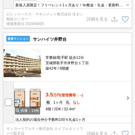
新規入居限定！フリーレント1ヶ月あり！\\n敷金・礼金・更新料・
鍵交換手数料0円！※契約内容や審査の結果、敷金をお預かりする
ビレッジハウス・マネジメント株式会社 住まい
場合がございます。
詳細を見る
相談センター
情報更新日
2026/08/05
サンハイツ井野台
賃貸マンション
常磐線/取手駅 徒歩12分
茨城県取手市井野台１丁目
築42年
6階建
3.5
万円
(管理費等：--)
敷
1ヶ月
礼
なし
4階
2DK
32.4m²
画像：16枚
法人契約の場合仲介手数料100％礼金1ヶ月
サンヨーリアルティ株式会社 エイブルネットワ
詳細を見る
ーク取手店