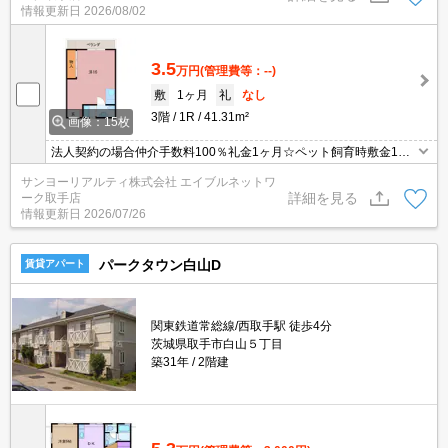
情報更新日
2026/08/02
3.5
万円
(管理費等：--)
敷
1ヶ月
礼
なし
3階
1R
41.31m²
画像：15枚
法人契約の場合仲介手数料100％礼金1ヶ月☆ペット飼育時敷金1ヶ
月有り☆
サンヨーリアルティ株式会社 エイブルネットワ
詳細を見る
ーク取手店
情報更新日
2026/07/26
パークタウン白山D
賃貸アパート
関東鉄道常総線/西取手駅 徒歩4分
茨城県取手市白山５丁目
築31年
2階建