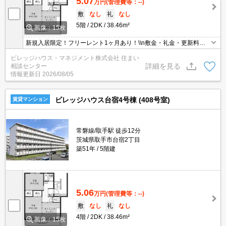
5.07
万円
(管理費等：--)
敷
なし
礼
なし
5階
2DK
38.46m²
画像：15枚
新規入居限定！フリーレント1ヶ月あり！\\n敷金・礼金・更新料・
鍵交換手数料0円！※契約内容や審査の結果、敷金をお預かりする
ビレッジハウス・マネジメント株式会社 住まい
場合がございます。
詳細を見る
相談センター
情報更新日
2026/08/05
ビレッジハウス台宿4号棟 (408号室)
賃貸マンション
常磐線/取手駅 徒歩12分
茨城県取手市台宿2丁目
築51年
5階建
5.06
万円
(管理費等：--)
敷
なし
礼
なし
4階
2DK
38.46m²
画像：15枚