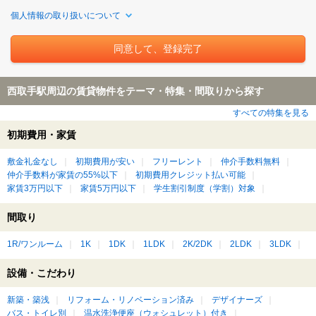
個人情報の取り扱いについて
西取手駅周辺の賃貸物件をテーマ・特集・間取りから探す
すべての特集を見る
初期費用・家賃
敷金礼金なし
初期費用が安い
フリーレント
仲介手数料無料
仲介手数料が家賃の55%以下
初期費用クレジット払い可能
家賃3万円以下
家賃5万円以下
学生割引制度（学割）対象
間取り
1R/ワンルーム
1K
1DK
1LDK
2K/2DK
2LDK
3LDK
設備・こだわり
新築・築浅
リフォーム・リノベーション済み
デザイナーズ
バス・トイレ別
温水洗浄便座（ウォシュレット）付き