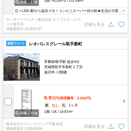
1階
4LDK+S
132.49m²
画像：27枚
広々LDK♪駅から徒歩２分！コンビニスーパー目の前★生活が大変便
利な大きな戸建です！室内の設備も充実、景観よし通風よし、日当
サンヨーリアルティ株式会社 エイブルネットワ
たりよし！綺麗な戸建てになります。
詳細を見る
ーク取手店
情報更新日
2026/07/27
レオパレスグレール取手新町
賃貸アパート
常磐線/取手駅 徒歩4分
茨城県取手市新町１丁目
築20年
2階建
6.9
万円
(管理費等：5,000円)
敷
なし
礼
1ヶ月
1階
1K
19.87m²
画像：18枚
株式会社タウンハウジング千葉 柏店
詳細を見る
情報更新日
2026/08/06