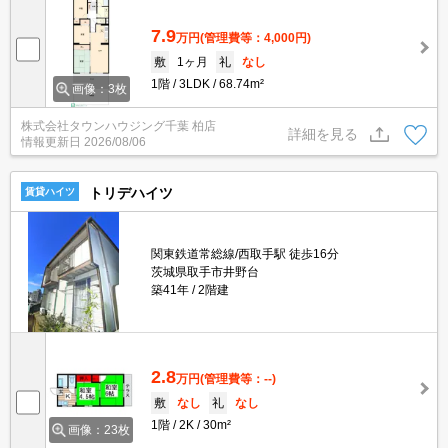
7.9
万円
(管理費等：4,000円)
敷
1ヶ月
礼
なし
1階
3LDK
68.74m²
画像：3枚
株式会社タウンハウジング千葉 柏店
詳細を見る
情報更新日
2026/08/06
トリデハイツ
賃貸ハイツ
関東鉄道常総線/西取手駅 徒歩16分
茨城県取手市井野台
築41年
2階建
2.8
万円
(管理費等：--)
敷
なし
礼
なし
1階
2K
30m²
画像：23枚