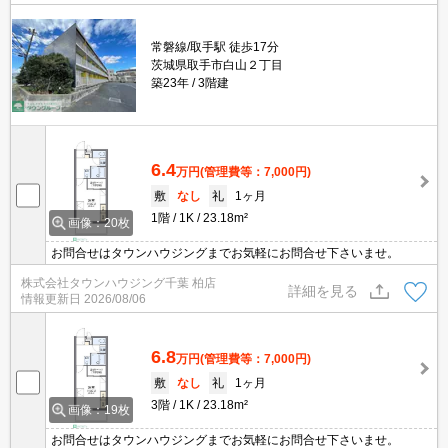
常磐線/取手駅 徒歩17分
茨城県取手市白山２丁目
築23年
3階建
6.4
万円
(管理費等：7,000円)
敷
なし
礼
1ヶ月
1階
1K
23.18m²
画像：20枚
お問合せはタウンハウジングまでお気軽にお問合せ下さいませ。
株式会社タウンハウジング千葉 柏店
詳細を見る
情報更新日
2026/08/06
6.8
万円
(管理費等：7,000円)
敷
なし
礼
1ヶ月
3階
1K
23.18m²
画像：19枚
お問合せはタウンハウジングまでお気軽にお問合せ下さいませ。