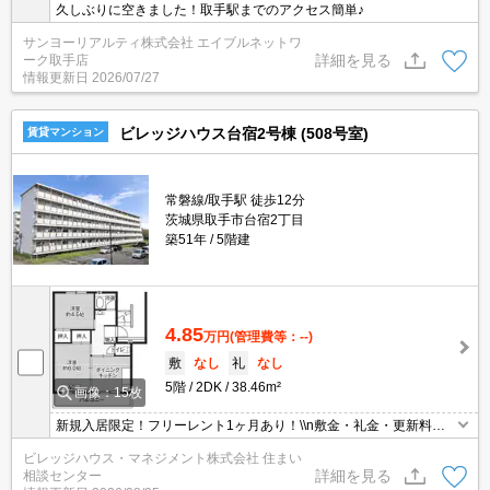
久しぶりに空きました！取手駅までのアクセス簡単♪
サンヨーリアルティ株式会社 エイブルネットワ
詳細を見る
ーク取手店
情報更新日
2026/07/27
ビレッジハウス台宿2号棟 (508号室)
賃貸マンション
常磐線/取手駅 徒歩12分
茨城県取手市台宿2丁目
築51年
5階建
4.85
万円
(管理費等：--)
敷
なし
礼
なし
5階
2DK
38.46m²
画像：15枚
新規入居限定！フリーレント1ヶ月あり！\\n敷金・礼金・更新料・
鍵交換手数料0円！※契約内容や審査の結果、敷金をお預かりする
ビレッジハウス・マネジメント株式会社 住まい
場合がございます。
詳細を見る
相談センター