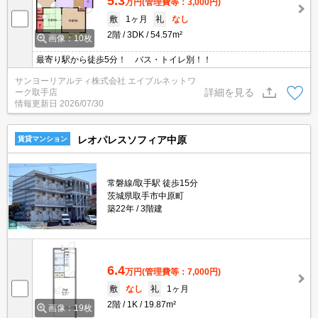
5.3
万円
(管理費等：3,000円)
敷
1ヶ月
礼
なし
2階
3DK
54.57m²
画像：10枚
最寄り駅から徒歩5分！ バス・トイレ別！！
サンヨーリアルティ株式会社 エイブルネットワ
詳細を見る
ーク取手店
情報更新日
2026/07/30
レオパレスソフィア中原
賃貸マンション
常磐線/取手駅 徒歩15分
茨城県取手市中原町
築22年
3階建
6.4
万円
(管理費等：7,000円)
敷
なし
礼
1ヶ月
2階
1K
19.87m²
画像：19枚