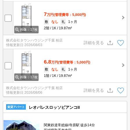
7
万円
(管理費等：5,000円)
敷
なし
礼
1ヶ月
2階
1K
19.87m²
画像：17枚
株式会社タウンハウジング千葉 柏店
詳細を見る
情報更新日
2026/08/03
6.8
万円
(管理費等：5,000円)
敷
なし
礼
1ヶ月
1階
1K
19.87m²
画像：17枚
株式会社タウンハウジング千葉 柏店
詳細を見る
情報更新日
2026/08/06
レオパレスロッソピアンコII
賃貸アパート
関東鉄道常総線/寺原駅 徒歩14分