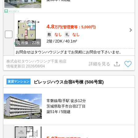
4.8
万円
(管理費等：5,000円)
敷
なし
礼
なし
2階
2DK
40.1m²
画像：22枚
お問合せはタウンハウジングまでお気軽にお問合せ下さいませ。
株式会社タウンハウジング千葉 柏店
詳細を見る
情報更新日
2026/08/04
ビレッジハウス台宿4号棟 (506号室)
賃貸マンション
常磐線/取手駅 徒歩12分
茨城県取手市台宿2丁目
築51年
5階建