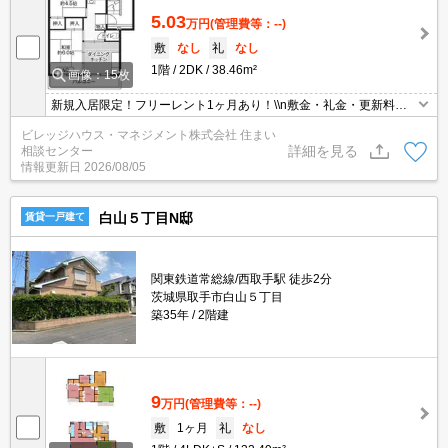
5.03
万円
(管理費等：--)
敷
なし
礼
なし
1階
2DK
38.46m²
画像：15枚
新規入居限定！フリーレント1ヶ月あり！\\n敷金・礼金・更新料・
鍵交換手数料0円！※契約内容や審査の結果、敷金をお預かりする
ビレッジハウス・マネジメント株式会社 住まい
場合がございます。
詳細を見る
相談センター
情報更新日
2026/08/05
白山５丁目N邸
賃貸一戸建て
関東鉄道常総線/西取手駅 徒歩2分
茨城県取手市白山５丁目
築35年
2階建
9
万円
(管理費等：--)
敷
1ヶ月
礼
なし