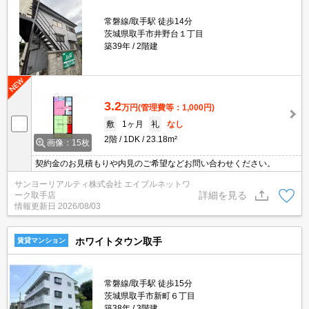
常磐線/取手駅 徒歩14分
茨城県取手市井野台１丁目
築39年
2階建
3.2
万円
(管理費等：1,000円)
敷
1ヶ月
礼
なし
2階
1DK
23.18m²
画像：15枚
契約金のお見積もりや内見のご希望などお問い合わせください。
サンヨーリアルティ株式会社 エイブルネットワ
詳細を見る
ーク取手店
情報更新日
2026/08/03
ホワイトタウン取手
賃貸マンション
常磐線/取手駅 徒歩15分
茨城県取手市新町６丁目
築38年
3階建