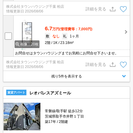
株式会社タウンハウジング千葉 柏店
詳細を見る
情報更新日
2026/08/06
6.7
万円
(管理費等：7,000円)
敷
なし
礼
1ヶ月
2階
1K
23.18m²
画像：20枚
お問合せはタウンハウジングまでお気軽にお問合せ下さいませ。
株式会社タウンハウジング千葉 柏店
詳細を見る
情報更新日
2026/08/06
残り5件を表示する
レオパレスアズミール
賃貸アパート
常磐線/取手駅 徒歩12分
茨城県取手市井野１丁目
築17年
2階建