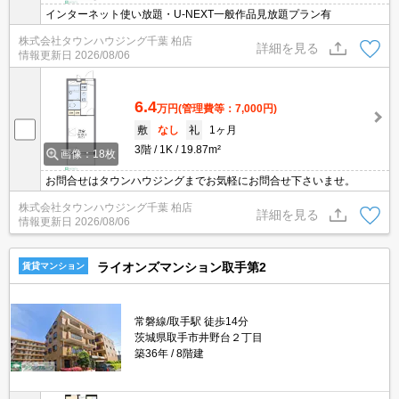
インターネット使い放題・U-NEXT一般作品見放題プラン有
株式会社タウンハウジング千葉 柏店
詳細を見る
情報更新日
2026/08/06
6.4
万円
(管理費等：7,000円)
敷
なし
礼
1ヶ月
3階
1K
19.87m²
画像：18枚
お問合せはタウンハウジングまでお気軽にお問合せ下さいませ。
株式会社タウンハウジング千葉 柏店
詳細を見る
情報更新日
2026/08/06
ライオンズマンション取手第2
賃貸マンション
常磐線/取手駅 徒歩14分
茨城県取手市井野台２丁目
築36年
8階建