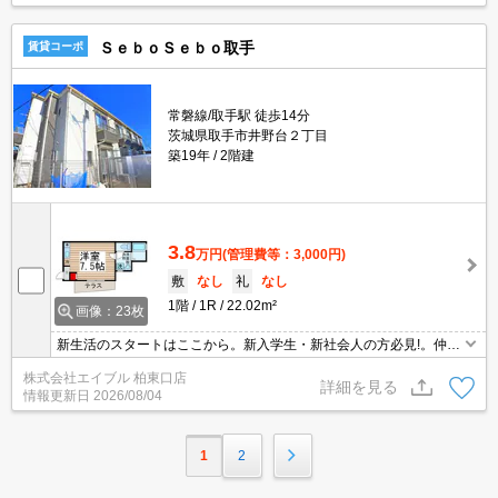
ＳｅｂｏＳｅｂｏ取手
賃貸コーポ
常磐線/取手駅 徒歩14分
茨城県取手市井野台２丁目
築19年
2階建
3.8
万円
(管理費等：3,000円)
敷
なし
礼
なし
1階
1R
22.02m²
画像：23枚
新生活のスタートはここから。新入学生・新社会人の方必見!。仲介
手数料家賃の55%。角部屋。閑静な住宅街。自社管理物件。礼金
株式会社エイブル 柏東口店
0・敷金0。引越指定業者あり。クレジットで家賃支払可。
詳細を見る
情報更新日
2026/08/04
1
2