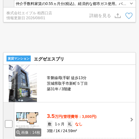
仲介手数料家賃の0.55ヵ月分(税込)。経済的な都市ガス使用。バ
ス・トイレ別。全居室に収納スペースあり。室内に洗濯機置場あ
株式会社エイブル 柏西口店
り。エアコン付き。バルコニー。
詳細を見る
情報更新日
2026/08/01
エグゼエスプリ
賃貸マンション
常磐線/取手駅 徒歩13分
茨城県取手市新町５丁目
築31年
3階建
3.5
万円
(管理費等：3,000円)
敷
1ヶ月
礼
なし
3階
1K
24.59m²
画像：14枚