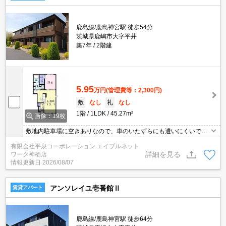
鹿島線/鹿島神宮駅 徒歩54分
茨城県鹿嶋市大字平井
築7年
2階建
5.95
万円
(管理費等：2,300円)
敷
なし
礼
なし
1階
1LDK
45.27m²
画像：19枚
敷地内駐車場に空きありなので、車のいたずらにも遭いにくいです
☆ドアを開けたり直接会話しなくてもモニター越しに来訪者を確認
有限会社平泉コーポレーション エイブルネット
できるモニター付きインターホンで防犯対策が可能です☆収納はウ
詳細を見る
ワーク神栖店
ォークインクロゼット・シューズボックスなど豊富なので、広々と
情報更新日
2026/08/07
空間を利用することも可能です☆賃料が月5.95万円の物件です(^_^)
アンソレイユ壱番館Ⅱ
賃貸アパート
鹿島線/鹿島神宮駅 徒歩64分