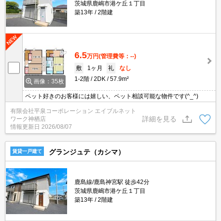
茨城県鹿嶋市港ケ丘１丁目
築13年
2階建
6.5
万円
(管理費等：--)
敷
1ヶ月
礼
なし
1-2階
2DK
57.9m²
画像：35枚
ペット好きのお客様には嬉しい、ペット相談可能な物件です(^_^)
有限会社平泉コーポレーション エイブルネット
詳細を見る
ワーク神栖店
情報更新日
2026/08/07
グランジュテ（カシマ）
賃貸一戸建て
鹿島線/鹿島神宮駅 徒歩42分
茨城県鹿嶋市港ケ丘１丁目
築13年
2階建