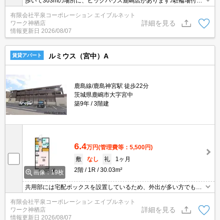
歩いて303mの場所に、ビッグハウス鹿嶋店があります♪駐輪場付き
のアパートです♪収納はクロゼット・シューズボックスなどが備え付
有限会社平泉コーポレーション エイブルネット
けられているので、衣類や日用品の収納に重宝します♪強度の高い軽
詳細を見る
ワーク神栖店
量鉄骨造、安心して新生活を送る事ができます(#^^#)
情報更新日
2026/08/07
ルミウス（宮中）A
賃貸アパート
鹿島線/鹿島神宮駅 徒歩22分
茨城県鹿嶋市大字宮中
築9年
3階建
6.4
万円
(管理費等：5,500円)
敷
なし
礼
1ヶ月
2階
1R
30.03m²
画像：19枚
共用部には宅配ボックスを設置しているため、外出が多い方でも荷
物を受け取ることができます♪室内設備は浴室乾燥機・洗面所独立な
有限会社平泉コーポレーション エイブルネット
ど大変充実♪セキュリティ面は、TVインターホン・オートロックな
詳細を見る
ワーク神栖店
どを備え付けているので安心して暮らせます♪安心して暮らすことの
情報更新日
2026/08/07
できる軽量鉄骨の物件はいかがでしょうか(^_^)