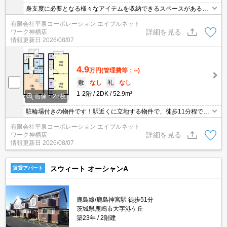
身支度に必要となる様々なアイテムを収納できるスペースがある洗
面化粧台を備えております！収納はシューズボックス・クロゼット
有限会社平泉コーポレーション エイブルネット
など豊富なので、広々と空間を利用することも可能です！駐輪場付
詳細を見る
ワーク神栖店
きのアパートです！敷地内ごみ置き場がある物件です！お料理も楽
情報更新日
2026/08/07
しくできるダイニングキッチン付き物件になります(*^_^*)
4.9
万円
(管理費等：--)
敷
なし
礼
なし
1-2階
2DK
52.9m²
画像：28枚
駐輪場付きの物件です！駅近くに立地する物件で、徒歩11分程でア
クセスできます！フリーレントなので、お安く住み始められます！
有限会社平泉コーポレーション エイブルネット
独立した機能性の高い洗面所が魅力の物件です！収納はクロゼッ
詳細を見る
ワーク神栖店
ト・シューズボックスなど豊富なので、衣類や履き物の整理がしや
情報更新日
2026/08/07
すく便利です！こだわりポイント満載のフォレストヒル(^^)
スウィート オーシャンA
賃貸アパート
鹿島線/鹿島神宮駅 徒歩51分
茨城県鹿嶋市大字港ケ丘
築23年
2階建