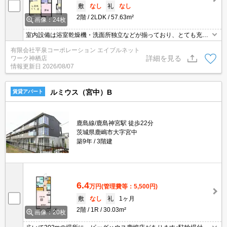
敷
なし
礼
なし
2階
2LDK
57.63m²
画像：24枚
室内設備は浴室乾燥機・洗面所独立などが揃っており、とても充実
しています♪収納はシューズボックス・ウォークインクロゼットなど
有限会社平泉コーポレーション エイブルネット
豊富なので、広々と空間を利用することも可能です♪来訪者の顔が見
詳細を見る
ワーク神栖店
えるTVインターホン付き♪バルコニー付きの物件で、用途に合わせ
情報更新日
2026/08/07
て利用できおすすめです♪駐輪場付きのアパートです(#^^#)
ルミウス（宮中）B
賃貸アパート
鹿島線/鹿島神宮駅 徒歩22分
茨城県鹿嶋市大字宮中
築9年
3階建
6.4
万円
(管理費等：5,500円)
敷
なし
礼
1ヶ月
2階
1R
30.03m²
画像：20枚