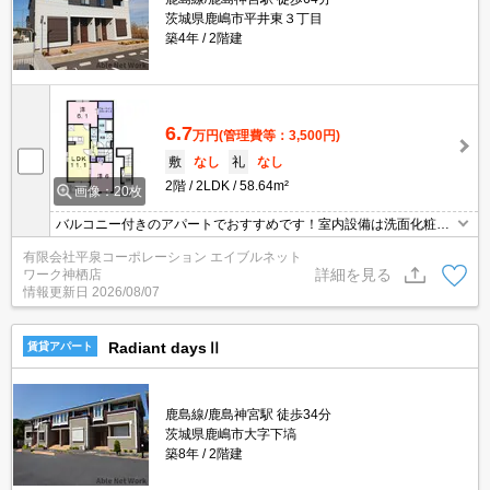
茨城県鹿嶋市平井東３丁目
築4年
2階建
6.7
万円
(管理費等：3,500円)
敷
なし
礼
なし
2階
2LDK
58.64m²
画像：20枚
バルコニー付きのアパートでおすすめです！室内設備は洗面化粧
台・浴室乾燥機など大変充実！収納はシューズボックス・クロゼッ
有限会社平泉コーポレーション エイブルネット
トなど豊富なので、衣類や履き物の整理がしやすく便利です！玄関
詳細を見る
ワーク神栖店
先まで覗き穴を覗きに行かなくてもインターホン越しに誰が来たの
情報更新日
2026/08/07
かを確認できます！賃料が月6.7万円の物件です(*´ω`*)
Radiant daysⅡ
賃貸アパート
鹿島線/鹿島神宮駅 徒歩34分
茨城県鹿嶋市大字下塙
築8年
2階建