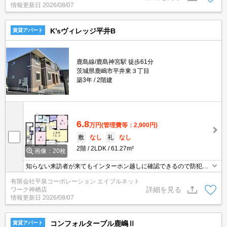
情報更新日
2026/08/07
など充実した設備を備え付けています◎こちらの物件は現在空家で
す(*^^*)
K’sヴィレッジ平井B
賃貸アパート
鹿島線/鹿島神宮駅 徒歩61分
茨城県鹿嶋市平井東３丁目
築3年
2階建
6.8
万円
(管理費等：2,900円)
敷
なし
礼
なし
2階
2LDK
61.27m²
画像：20枚
知らない来訪者が来てもインターホン越しに確認できるので防犯対
策につながります♪収納はウォークインクロゼット・シューズボック
有限会社平泉コーポレーション エイブルネット
スなど豊富なので、広々と空間を利用することも可能です♪ペット相
詳細を見る
ワーク神栖店
談可の物件なので、これからペットを飼おうか迷っている方にもお
情報更新日
2026/08/07
すすめです♪こちらのアパートの家賃は6.8万です(^o^)
コンフォルターブル鹿嶋Ⅱ
賃貸アパート