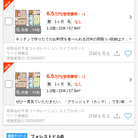
6.5
万円
(管理費等：--)
敷
1ヶ月
礼
なし
1-2階
2DK
57.9m²
画像：34枚
キッチンで作りたてのお料理を食べられる2DKの間取り♪収納はクロ
ゼット・シューズボックスなどが備え付けられているので、衣類や
有限会社平泉コーポレーション エイブルネット
日用品の収納に重宝します♪独立洗面台なので床が水で濡れたり鏡が
詳細を見る
ワーク神栖店
曇ったりしにくく、清潔な状態を保ちやすくなっております♪こちら
情報更新日
2026/08/07
はペット相談可の物件なので、事前にご相談いただけます(#^^#)
6.5
万円
(管理費等：--)
敷
1ヶ月
礼
なし
1-2階
2DK
57.9m²
画像：34枚
ぜひ一度見ていただきたい、「グランジュテ（カシマ）」です♪家賃
6.5万円でおすすめの物件です♪来客時にはTVインターホンで訪問者
有限会社平泉コーポレーション エイブルネット
の顔を確認することがきるので安心感があります♪生活費は半分、楽
詳細を見る
ワーク神栖店
しさは二倍の二人入居可能物件♪ペットと離れたくない方にもご紹介
情報更新日
2026/08/07
したい、ペット相談可の物件です(#^^#)
フォレストヒルB
賃貸アパート