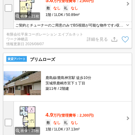
5.6
万円
(管理費等：2,900円)
敷
なし
礼
なし
1階
1LDK
50.89m²
画像：21枚
ご契約とチューナーのご用意のみでBS視聴が可能な物件です♪収納
はウォークインクロゼット・シューズボックスなどが備え付けられ
有限会社平泉コーポレーション エイブルネット
ているので、衣類や日用品の収納に重宝します♪室内設備は洗面所独
詳細を見る
ワーク神栖店
立・浴室乾燥機など充実した設備を備え付けています♪このアパート
情報更新日
2026/08/07
ではご相談次第でペットの飼育OKです♪賃料が月5.6万円の物件です
(^^)
プリムローズ
賃貸アパート
鹿島線/鹿島神宮駅 徒歩10分
茨城県鹿嶋市宮下１丁目
築11年
2階建
4.9
万円
(管理費等：2,300円)
敷
なし
礼
なし
1階
1LDK
37.13m²
画像：23枚