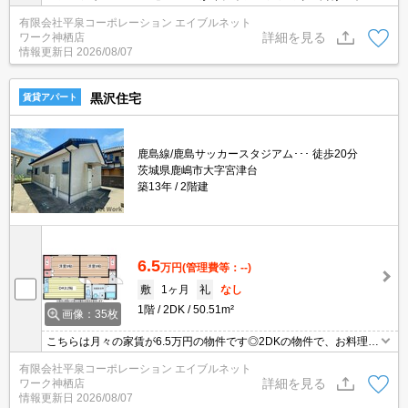
ント、鹿嶋市立高松小学校が徒歩9分のところにあります！自宅で
有限会社平泉コーポレーション エイブルネット
パソコンを使う方には、初めからインターネットの設置されたお部
詳細を見る
ワーク神栖店
屋が便利です！ペットの飼育が可能かどうかを事前にご相談いただ
情報更新日
2026/08/07
けます(*´ω`*)
黒沢住宅
賃貸アパート
鹿島線/鹿島サッカースタジアム･･･ 徒歩20分
茨城県鹿嶋市大字宮津台
築13年
2階建
6.5
万円
(管理費等：--)
敷
1ヶ月
礼
なし
1階
2DK
50.51m²
画像：35枚
こちらは月々の家賃が6.5万円の物件です◎2DKの物件で、お料理が
好きな方にオススメの物件です◎収納はクロゼット・シューズボッ
有限会社平泉コーポレーション エイブルネット
クスなどが備え付けられているので、衣類や日用品の収納に重宝し
詳細を見る
ワーク神栖店
ます◎身支度にもお使いいただける、独立洗面所がある物件です◎
情報更新日
2026/08/07
ネットの回線工事が済んでいるのですぐにパソコンが使えます(^_^)