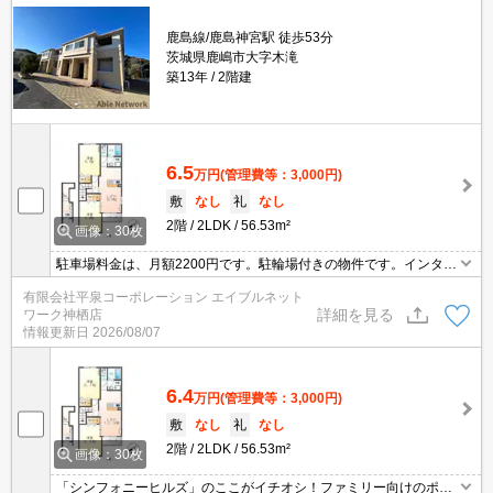
鹿島線/鹿島神宮駅 徒歩53分
茨城県鹿嶋市大字木滝
築13年
2階建
6.5
万円
(管理費等：3,000円)
敷
なし
礼
なし
2階
2LDK
56.53m²
画像：30枚
駐車場料金は、月額2200円です。駐輪場付きの物件です。インター
ネット使用料が無料の物件です。来訪者の確認ができる、安心のTV
有限会社平泉コーポレーション エイブルネット
インターホン付きです。生乾きの洗濯物を乾かしたい時にも役立
詳細を見る
ワーク神栖店
つ、お風呂場でサッと乾燥できる浴室乾燥機があります。普段から
情報更新日
2026/08/07
パソコンを使う方にオススメ物件、ネット回線導入済み。
6.4
万円
(管理費等：3,000円)
敷
なし
礼
なし
2階
2LDK
56.53m²
画像：30枚
「シンフォニーヒルズ」のここがイチオシ！ファミリー向けのポイ