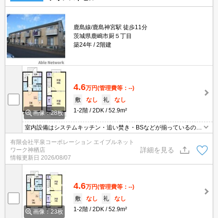
鹿島線/鹿島神宮駅 徒歩11分
茨城県鹿嶋市厨５丁目
築24年
2階建
4.6
万円
(管理費等：--)
敷
なし
礼
なし
1-2階
2DK
52.9m²
画像：28枚
室内設備はシステムキッチン・追い焚き・BSなどが揃っているの
で、快適に過ごしやすいお部屋になります♪駅から徒歩11分のとこ
有限会社平泉コーポレーション エイブルネット
ろにあるアパートはいかがでしょうか♪簡単に温度管理できるエアコ
詳細を見る
ワーク神栖店
ン付きのアパート♪駐車スペースも十分♪複数台の割り当てが可能♪新
情報更新日
2026/08/07
しい生活にオススメなのが、こちらのアパートです(^o^)
4.6
万円
(管理費等：--)
敷
なし
礼
なし
1-2階
2DK
52.9m²
画像：23枚