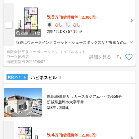
5.9
万円
(管理費等：2,300円)
敷
なし
礼
なし
2階
2LDK
57.19m²
画像：21枚
収納はウォークインクロゼット・シューズボックスなど豊富なの
で、広々と空間を利用することも可能です！来客時にはTVインター
有限会社平泉コーポレーション エイブルネット
ホンを使用して訪問者の顔を確認することができるので防犯対策に
詳細を見る
ワーク神栖店
つながります！室内設備は洗面化粧台・浴室乾燥機など豊富に揃っ
情報更新日
2026/08/07
ており、過ごしやすいお部屋になっております！駐輪場付きの物件
です(*^^*)
ハピネスヒルⅢ
賃貸アパート
鹿島線/鹿島サッカースタジアム･･･ 徒歩58分
茨城県鹿嶋市大字平井
築8年
2階建
5.4
万円
(管理費等：2,300円)