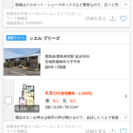
収納はクロゼット・シューズボックスなど豊富なので、広々と空間
を利用することも可能です♪ドアを開けたり直接会話しなくてもモニ
有限会社平泉コーポレーション エイブルネット
ター越しに来訪者を確認できるモニター付きインターホンを設置♪鍵
詳細を見る
ワーク神栖店
がかけられる宅配ボックスは、外に置く置き配よりも安全に荷物の
情報更新日
2026/08/07
受け取りを行うことができます♪バルコニーをご活用いただけます(*
´ω`*)
シエル ブリーズ
賃貸アパート
鹿島線/鹿島神宮駅 徒歩56分
茨城県鹿嶋市大字平井
築8年
2階建
4.9
万円
(管理費等：2,300円)
敷
なし
礼
なし
1階
1LDK
50.21m²
画像：19枚
通話ボタンを押せば相手の声が聞けるので、会話したうえで直接会
うかを決められるインターホンが備わっております◎収納はシュー
有限会社平泉コーポレーション エイブルネット
ズボックス・ウォークインクロゼットなど豊富なので、衣類や履き
詳細を見る
ワーク神栖店
物の整理がしやすく便利です◎室内設備は浴室乾燥機・洗面所独立