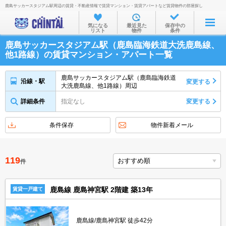
鹿島サッカースタジアム駅周辺の賃貸・不動産情報で賃貸マンション・賃貸アパートなど賃貸物件の部屋探し
お部屋を探す
気になる
最近見た
保存中の
リスト
物件
条件
沿線・駅から
鹿島サッカースタジアム駅（鹿島臨海鉄道大洗鹿島線、
住所から
他1路線）の賃貸マンション・アパート一覧
家賃相場から
鹿島サッカースタジアム駅（鹿島臨海鉄道
沿線・駅
変更する
大洗鹿島線、他1路線）周辺
通勤通学時間から
詳細条件
指定なし
変更する
物件特集から
不動産会社から
条件保存
物件新着メール
TOP
119
件
鹿島線 鹿島神宮駅 2階建 築13年
賃貸一戸建て
鹿島線/鹿島神宮駅 徒歩42分