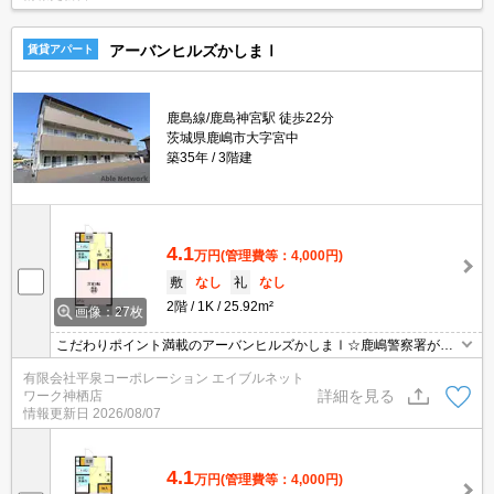
アーバンヒルズかしまⅠ
賃貸アパート
鹿島線/鹿島神宮駅 徒歩22分
茨城県鹿嶋市大字宮中
築35年
3階建
4.1
万円
(管理費等：4,000円)
敷
なし
礼
なし
2階
1K
25.92m²
画像：27枚
こだわりポイント満載のアーバンヒルズかしまⅠ☆鹿嶋警察署が近
く(徒歩5分)にあって安心です☆来客時にはTVインターホンで訪問者
有限会社平泉コーポレーション エイブルネット
の顔を確認することがきるので安心感があります☆月々の賃料が5
詳細を見る
ワーク神栖店
万円以下の物件です☆駐輪場付き物件です(*´ω`*)
情報更新日
2026/08/07
4.1
万円
(管理費等：4,000円)