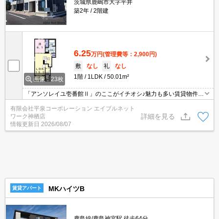
茨城県鹿嶋市大字平井
築2年
2階建
6.25
万円
(管理費等：2,900円)
敷
なし
礼
なし
1階
1LDK
50.01m²
画像：23枚
「アンソレイユ壱番館Ⅱ」のここがイチオシ♪魅力も多い賃貸物件は
いかがでしょうか♪室内設備は浴室乾燥機・洗面所独立など豊富に揃
有限会社平泉コーポレーション エイブルネット
っており、過ごしやすいお部屋になっております♪モニター越しに来
詳細を見る
ワーク神栖店
訪者を確認して、インターホンを通じて室内から会話することがで
情報更新日
2026/08/07
きます♪賃料を10万円以下に抑えたい方におすすめです(*´ω`*)
MKハイツB
賃貸アパート
鹿島線/鹿島神宮駅 徒歩64分