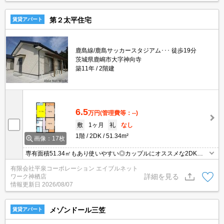
第２太平住宅
賃貸アパート
鹿島線/鹿島サッカースタジアム･･･ 徒歩19分
茨城県鹿嶋市大字神向寺
築11年
2階建
6.5
万円
(管理費等：--)
敷
1ヶ月
礼
なし
1階
2DK
51.34m²
画像：17枚
専有面積51.34㎡もあり使いやすい◎カップルにオススメな2DKの
物件で、とても快適な暮らし◎収納はクロゼット・シューズボック
有限会社平泉コーポレーション エイブルネット
スなど豊富なので、広々と空間を利用することも可能です◎毎日の
詳細を見る
ワーク神栖店
身支度を一箇所でできる洗面化粧台は、利便性が高いです◎新たな
情報更新日
2026/08/07
回線工事が必要ない、経済的なネット回線工事済み物件です(*^_^*)
メゾンドール三笠
賃貸アパート