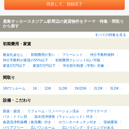
鹿島サッカースタジアム駅周辺の賃貸物件をテーマ・特集・間取り
から探す
すべての特集を見る
初期費用・家賃
敷金礼金なし
初期費用が安い
フリーレント
仲介手数料無料
仲介手数料が家賃の55%以下
初期費用クレジット払い可能
家賃3万円以下
家賃5万円以下
学生割引制度（学割）対象
間取り
1R/ワンルーム
1K
1DK
1LDK
2K/2DK
2LDK
3LDK
設備・こだわり
新築・築浅
リフォーム・リノベーション済み
デザイナーズ
バス・トイレ別
温水洗浄便座（ウォシュレット）付き
食器洗浄乾燥機（食洗機）付き
カウンターキッチン付き
収納重視
バリアフリー
広いワンルーム
広いリビング・ダイニングがある