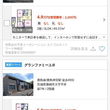
4.9
万円
(管理費等：2,200円)
敷
なし
礼
なし
2階
3LDK
65.57m²
画像：19枚
モニターで来訪者を確認して、インターホンで対面せずに会話する
ことができます！お手入れしやすくなっているので綺麗な状態を保
有限会社平泉コーポレーション エイブルネット
ちやすい洗面化粧台が付いています！収納はシューズボックス・ク
詳細を見る
ワーク神栖店
ロゼットなど豊富なので、衣類や履き物の整理がしやすく便利で
情報更新日
2026/08/07
す！空き家の物件です！駐輪場付きの物件です(^^)
グランファミーユⅢ
賃貸アパート
鹿島線/鹿島神宮駅 徒歩49分
茨城県鹿嶋市大字平井
築7年
2階建