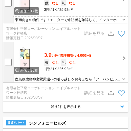
敷
なし
礼
なし
3階
1K
25.92m²
画像：17枚
東南向きの物件です！モニターで来訪者を確認して、インターホン
を通じて室内から会話することができます！室内設備はネット使用
有限会社平泉コーポレーション エイブルネット
料不要・エアコン・照明付きなどが揃っているので、快適に過ごし
詳細を見る
ワーク神栖店
やすいお部屋になります！新生活を失敗せず、スタートさせたいな
情報更新日
2026/08/07
らこちらの「アーバンヒルズかしまⅠ」はいかがでしょうか(*^^*)
3.9
万円
(管理費等：4,000円)
敷
なし
礼
なし
1階
1K
25.92m²
画像：25枚
鹿島線鹿島神宮駅周辺への引っ越しをお考えなら「アーバンヒルズ
かしまⅠ」♪家から408mのところには鹿島神宮前病院があります♪
有限会社平泉コーポレーション エイブルネット
構造上、広々とした住空間が確保できる鉄骨造物件(*´ω`*)
詳細を見る
ワーク神栖店
情報更新日
2026/08/07
残り2件を表示する
シンフォニーヒルズ
賃貸アパート