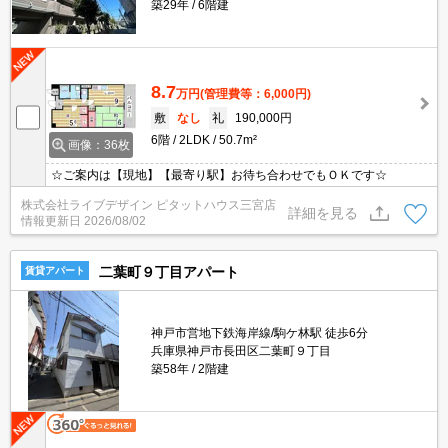
築29年
6階建
8.7
万円
(管理費等：6,000円)
敷
なし
礼
190,000円
6階
2LDK
50.7m²
画像：36枚
☆ご案内は【現地】【最寄り駅】お待ち合わせでもＯＫです☆
株式会社ライブデザイン ピタットハウス三宮店
詳細を見る
情報更新日
2026/08/02
二葉町９丁目アパート
賃貸アパート
神戸市営地下鉄海岸線/駒ケ林駅 徒歩6分
兵庫県神戸市長田区二葉町９丁目
築58年
2階建