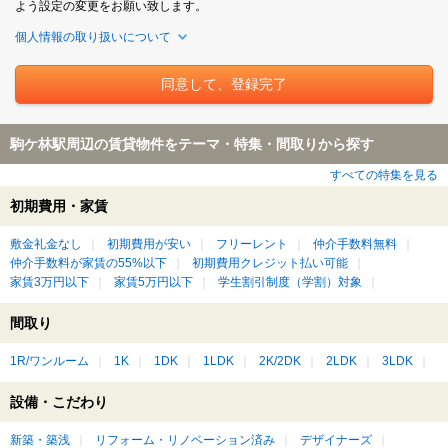
よう設定の変更をお願い致します。
個人情報の取り扱いについて
駒ケ林駅周辺の賃貸物件をテーマ・特集・間取りから探す
すべての特集を見る
初期費用・家賃
敷金礼金なし
初期費用が安い
フリーレント
仲介手数料無料
仲介手数料が家賃の55%以下
初期費用クレジット払い可能
家賃3万円以下
家賃5万円以下
学生割引制度（学割）対象
間取り
1R/ワンルーム
1K
1DK
1LDK
2K/2DK
2LDK
3LDK
設備・こだわり
新築・築浅
リフォーム・リノベーション済み
デザイナーズ