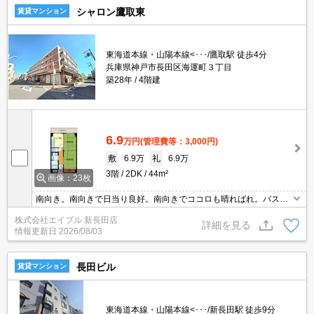
シャロン鷹取東
賃貸マンション
東海道本線・山陽本線<･･･/鷹取駅 徒歩4分
兵庫県神戸市長田区海運町３丁目
築28年
4階建
6.9
万円
(管理費等：3,000円)
敷
6.9万
礼
6.9万
3階
2DK
44m²
画像：23枚
南向き。南向きで日当り良好。南向きでココロも晴ればれ。バス・
トイレ別。ペット応相談。都市ガス使用。フローリング。室内に洗
株式会社エイブル 新長田店
濯機置き場あります。ぜひお問い合わせください!。退去時清掃費4
詳細を見る
情報更新日
2026/08/03
4,000円。
長田ビル
賃貸マンション
東海道本線・山陽本線<･･･/新長田駅 徒歩9分