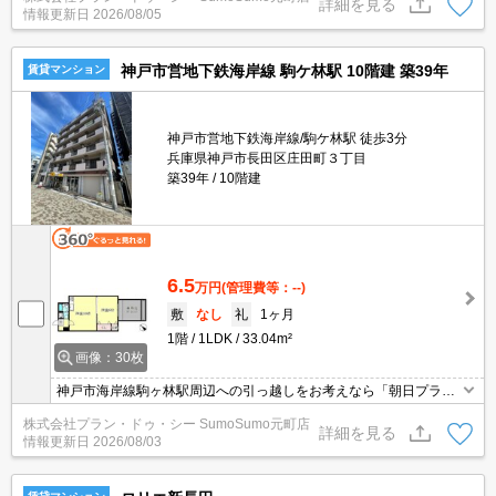
詳細を見る
情報更新日
2026/08/05
アパートです。
神戸市営地下鉄海岸線 駒ケ林駅 10階建 築39年
賃貸マンション
神戸市営地下鉄海岸線/駒ケ林駅 徒歩3分
兵庫県神戸市長田区庄田町３丁目
築39年
10階建
6.5
万円
(管理費等：--)
敷
なし
礼
1ヶ月
1階
1LDK
33.04m²
画像：30枚
神戸市海岸線駒ヶ林駅周辺への引っ越しをお考えなら「朝日プラザ
長田南」。セブンイレブン 神戸二葉町店まで徒歩1分と近場にコン
株式会社プラン・ドゥ・シー SumoSumo元町店
ビニがあるのもポイント。収納はシューズボックス・クロゼットな
詳細を見る
情報更新日
2026/08/03
ど豊富なので、広々と空間を利用することも可能です。