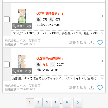
6
万円
(管理費等：--)
敷
6万
礼
6万
1-1階
2DK
40m²
画像：17枚
コンビニへ170m。スーパーへ130m。弁当屋へ270m。銀行へ730
m。郵便局へ140m。
株式会社エイブル 新長田店
詳細を見る
情報更新日
2026/08/03
6.2
万円
(管理費等：--)
敷
なし
礼
6.2万
2階
2DK
38m²
画像：23枚
角部屋。すべて洋室でとってもキレイ。バス・トイレ別。室内に洗
濯機置場あり。ガスコンロ設置可。都市ガス使用。フローリング。
株式会社エイブル 新長田店
角部屋で出窓付き。室内に洗濯機置き場あります。ぜひお問い合わ
詳細を見る
情報更新日
2026/08/03
せください!。
1
2
3
4
6
…