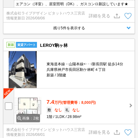
エアコン（洋室）、居室照明（DK）、ガスコンロ新設しています★
株式会社ライブデザイン ピタットハウス三宮店
詳細を見る
情報更新日
2026/08/06
残り5件を表示する
LEROY駒ヶ林
新築
賃貸アパート
東海道本線・山陽本線<･･･/新長田駅 徒歩14分
兵庫県神戸市長田区駒ケ林町４丁目
新築
3階建
7.4
万円
(管理費等：8,000円)
敷
なし
礼
なし
1階
1LDK
28.98m²
画像：2枚
株式会社ライブデザイン ピタットハウス三宮店
詳細を見る
情報更新日
2026/08/01