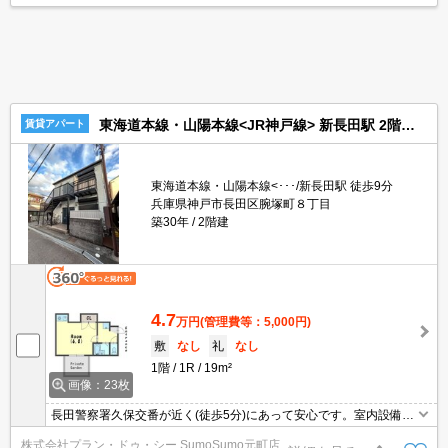
ます。パソコン作業が多い方にはもってこいの物件物件、光回線導
入済み。
東海道本線・山陽本線<JR神戸線> 新長田駅 2階建 築30年
賃貸アパート
東海道本線・山陽本線<･･･/新長田駅 徒歩9分
兵庫県神戸市長田区腕塚町８丁目
築30年
2階建
4.7
万円
(管理費等：5,000円)
敷
なし
礼
なし
1階
1R
19m²
画像：23枚
長田警察署久保交番が近く(徒歩5分)にあって安心です。室内設備は
CATV・エアコンなど豊富に揃っており、過ごしやすいお部屋にな
株式会社プラン・ドゥ・シー SumoSumo元町店
っております。TVインターフォン付きの、セキュリティに配慮した