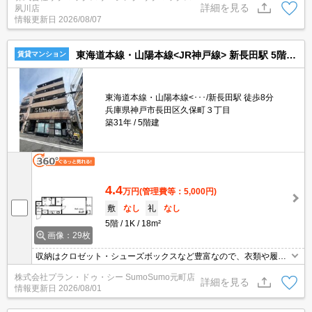
詳細を見る
夙川店
問題ありません♪弊社ではネットに掲載されている物件も全てご紹介
情報更新日
2026/08/07
可能になりますので気になる物件は全て申し付けください★
東海道本線・山陽本線<JR神戸線> 新長田駅 5階建 築31年
賃貸マンション
東海道本線・山陽本線<･･･/新長田駅 徒歩8分
兵庫県神戸市長田区久保町３丁目
築31年
5階建
4.4
万円
(管理費等：5,000円)
敷
なし
礼
なし
5階
1K
18m²
画像：29枚
収納はクロゼット・シューズボックスなど豊富なので、衣類や履き
物の整理がしやすく便利です。来訪者を確認してから施錠を解除で
株式会社プラン・ドゥ・シー SumoSumo元町店
きるため防犯対策として優れているオートロック機能があります。
詳細を見る
情報更新日
2026/08/01
室内設備はエアコン・CS・ネット使用料不要など豊富に揃ってお
り、過ごしやすいお部屋になっております。この物件はバルコニー
付きです。