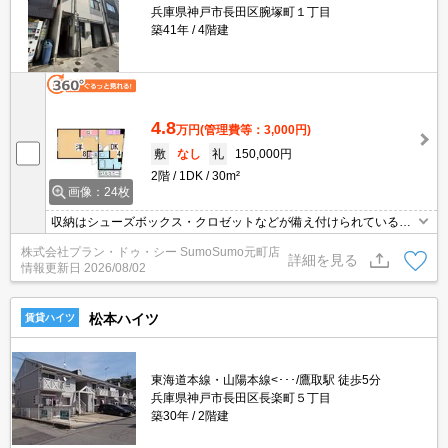
兵庫県神戸市長田区腕塚町１丁目
築41年
4階建
4.8
万円
(管理費等：3,000円)
敷
なし
礼
150,000円
2階
1DK
30m²
画像：24枚
収納はシューズボックス・クロゼットなどが備え付けられているの
で、衣類や日用品の収納に重宝します。収納も魅力、こだわり派の
株式会社プラン・ドゥ・シー SumoSumo元町店
あなたに独立した洗面所の物件はいかがでしょうか。来客時にはTV
詳細を見る
情報更新日
2026/08/02
インターホンで訪問者の顔を確認することがきるので安心感があり
ます。新居入居のご相談はお早目にしていただくと嬉しいです。
松本ハイツ
賃貸ハイツ
東海道本線・山陽本線<･･･/鷹取駅 徒歩5分
兵庫県神戸市長田区長楽町５丁目
築30年
2階建