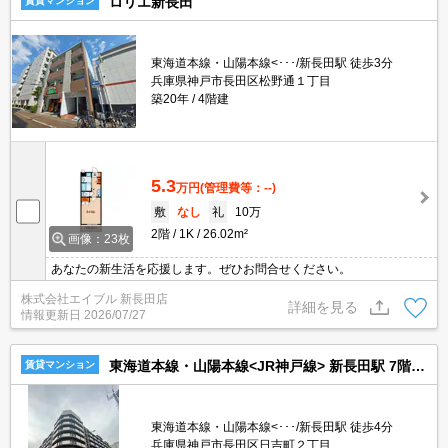
ロリエ新長田
賃貸マンション
東海道本線・山陽本線<･･･/新長田駅 徒歩3分
兵庫県神戸市長田区松野通１丁目
築20年
4階建
5.3
万円
(管理費等：--)
敷
なし
礼
10万
2階
1K
26.02m²
画像：23枚
あなたの新生活を応援します。ぜひお問合せください。
株式会社エイブル 新長田店
詳細を見る
情報更新日
2026/07/27
東海道本線・山陽本線<JR神戸線> 新長田駅 7階建 築26年
賃貸マンション
東海道本線・山陽本線<･･･/新長田駅 徒歩4分
兵庫県神戸市長田区日吉町２丁目