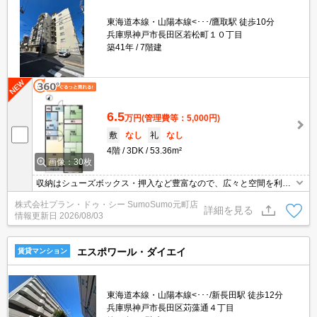
東海道本線・山陽本線<･･･/鷹取駅 徒歩10分
兵庫県神戸市長田区若松町１０丁目
築41年
7階建
6.5
万円
(管理費等：5,000円)
敷
なし
礼
なし
4階
3DK
53.36m²
画像：30枚
収納はシューズボックス・押入など豊富なので、広々と空間を利用
することも可能です。洗面化粧台が付いているので、歯ブラシやド
株式会社プラン・ドゥ・シー SumoSumo元町店
ライヤーなどをまとめてスッキリ収納できます。通話ボタンを押せ
詳細を見る
情報更新日
2026/08/03
ば相手の声が聞けるので、会話したうえで直接会うかを決められる
インターホンがあります。暑い日でも寒い日でも、エアコンのある
物件なら安心です。
エスポワール・ダイエイ
賃貸マンション
東海道本線・山陽本線<･･･/新長田駅 徒歩12分
兵庫県神戸市長田区苅藻通４丁目