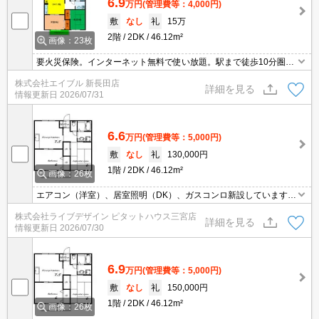
6.9
万円
(管理費等：4,000円)
敷
なし
礼
15万
2階
2DK
46.12m²
画像：23枚
要火災保険。インターネット無料で使い放題。駅まで徒歩10分圏
内!。生活便利な立地です。住環境も静かで安心ですよ。
株式会社エイブル 新長田店
詳細を見る
情報更新日
2026/07/31
6.6
万円
(管理費等：5,000円)
敷
なし
礼
130,000円
1階
2DK
46.12m²
画像：26枚
エアコン（洋室）、居室照明（DK）、ガスコンロ新設しています★
追い焚き給湯器付き
株式会社ライブデザイン ピタットハウス三宮店
詳細を見る
情報更新日
2026/07/30
6.9
万円
(管理費等：5,000円)
敷
なし
礼
150,000円
1階
2DK
46.12m²
画像：26枚