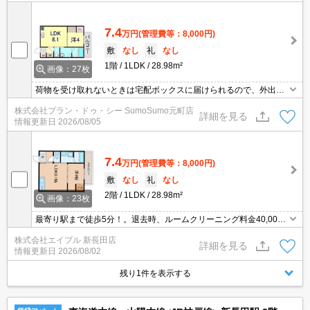
7.4
万円
(管理費等：8,000円)
敷
なし
礼
なし
1階
1LDK
28.98m²
画像：27枚
荷物を受け取れないときは宅配ボックスに届けられるので、外出や
入浴など私生活中に配達時間を気にする必要はありません。セキュ
株式会社プラン・ドゥ・シー SumoSumo元町店
リティ面は、TVインターホン・オートロックなどを備え付けている
詳細を見る
情報更新日
2026/08/05
ので安心して暮らせます。室内設備は洗面化粧台・浴室乾燥機など
充実した設備を備え付けています。こちらのお部屋で新しい生活を
始めてみませんか。
7.4
万円
(管理費等：8,000円)
敷
なし
礼
なし
2階
1LDK
28.98m²
画像：23枚
最寄り駅まで徒歩5分！。退去時、ルームクリーニング料金40,000
円。ペットが飼える新築物件です。即入居可能物件。24時間安心サ
株式会社エイブル 新長田店
ポート付で安心ですね。バス・トイレ別。ぜひお問い合わせくださ
詳細を見る
情報更新日
2026/08/02
い!。
残り1件を表示する