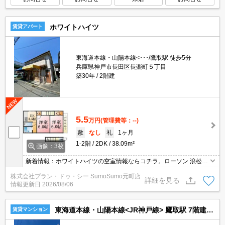
ホワイトハイツ
賃貸アパート
東海道本線・山陽本線<･･･/鷹取駅 徒歩5分
兵庫県神戸市長田区長楽町５丁目
築30年
2階建
5.5
万円
(管理費等：--)
敷
なし
礼
1ヶ月
1-2階
2DK
38.09m²
画像：3枚
新着情報：ホワイトハイツの空室情報ならコチラ。ローソン 浪松町
店まで徒歩1分と近場にコンビニがあるのもポイント。知らない来
株式会社プラン・ドゥ・シー SumoSumo元町店
訪者が来てもTVインターホン越しに確認できるので防犯対策として
詳細を見る
情報更新日
2026/08/06
優れております。こちらの物件はアパートです。
東海道本線・山陽本線<JR神戸線> 鷹取駅 7階建 築41年
賃貸マンション