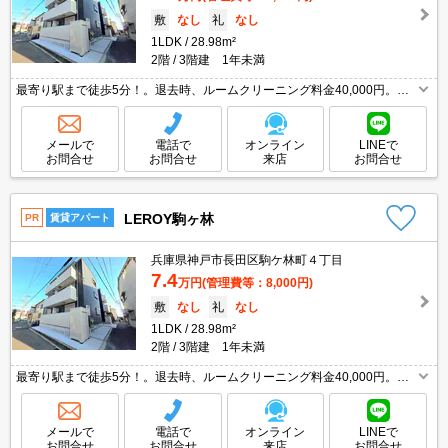
敷
なし
礼
なし
1LDK
28.98m²
2階
3階建 1年未満
最寄り駅まで徒歩5分！。退去時、ルームクリーニング料金40,000円。ペ
ットが飼える新築物件です。即入居可能物件。24時間安心サポート付で安
心ですね。バス・トイレ別。ぜひお問い合わせください!。
メールで
電話で
オンライン
LINEで
お問合せ
お問合せ
来店
お問合せ
LEROY駒ヶ林
PR
賃貸アパート
兵庫県神戸市長田区駒ケ林町４丁目
7.4
万円
(管理費等：8,000円)
敷
なし
礼
なし
1LDK
28.98m²
2階
3階建 1年未満
最寄り駅まで徒歩5分！。退去時、ルームクリーニング料金40,000円。ペ
ットが飼える新築物件です。即入居可能物件。24時間安心サポート付で安
心ですね。バス・トイレ別。ぜひお問い合わせください!。
メールで
電話で
オンライン
LINEで
お問合せ
お問合せ
来店
お問合せ