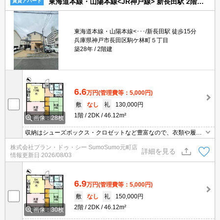
東海道本線・山陽本線<JR神戸線> 新長田駅 2階建 築28年
賃貸アパート
東海道本線・山陽本線<･･･/新長田駅 徒歩15分
兵庫県神戸市長田区駒ケ林町５丁目
築28年
2階建
6.6
万円
(管理費等：5,000円)
敷
なし
礼
130,000円
1階
2DK
46.12m²
画像：28枚
収納はシューズボックス・クロゼットなど豊富なので、衣類や履き
物の整理がしやすく便利です。直接会わずにインターホン越しに来
株式会社プラン・ドゥ・シー SumoSumo元町店
訪者を確認できるので、トラブル回避にも防犯対策にも繋がりま
詳細を見る
情報更新日
2026/08/03
す。身だしなみを整えるのにもお使いいただける、独立した洗面所
のある物件です。これから同棲するカップルに、二人入居可能物件
です。
6.9
万円
(管理費等：5,000円)
敷
なし
礼
150,000円
2階
2DK
46.12m²
画像：30枚