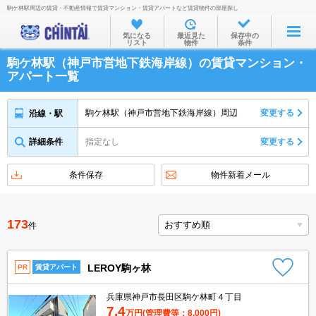
駒ケ林駅周辺の賃貸・不動産情報で賃貸マンション・賃貸アパートなど賃貸物件の部屋探し
お部屋を探す
気になる
最近見た
保存中の
リスト
物件
条件
沿線・駅から
駒ケ林駅（神戸市営地下鉄海岸線）の賃貸マンション・
住所から
アパート一覧
家賃相場から
駒ケ林駅（神戸市営地下鉄海岸線）周辺
変更する
沿線・駅
通勤通学時間から
詳細条件
指定なし
変更する
物件特集から
不動産会社から
条件保存
物件新着メール
TOP
173
件
LEROY駒ヶ林
PR
賃貸アパート
兵庫県神戸市長田区駒ケ林町４丁目
7.4
万円
(管理費等：8,000円)