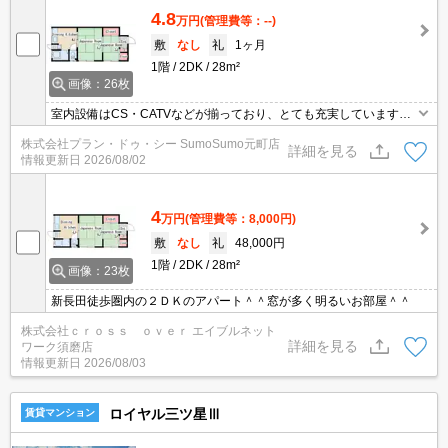
4.8
万円
(管理費等：--)
敷
なし
礼
1ヶ月
1階
2DK
28m²
画像：26枚
室内設備はCS・CATVなどが揃っており、とても充実しています。
収納はシューズボックス・押入など豊富なので、衣類や履き物の整
株式会社プラン・ドゥ・シー SumoSumo元町店
理がしやすく便利です。隣接する住戸が少ないので隣人との騒音ト
詳細を見る
情報更新日
2026/08/02
ラブルのリスクが下がる角部屋になります。初期費用をカードでお
支払いいただけるので、カードで決済したい方にもおすすめです。
4
万円
(管理費等：8,000円)
敷
なし
礼
48,000円
1階
2DK
28m²
画像：23枚
新長田徒歩圏内の２ＤＫのアパート＾＾窓が多く明るいお部屋＾＾
株式会社ｃｒｏｓｓ ｏｖｅｒ エイブルネット
詳細を見る
ワーク須磨店
情報更新日
2026/08/03
ロイヤル三ツ星Ⅲ
賃貸マンション