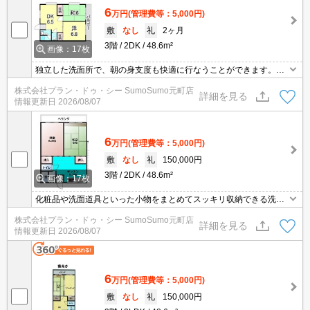
6
万円
(管理費等：5,000円)
敷
なし
礼
2ヶ月
3階
2DK
48.6m²
画像：17枚
独立した洗面所で、朝の身支度も快適に行なうことができます。TV
インターフォン付きの、セキュリティに配慮した物件です。収納は
株式会社プラン・ドゥ・シー SumoSumo元町店
クロゼット・押入などが備え付けられているので、衣類や日用品の
詳細を見る
情報更新日
2026/08/07
収納に重宝します。駅から徒歩10分に立地する、魅力的な駅近物件
です。家の近くにパーキングもあり、車をお持ちの方に嬉しい物件
です。
6
万円
(管理費等：5,000円)
敷
なし
礼
150,000円
3階
2DK
48.6m²
画像：17枚
化粧品や洗面道具といった小物をまとめてスッキリ収納できる洗面
化粧台を採用しています。収納はクロゼット・押入など豊富なの
株式会社プラン・ドゥ・シー SumoSumo元町店
で、広々と空間を利用することも可能です。BS用の環境は整ってい
詳細を見る
情報更新日
2026/08/07
るため、BS加入後すぐに視聴できます。衛生的なフローリング床
で、お掃除も手早くできます。
6
万円
(管理費等：5,000円)
敷
なし
礼
150,000円