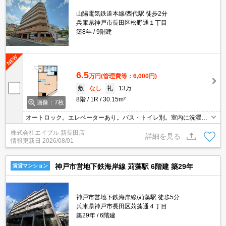
山陽電気鉄道本線/西代駅 徒歩2分
兵庫県神戸市長田区松野通１丁目
築8年
9階建
6.5
万円
(管理費等：6,000円)
敷
なし
礼
13万
8階
1R
30.15m²
画像：7枚
オートロック。エレベーターあり。バス・トイレ別。室内に洗濯機
置場あり。浴室換気乾燥式。
株式会社エイブル 新長田店
詳細を見る
情報更新日
2026/08/01
神戸市営地下鉄海岸線 苅藻駅 6階建 築29年
賃貸マンション
神戸市営地下鉄海岸線/苅藻駅 徒歩5分
兵庫県神戸市長田区苅藻通４丁目
築29年
6階建