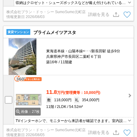
収納はクロゼット・シューズボックスなどが備え付けられているの
で、衣類や日用品の収納に重宝します。化粧品や洗面道具といった
株式会社プラン・ドゥ・シー SumoSumo元町店
小物もスッキリまとめて収納できる独立洗面台があります。知らな
詳細を見る
情報更新日
2026/08/03
い人が来た時でも玄関を開けずに顔を確認できるモニター付きイン
ターホンが付いております。二人で入居して光熱費も生活費も抑え
られるお住まい。
プライムメイツアスタ
賃貸マンション
東海道本線・山陽本線<･･･/新長田駅 徒歩9分
兵庫県神戸市長田区二葉町６丁目
築16年
11階建
11.8
万円
(管理費等：10,000円)
敷
118,000円
礼
354,000円
11階
2LDK
54.52m²
画像：27枚
TVインターホンで、モニターから来訪者が確認できます。室内設備
は浴室乾燥機・洗面化粧台などが揃っているので、快適に過ごしや
株式会社プラン・ドゥ・シー SumoSumo元町店
すいお部屋になります。収納はウォークインクロゼット・シューズ
詳細を見る
情報更新日
2026/08/05
WICなどが備え付けられているので、衣類や日用品の収納に重宝し