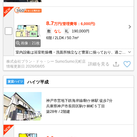
8.7
万円
(管理費等：6,000円)
敷
なし
礼
190,000円
6階
2LDK
50.7m²
画像：21枚
室内設備は浴室乾燥機・洗面所独立など豊富に揃っており、過ごし
やすいお部屋になっております。セキュリティ面は、TVインターホ
株式会社プラン・ドゥ・シー SumoSumo元町店
ン・オートロックなどを備え付けているので安心して暮らせます。
詳細を見る
情報更新日
2026/08/05
収納はシューズボックス・クロゼットなどが備え付けられているの
で、衣類や日用品の収納に重宝します。風通しの良い物件で快適な
暮らしを。
ハイツ平成
賃貸ハイツ
神戸市営地下鉄海岸線/駒ケ林駅 徒歩7分
兵庫県神戸市長田区駒ケ林町５丁目
築28年
2階建