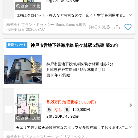
3階
2LDK
48.6m²
画像：28枚
収納はクロゼット・押入など豊富なので、広々と空間を利用するこ
とも可能です。独立洗面台はコンセントや照明、大きな鏡などがつ
株式会社プラン・ドゥ・シー SumoSumo元町店
いているので化粧や身支度の際に便利です。過ごしやすい環境を実
詳細を見る
情報更新日
2026/08/07
現する、エアコン付きの物件です。BS対応物件は、お財布にも優し
く工事費要らずとなっています。こちらの物件は閑静な住宅地にあ
ります。
神戸市営地下鉄海岸線 駒ケ林駅 2階建 築28年
賃貸アパート
神戸市営地下鉄海岸線/駒ケ林駅 徒歩7分
兵庫県神戸市長田区駒ケ林町５丁目
築28年
2階建
6.8
万円
(管理費等：5,000円)
敷
なし
礼
150,000円
2階
2DK
45.92m²
画像：18枚
★エリア最大級★経験豊富なスタッフが多数在籍しております♪ご要
望がありましたらお申し付けください！初期費用クレジット支払可
株式会社リブマックスリーシング リブマックス
能！オンライン内覧・オンライン契約等弊社に一度も来店せずとも