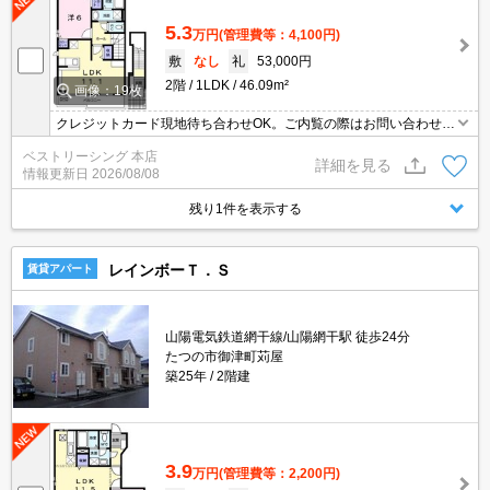
5.3
万円
(管理費等：4,100円)
敷
なし
礼
53,000円
2階
1LDK
46.09m²
画像：19枚
クレジットカード現地待ち合わせOK。ご内覧の際はお問い合わせく
ださい。
ベストリーシング 本店
詳細を見る
情報更新日
2026/08/08
残り1件を表示する
レインボーＴ．Ｓ
賃貸アパート
山陽電気鉄道網干線/山陽網干駅 徒歩24分
たつの市御津町苅屋
築25年
2階建
3.9
万円
(管理費等：2,200円)