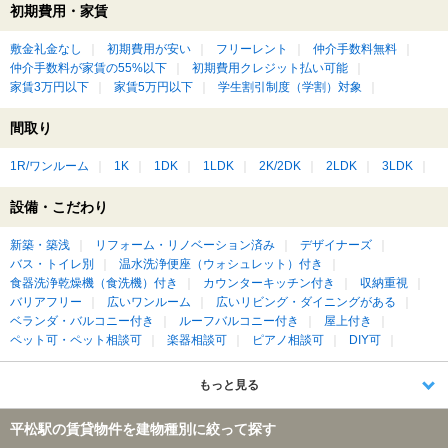
初期費用・家賃
敷金礼金なし
初期費用が安い
フリーレント
仲介手数料無料
仲介手数料が家賃の55%以下
初期費用クレジット払い可能
家賃3万円以下
家賃5万円以下
学生割引制度（学割）対象
間取り
1R/ワンルーム
1K
1DK
1LDK
2K/2DK
2LDK
3LDK
設備・こだわり
新築・築浅
リフォーム・リノベーション済み
デザイナーズ
バス・トイレ別
温水洗浄便座（ウォシュレット）付き
食器洗浄乾燥機（食洗機）付き
カウンターキッチン付き
収納重視
バリアフリー
広いワンルーム
広いリビング・ダイニングがある
ベランダ・バルコニー付き
ルーフバルコニー付き
屋上付き
ペット可・ペット相談可
楽器相談可
ピアノ相談可
DIY可
もっと見る
平松駅の賃貸物件を建物種別に絞って探す