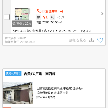
5
万円
(管理費等：--)
敷
なし
礼
2ヶ月
2階
2DK
55.55m²
画像：25枚
うれしい２階の角部屋！広々とした２DKでゆったりできます！
株式会社Sumika
詳細を見る
情報更新日
2026/08/08
吉美TC戸建 南西棟
賃貸一戸建て
山陽電気鉄道網干線/平松駅 徒歩4分
兵庫県姫路市大津区吉美
築57年
1階建