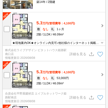
築14年
2階建
5.3
万円
(管理費等：4,100円)
敷
なし
礼
1ヶ月
2階
1LDK
46.09m²
画像：14枚
★現地案内OK★オンライン内見可♪他社様のインターネット掲載物
件はまとめてご案内可能です！初期費用は分割払い可能♪水曜日も営
株式会社ライブデザイン ピタットハウス姫路駅
業しております！
詳細を見る
南口店
情報更新日
2026/08/08
5.3
万円
(管理費等：4,100円)
敷
なし
礼
53,000円
2階
1LDK
46.09m²
画像：14枚
合資会社平野屋建材店 エイブルネットワーク姫
詳細を見る
路駅南店
情報更新日
2026/08/08