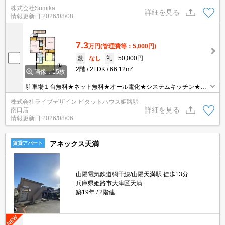
活しませんか♪
株式会社Sumika
詳細を見る
情報更新日
2026/08/08
7.3
万円
(管理費等：5,000円)
敷
なし
礼
50,000円
2階
2LDK
66.12m²
画像：15枚
駐車場１台無料★ネット無料★オール電化★システムキッチン★浴
室乾燥★
株式会社ライブデザイン ピタットハウス姫路駅
詳細を見る
南口店
情報更新日
2026/08/06
アネックス天満
賃貸アパート
山陽電気鉄道網干線/山陽天満駅 徒歩13分
兵庫県姫路市大津区天満
築19年
2階建