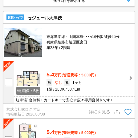
残り1件を表示する
セジュール大津茂
賃貸ハイツ
東海道本線・山陽本線<･･･/網干駅 徒歩25分
兵庫県姫路市勝原区宮田
築28年
2階建
5.4
万円
(管理費等：5,000円)
敷
なし
礼
1ヶ月
1階
2LDK
53.41m²
画像：5枚
駐車場1台無料！カードキーで安心☆広々専用庭付きです♪
株式会社家ログ 本店
詳細を見る
情報更新日
2026/08/08
5.4
万円
(管理費等：5,000円)