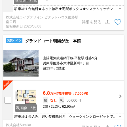
画像：23枚
駐車場１台無料★ネット無料★宅配ボックス★システムキッチン★
浴室乾燥★
株式会社ライブデザイン ピタットハウス姫路駅
詳細を見る
南口店
情報更新日
2026/08/08
グランドコート朝陽が丘 本館
賃貸ハイツ
山陽電気鉄道網干線/平松駅 徒歩5分
兵庫県姫路市大津区新町2丁目
築23年
2階建
6.8
万円
(管理費等：7,000円)
敷
なし
礼
50,000円
2階
2LDK
62.95m²
画像：5枚
駐車場１台込み、追い焚機能付き、ウォークインクローゼットで収
納便利。
株式会社Sumika