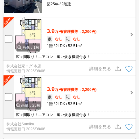
築25年
2階建
3.9
万円
(管理費等：2,200円)
敷
なし
礼
なし
1階
2LDK
53.51m²
画像：1枚
広々間取り！エアコン、追い炊き機能付き！
株式会社家ログ 本店
詳細を見る
情報更新日
2026/08/08
3.9
万円
(管理費等：2,200円)
敷
なし
礼
なし
1階
2LDK
53.51m²
画像：25枚
広々間取り！エアコン、追い炊き機能付き！
株式会社Sumika
詳細を見る
情報更新日
2026/08/08