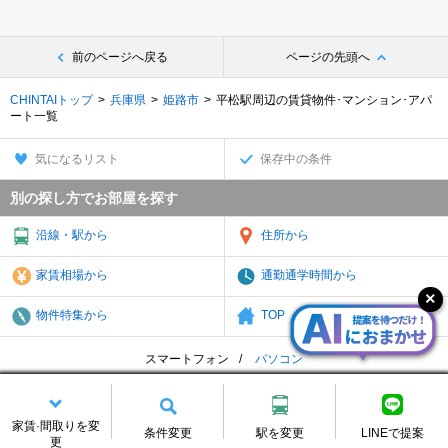
前のページへ戻る
ページの先頭へ
CHINTAIトップ
兵庫県
姫路市
平松駅周辺の賃貸物件･マンション･アパ
ート一覧
気になるリスト
保存中の条件
別の探し方でお部屋を探す
沿線・駅から
住所から
家賃相場から
通勤通学時間から
物件特集から
TOP
スマートフォン
パソコン
地域一覧
アーカイブ
サイトマップ
個人情報
免責
お問合せ
会社案内
家賃·間取りを変
条件変更
駅を変更
LINEで提案
更