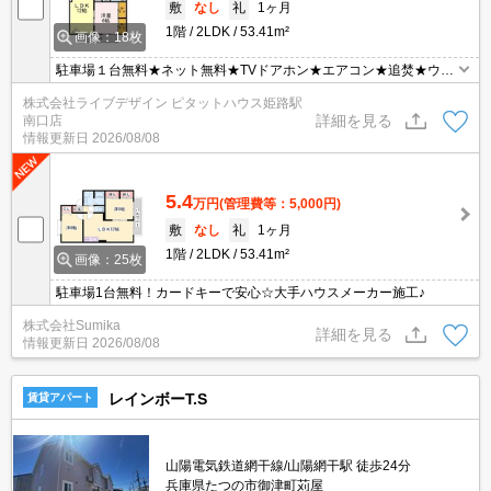
敷
なし
礼
1ヶ月
1階
2LDK
53.41m²
画像：18枚
駐車場１台無料★ネット無料★TVドアホン★エアコン★追焚★ウォ
シュレット★
株式会社ライブデザイン ピタットハウス姫路駅
詳細を見る
南口店
情報更新日
2026/08/08
5.4
万円
(管理費等：5,000円)
敷
なし
礼
1ヶ月
1階
2LDK
53.41m²
画像：25枚
駐車場1台無料！カードキーで安心☆大手ハウスメーカー施工♪
株式会社Sumika
詳細を見る
情報更新日
2026/08/08
レインボーT.S
賃貸アパート
山陽電気鉄道網干線/山陽網干駅 徒歩24分
兵庫県たつの市御津町苅屋