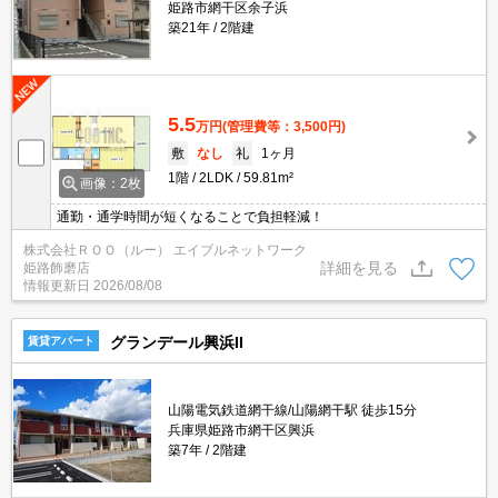
姫路市網干区余子浜
築21年
2階建
5.5
万円
(管理費等：3,500円)
敷
なし
礼
1ヶ月
1階
2LDK
59.81m²
画像：2枚
通勤・通学時間が短くなることで負担軽減！
株式会社ＲＯＯ（ルー） エイブルネットワーク
詳細を見る
姫路飾磨店
情報更新日
2026/08/08
グランデール興浜II
賃貸アパート
山陽電気鉄道網干線/山陽網干駅 徒歩15分
兵庫県姫路市網干区興浜
築7年
2階建