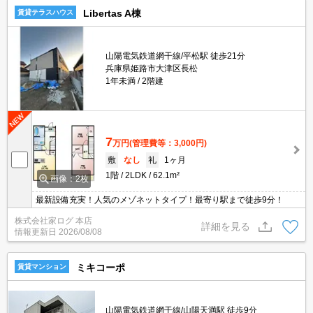
Libertas A棟
賃貸テラスハウス
山陽電気鉄道網干線/平松駅 徒歩21分
兵庫県姫路市大津区長松
1年未満
2階建
7
万円
(管理費等：3,000円)
敷
なし
礼
1ヶ月
1階
2LDK
62.1m²
画像：2枚
最新設備充実！人気のメゾネットタイプ！最寄り駅まで徒歩9分！
株式会社家ログ 本店
詳細を見る
情報更新日
2026/08/08
ミキコーポ
賃貸マンション
山陽電気鉄道網干線/山陽天満駅 徒歩9分