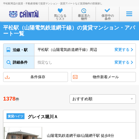
平松駅周辺の賃貸・不動産情報で賃貸マンション・賃貸アパートなど賃貸物件の部屋探し
お部屋を探す
気になる
最近見た
保存中の
リスト
物件
条件
沿線・駅から
平松駅（山陽電気鉄道網干線）の賃貸マンション・アパ
住所から
ート一覧
家賃相場から
平松駅（山陽電気鉄道網干線）周辺
変更する
沿線・駅
通勤通学時間から
詳細条件
指定なし
変更する
物件特集から
不動産会社から
条件保存
物件新着メール
TOP
1378
件
グレイス堀川Ａ
賃貸ハイツ
山陽電気鉄道網干線/山陽網干駅 徒歩8分