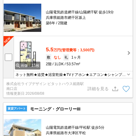
山陽電気鉄道網干線/山陽網干駅 徒歩19分
兵庫県姫路市網干区坂上
築6年
2階建
5.5
万円
(管理費等：3,500円)
敷
なし
礼
1ヶ月
2階
1LDK
53.57m²
画像：15枚
ネット無料★追焚★浴室乾燥★TVドアホン★エアコン★シャンプー
ドレッサー★
株式会社ライブデザイン ピタットハウス姫路駅
詳細を見る
南口店
情報更新日
2026/08/08
モーニング・グローリーIII
賃貸アパート
山陽電気鉄道網干線/平松駅 徒歩5分
兵庫県姫路市大津区平松