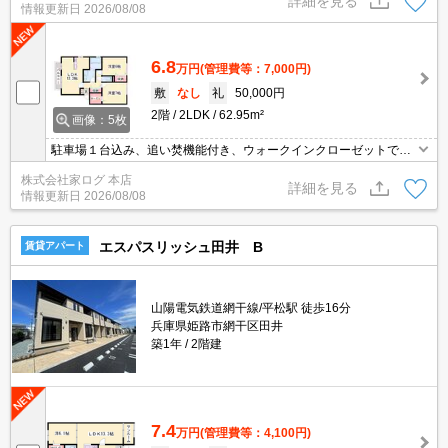
詳細を見る
情報更新日
2026/08/08
6.8
万円
(管理費等：7,000円)
敷
なし
礼
50,000円
2階
2LDK
62.95m²
画像：5枚
駐車場１台込み、追い焚機能付き、ウォークインクローゼットで収
納便利。
株式会社家ログ 本店
詳細を見る
情報更新日
2026/08/08
エスパスリッシュ田井 B
賃貸アパート
山陽電気鉄道網干線/平松駅 徒歩16分
兵庫県姫路市網干区田井
築1年
2階建
7.4
万円
(管理費等：4,100円)