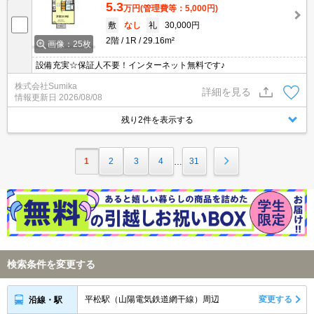
5.3
万円
(管理費等：5,000円)
敷
なし
礼
30,000円
2階
1R
29.16m²
画像：25枚
設備充実☆保証人不要！インターネット無料です♪
株式会社Sumika
詳細を見る
情報更新日
2026/08/08
残り2件を表示する
1
2
3
4
31
…
検索条件を変更する
平松駅（山陽電気鉄道網干線）周辺
変更する
沿線・駅