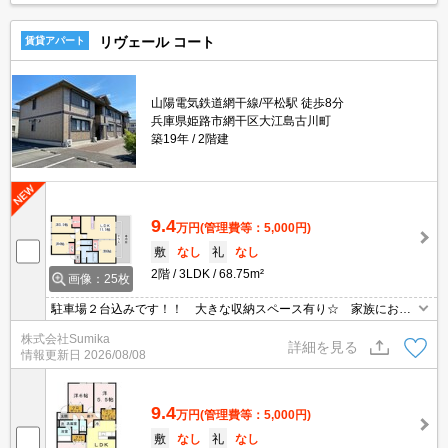
リヴェール コート
賃貸アパート
山陽電気鉄道網干線/平松駅 徒歩8分
兵庫県姫路市網干区大江島古川町
築19年
2階建
9.4
万円
(管理費等：5,000円)
敷
なし
礼
なし
2階
3LDK
68.75m²
画像：25枚
駐車場２台込みです！！ 大きな収納スペース有り☆ 家族におす
すめ物件♪
株式会社Sumika
詳細を見る
情報更新日
2026/08/08
9.4
万円
(管理費等：5,000円)
敷
なし
礼
なし