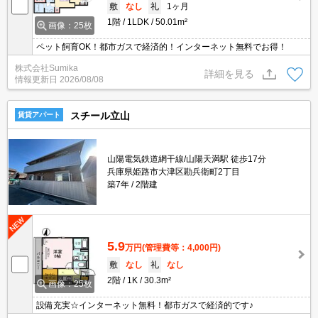
敷
なし
礼
1ヶ月
1階
1LDK
50.01m²
画像：25枚
ペット飼育OK！都市ガスで経済的！インターネット無料でお得！
株式会社Sumika
詳細を見る
情報更新日
2026/08/08
スチール立山
賃貸アパート
山陽電気鉄道網干線/山陽天満駅 徒歩17分
兵庫県姫路市大津区勘兵衛町2丁目
築7年
2階建
5.9
万円
(管理費等：4,000円)
敷
なし
礼
なし
2階
1K
30.3m²
画像：25枚
設備充実☆インターネット無料！都市ガスで経済的です♪