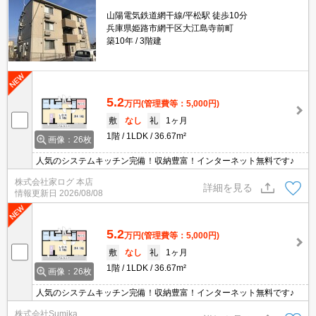
山陽電気鉄道網干線/平松駅 徒歩10分
兵庫県姫路市網干区大江島寺前町
築10年
3階建
5.2
万円
(管理費等：5,000円)
敷
なし
礼
1ヶ月
1階
1LDK
36.67m²
画像：26枚
人気のシステムキッチン完備！収納豊富！インターネット無料です♪
株式会社家ログ 本店
詳細を見る
情報更新日
2026/08/08
5.2
万円
(管理費等：5,000円)
敷
なし
礼
1ヶ月
1階
1LDK
36.67m²
画像：26枚
人気のシステムキッチン完備！収納豊富！インターネット無料です♪
株式会社Sumika