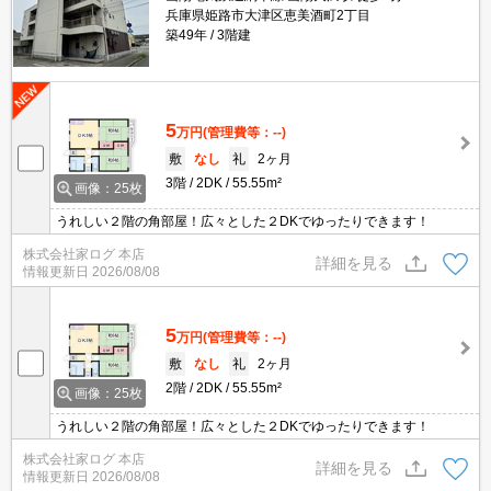
兵庫県姫路市大津区恵美酒町2丁目
築49年
3階建
5
万円
(管理費等：--)
敷
なし
礼
2ヶ月
3階
2DK
55.55m²
画像：25枚
うれしい２階の角部屋！広々とした２DKでゆったりできます！
株式会社家ログ 本店
詳細を見る
情報更新日
2026/08/08
5
万円
(管理費等：--)
敷
なし
礼
2ヶ月
2階
2DK
55.55m²
画像：25枚
うれしい２階の角部屋！広々とした２DKでゆったりできます！
株式会社家ログ 本店
詳細を見る
情報更新日
2026/08/08