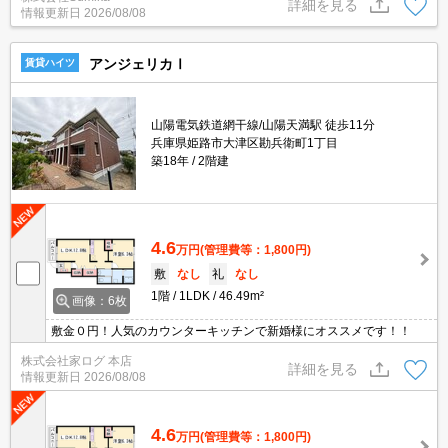
詳細を見る
情報更新日
2026/08/08
アンジェリカⅠ
賃貸ハイツ
山陽電気鉄道網干線/山陽天満駅 徒歩11分
兵庫県姫路市大津区勘兵衛町1丁目
築18年
2階建
4.6
万円
(管理費等：1,800円)
敷
なし
礼
なし
1階
1LDK
46.49m²
画像：6枚
敷金０円！人気のカウンターキッチンで新婚様にオススメです！！
株式会社家ログ 本店
詳細を見る
情報更新日
2026/08/08
4.6
万円
(管理費等：1,800円)