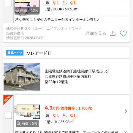
敷
なし
礼
なし
1階
2LDK
53.51m²
画像：12枚
急な来客にも安心のモニター付きインターホン有り♪
株式会社ＲＯＯ（ルー） エイブルネットワーク
詳細を見る
姫路飾磨店
情報更新日
2026/08/08
ソレアードⅡ
賃貸ハイツ
山陽電気鉄道網干線/山陽網干駅 徒歩5分
兵庫県姫路市網干区垣内東町
築23年
2階建
4.3
万円
(管理費等：1,700円)
敷
なし
礼
なし
1階
1K
35.98m²
画像：5枚
敷金礼金０円！山陽網干駅まで徒歩圏内 スーパー近く生活便利で