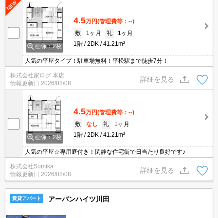
4.5
万円
(管理費等：--)
敷
1ヶ月
礼
1ヶ月
1階
2DK
41.21m²
画像：2枚
人気の平屋タイプ！駐車場無料！平松駅まで徒歩7分！
株式会社家ログ 本店
詳細を見る
情報更新日
2026/08/08
4.5
万円
(管理費等：--)
敷
なし
礼
1ヶ月
1階
2DK
41.21m²
画像：2枚
人気の平屋☆専用庭付き！閑静な住宅街で日当たり良好です♪
株式会社Sumika
詳細を見る
情報更新日
2026/08/08
アーバンハイツ川田
賃貸アパート