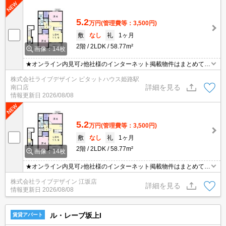
5.2
万円
(管理費等：3,500円)
敷
なし
礼
1ヶ月
2階
2LDK
58.77m²
画像：14枚
★オンライン内見可♪他社様のインターネット掲載物件はまとめてご
案内可能です！
株式会社ライブデザイン ピタットハウス姫路駅
詳細を見る
南口店
情報更新日
2026/08/08
5.2
万円
(管理費等：3,500円)
敷
なし
礼
1ヶ月
2階
2LDK
58.77m²
画像：14枚
★オンライン内見可♪他社様のインターネット掲載物件はまとめてご
案内可能です！
株式会社ライブデザイン 江坂店
詳細を見る
情報更新日
2026/08/08
ル・レーブ坂上I
賃貸アパート