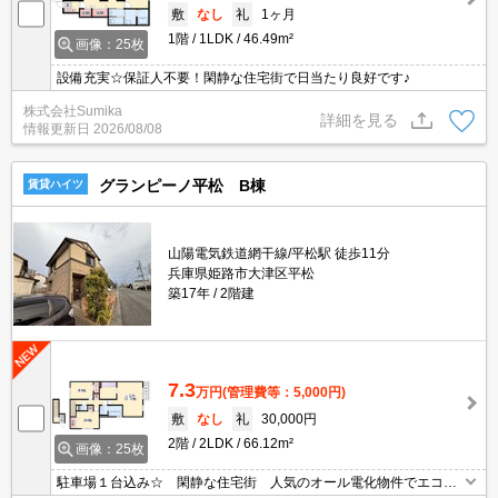
敷
なし
礼
1ヶ月
1階
1LDK
46.49m²
画像：25枚
設備充実☆保証人不要！閑静な住宅街で日当たり良好です♪
株式会社Sumika
詳細を見る
情報更新日
2026/08/08
グランピーノ平松 B棟
賃貸ハイツ
山陽電気鉄道網干線/平松駅 徒歩11分
兵庫県姫路市大津区平松
築17年
2階建
7.3
万円
(管理費等：5,000円)
敷
なし
礼
30,000円
2階
2LDK
66.12m²
画像：25枚
駐車場１台込み☆ 閑静な住宅街 人気のオール電化物件でエコ生