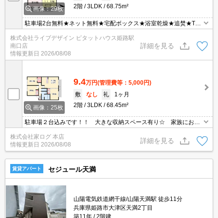
2階
3LDK
68.75m²
画像：29枚
駐車場2台無料★ネット無料★宅配ボックス★浴室乾燥★追焚★TV
ドアホン★
株式会社ライブデザイン ピタットハウス姫路駅
詳細を見る
南口店
情報更新日
2026/08/08
9.4
万円
(管理費等：5,000円)
敷
なし
礼
1ヶ月
2階
3LDK
68.45m²
画像：25枚
駐車場２台込みです！！ 大きな収納スペース有り☆ 家族におす
すめ物件♪
株式会社家ログ 本店
詳細を見る
情報更新日
2026/08/08
セジュール天満
賃貸アパート
山陽電気鉄道網干線/山陽天満駅 徒歩11分
兵庫県姫路市大津区天満2丁目
築11年
2階建