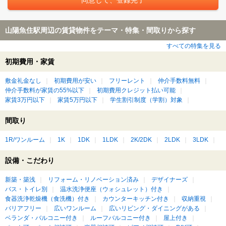
山陽魚住駅周辺の賃貸物件をテーマ・特集・間取りから探す
すべての特集を見る
初期費用・家賃
敷金礼金なし
初期費用が安い
フリーレント
仲介手数料無料
仲介手数料が家賃の55%以下
初期費用クレジット払い可能
家賃3万円以下
家賃5万円以下
学生割引制度（学割）対象
間取り
1R/ワンルーム
1K
1DK
1LDK
2K/2DK
2LDK
3LDK
設備・こだわり
新築・築浅
リフォーム・リノベーション済み
デザイナーズ
バス・トイレ別
温水洗浄便座（ウォシュレット）付き
食器洗浄乾燥機（食洗機）付き
カウンターキッチン付き
収納重視
バリアフリー
広いワンルーム
広いリビング・ダイニングがある
ベランダ・バルコニー付き
ルーフバルコニー付き
屋上付き