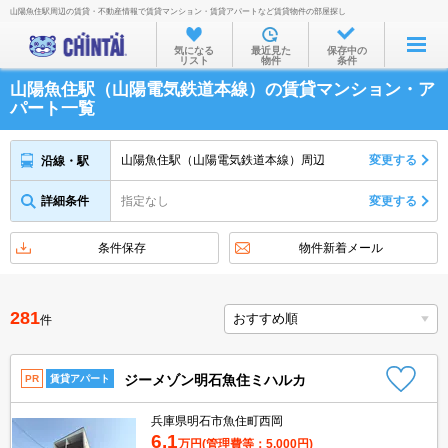
山陽魚住駅周辺の賃貸・不動産情報で賃貸マンション・賃貸アパートなど賃貸物件の部屋探し
お部屋を探す
気になる
最近見た
保存中の
リスト
物件
条件
沿線・駅から
山陽魚住駅（山陽電気鉄道本線）の賃貸マンション・ア
住所から
パート一覧
家賃相場から
山陽魚住駅（山陽電気鉄道本線）周辺
変更する
沿線・駅
通勤通学時間から
詳細条件
指定なし
変更する
物件特集から
不動産会社から
条件保存
物件新着メール
TOP
281
件
ジーメゾン明石魚住ミハルカ
PR
賃貸アパート
兵庫県明石市魚住町西岡
6.1
万円
(管理費等：5,000円)