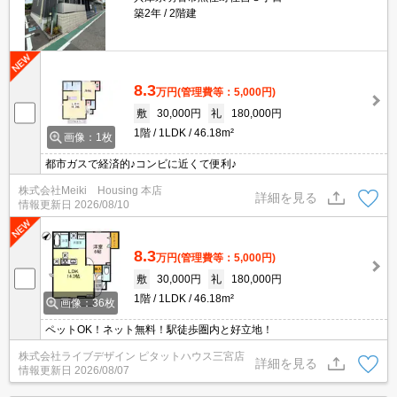
築2年
2階建
8.3
万円
(管理費等：5,000円)
敷
30,000円
礼
180,000円
1階
1LDK
46.18m²
画像：1枚
都市ガスで経済的♪コンビに近くて便利♪
株式会社Meiki Housing 本店
詳細を見る
情報更新日
2026/08/10
8.3
万円
(管理費等：5,000円)
敷
30,000円
礼
180,000円
1階
1LDK
46.18m²
画像：36枚
ペットOK！ネット無料！駅徒歩圏内と好立地！
株式会社ライブデザイン ピタットハウス三宮店
詳細を見る
情報更新日
2026/08/07