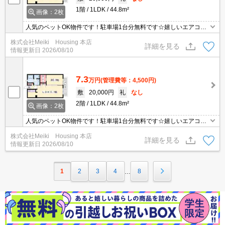
1階
1LDK
44.8m²
画像：2枚
人気のペットOK物件です！駐車場1台分無料です☆嬉しいエアコン
付きです！
株式会社Meiki Housing 本店
詳細を見る
情報更新日
2026/08/10
7.3
万円
(管理費等：4,500円)
敷
20,000円
礼
なし
2階
1LDK
44.8m²
画像：2枚
人気のペットOK物件です！駐車場1台分無料です☆嬉しいエアコン
付きです！
株式会社Meiki Housing 本店
詳細を見る
情報更新日
2026/08/10
1
2
3
4
8
…