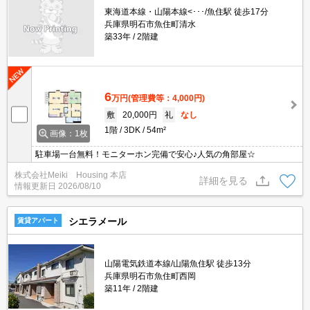
東海道本線・山陽本線<･･･/魚住駅 徒歩17分
兵庫県明石市魚住町清水
築33年
2階建
6
万円
(管理費等：4,000円)
敷
20,000円
礼
なし
1階
3DK
54m²
画像：1枚
駐車場一台無料！モニターホン完備で安心♪人気の角部屋☆
株式会社Meiki Housing 本店
詳細を見る
情報更新日
2026/08/10
シエラメール
賃貸アパート
山陽電気鉄道本線/山陽魚住駅 徒歩13分
兵庫県明石市魚住町西岡
築11年
2階建