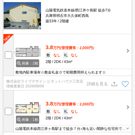
山陽電気鉄道本線/西江井ケ島駅 徒歩7分
兵庫県明石市大久保町西島
築33年
2階建
3.8
万円
(管理費等：2,000円)
敷
なし
礼
なし
2階
2DK
43m²
画像：2枚
敷地内駐車場有☆敷金礼金０で初期費用抑えられます☆
株式会社ライブデザイン ピタットハウス三宮店
詳細を見る
情報更新日
2026/08/09
3.8
万円
(管理費等：2,000円)
敷
なし
礼
なし
2階
2DK
43m²
画像：1枚
山陽電鉄本線西江井ヶ島駅まで徒歩７分♪海も近い閑静な住宅街で住
環境◎