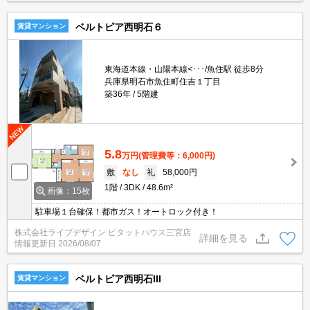
ベルトピア西明石６
賃貸マンション
東海道本線・山陽本線<･･･/魚住駅 徒歩8分
兵庫県明石市魚住町住吉１丁目
築36年
5階建
5.8
万円
(管理費等：6,000円)
敷
なし
礼
58,000円
1階
3DK
48.6m²
画像：15枚
駐車場１台確保！都市ガス！オートロック付き！
株式会社ライブデザイン ピタットハウス三宮店
詳細を見る
情報更新日
2026/08/07
ベルトピア西明石III
賃貸マンション