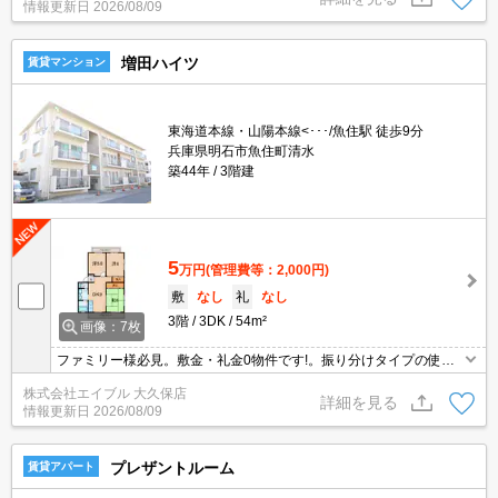
情報更新日
2026/08/09
金38,500円。
増田ハイツ
賃貸マンション
東海道本線・山陽本線<･･･/魚住駅 徒歩9分
兵庫県明石市魚住町清水
築44年
3階建
5
万円
(管理費等：2,000円)
敷
なし
礼
なし
3階
3DK
54m²
画像：7枚
ファミリー様必見。敷金・礼金0物件です!。振り分けタイプの使い
やすい間取り。サポートシステム加入要1,100円/月。保証会社加入
株式会社エイブル 大久保店
要(初回月総額50%、月総額+250円の1%/月)。
詳細を見る
情報更新日
2026/08/09
プレザントルーム
賃貸アパート