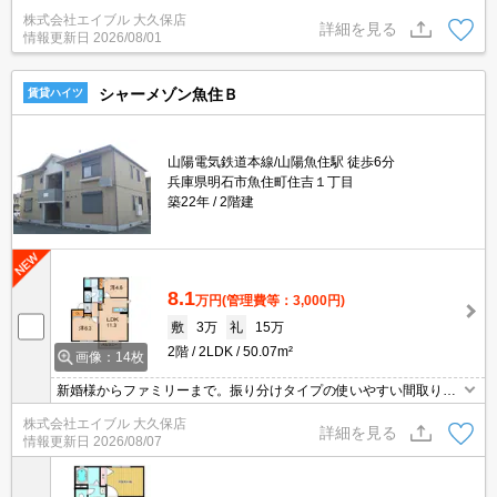
機能付きバス。人気の1LDKのお部屋。駐車場2台可(1台目と同額)。
株式会社エイブル 大久保店
町会費月300円。退去時、ルームクリーニング料金55,000円。
詳細を見る
情報更新日
2026/08/01
シャーメゾン魚住Ｂ
賃貸ハイツ
山陽電気鉄道本線/山陽魚住駅 徒歩6分
兵庫県明石市魚住町住吉１丁目
築22年
2階建
8.1
万円
(管理費等：3,000円)
敷
3万
礼
15万
2階
2LDK
50.07m²
画像：14枚
新婚様からファミリーまで。振り分けタイプの使いやすい間取り。
幹線道路近くでアクセス良好。2沿線利用可能です。生活便利な立
株式会社エイブル 大久保店
地です。サポートシステム加入要880円/月。ぜひお問い合わせくだ
詳細を見る
情報更新日
2026/08/07
さい!。