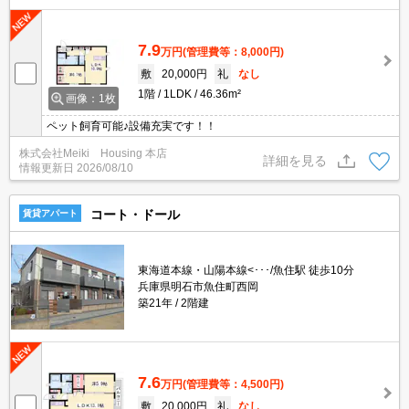
7.9
万円
(管理費等：8,000円)
敷
20,000円
礼
なし
1階
1LDK
46.36m²
画像：1枚
ペット飼育可能♪設備充実です！！
株式会社Meiki Housing 本店
詳細を見る
情報更新日
2026/08/10
コート・ドール
賃貸アパート
東海道本線・山陽本線<･･･/魚住駅 徒歩10分
兵庫県明石市魚住町西岡
築21年
2階建
7.6
万円
(管理費等：4,500円)
敷
20,000円
礼
なし