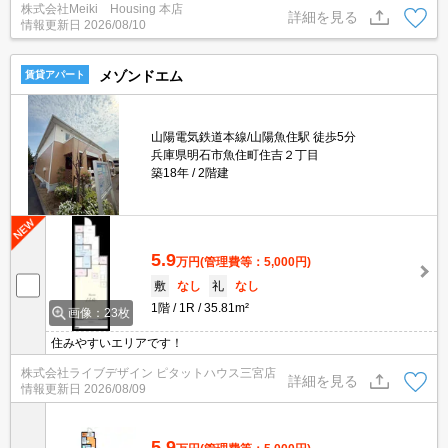
株式会社Meiki Housing 本店
詳細を見る
情報更新日
2026/08/10
メゾンドエム
賃貸アパート
山陽電気鉄道本線/山陽魚住駅 徒歩5分
兵庫県明石市魚住町住吉２丁目
築18年
2階建
5.9
万円
(管理費等：5,000円)
敷
なし
礼
なし
1階
1R
35.81m²
画像：23枚
住みやすいエリアです！
株式会社ライブデザイン ピタットハウス三宮店
詳細を見る
情報更新日
2026/08/09
5.9