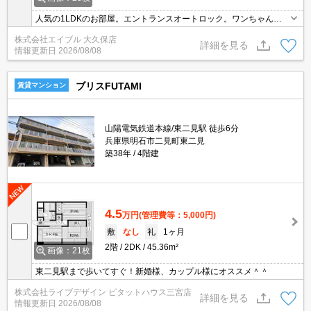
人気の1LDKのお部屋。エントランスオートロック。ワンちゃんも
ネコちゃんも一緒に暮せる。サポートシステム加入要1,100円/月。
株式会社エイブル 大久保店
退去時清掃費46,200円。退去時、エアコン洗浄代16,500円。
詳細を見る
情報更新日
2026/08/08
ブリスFUTAMI
賃貸マンション
山陽電気鉄道本線/東二見駅 徒歩6分
兵庫県明石市二見町東二見
築38年
4階建
4.5
万円
(管理費等：5,000円)
敷
なし
礼
1ヶ月
2階
2DK
45.36m²
画像：21枚
東二見駅まで歩いてすぐ！新婚様、カップル様にオススメ＾＾
株式会社ライブデザイン ピタットハウス三宮店
詳細を見る
情報更新日
2026/08/08