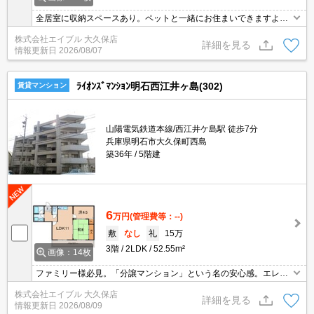
全居室に収納スペースあり。ペットと一緒にお住まいできますよ。
退去時、ルームクリーニング料金30,000円。駅近くでラクラク便
株式会社エイブル 大久保店
利。賃料口座引落手数料550円/月。
詳細を見る
情報更新日
2026/08/07
ﾗｲｵﾝｽﾞﾏﾝｼｮﾝ明石西江井ヶ島(302)
賃貸マンション
山陽電気鉄道本線/西江井ケ島駅 徒歩7分
兵庫県明石市大久保町西島
築36年
5階建
6
万円
(管理費等：--)
敷
なし
礼
15万
3階
2LDK
52.55m²
画像：14枚
ファミリー様必見。「分譲マンション」という名の安心感。エレベ
ーター付きのマンションタイプ。全居室に収納スペースあり。最寄
株式会社エイブル 大久保店
り駅まで徒歩10分！。幹線道路近くでアクセス良好。ぜひお問い合
詳細を見る
情報更新日
2026/08/09
わせください!。