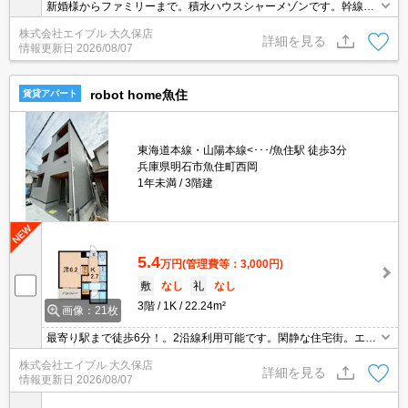
新婚様からファミリーまで。積水ハウスシャーメゾンです。幹線道
路近くでアクセス良好。2沿線利用可能です。振り分けタイプの使
株式会社エイブル 大久保店
いやすい間取り。サポートシステム加入要880円/月。連帯保証人
詳細を見る
情報更新日
2026/08/07
要。
robot home魚住
賃貸アパート
東海道本線・山陽本線<･･･/魚住駅 徒歩3分
兵庫県明石市魚住町西岡
1年未満
3階建
5.4
万円
(管理費等：3,000円)
敷
なし
礼
なし
3階
1K
22.24m²
画像：21枚
最寄り駅まで徒歩6分！。2沿線利用可能です。閑静な住宅街。エン
トランスオートロック。サポートシステム加入要2,700円/月。退去
株式会社エイブル 大久保店
時、ルームクリーニング料金55,000円。単身者限定。
詳細を見る
情報更新日
2026/08/07