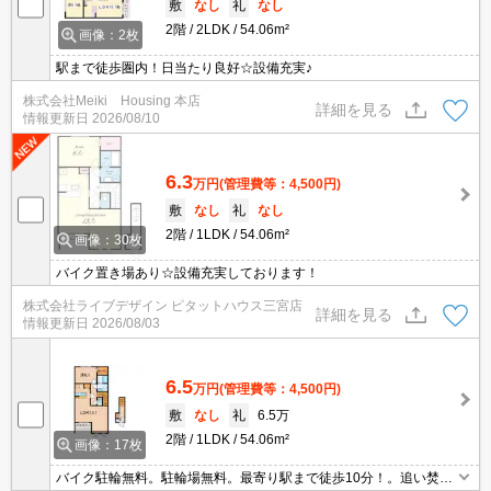
敷
なし
礼
なし
2階
2LDK
54.06m²
画像：2枚
駅まで徒歩圏内！日当たり良好☆設備充実♪
株式会社Meiki Housing 本店
詳細を見る
情報更新日
2026/08/10
6.3
万円
(管理費等：4,500円)
敷
なし
礼
なし
2階
1LDK
54.06m²
画像：30枚
バイク置き場あり☆設備充実しております！
株式会社ライブデザイン ピタットハウス三宮店
詳細を見る
情報更新日
2026/08/03
6.5
万円
(管理費等：4,500円)
敷
なし
礼
6.5万
2階
1LDK
54.06m²
画像：17枚
バイク駐輪無料。駐輪場無料。最寄り駅まで徒歩10分！。追い焚き