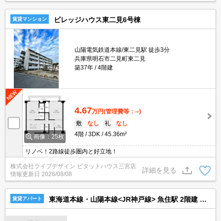
ビレッジハウス東二見6号棟
賃貸マンション
山陽電気鉄道本線/東二見駅 徒歩3分
兵庫県明石市二見町東二見
築37年
4階建
4.67
万円
(管理費等：--)
敷
なし
礼
なし
4階
3DK
45.36m²
画像：25枚
リノベ！2路線徒歩圏内と好立地！
株式会社ライブデザイン ピタットハウス三宮店
詳細を見る
情報更新日
2026/08/08
東海道本線・山陽本線<JR神戸線> 魚住駅 2階建 築33年
賃貸アパート