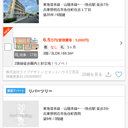
東海道本線・山陽本線<･･･/魚住駅 徒歩7分
兵庫県明石市魚住町住吉１丁目
築35年
6階建
6.5
万円
(管理費等：5,000円)
敷
なし
礼
1ヶ月
3階
3LDK
69.3m²
画像：17枚
2路線徒歩圏内と好立地！リノベ！
株式会社ライブデザイン ピタットハウス三宮店
詳細を見る
情報更新日
2026/08/07
リバーツリー
賃貸アパート
東海道本線・山陽本線<･･･/魚住駅 徒歩3分
兵庫県明石市魚住町西岡
築9年
3階建