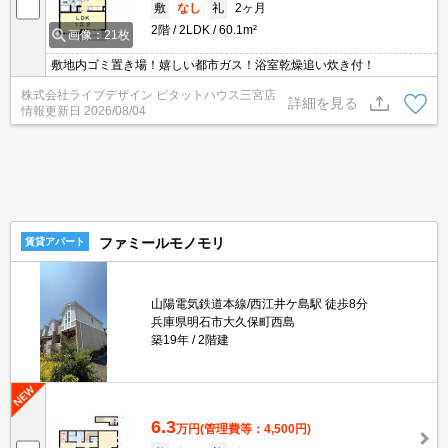
敷
なし
礼
2ヶ月
2階
2LDK
60.1m²
画像：21枚
敷地内ゴミ置き場！嬉しい都市ガス！浴室乾燥追い炊き付！
株式会社ライブデザイン ピタットハウス三宮店
詳細を見る
情報更新日
2026/08/04
ファミールモノモリ
賃貸アパート
山陽電気鉄道本線/西江井ケ島駅 徒歩8分
兵庫県明石市大久保町西島
築19年
2階建
6.3
万円
(管理費等：4,500円)