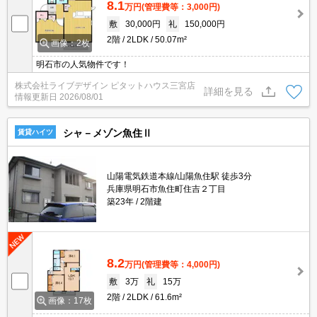
8.1
万円
(管理費等：3,000円)
敷
30,000円
礼
150,000円
2階
2LDK
50.07m²
画像：2枚
明石市の人気物件です！
株式会社ライブデザイン ピタットハウス三宮店
詳細を見る
情報更新日
2026/08/01
シャ－メゾン魚住Ⅱ
賃貸ハイツ
山陽電気鉄道本線/山陽魚住駅 徒歩3分
兵庫県明石市魚住町住吉２丁目
築23年
2階建
8.2
万円
(管理費等：4,000円)
敷
3万
礼
15万
2階
2LDK
61.6m²
画像：17枚