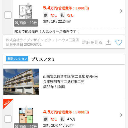
5.4
万円
(管理費等：3,000円)
敷
なし
礼
なし
3階
1K
22.24m²
画像：19枚
駅まで徒歩圏内！人気シリーズ物件です！
株式会社ライブデザイン ピタットハウス三宮店
詳細を見る
情報更新日
2026/08/01
ブリスフタミ
賃貸マンション
山陽電気鉄道本線/東二見駅 徒歩4分
兵庫県明石市二見町東二見
築38年
4階建
4.5
万円
(管理費等：5,000円)
敷
なし
礼
4.5万
2階
2DK
45.36m²
画像：17枚