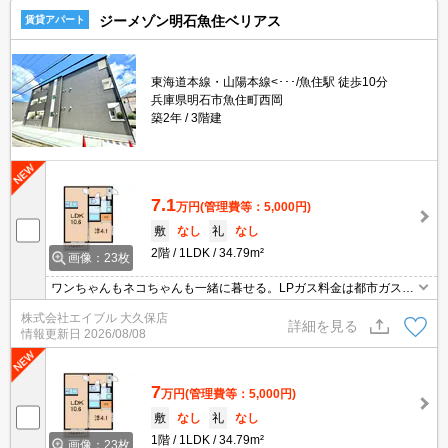
ジーメゾン明石魚住ベリアス
賃貸アパート
東海道本線・山陽本線<･･･/魚住駅 徒歩10分
兵庫県明石市魚住町西岡
築2年
3階建
7.1
万円
(管理費等：5,000円)
敷
なし
礼
なし
2階
1LDK
34.79m²
画像：23枚
ワンちゃんもネコちゃんも一緒に暮せる。LPガス料金は都市ガス準
拠。退去時、ルームクリーニング料金46,200円。退去時、エアコン
株式会社エイブル 大久保店
洗浄代16,500円。サポートシステム加入要990円/月。
詳細を見る
情報更新日
2026/08/08
7
万円
(管理費等：5,000円)
敷
なし
礼
なし
1階
1LDK
34.79m²
画像：23枚