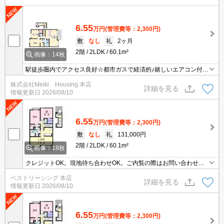
6.55
万円
(管理費等：2,300円)
敷
なし
礼
2ヶ月
2階
2LDK
60.1m²
画像：14枚
駅徒歩圏内でアクセス良好☆都市ガスで経済的♪嬉しいエアコン付
き！
株式会社Meiki Housing 本店
詳細を見る
情報更新日
2026/08/10
6.55
万円
(管理費等：2,300円)
敷
なし
礼
131,000円
2階
2LDK
60.1m²
画像：18枚
クレジットOK。現地待ち合わせOK。ご内覧の際はお問い合わせく
ださい。
ベストリーシング 本店
詳細を見る
情報更新日
2026/08/10
6.55
万円
(管理費等：2,300円)