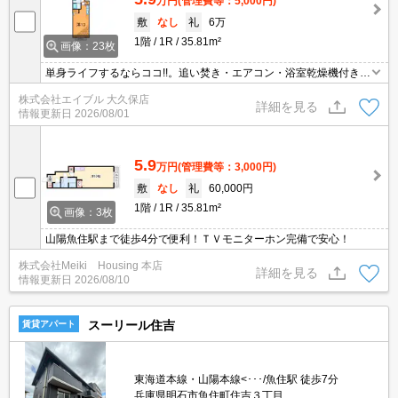
万円
(管理費等：5,000円)
敷
なし
礼
6万
1階
1R
35.81m²
画像：23枚
単身ライフするならココ!!。追い焚き・エアコン・浴室乾燥機付きで
設備充実!。耐震強度の高い2×4工法。最寄り駅まで徒歩5分！。買
株式会社エイブル 大久保店
い物便利な立地ですよ～!!。2沿線利用可能です。ぜひお問合せくだ
詳細を見る
情報更新日
2026/08/01
さい。
5.9
万円
(管理費等：3,000円)
敷
なし
礼
60,000円
1階
1R
35.81m²
画像：3枚
山陽魚住駅まで徒歩4分で便利！ＴＶモニターホン完備で安心！
株式会社Meiki Housing 本店
詳細を見る
情報更新日
2026/08/10
スーリール住吉
賃貸アパート
東海道本線・山陽本線<･･･/魚住駅 徒歩7分
兵庫県明石市魚住町住吉３丁目