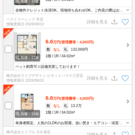
画像：10枚
全物件クレジット決済OK。現地待ち合わせOK。ご内見の際はお気
軽にお問い合わせください。
ベストリーシング 本店
詳細を見る
情報更新日
2026/08/10
6.6
万円
(管理費等：4,000円)
敷
なし
礼
132,000円
1階
1R
34.02m²
画像：15枚
ペット飼育可☆設備充実しております！
株式会社ライブデザイン ピタットハウス三宮店
詳細を見る
情報更新日
2026/08/10
6.6
万円
(管理費等：4,000円)
敷
なし
礼
13.2万
1階
1R
34.02m²
画像：18枚
単身者限定。人気の1LDKのお部屋。追い焚き・エアコン・浴室乾
燥機付きで設備充実!。ウォークインクローゼット付で収納自慢で
株式会社エイブル 大久保店
す。小型犬・猫計1匹まで飼育可。退去時、ルームクリーニング料
詳細を見る