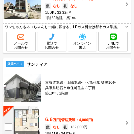
敷
なし
礼
なし
1LDK
32.32m²
1階
3階建 築1年
ワンちゃんもネコちゃんも一緒に暮せる。LPガス料金は都市ガス準拠。バ
イク駐輪無料。サポートシステム加入要1,100円/月。退去時清掃費46,200
円。退去時、エアコン洗浄代16,500円。
メールで
電話で
オンライン
LINEで
お問合せ
お問合せ
来店
お問合せ
サンティア
賃貸ハイツ
東海道本線・山陽本線<･･･/魚住駅 徒歩10分
兵庫県明石市魚住町住吉３丁目
築10年
2階建
6.6
万円
(管理費等：4,000円)
敷
なし
礼
132,000円
1階
1R
34.02m²