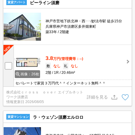
ビーライン須磨
賃貸アパート
神戸市営地下鉄北神・西･･･/妙法寺駅 徒歩15分
兵庫県神戸市須磨区多井畑東町
築33年
2階建
3.8
万円
(管理費等：--)
敷
なし
礼
なし
2階
1R
20.46m²
画像：26枚
セパレートで家賃３万円代＾＾インターネット無料＾＾
株式会社ｃｒｏｓｓ ｏｖｅｒ エイブルネット
詳細を見る
ワーク須磨店
情報更新日
2026/08/05
ラ・ウェゾン須磨エルロロ
賃貸マンション