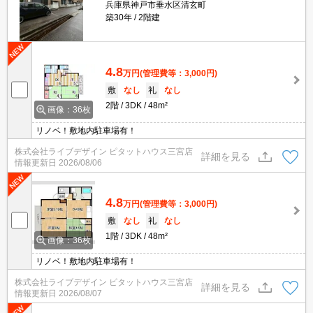
兵庫県神戸市垂水区清玄町
築30年
2階建
4.8
万円
(管理費等：3,000円)
敷
なし
礼
なし
2階
3DK
48m²
画像：36枚
リノベ！敷地内駐車場有！
株式会社ライブデザイン ピタットハウス三宮店
詳細を見る
情報更新日
2026/08/06
4.8
万円
(管理費等：3,000円)
敷
なし
礼
なし
1階
3DK
48m²
画像：36枚
リノベ！敷地内駐車場有！
株式会社ライブデザイン ピタットハウス三宮店
詳細を見る
情報更新日
2026/08/07