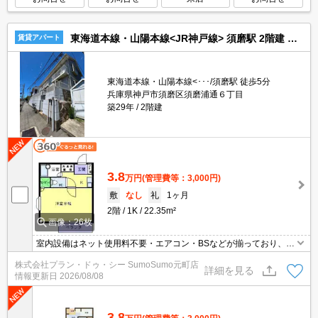
東海道本線・山陽本線<JR神戸線> 須磨駅 2階建 築29年
賃貸アパート
東海道本線・山陽本線<･･･/須磨駅 徒歩5分
兵庫県神戸市須磨区須磨浦通６丁目
築29年
2階建
3.8
万円
(管理費等：3,000円)
敷
なし
礼
1ヶ月
2階
1K
22.35m²
画像：26枚
室内設備はネット使用料不要・エアコン・BSなどが揃っており、と
ても充実しています。来客時にはTVインターホンを使用して訪問者
株式会社プラン・ドゥ・シー SumoSumo元町店
の顔を確認することができるので防犯対策につながります。共用部
詳細を見る
情報更新日
2026/08/08
には宅配ボックスを設置しているため、家で何時間も待機する必要
がありません。フローリングなので、どんな世代の方にもなじみま
す。
3.8