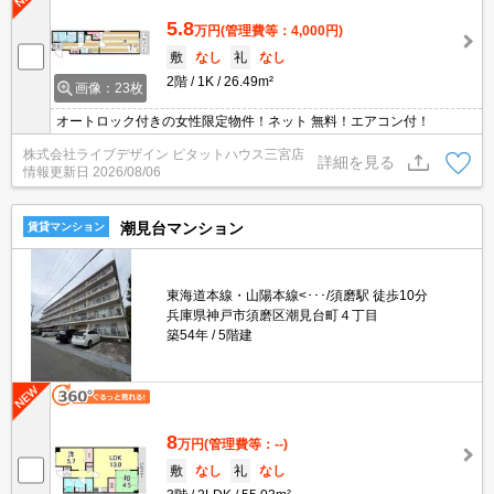
5.8
万円
(管理費等：4,000円)
敷
なし
礼
なし
2階
1K
26.49m²
画像：23枚
オートロック付きの女性限定物件！ネット 無料！エアコン付！
株式会社ライブデザイン ピタットハウス三宮店
詳細を見る
情報更新日
2026/08/06
潮見台マンション
賃貸マンション
東海道本線・山陽本線<･･･/須磨駅 徒歩10分
兵庫県神戸市須磨区潮見台町４丁目
築54年
5階建
8
万円
(管理費等：--)
敷
なし
礼
なし