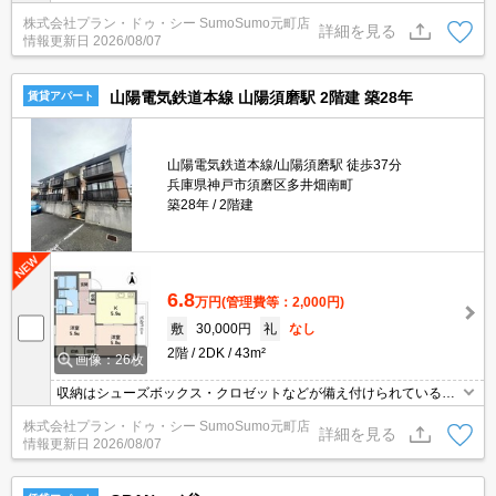
物の整理がしやすく便利です。室内設備は浴室乾燥機・洗面化粧台
株式会社プラン・ドゥ・シー SumoSumo元町店
などが揃っており、とても充実しています。ドアを開けたり直接会
詳細を見る
情報更新日
2026/08/07
話しなくてもモニター越しに来訪者を確認できるモニター付きイン
ターホンを設置しております。角部屋なので生活騒音の心配も軽減
されます。
山陽電気鉄道本線 山陽須磨駅 2階建 築28年
賃貸アパート
山陽電気鉄道本線/山陽須磨駅 徒歩37分
兵庫県神戸市須磨区多井畑南町
築28年
2階建
6.8
万円
(管理費等：2,000円)
敷
30,000円
礼
なし
2階
2DK
43m²
画像：26枚
収納はシューズボックス・クロゼットなどが備え付けられているの
で、衣類や日用品の収納に重宝します。洗面化粧台はコンセントや
株式会社プラン・ドゥ・シー SumoSumo元町店
照明、大きな鏡などがついているのでスムーズに身支度を整えられ
詳細を見る
情報更新日
2026/08/07
ます。来客時にはTVインターホンを使用して訪問者の顔を確認する
ことがきるので安心感があります。今ならお持ちの車を停めること
も可能です。