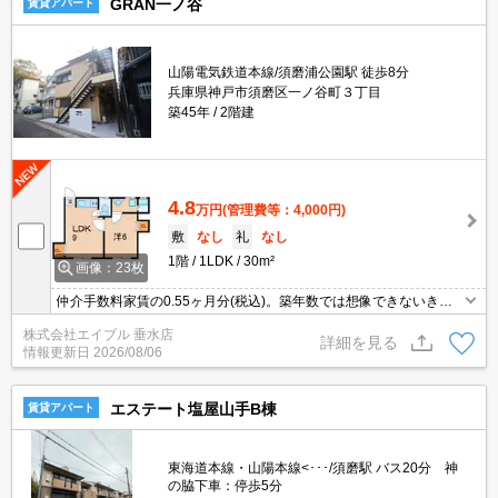
GRAN一ノ谷
賃貸アパート
山陽電気鉄道本線/須磨浦公園駅 徒歩8分
兵庫県神戸市須磨区一ノ谷町３丁目
築45年
2階建
4.8
万円
(管理費等：4,000円)
敷
なし
礼
なし
1階
1LDK
30m²
画像：23枚
仲介手数料家賃の0.55ヶ月分(税込)。築年数では想像できないきれ
いなお部屋。ワンルームでは狭いという方に。退去時、ルームクリ
株式会社エイブル 垂水店
ーニング料金33,000円。お問い合わせお待ちしております。
詳細を見る
情報更新日
2026/08/06
エステート塩屋山手B棟
賃貸アパート
東海道本線・山陽本線<･･･/須磨駅 バス20分 神
の脇下車：停歩5分