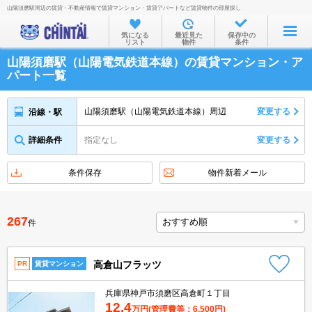
山陽須磨駅周辺の賃貸・不動産情報で賃貸マンション・賃貸アパートなど賃貸物件の部屋探し
お部屋を探す
気になる
最近見た
保存中の
リスト
物件
条件
沿線・駅から
山陽須磨駅（山陽電気鉄道本線）の賃貸マンション・ア
住所から
パート一覧
家賃相場から
山陽須磨駅（山陽電気鉄道本線）周辺
変更する
沿線・駅
通勤通学時間から
詳細条件
指定なし
変更する
物件特集から
不動産会社から
条件保存
物件新着メール
TOP
267
件
高倉山フラッツ
PR
賃貸マンション
兵庫県神戸市須磨区高倉町１丁目
12.4
万円
(管理費等：6,500円)