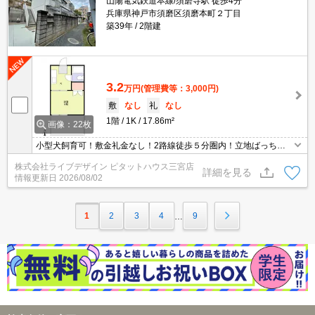
山陽電気鉄道本線/須磨寺駅 徒歩4分
兵庫県神戸市須磨区須磨本町２丁目
築39年
2階建
3.2
万円
(管理費等：3,000円)
敷
なし
礼
なし
1階
1K
17.86m²
画像：22枚
小型犬飼育可！敷金礼金なし！2路線徒歩５分圏内！立地ばっち
り！
株式会社ライブデザイン ピタットハウス三宮店
詳細を見る
情報更新日
2026/08/02
1
2
3
4
9
…