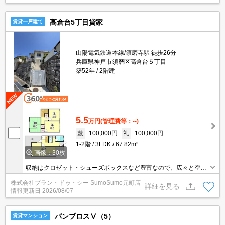
高倉台5丁目貸家
賃貸一戸建て
山陽電気鉄道本線/須磨寺駅 徒歩26分
兵庫県神戸市須磨区高倉台５丁目
築52年
2階建
5.5
万円
(管理費等：--)
敷
100,000円
礼
100,000円
1-2階
3LDK
67.82m²
画像：30枚
収納はクロゼット・シューズボックスなど豊富なので、広々と空間
を利用することも可能です。身支度に必要となる様々なアイテムを
株式会社プラン・ドゥ・シー SumoSumo元町店
収納可能なスペースがある独立洗面台を設置しています。お車を所
詳細を見る
情報更新日
2026/08/07
有されてる方に。近隣に駐車場もあります。新生活を迎える際は、
3LDKの物件はいかがでしょうか。
パンブロスⅤ（5）
賃貸マンション