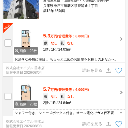
東海道本線・山陽本線<･･･/須磨駅 徒歩4分
兵庫県神戸市須磨区須磨浦通４丁目
築18年
5階建
5.3
万円
(管理費等：6,000円)
敷
なし
礼
なし
1階
1R
24.03m²
画像：23枚
お洒落な外観に注目!。ちょっと広めのお部屋をお探しのあなたへ。
株式会社エイブル 垂水店
詳細を見る
情報更新日
2026/08/04
5.7
万円
(管理費等：6,000円)
敷
なし
礼
なし
2階
1R
24.84m²
画像：23枚
シャワー付き。シューズボックス付き。オール電化でガス代不要。
オートロック・エレベーター付RCマンション!。角部屋をお探しの
株式会社エイブル 垂水店
方に。
詳細を見る
情報更新日
2026/08/08