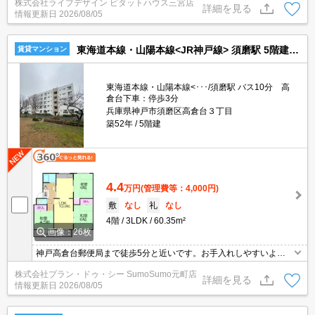
株式会社ライブデザイン ピタットハウス三宮店
詳細を見る
情報更新日
2026/08/05
東海道本線・山陽本線<JR神戸線> 須磨駅 5階建 築52年
賃貸マンション
東海道本線・山陽本線<･･･/須磨駅 バス10分 高
倉台下車：停歩3分
兵庫県神戸市須磨区高倉台３丁目
築52年
5階建
4.4
万円
(管理費等：4,000円)
敷
なし
礼
なし
4階
3LDK
60.35m²
画像：26枚
神戸高倉台郵便局まで徒歩5分と近いです。お手入れしやすいよう
に工夫されているので綺麗な状態を保ちやすい洗面化粧台を採用し
株式会社プラン・ドゥ・シー SumoSumo元町店
ております。モニター越しに来訪者を確認し、インターホンを通じ
詳細を見る
情報更新日
2026/08/05
て室内から会話することができます。CATVへの加入は、CATV対応
の物件からがお薦めです。