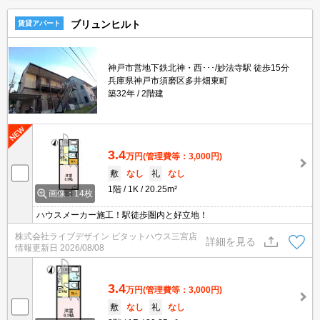
納できます。
ブリュンヒルト
賃貸アパート
神戸市営地下鉄北神・西･･･/妙法寺駅 徒歩15分
兵庫県神戸市須磨区多井畑東町
築32年
2階建
3.4
万円
(管理費等：3,000円)
敷
なし
礼
なし
1階
1K
20.25m²
画像：14枚
ハウスメーカー施工！駅徒歩圏内と好立地！
株式会社ライブデザイン ピタットハウス三宮店
詳細を見る
情報更新日
2026/08/08
3.4
万円
(管理費等：3,000円)
敷
なし
礼
なし