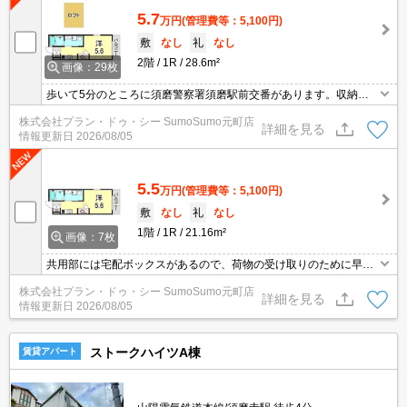
5.7
万円
(管理費等：5,100円)
敷
なし
礼
なし
2階
1R
28.6m²
画像：29枚
歩いて5分のところに須磨警察署須磨駅前交番があります。収納は
シューズボックス・クロゼットなど豊富なので、衣類や履き物の整
株式会社プラン・ドゥ・シー SumoSumo元町店
理がしやすく便利です。今引っ越しをお考えの方におすすめなの
詳細を見る
情報更新日
2026/08/05
が、こちらのアパートです。こちらのお部屋は角部屋です。こちら
は駐輪場付きの物件です。
5.5
万円
(管理費等：5,100円)
敷
なし
礼
なし
1階
1R
21.16m²
画像：7枚
共用部には宅配ボックスがあるので、荷物の受け取りのために早く
帰宅する必要がありません。知らない来訪者が玄関前まで来ること
株式会社プラン・ドゥ・シー SumoSumo元町店
が減るので防犯対策につながるオートロック機能がついておりま
詳細を見る
情報更新日
2026/08/05
す。収納はシューズボックス・クロゼットなどが備え付けられてい
るので、衣類や日用品の収納に重宝します。住みやすい環境が嬉し
い賃貸物件です。
ストークハイツA棟
賃貸アパート