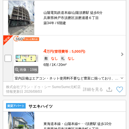
山陽電気鉄道本線/山陽須磨駅 徒歩6分
兵庫県神戸市須磨区須磨浦通６丁目
築34年
6階建
4
万円
(管理費等：5,000円)
敷
なし
礼
なし
6階
1K
20m²
画像：19枚
室内設備はエアコン・ネット使用料不要など豊富に揃っており、過
ごしやすいお部屋になっております。セキュリティ面は、TVインタ
株式会社プラン・ドゥ・シー SumoSumo元町店
ーホン・オートロックなどを設置しているので安全面でも優れてお
詳細を見る
情報更新日
2026/08/03
ります。収納はクロゼット・シューズボックスなど豊富なので、衣
類や履き物の整理がしやすく便利です。こちらの物件はマンション
です。
サエキハイツ
賃貸アパート
東海道本線・山陽本線<･･･/須磨駅 徒歩10分