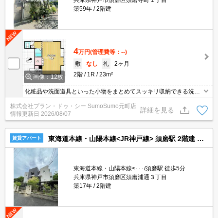
兵庫県神戸市須磨区須磨寺町１丁目
築59年
2階建
4
万円
(管理費等：--)
敷
なし
礼
2ヶ月
2階
1R
23m²
画像：12枚
化粧品や洗面道具といった小物をまとめてスッキリ収納できる洗面
化粧台が付いております。収納はシューズボックス・クロゼットな
株式会社プラン・ドゥ・シー SumoSumo元町店
ど豊富なので、衣類や履き物の整理がしやすく便利です。駅から徒
詳細を見る
情報更新日
2026/08/07
歩10分に立地する、魅力的な駅近物件です。快適に生活できてプラ
イバシーが守られるのが角部屋です。
東海道本線・山陽本線<JR神戸線> 須磨駅 2階建 築17年
賃貸アパート
東海道本線・山陽本線<･･･/須磨駅 徒歩5分
兵庫県神戸市須磨区須磨浦通３丁目
築17年
2階建