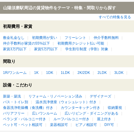
山陽須磨駅周辺の賃貸物件をテーマ・特集・間取りから探す
すべての特集を見る
初期費用・家賃
敷金礼金なし
初期費用が安い
フリーレント
仲介手数料無料
仲介手数料が家賃の55%以下
初期費用クレジット払い可能
家賃3万円以下
家賃5万円以下
学生割引制度（学割）対象
間取り
1R/ワンルーム
1K
1DK
1LDK
2K/2DK
2LDK
3LDK
設備・こだわり
新築・築浅
リフォーム・リノベーション済み
デザイナーズ
バス・トイレ別
温水洗浄便座（ウォシュレット）付き
食器洗浄乾燥機（食洗機）付き
カウンターキッチン付き
収納重視
バリアフリー
広いワンルーム
広いリビング・ダイニングがある
ベランダ・バルコニー付き
ルーフバルコニー付き
屋上付き
ペット可・ペット相談可
楽器相談可
ピアノ相談可
DIY可