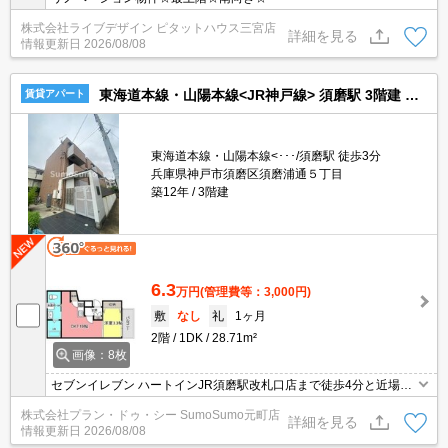
株式会社ライブデザイン ピタットハウス三宮店
詳細を見る
情報更新日
2026/08/08
東海道本線・山陽本線<JR神戸線> 須磨駅 3階建 築12年
賃貸アパート
東海道本線・山陽本線<･･･/須磨駅 徒歩3分
兵庫県神戸市須磨区須磨浦通５丁目
築12年
3階建
6.3
万円
(管理費等：3,000円)
敷
なし
礼
1ヶ月
2階
1DK
28.71m²
画像：8枚
セブンイレブン ハートインJR須磨駅改札口店まで徒歩4分と近場に
コンビニがあるのもポイント。荷物を注文する時に時間を気にしな
株式会社プラン・ドゥ・シー SumoSumo元町店
くてよくなる宅配ボックスが共用部に付いています。独立洗面台が
詳細を見る
情報更新日
2026/08/08
付いているので、歯ブラシやドライヤーなどもまとめてスッキリ収