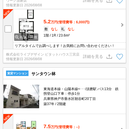
詳細を見る
ワーク須磨店
情報更新日
2026/08/08
5.2
万円
(管理費等：6,000円)
敷
なし
礼
なし
1階
1R
23.6m²
画像：31枚
リアルタイムでお調べします！お気軽にお問い合わせください！
株式会社ライブデザイン ピタットハウス三宮店
詳細を見る
情報更新日
2026/08/08
サンタウン林
賃貸マンション
東海道本線・山陽本線<･･･/須磨駅 バス13分 鉄
拐登山口下車：停歩1分
兵庫県神戸市垂水区朝谷町20丁目
築37年
2階建
7.5
万円
(管理費等：--)