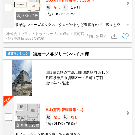
万円
(管理費等：3,000円)
敷
なし
礼
1ヶ月
2階
1K
22.35m²
画像：4枚
収納はシューズボックス・クロゼットなど豊富なので、広々と空間
を利用することも可能です。室内設備はCS・エアコン・ネット使用
株式会社プラン・ドゥ・シー SumoSumo元町店
料不要など豊富に揃っており、過ごしやすいお部屋になっておりま
詳細を見る
情報更新日
2026/08/08
す。来客時にはTVインターホンを使用して訪問者の顔を確認するこ
とができるので防犯対策につながります。閑静な住宅地にある物件
です。
須磨一ノ谷グリーンハイツI棟
賃貸マンション
山陽電気鉄道本線/山陽須磨駅 徒歩13分
兵庫県神戸市須磨区一ノ谷町１丁目
築53年
7階建
8.5
万円
(管理費等：--)
敷
なし
礼
なし
4階
2LDK
78.9m²
画像：28枚
リノベーション物件☆最上階☆南向き☆