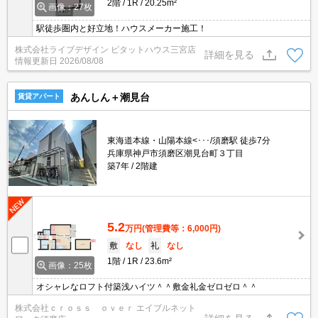
2階
1R
20.25m²
画像：27枚
駅徒歩圏内と好立地！ハウスメーカー施工！
株式会社ライブデザイン ピタットハウス三宮店
詳細を見る
情報更新日
2026/08/08
あんしん＋潮見台
賃貸アパート
東海道本線・山陽本線<･･･/須磨駅 徒歩7分
兵庫県神戸市須磨区潮見台町３丁目
築7年
2階建
5.2
万円
(管理費等：6,000円)
敷
なし
礼
なし
1階
1R
23.6m²
画像：25枚
オシャレなロフト付築浅ハイツ＾＾敷金礼金ゼロゼロ＾＾
株式会社ｃｒｏｓｓ ｏｖｅｒ エイブルネット