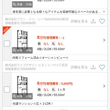
3階
2LDK
55.03m²
画像：30枚
身支度に必要となる様々なアイテムを収納可能なスペースがある独
立洗面台が付いています。収納はシューズボックス・クロゼットな
株式会社プラン・ドゥ・シー SumoSumo元町店
ど豊富なので、広々と空間を利用することも可能です。幅広い層に
詳細を見る
情報更新日
2026/08/05
好評な、駅から徒歩10分に立地する物件です。こちらの物件は閑静
な住宅地にあります。IH調理器でお料理をすることができます。
8
万円
(管理費等：--)
敷
なし
礼
なし
4階
2LDK
55.03m²
画像：30枚
内装リフォーム済み☆オーシャンビュー☆
株式会社ライブデザイン ピタットハウス三宮店
詳細を見る
情報更新日
2026/08/05
6
万円
(管理費等：5,000円)
敷
なし
礼
1ヶ月
4階
2LDK
55.03m²
画像：31枚
分譲マンション☆広々２LDK！