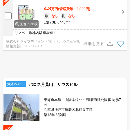
4.8
万円
(管理費等：3,000円)
敷
なし
礼
なし
1階
3DK
48m²
画像：36枚
リノベ！敷地内駐車場有！
株式会社ライブデザイン ピタットハウス三宮店
詳細を見る
情報更新日
2026/08/07
パロス月見山 サウスヒル
賃貸アパート
東海道本線・山陽本線<･･･/須磨海浜公園駅 徒歩7
分
兵庫県神戸市須磨区北町３丁目
築13年
3階建