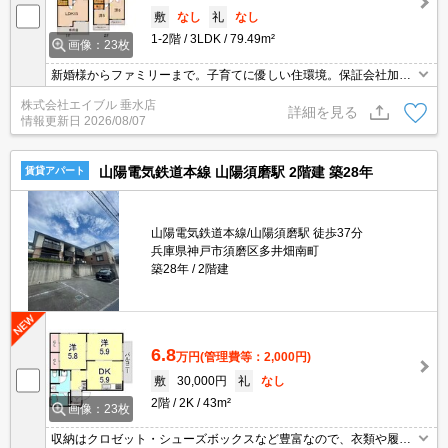
敷
なし
礼
なし
1-2階
3LDK
79.49m²
画像：23枚
新婚様からファミリーまで。子育てに優しい住環境。保証会社加入
要（初回に月総額50%、更新料1.2万円/年）。
株式会社エイブル 垂水店
詳細を見る
情報更新日
2026/08/07
山陽電気鉄道本線 山陽須磨駅 2階建 築28年
賃貸アパート
山陽電気鉄道本線/山陽須磨駅 徒歩37分
兵庫県神戸市須磨区多井畑南町
築28年
2階建
6.8
万円
(管理費等：2,000円)
敷
30,000円
礼
なし
2階
2K
43m²
画像：23枚
収納はクロゼット・シューズボックスなど豊富なので、衣類や履き