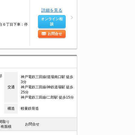
詳細を見る
オンライン相
談
津台６丁目下車：停
お問合せ
部
神戸電鉄三田線/道場南口駅 徒歩
3分
交通
神戸電鉄三田線/神鉄道場駅 徒歩
25分
神戸電鉄三田線/二郎駅 徒歩15分
構造
軽量鉄骨造
間取り
お問合せ
専有面積