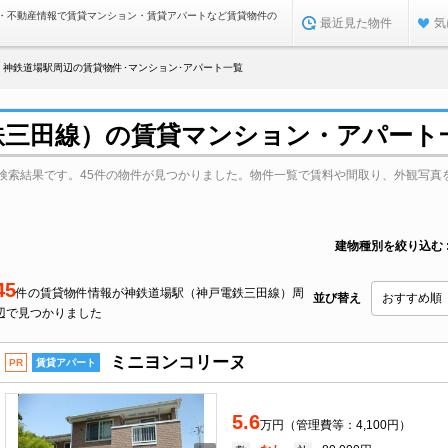
・不動産情報で賃貸マンション・賃貸アパートなど賃貸物件の
最近見た物件
気
神鉄道場駅周辺の賃貸物件･マンション･アパート一覧
鉄三田線）の賃貸マンション・アパート
検索結果です。45件の物件が見つかりました。物件一覧で賃料や間取り、外観写真
建物種別を絞り込む
45
件の賃貸物件情報が神鉄道場駅（神戸電鉄三田線）周
並び替え
辺で見つかりました
ミニヨンコリーヌ
PR
賃貸アパート
5.6
万円（管理費等：4,100円）