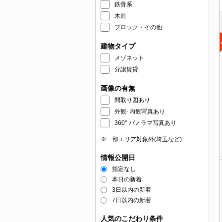
鉄骨系
木造
ブロック・その他
建物タイプ
メゾネット
分譲賃貸
画像の有無
間取り図あり
外観･内観写真あり
360° パノラマ写真あり
※一部エリア対象外(埼玉など)
情報公開日
指定なし
本日の新着
3日以内の新着
7日以内の新着
人気のこだわり条件