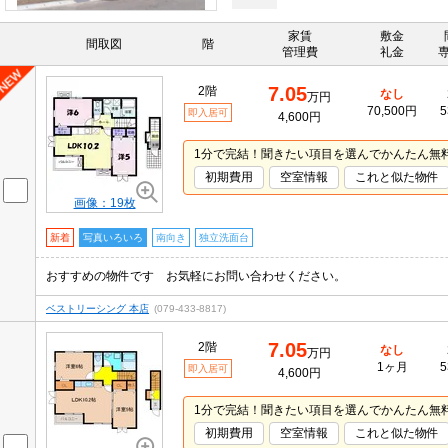
家賃
敷金
間取図
階
管理費
礼金
7.05
2階
なし
万円
70,500円
5
即入居可
4,600円
1分で完結！聞きたい項目を選んでかんたん無
初期費用
空室情報
これと似た物件
画像：19枚
新着
写真いろいろ
南向き
独立洗面台
おすすめの物件です お気軽にお問い合わせください。
ベストリーシング 本店
(079-433-8817)
7.05
2階
なし
万円
1ヶ月
5
即入居可
4,600円
1分で完結！聞きたい項目を選んでかんたん無
初期費用
空室情報
これと似た物件