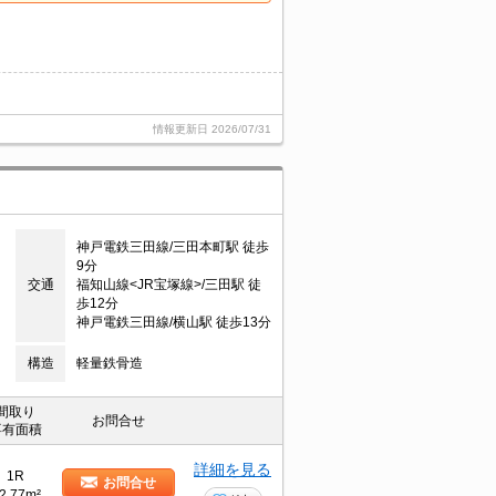
情報更新日
2026/07/31
神戸電鉄三田線/三田本町駅 徒歩
9分
交通
福知山線<JR宝塚線>/三田駅 徒
歩12分
神戸電鉄三田線/横山駅 徒歩13分
構造
軽量鉄骨造
間取り
お問合せ
専有面積
詳細を見る
1R
お問合せ
2.77m²