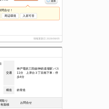
追加
料問合せ！
周辺環境
入居可否
情報更新日
2026/08/05
目
神戸電鉄三田線/神鉄道場駅 バス
交通
11分 上津台３丁目南下車：停
歩4分
構造
鉄骨造
間取り
お問合せ
専有面積