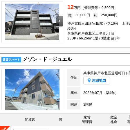
12
万円（管理費等：9,500円）
30,000円
250,000円
敷
礼
神戸電鉄三田線/三田駅 バス16分 上
歩3分
兵庫県神戸市北区上津台5丁目
2LDK / 66.26m² 1階 / 3階建 築3年
メゾン・ド・ジュエル
賃貸アパート
兵庫県神戸市北区道場町日下
住所
周辺地図
築年
2022年07月（築4年）
階建
3階建
家賃
敷金
間取図
階
管理費
礼金