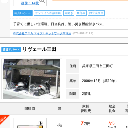
画像：14枚
写真いろいろ
オンライン相談可能
南向き
角部屋
独立洗面台
子育てに優しい住環境。日当良好。追い焚き機能付きバス。
株式会社アスカ エイブルネットワーク岡場店
(078-987-2191)
リヴェール三田
賃貸アパート
住所
兵庫県三田市三田町
築年
2006年12月（築19年）
階建
2階建
家賃
敷金
間取図
階
管理費
礼金
7
なし
万円
2階
2ヶ月
3