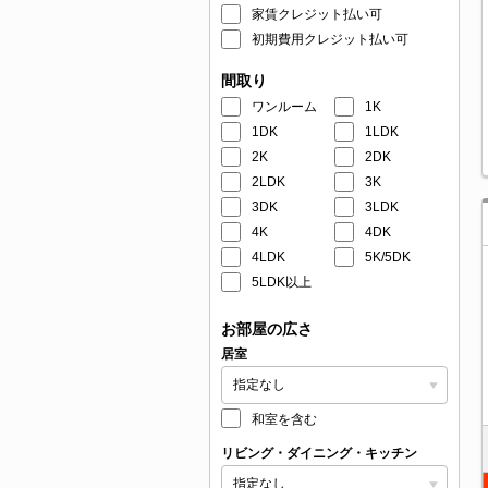
家賃クレジット払い可
初期費用クレジット払い可
間取り
ワンルーム
1K
1DK
1LDK
2K
2DK
2LDK
3K
3DK
3LDK
4K
4DK
4LDK
5K/5DK
5LDK以上
お部屋の広さ
居室
和室を含む
リビング・ダイニング・キッチン