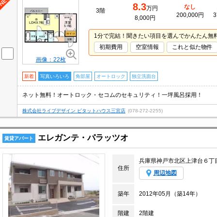
8.3
なし
万円
3階
200,000円
3
8,000円
1分で完結！聞きたい項目を選んでかんたん無
初期費用
空室情報
これと似た物件
画像：22枚
新着
写真いろいろ
角部屋
オートロック
独立洗面台
ネット無料！オートロック・セコムのセキュリティ！一坪風呂採用！
株式会社ライブデザイン ピタットハウス三宮店
(078-272-2255)
エレガンテ・パラッツオ
賃貸アパート
兵庫県神戸市北区上津台６丁
住所
周辺地図
築年
2012年05月（築14年）
階建
2階建