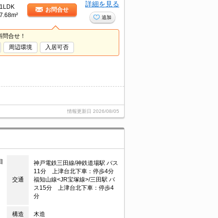
詳細を見る
1LDK
お問合せ
7.68m²
追加
料問合せ！
周辺環境
入居可否
情報更新日
2026/08/05
目
神戸電鉄三田線/神鉄道場駅 バス
11分 上津台北下車：停歩4分
交通
福知山線<JR宝塚線>/三田駅 バ
ス15分 上津台北下車：停歩4
分
構造
木造