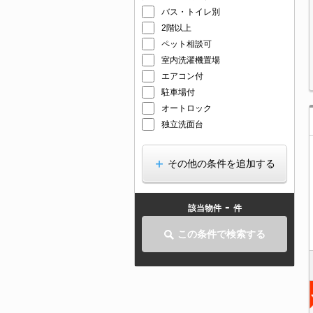
バス・トイレ別
2階以上
ペット相談可
室内洗濯機置場
エアコン付
駐車場付
オートロック
独立洗面台
その他の条件を追加する
-
該当物件
件
この条件で検索する