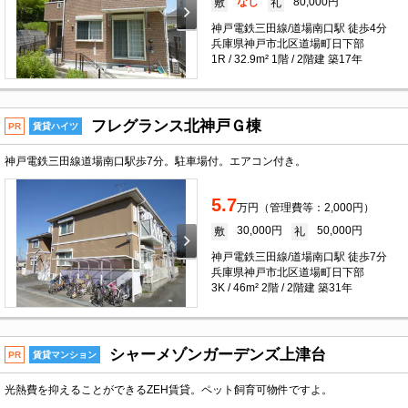
なし
80,000円
敷
礼
神戸電鉄三田線/道場南口駅 徒歩4分
兵庫県神戸市北区道場町日下部
1R / 32.9m² 1階 / 2階建 築17年
フレグランス北神戸Ｇ棟
PR
賃貸ハイツ
神戸電鉄三田線道場南口駅歩7分。駐車場付。エアコン付き。
5.7
万円（管理費等：2,000円）
30,000円
50,000円
敷
礼
神戸電鉄三田線/道場南口駅 徒歩7分
兵庫県神戸市北区道場町日下部
3K / 46m² 2階 / 2階建 築31年
シャーメゾンガーデンズ上津台
PR
賃貸マンション
光熱費を抑えることができるZEH賃貸。ペット飼育可物件ですよ。