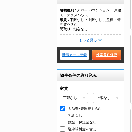
建物種別
アパート/マンション/一戸建
て・テラスハウス
家賃
下限なし ~ 上限なし 共益費・管
理費を含む
間取り
指定なし
もっと見る
新着メール登録
検索条件保存
物件条件の絞り込み
家賃
〜
共益費･管理費を含む
礼金なし
敷金・保証金なし
駐車場料金を含む