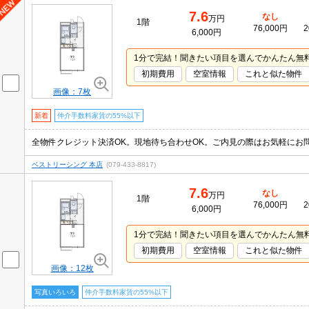
7.6
なし
万円
1階
76,000円
2
6,000円
1分で完結！聞きたい項目を選んでかんたん無
初期費用
空室情報
これと似た物件
画像：7枚
新着
仲介手数料家賃の55%以下
全物件クレジット決済OK。現地待ち合わせOK。ご内見の際はお気軽にお
ベストリーシング 本店
(079-433-8817)
7.6
なし
万円
1階
76,000円
2
6,000円
1分で完結！聞きたい項目を選んでかんたん無
初期費用
空室情報
これと似た物件
画像：12枚
写真いろいろ
仲介手数料家賃の55%以下