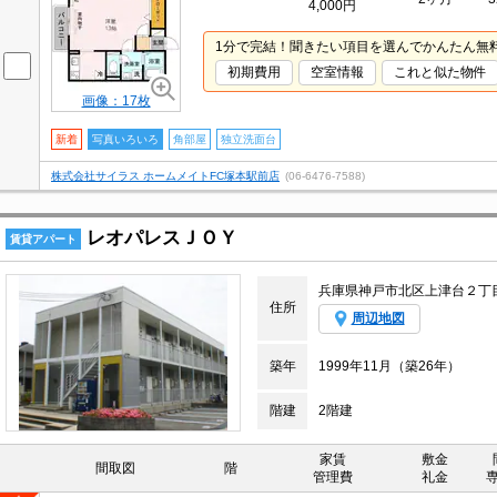
4,000円
1分で完結！聞きたい項目を選んでかんたん無
初期費用
空室情報
これと似た物件
画像：17枚
新着
写真いろいろ
角部屋
独立洗面台
株式会社サイラス ホームメイトFC塚本駅前店
(06-6476-7588)
レオパレスＪＯＹ
賃貸アパート
兵庫県神戸市北区上津台２丁
住所
周辺地図
築年
1999年11月（築26年）
階建
2階建
家賃
敷金
間取図
階
管理費
礼金