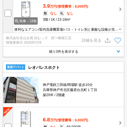
3.9
万円
(管理費等：8,000円)
敷
なし
礼
なし
3階
1K
23.18m²
画像：18枚
便利なエアコン/室内洗濯機置場/バス・トイレ別と素敵な設備が充
実。防犯カメラで一人暮らしでも安心です。素敵な1K/23.18m2/２
株式会社谷山企画 住む→ズ 四ツ橋堀江店
Ｆ以上の暮らしやすい物件ですよ。快適な暮らしは株式会社谷山企
詳細を見る
情報更新日
2026/07/29
画にお任せくださいませ
残り3件を表示する
レオパレスホクト
賃貸アパート
神戸電鉄三田線/岡場駅 徒歩10分
兵庫県神戸市北区藤原台北町１丁目
築20年
2階建
6.8
万円
(管理費等：6,000円)
敷
なし
礼
68,000円