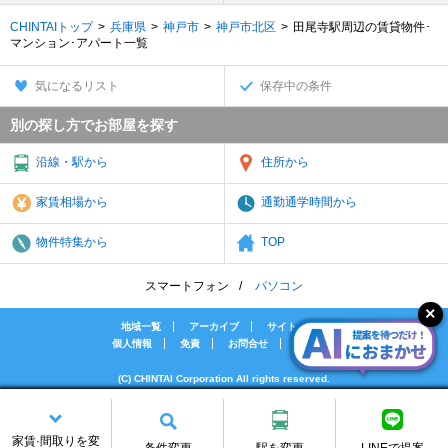
CHINTAIトップ
兵庫県
神戸市
神戸市北区
田尾寺駅周辺の賃貸物件･
マンション･アパート一覧
気になるリスト
保存中の条件
別の探し方でお部屋を探す
沿線・駅から
住所から
家賃相場から
通勤通学時間から
物件特集から
TOP
スマートフォン
パソコン
地域一覧
アーカイブ
サイトマップ
個人情報
免責
お問合せ
会社案内
(C) CHINTAI Corporation All rights reserved.
[PR]賃貸物件の疑問解決！教えてエイブルAGENT
[PR]賃貸生活の工夫を紹介！CHINTAI情報局
家賃·間取りを変
[PR]女性の賃貸生活を応援！Woman.CHINTAI
条件変更
駅を変更
LINEで提案