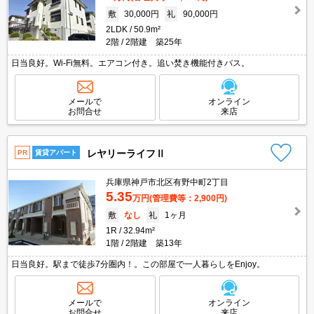
敷
30,000円
礼
90,000円
2LDK
50.9m²
2階
2階建 築25年
日当良好。Wi-Fi無料。エアコン付き。追い焚き機能付きバス。
メールで
オンライン
お問合せ
来店
レヤリーライフⅡ
PR
賃貸アパート
兵庫県神戸市北区有野中町2丁目
5.35
万円
(管理費等：2,900円)
敷
なし
礼
1ヶ月
1R
32.94m²
1階
2階建 築13年
日当良好。駅まで徒歩7分圏内！。この部屋で一人暮らしをEnjoy。
メールで
オンライン
お問合せ
来店