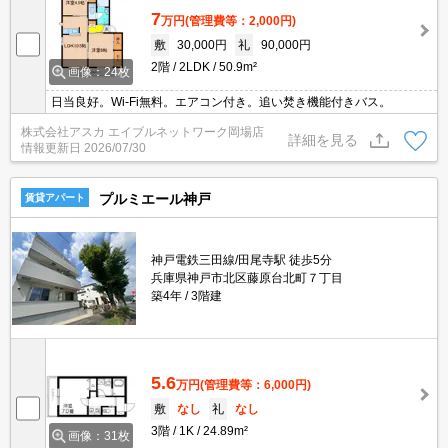
7
万円
(管理費等：2,000円)
敷
30,000円
礼
90,000円
2階
2LDK
50.9m²
画像：24枚
日当良好。Wi-Fi無料。エアコン付き。追い焚き機能付きバス。
株式会社アスカ エイブルネットワーク岡場店
詳細を見る
情報更新日
2026/07/30
プルミエール神戸
賃貸アパート
神戸電鉄三田線/田尾寺駅 徒歩5分
兵庫県神戸市北区藤原台北町７丁目
築4年
3階建
5.6
万円
(管理費等：6,000円)
敷
なし
礼
なし
3階
1K
24.89m²
画像：31枚