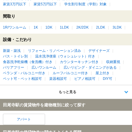
家賃3万円以下
家賃5万円以下
学生割引制度（学割）対象
間取り
1R/ワンルーム
1K
1DK
1LDK
2K/2DK
2LDK
3LDK
設備・こだわり
新築・築浅
リフォーム・リノベーション済み
デザイナーズ
バス・トイレ別
温水洗浄便座（ウォシュレット）付き
食器洗浄乾燥機（食洗機）付き
カウンターキッチン付き
収納重視
バリアフリー
広いワンルーム
広いリビング・ダイニングがある
ベランダ・バルコニー付き
ルーフバルコニー付き
屋上付き
ペット可・ペット相談可
楽器相談可
ピアノ相談可
DIY可
もっと見る
田尾寺駅の賃貸物件を建物種別に絞って探す
アパート