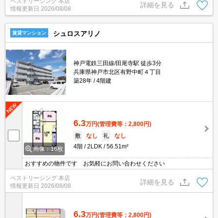
ベストリーシング 本店
詳細を見る
情報更新日
2026/08/08
シュロスアリノ
賃貸マンション
神戸電鉄三田線/田尾寺駅 徒歩3分
兵庫県神戸市北区有野中町４丁目
築28年
4階建
6.3
万円
(管理費等：2,800円)
敷
なし
礼
なし
4階
2LDK
56.51m²
画像：16枚
おすすめの物件です お気軽にお問い合わせください
ベストリーシング 本店
詳細を見る
情報更新日
2026/08/08
6.3
万円
(管理費等：2,800円)