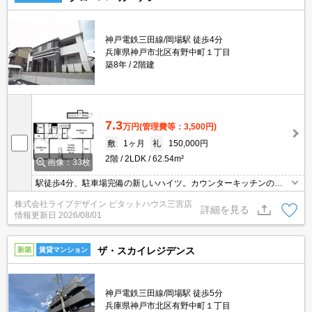
神戸電鉄三田線/岡場駅 徒歩4分
兵庫県神戸市北区有野中町１丁目
築8年
2階建
7.3
万円
(管理費等：3,500円)
敷
1ヶ月
礼
150,000円
2階
2LDK
62.54m²
画像：33枚
駅徒歩4分、駐車場完備の新しいハイツ。カウンターキッチンのか
っこいい間取り。南東向き4室限りのプライベート空間！
株式会社ライブデザイン ピタットハウス三宮店
詳細を見る
情報更新日
2026/08/01
ザ・スカイレジデンス
新築
賃貸マンション
神戸電鉄三田線/岡場駅 徒歩5分
兵庫県神戸市北区有野中町１丁目