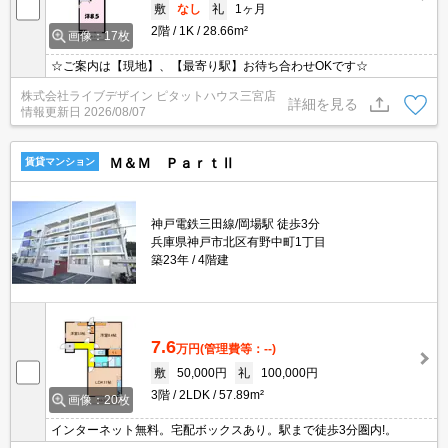
敷
なし
礼
1ヶ月
2階
1K
28.66m²
画像：17枚
☆ご案内は【現地】、【最寄り駅】お待ち合わせOKです☆
株式会社ライブデザイン ピタットハウス三宮店
詳細を見る
情報更新日
2026/08/07
Ｍ＆Ｍ ＰａｒｔⅡ
賃貸マンション
神戸電鉄三田線/岡場駅 徒歩3分
兵庫県神戸市北区有野中町1丁目
築23年
4階建
7.6
万円
(管理費等：--)
敷
50,000円
礼
100,000円
3階
2LDK
57.89m²
画像：20枚
インターネット無料。宅配ボックスあり。駅まで徒歩3分圏内!。