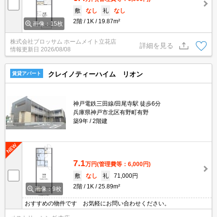
敷
なし
礼
なし
2階
1K
19.87m²
画像：15枚
株式会社ブロッサム ホームメイト立花店
詳細を見る
情報更新日
2026/08/08
クレイノティーハイム リオン
賃貸アパート
神戸電鉄三田線/田尾寺駅 徒歩6分
兵庫県神戸市北区有野町有野
築9年
2階建
7.1
万円
(管理費等：6,000円)
敷
なし
礼
71,000円
2階
1K
25.89m²
画像：9枚
おすすめの物件です お気軽にお問い合わせください。