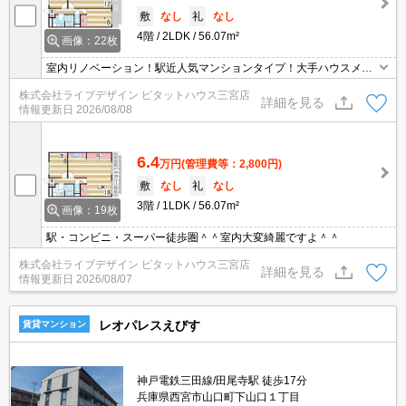
敷
なし
礼
なし
4階
2LDK
56.07m²
画像：22枚
室内リノベーション！駅近人気マンションタイプ！大手ハウスメー
カー施工で安心！案内
株式会社ライブデザイン ピタットハウス三宮店
詳細を見る
情報更新日
2026/08/08
6.4
万円
(管理費等：2,800円)
敷
なし
礼
なし
3階
1LDK
56.07m²
画像：19枚
駅・コンビニ・スーパー徒歩圏＾＾室内大変綺麗ですよ＾＾
株式会社ライブデザイン ピタットハウス三宮店
詳細を見る
情報更新日
2026/08/07
レオパレスえびす
賃貸マンション
神戸電鉄三田線/田尾寺駅 徒歩17分
兵庫県西宮市山口町下山口１丁目