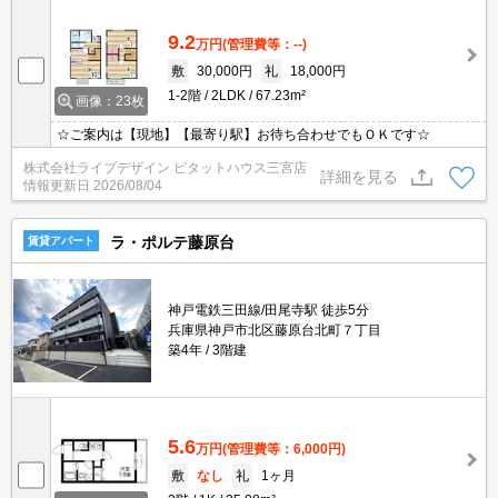
9.2
万円
(管理費等：--)
敷
30,000円
礼
18,000円
1-2階
2LDK
67.23m²
画像：23枚
☆ご案内は【現地】【最寄り駅】お待ち合わせでもＯＫです☆
株式会社ライブデザイン ピタットハウス三宮店
詳細を見る
情報更新日
2026/08/04
ラ・ポルテ藤原台
賃貸アパート
神戸電鉄三田線/田尾寺駅 徒歩5分
兵庫県神戸市北区藤原台北町７丁目
築4年
3階建
5.6
万円
(管理費等：6,000円)
敷
なし
礼
1ヶ月