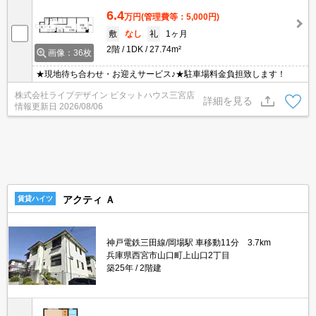
6.4
万円
(管理費等：5,000円)
敷
なし
礼
1ヶ月
2階
1DK
27.74m²
画像：36枚
★現地待ち合わせ・お迎えサービス♪★駐車場料金負担致します！
株式会社ライブデザイン ピタットハウス三宮店
詳細を見る
情報更新日
2026/08/06
アクティ Ａ
賃貸ハイツ
神戸電鉄三田線/岡場駅 車移動11分 3.7km
兵庫県西宮市山口町上山口2丁目
築25年
2階建