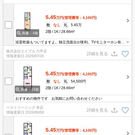
5.45
万円
(管理費等：4,100円)
敷
なし
礼
5.45万
2階
1K
28.66m²
画像：4枚
浴室乾燥もついてますよ。独立洗面台が便利。TVモニターホン有。
設備が充実していますよね。24時間安心サポート1,980円。退去
株式会社エイブル 六甲店
時、ルームクリーニング料金50,000円。最寄り駅まで徒歩6分！。
詳細を見る
情報更新日
2026/07/26
5.45
万円
(管理費等：4,100円)
敷
なし
礼
54,500円
2階
1K
28.66m²
画像：18枚
おすすめの物件です お気軽にお問い合わせください
ベストリーシング 本店
詳細を見る
情報更新日
2026/08/08
5.45
万円
(管理費等：4,100円)