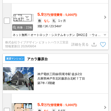
5.9
万円
(管理費等：5,000円)
敷
なし
礼
1ヶ月
3階
1K
23.54m²
画像：22枚
ネット無料！オートロック・システムキッチン【IH2口】・ウォッ
シュレット！
株式会社ライブデザイン ピタットハウス三宮店
詳細を見る
情報更新日
2026/08/04
アカラ藤原台
賃貸マンション
神戸電鉄三田線/田尾寺駅 徒歩2分
兵庫県神戸市北区藤原台北町７丁目
築7年
3階建
5.9
万円
(管理費等：5,000円)
敷
なし
礼
5.9万