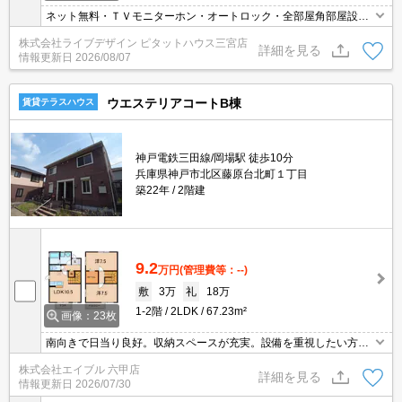
ネット無料・ＴＶモニターホン・オートロック・全部屋角部屋設
計！現地待ち合わせも可
株式会社ライブデザイン ピタットハウス三宮店
詳細を見る
情報更新日
2026/08/07
ウエステリアコートB棟
賃貸テラスハウス
神戸電鉄三田線/岡場駅 徒歩10分
兵庫県神戸市北区藤原台北町１丁目
築22年
2階建
9.2
万円
(管理費等：--)
敷
3万
礼
18万
1-2階
2LDK
67.23m²
画像：23枚
南向きで日当り良好。収納スペースが充実。設備を重視したい方
に。現地待ち合わせ、物件ご案内可能。仲介手数料家賃の0.55ヵ月
株式会社エイブル 六甲店
分。オンライン契約対応可。ぜひお問い合わせください!。
詳細を見る
情報更新日
2026/07/30