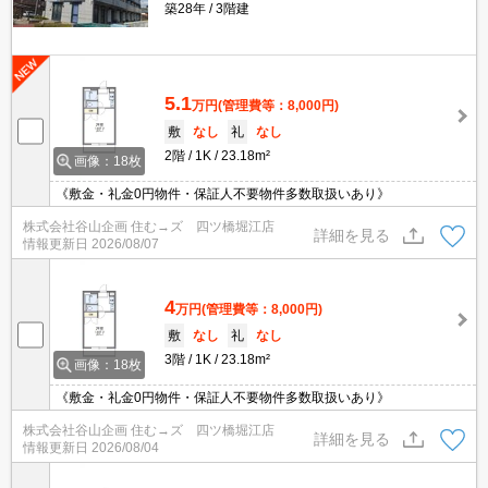
築28年
3階建
5.1
万円
(管理費等：8,000円)
敷
なし
礼
なし
2階
1K
23.18m²
画像：18枚
《敷金・礼金0円物件・保証人不要物件多数取扱いあり》
株式会社谷山企画 住む→ズ 四ツ橋堀江店
詳細を見る
情報更新日
2026/08/07
4
万円
(管理費等：8,000円)
敷
なし
礼
なし
3階
1K
23.18m²
画像：18枚
《敷金・礼金0円物件・保証人不要物件多数取扱いあり》
株式会社谷山企画 住む→ズ 四ツ橋堀江店
詳細を見る
情報更新日
2026/08/04