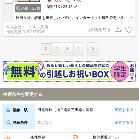
3階
1K
23.45m²
画像：23枚
日当良好。設備を重視したい方に。インターネット無料で使い放
題。退去時、鍵交換20,000円。退去時清掃費33,000円。
株式会社エイブル 六甲店
詳細を見る
情報更新日
2026/07/29
1
2
3
4
検索条件を変更する
田尾寺駅（神戸電鉄三田線）周辺
変更する
沿線・駅
詳細条件
指定なし
変更する
条件保存
物件新着メール