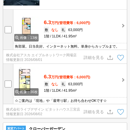
6.3
万円
(管理費等：6,000円)
敷
なし
礼
63,000円
1階
1LDK
41.95m²
画像：13枚
角部屋。日当良好。インターネット無料。単身からカップルまで。
株式会社アスカ エイブルネットワーク岡場店
詳細を見る
情報更新日
2026/08/01
6.3
万円
(管理費等：6,000円)
敷
なし
礼
63,000円
1階
1LDK
41.95m²
画像：36枚
☆ご案内は「現地」や「最寄り駅」お待ち合わせOKです☆
株式会社ライブデザイン ピタットハウス三宮店
詳細を見る
情報更新日
2026/08/02
クローバーガーデン
賃貸アパート