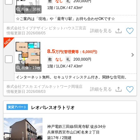
敷
なし
礼
200,000円
1階
1LDK
47.43m²
画像：36枚
☆ご案内は「現地」や「最寄り駅」お待ち合わせOKです☆
株式会社ライブデザイン ピタットハウス三宮店
詳細を見る
情報更新日
2026/08/05
8.5
万円
(管理費等：6,000円)
敷
なし
礼
200,000円
1階
1LDK
47.43m²
画像：19枚
インターネット無料。セキュリティシステム付き。閑静な住宅街。
株式会社アスカ エイブルネットワーク岡場店
詳細を見る
情報更新日
2026/08/03
レオパレスオラトリオ
賃貸アパート
神戸電鉄三田線/田尾寺駅 徒歩34分
兵庫県西宮市山口町名来２丁目
築17年
2階建