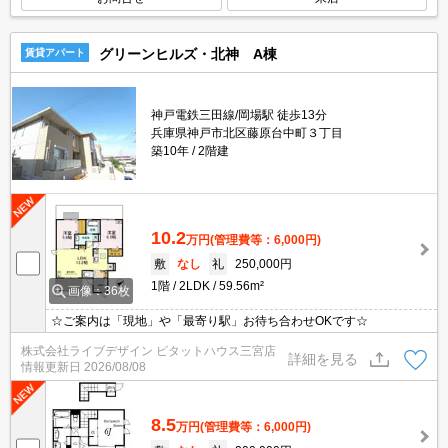
グリーンヒルズ・北神 A棟
賃貸アパート
神戸電鉄三田線/岡場駅 徒歩13分
兵庫県神戸市北区藤原台中町３丁目
築10年
2階建
10.2
万円
(管理費等：6,000円)
敷
なし
礼
250,000円
1階
2LDK
59.56m²
画像：36枚
☆ご案内は「現地」や「最寄り駅」お待ち合わせOKです☆
株式会社ライブデザイン ピタットハウス三宮店
詳細を見る
情報更新日
2026/08/08
8.5
万円
(管理費等：6,000円)