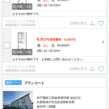
2階
1K
20.42m²
画像：11枚
おすすめの物件です。
ベストリーシング 本店
詳細を見る
情報更新日
2026/08/08
6.9
万円
(管理費等：6,000円)
敷
なし
礼
69,000円
2階
1K
20.42m²
画像：14枚
おすすめの物件です お気軽にお問い合わせください。
ベストリーシング 本店
詳細を見る
情報更新日
2026/08/08
ブランコート
賃貸アパート
神戸電鉄三田線/田尾寺駅 徒歩2分
兵庫県神戸市北区有野町有野
築20年
2階建