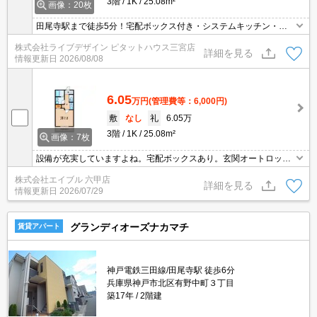
3階
1K
25.08m²
画像：20枚
田尾寺駅まで徒歩5分！宅配ボックス付き・システムキッチン・イ
ンターネット無料です！是非一度内覧してみませんか？
株式会社ライブデザイン ピタットハウス三宮店
詳細を見る
情報更新日
2026/08/08
6.05
万円
(管理費等：6,000円)
敷
なし
礼
6.05万
3階
1K
25.08m²
画像：7枚
設備が充実していますよね。宅配ボックスあり。玄関オートロック
なので安心。インターネット無料で使い放題。仲介手数料家賃の0.5
株式会社エイブル 六甲店
5ヵ月分(税込)。現地待ち合わせ、物件ご案内可能。オンライン契約
詳細を見る
情報更新日
2026/07/29
対応可。
グランディオーズナカマチ
賃貸アパート
神戸電鉄三田線/田尾寺駅 徒歩6分
兵庫県神戸市北区有野中町３丁目
築17年
2階建