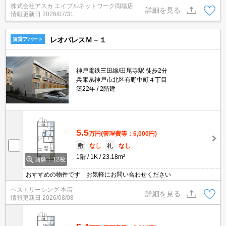
株式会社アスカ エイブルネットワーク岡場店
詳細を見る
情報更新日
2026/07/31
レオパレスＭ－１
賃貸アパート
神戸電鉄三田線/田尾寺駅 徒歩2分
兵庫県神戸市北区有野中町４丁目
築22年
2階建
5.5
万円
(管理費等：6,000円)
敷
なし
礼
なし
1階
1K
23.18m²
画像：12枚
おすすめの物件です お気軽にお問い合わせください
ベストリーシング 本店
詳細を見る
情報更新日
2026/08/08