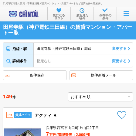
田尾寺駅周辺の賃貸・不動産情報で賃貸マンション・賃貸アパートなど賃貸物件の部屋探し
お部屋を探す
気になる
最近見た
保存中の
リスト
物件
条件
沿線・駅から
田尾寺駅（神戸電鉄三田線）の賃貸マンション・アパー
住所から
ト一覧
家賃相場から
田尾寺駅（神戸電鉄三田線）周辺
変更する
沿線・駅
通勤通学時間から
詳細条件
指定なし
変更する
物件特集から
不動産会社から
条件保存
物件新着メール
TOP
149
件
アクティ Ａ
PR
賃貸ハイツ
兵庫県西宮市山口町上山口2丁目
7
万円
(管理費等：2,000円)