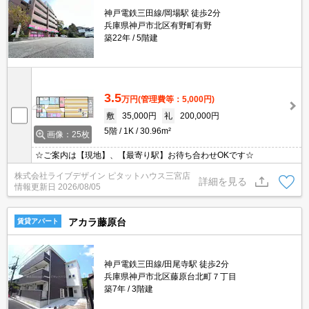
神戸電鉄三田線/岡場駅 徒歩2分
兵庫県神戸市北区有野町有野
築22年
5階建
3.5
万円
(管理費等：5,000円)
敷
35,000円
礼
200,000円
5階
1K
30.96m²
画像：25枚
☆ご案内は【現地】、【最寄り駅】お待ち合わせOKです☆
株式会社ライブデザイン ピタットハウス三宮店
詳細を見る
情報更新日
2026/08/05
アカラ藤原台
賃貸アパート
神戸電鉄三田線/田尾寺駅 徒歩2分
兵庫県神戸市北区藤原台北町７丁目
築7年
3階建