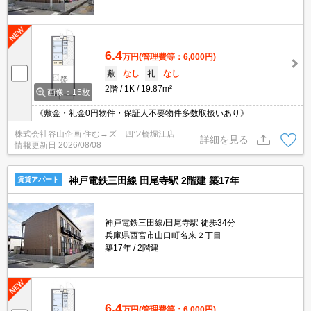
6.4
万円
(管理費等：6,000円)
敷
なし
礼
なし
2階
1K
19.87m²
画像：15枚
《敷金・礼金0円物件・保証人不要物件多数取扱いあり》
株式会社谷山企画 住む→ズ 四ツ橋堀江店
詳細を見る
情報更新日
2026/08/08
神戸電鉄三田線 田尾寺駅 2階建 築17年
賃貸アパート
神戸電鉄三田線/田尾寺駅 徒歩34分
兵庫県西宮市山口町名来２丁目
築17年
2階建
6.4
万円
(管理費等：6,000円)