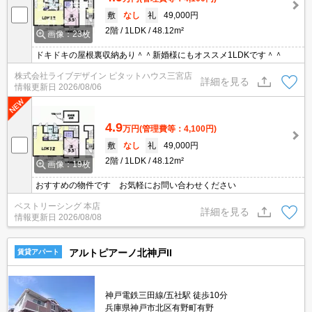
敷
なし
礼
49,000円
2階
1LDK
48.12m²
画像：23枚
ドキドキの屋根裏収納あり＾＾新婚様にもオススメ1LDKです＾＾
株式会社ライブデザイン ピタットハウス三宮店
詳細を見る
情報更新日
2026/08/06
4.9
万円
(管理費等：4,100円)
敷
なし
礼
49,000円
2階
1LDK
48.12m²
画像：19枚
おすすめの物件です お気軽にお問い合わせください
ベストリーシング 本店
詳細を見る
情報更新日
2026/08/08
アルトピアーノ北神戸II
賃貸アパート
神戸電鉄三田線/五社駅 徒歩10分
兵庫県神戸市北区有野町有野