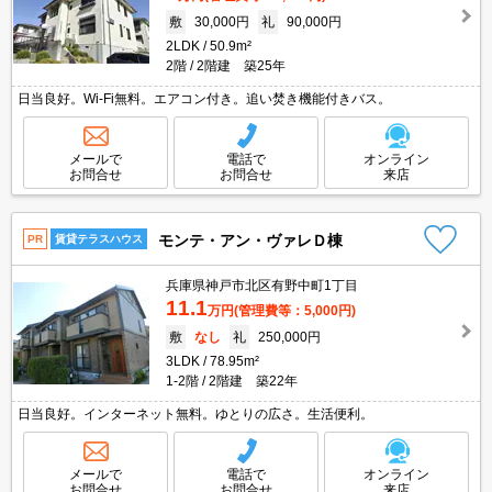
敷
30,000円
礼
90,000円
2LDK
50.9m²
2階
2階建 築25年
日当良好。Wi-Fi無料。エアコン付き。追い焚き機能付きバス。
メールで
電話で
オンライン
お問合せ
お問合せ
来店
モンテ・アン・ヴァレＤ棟
PR
賃貸テラスハウス
兵庫県神戸市北区有野中町1丁目
11.1
万円
(管理費等：5,000円)
敷
なし
礼
250,000円
3LDK
78.95m²
1-2階
2階建 築22年
日当良好。インターネット無料。ゆとりの広さ。生活便利。
メールで
電話で
オンライン
お問合せ
お問合せ
来店