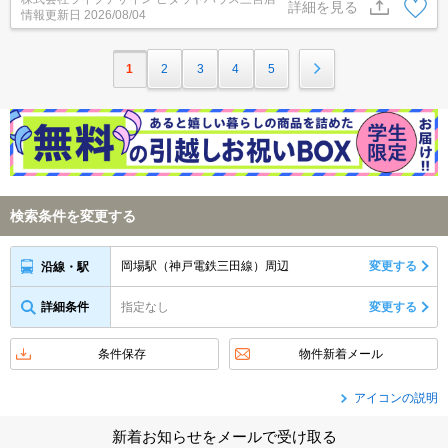
詳細を見る
情報更新日
2026/08/04
1
2
3
4
5
検索条件を変更する
岡場駅（神戸電鉄三田線）周辺
変更する
沿線・駅
詳細条件
指定なし
変更する
条件保存
物件新着メール
アイコンの説明
新着お知らせをメールで受け取る