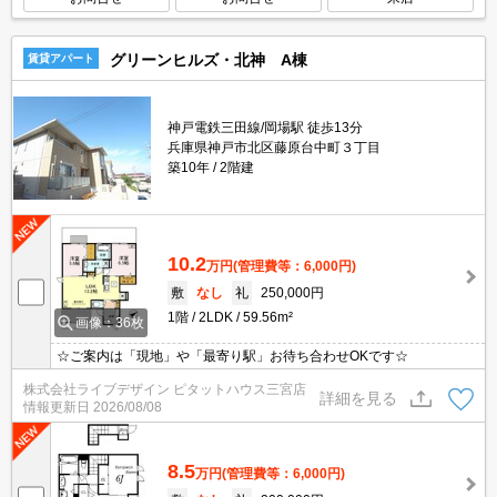
グリーンヒルズ・北神 A棟
賃貸アパート
神戸電鉄三田線/岡場駅 徒歩13分
兵庫県神戸市北区藤原台中町３丁目
築10年
2階建
10.2
万円
(管理費等：6,000円)
敷
なし
礼
250,000円
1階
2LDK
59.56m²
画像：36枚
☆ご案内は「現地」や「最寄り駅」お待ち合わせOKです☆
株式会社ライブデザイン ピタットハウス三宮店
詳細を見る
情報更新日
2026/08/08
8.5
万円
(管理費等：6,000円)