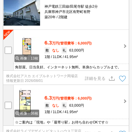
神戸電鉄三田線/田尾寺駅 徒歩2分
兵庫県神戸市北区有野町有野
築20年
2階建
6.3
万円
(管理費等：6,000円)
敷
なし
礼
63,000円
1階
1LDK
41.95m²
画像：13枚
角部屋。日当良好。インターネット無料。単身からカップルまで。
株式会社アスカ エイブルネットワーク岡場店
詳細を見る
情報更新日
2026/08/01
6.3
万円
(管理費等：6,000円)
敷
なし
礼
63,000円
1階
1LDK
41.95m²
画像：36枚
☆ご案内は「現地」や「最寄り駅」お待ち合わせOKです☆
株式会社ライブデザイン ピタットハウス三宮店