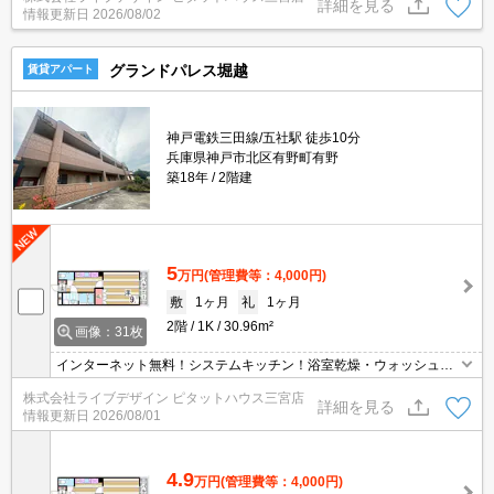
詳細を見る
情報更新日
2026/08/02
グランドパレス堀越
賃貸アパート
神戸電鉄三田線/五社駅 徒歩10分
兵庫県神戸市北区有野町有野
築18年
2階建
5
万円
(管理費等：4,000円)
敷
1ヶ月
礼
1ヶ月
2階
1K
30.96m²
画像：31枚
インターネット無料！システムキッチン！浴室乾燥・ウォッシュレ
ット等設備充実！
株式会社ライブデザイン ピタットハウス三宮店
詳細を見る
情報更新日
2026/08/01
4.9
万円
(管理費等：4,000円)