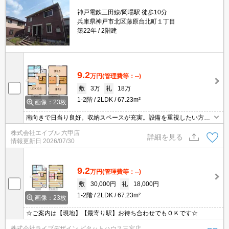
神戸電鉄三田線/岡場駅 徒歩10分
兵庫県神戸市北区藤原台北町１丁目
築22年
2階建
9.2
万円
(管理費等：--)
敷
3万
礼
18万
1-2階
2LDK
67.23m²
画像：23枚
南向きで日当り良好。収納スペースが充実。設備を重視したい方
に。現地待ち合わせ、物件ご案内可能。仲介手数料家賃の0.55ヵ月
株式会社エイブル 六甲店
分。オンライン契約対応可。ぜひお問い合わせください!。
詳細を見る
情報更新日
2026/07/30
9.2
万円
(管理費等：--)
敷
30,000円
礼
18,000円
1-2階
2LDK
67.23m²
画像：23枚
☆ご案内は【現地】【最寄り駅】お待ち合わせでもＯＫです☆
株式会社ライブデザイン ピタットハウス三宮店