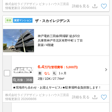
っこいい間取り。南東向き4室限りのプライベート空間！
株式会社ライブデザイン ピタットハウス三宮店
詳細を見る
情報更新日
2026/08/01
ザ・スカイレジデンス
新築
賃貸マンション
神戸電鉄三田線/岡場駅 徒歩5分
兵庫県神戸市北区有野中町１丁目
新築
4階建
6.4
万円
(管理費等：5,000円)
敷
なし
礼
1ヶ月
2階
1DK
27.74m²
画像：36枚
★現地待ち合わせ・お迎えサービス♪★駐車場料金負担致します！
株式会社ライブデザイン ピタットハウス三宮店
詳細を見る
情報更新日
2026/08/06