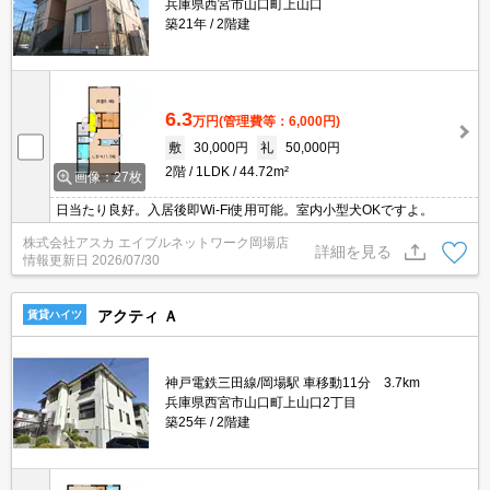
兵庫県西宮市山口町上山口
築21年
2階建
6.3
万円
(管理費等：6,000円)
敷
30,000円
礼
50,000円
2階
1LDK
44.72m²
画像：27枚
日当たり良好。入居後即Wi-Fi使用可能。室内小型犬OKですよ。
株式会社アスカ エイブルネットワーク岡場店
詳細を見る
情報更新日
2026/07/30
アクティ Ａ
賃貸ハイツ
神戸電鉄三田線/岡場駅 車移動11分 3.7km
兵庫県西宮市山口町上山口2丁目
築25年
2階建