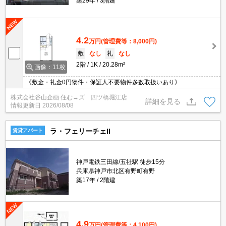
築29年
3階建
4.2
万円
(管理費等：8,000円)
敷
なし
礼
なし
2階
1K
20.28m²
画像：11枚
《敷金・礼金0円物件・保証人不要物件多数取扱いあり》
株式会社谷山企画 住む→ズ 四ツ橋堀江店
詳細を見る
情報更新日
2026/08/08
ラ・フェリーチェII
賃貸アパート
神戸電鉄三田線/五社駅 徒歩15分
兵庫県神戸市北区有野町有野
築17年
2階建
4.9
万円
(管理費等：4,100円)