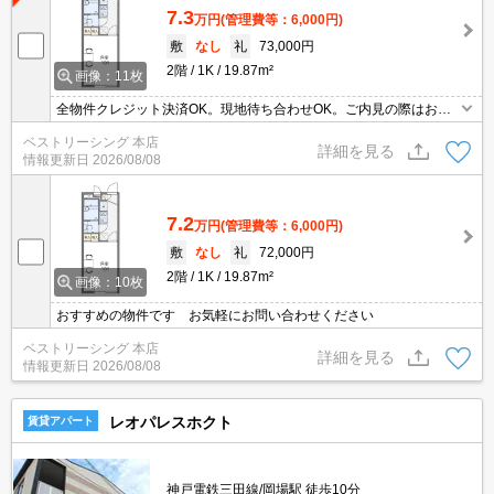
7.3
万円
(管理費等：6,000円)
敷
なし
礼
73,000円
2階
1K
19.87m²
画像：11枚
全物件クレジット決済OK。現地待ち合わせOK。ご内見の際はお気
軽にお問い合わせください。
ベストリーシング 本店
詳細を見る
情報更新日
2026/08/08
7.2
万円
(管理費等：6,000円)
敷
なし
礼
72,000円
2階
1K
19.87m²
画像：10枚
おすすめの物件です お気軽にお問い合わせください
ベストリーシング 本店
詳細を見る
情報更新日
2026/08/08
レオパレスホクト
賃貸アパート
神戸電鉄三田線/岡場駅 徒歩10分