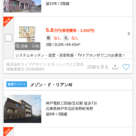
築23年
2階建
5.8
万円
(管理費等：3,300円)
敷
なし
礼
なし
2階
2LDK
64.43m²
画像：32枚
システムキッチン・追焚・浴室乾燥・TVドアホン付でこのお家賃！
株式会社ライブデザイン ピタットハウス三宮店
詳細を見る
情報更新日
2026/08/04
メゾン・ド・リアンXI
賃貸アパート
神戸電鉄三田線/五社駅 徒歩7分
兵庫県神戸市北区有野町有野
築8年
3階建