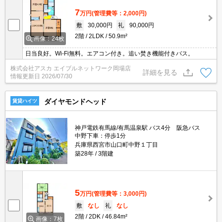
7
万円
(管理費等：2,000円)
敷
30,000円
礼
90,000円
2階
2LDK
50.9m²
画像：24枚
日当良好。Wi-Fi無料。エアコン付き。追い焚き機能付きバス。
株式会社アスカ エイブルネットワーク岡場店
詳細を見る
情報更新日
2026/07/30
ダイヤモンドヘッド
賃貸ハイツ
神戸電鉄有馬線/有馬温泉駅 バス4分 阪急バス
中野下車：停歩1分
兵庫県西宮市山口町中野１丁目
築28年
3階建
5
万円
(管理費等：3,000円)
敷
なし
礼
なし
2階
2DK
46.84m²
画像：7枚