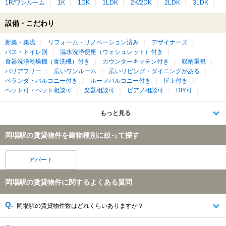
1R/ワンルーム
1K
1DK
1LDK
2K/2DK
2LDK
3LDK
設備・こだわり
新築・築浅
リフォーム・リノベーション済み
デザイナーズ
バス・トイレ別
温水洗浄便座（ウォシュレット）付き
食器洗浄乾燥機（食洗機）付き
カウンターキッチン付き
収納重視
バリアフリー
広いワンルーム
広いリビング・ダイニングがある
ベランダ・バルコニー付き
ルーフバルコニー付き
屋上付き
ペット可・ペット相談可
楽器相談可
ピアノ相談可
DIY可
もっと見る
岡場駅の賃貸物件を建物種別に絞って探す
アパート
岡場駅の賃貸物件に関するよくある質問
岡場駅の賃貸物件数はどれくらいありますか？