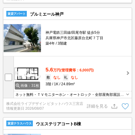
プルミエール神戸
賃貸アパート
神戸電鉄三田線/田尾寺駅 徒歩5分
兵庫県神戸市北区藤原台北町７丁目
築4年
3階建
5.6
万円
(管理費等：6,000円)
敷
なし
礼
なし
3階
1K
24.89m²
画像：31枚
ネット無料・ＴＶモニターホン・オートロック・全部屋角部屋設
計！現地待ち合わせも可
株式会社ライブデザイン ピタットハウス三宮店
詳細を見る
情報更新日
2026/08/07
ウエステリアコートB棟
賃貸テラスハウス