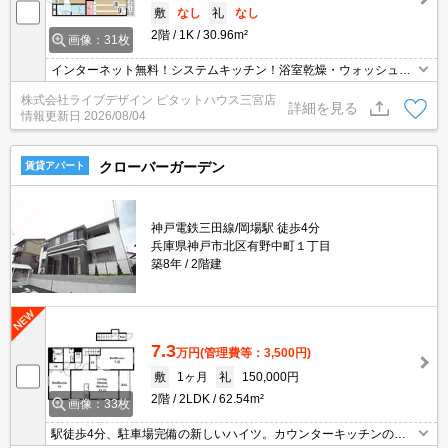
敷
なし
礼
なし
2階
1K
30.96m²
画像：31枚
インターネット無料！システムキッチン！浴室乾燥・ウォッシュレ
ット等設備充実！
株式会社ライブデザイン ピタットハウス三宮店
詳細を見る
情報更新日
2026/08/04
クローバーガーデン
賃貸アパート
神戸電鉄三田線/岡場駅 徒歩4分
兵庫県神戸市北区有野中町１丁目
築8年
2階建
7.3
万円
(管理費等：3,500円)
敷
1ヶ月
礼
150,000円
2階
2LDK
62.54m²
画像：33枚
駅徒歩4分、駐車場完備の新しいハイツ。カウンターキッチンのか