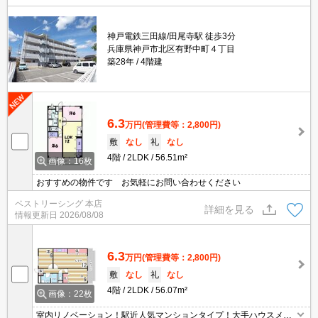
神戸電鉄三田線/田尾寺駅 徒歩3分
兵庫県神戸市北区有野中町４丁目
築28年
4階建
6.3
万円
(管理費等：2,800円)
敷
なし
礼
なし
4階
2LDK
56.51m²
画像：16枚
おすすめの物件です お気軽にお問い合わせください
ベストリーシング 本店
詳細を見る
情報更新日
2026/08/08
6.3
万円
(管理費等：2,800円)
敷
なし
礼
なし
4階
2LDK
56.07m²
画像：22枚
室内リノベーション！駅近人気マンションタイプ！大手ハウスメー