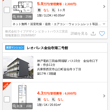
5.9
万円
(管理費等：2,300円)
敷
なし
礼
1ヶ月
1階
1LDK
40.05m²
画像：25枚
ネット無料！浴室乾燥・追炊・エアコン・ウォッシュレット等設備
充実！
株式会社ライブデザイン ピタットハウス三宮店
詳細を見る
情報更新日
2026/08/07
レオパレス金仙寺湖二号館
賃貸マンション
神戸電鉄三田線/岡場駅 バス15分 金仙寺口下
車：停歩11分
兵庫県西宮市山口町金仙寺３丁目
築17年
3階建
4.3
万円
(管理費等：6,000円)
敷
なし
礼
なし
1階
1K
20.81m²
画像：16枚