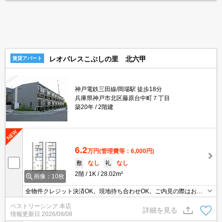
レオパレスこぶしの里 北六甲
賃貸アパート
神戸電鉄三田線/岡場駅 徒歩18分
兵庫県神戸市北区藤原台中町７丁目
築20年
2階建
6.2
万円
(管理費等：6,000円)
敷
なし
礼
なし
2階
1K
28.02m²
画像：10枚
全物件クレジット決済OK。現地待ち合わせOK。ご内見の際はお気
軽にお問い合わせください。
ベストリーシング 本店
詳細を見る
情報更新日
2026/08/08