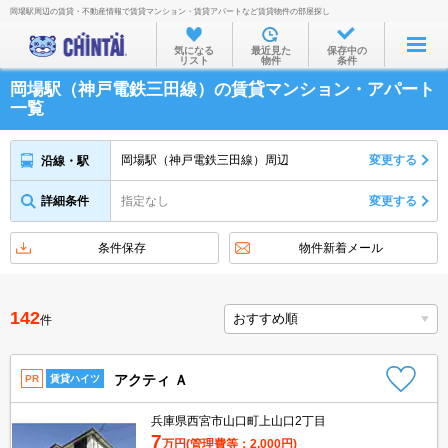
岡場駅周辺の賃貸・不動産情報で賃貸マンション・賃貸アパートなど賃貸物件の部屋探し
お部屋を探す
気になる
最近見た
保存中の
リスト
物件
条件
沿線・駅から
岡場駅（神戸電鉄三田線）の賃貸マンション・アパート
住所から
一覧
家賃相場から
岡場駅（神戸電鉄三田線）周辺
変更する
沿線・駅
通勤通学時間から
詳細条件
指定なし
変更する
物件特集から
不動産会社から
条件保存
物件新着メール
TOP
142
件
アクティ Ａ
PR
賃貸ハイツ
兵庫県西宮市山口町上山口2丁目
7
万円
(管理費等：2,000円)