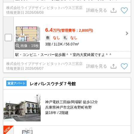
カー施工で安心！案内
株式会社ライブデザイン ピタットハウス三宮店
詳細を見る
情報更新日
2026/08/08
6.4
万円
(管理費等：2,800円)
敷
なし
礼
なし
3階
1LDK
56.07m²
画像：19枚
駅・コンビニ・スーパー徒歩圏＾＾室内大変綺麗ですよ＾＾
株式会社ライブデザイン ピタットハウス三宮店
詳細を見る
情報更新日
2026/08/07
レオパレスウチダ７号館
賃貸アパート
神戸電鉄三田線/岡場駅 徒歩12分
兵庫県神戸市北区有野町有野
築18年
2階建