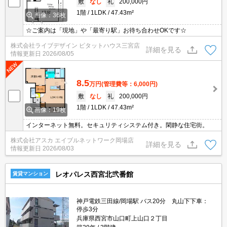
敷
なし
礼
200,000円
1階
1LDK
47.43m²
画像：36枚
☆ご案内は「現地」や「最寄り駅」お待ち合わせOKです☆
株式会社ライブデザイン ピタットハウス三宮店
詳細を見る
情報更新日
2026/08/05
8.5
万円
(管理費等：6,000円)
敷
なし
礼
200,000円
1階
1LDK
47.43m²
画像：19枚
インターネット無料。セキュリティシステム付き。閑静な住宅街。
株式会社アスカ エイブルネットワーク岡場店
詳細を見る
情報更新日
2026/08/03
レオパレス西宮北弐番館
賃貸マンション
神戸電鉄三田線/岡場駅 バス20分 丸山下下車：
停歩3分
兵庫県西宮市山口町上山口２丁目