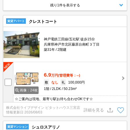
残り1件を表示する
クレストコート
賃貸アパート
神戸電鉄三田線/五社駅 徒歩15分
兵庫県神戸市北区藤原台南町３丁目
築31年
2階建
6.9
万円
(管理費等：--)
敷
なし
礼
100,000円
1階
2LDK
50.23m²
画像：24枚
☆ご案内は現地、最寄り駅お待ち合わせOKです☆
株式会社ライブデザイン ピタットハウス三宮店
詳細を見る
情報更新日
2026/08/03
シュロスアリノ
賃貸マンション