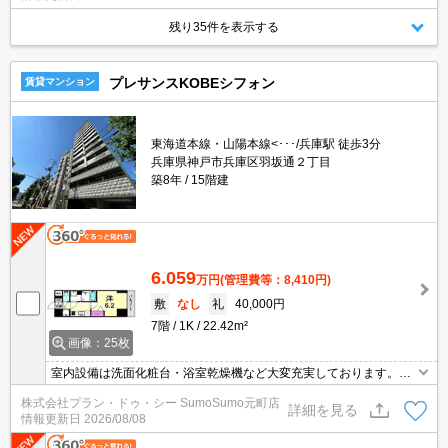
残り35件を表示する
プレサンスKOBEシフォン
賃貸マンション
東海道本線・山陽本線<･･･/兵庫駅 徒歩3分
兵庫県神戸市兵庫区羽坂通２丁目
築8年
15階建
6.059
万円
(管理費等：8,410円)
敷
なし
礼
40,000円
7階
1K
22.42m²
画像：25枚
室内設備は洗面化粧台・浴室乾燥機など大変充実しております。共
用部には宅配ボックスが備え付けられているため、好きなタイミン
株式会社プラン・ドゥ・シー SumoSumo元町店
グで荷物を受け取ることができます。セキュリティ面は、オートロ
詳細を見る
情報更新日
2026/08/08
ック・TVインターホンなど充実しているので安心して生活できま
す。こちらの物件は築8年ですが、充実の設備が整っています。