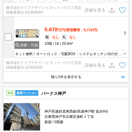
マンション！
株式会社ライブデザイン ピタットハウス三宮店
詳細を見る
情報更新日
2026/08/04
5.678
万円
(管理費等：9,720円)
敷
なし
礼
なし
10階
1K
20.8m²
画像：32枚
ネット無料！オートロック・宅配BOX・システムキッチン付の分譲
マンション！
株式会社ライブデザイン ピタットハウス三宮店
詳細を見る
情報更新日
2026/08/05
残り2件を表示する
パークス神戸
新築
賃貸マンション
神戸高速鉄道東西線/高速神戸駅 徒歩9分
兵庫県神戸市兵庫区湊町１丁目
新築
5階建