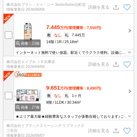
ューズボックス・クロゼットなどが備え付けられているので、衣類
株式会社プラン・ドゥ・シー SumoSumo元町店
や日用品の収納に重宝します。セキュリティ面は、オートロック・
詳細を見る
情報更新日
2026/08/08
TVインターホンなど充実しているので、防犯対策もばっちりです。
7.445
万円
(管理費等：7,550円)
敷
なし
礼
7.445万
14階
1R
25.16m²
画像：23枚
インターネット無料で使い放題。駅近くでラクラク便利。設備に注
目!人気のアイテムせいぞろい。オートロック・エレベーター付RC
株式会社エイブル ＪＲ兵庫店
マンション!。ウォークインクローゼット付で収納自慢です。
詳細を見る
情報更新日
2026/08/08
9.651
万円
(管理費等：8,490円)
敷
なし
礼
1ヶ月
9階
1LDK
30.34m²
画像：27枚
★エリア最大級★経験豊富なスタッフが多数在籍しております♪ご要
望がありましたらお申し付けください！初期費用クレジット支払可
株式会社リブマックスリーシング リブマックス
能！オンライン内覧・オンライン契約等弊社に一度も来店せずとも
詳細を見る
三宮店
問題ありません♪弊社ではネットに掲載されている物件も全てご紹介
情報更新日
2026/08/07
可能になりますので気になる物件は全て申し付けください★