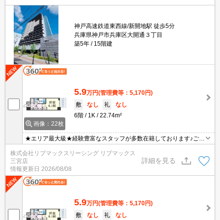
神戸高速鉄道東西線/新開地駅 徒歩5分
兵庫県神戸市兵庫区大開通３丁目
築5年
15階建
5.9
万円
(管理費等：5,170円)
敷
なし
礼
なし
6階
1K
22.74m²
画像：22枚
★エリア最大級★経験豊富なスタッフが多数在籍しております♪ご要
望がありましたらお申し付けください！初期費用クレジット支払可
株式会社リブマックスリーシング リブマックス
能！オンライン内覧・オンライン契約等弊社に一度も来店せずとも
詳細を見る
三宮店
問題ありません♪弊社ではネットに掲載されている物件も全てご紹介
情報更新日
2026/08/08
可能になりますので気になる物件は全て申し付けください！ペット
飼育可能★
5.9
万円
(管理費等：5,170円)
敷
なし
礼
なし