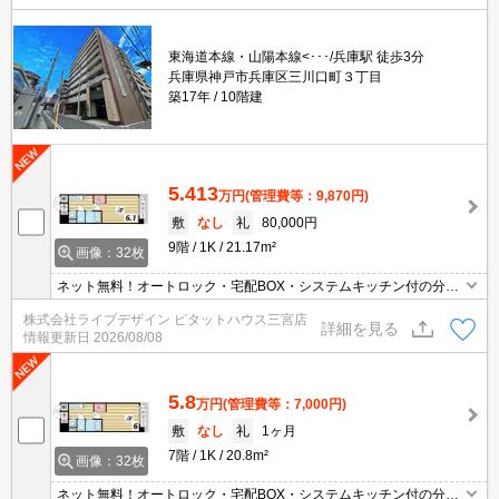
東海道本線・山陽本線<･･･/兵庫駅 徒歩3分
兵庫県神戸市兵庫区三川口町３丁目
築17年
10階建
5.413
万円
(管理費等：9,870円)
敷
なし
礼
80,000円
9階
1K
21.17m²
画像：32枚
ネット無料！オートロック・宅配BOX・システムキッチン付の分譲
マンション！
株式会社ライブデザイン ピタットハウス三宮店
詳細を見る
情報更新日
2026/08/08
5.8
万円
(管理費等：7,000円)
敷
なし
礼
1ヶ月
7階
1K
20.8m²
画像：32枚
ネット無料！オートロック・宅配BOX・システムキッチン付の分譲