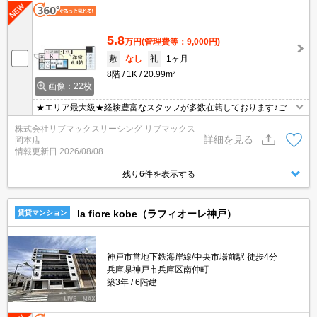
飼育可能★
5.8
万円
(管理費等：9,000円)
敷
なし
礼
1ヶ月
8階
1K
20.99m²
画像：22枚
★エリア最大級★経験豊富なスタッフが多数在籍しております♪ご要
望がありましたらお申し付けください！初期費用クレジット支払可
株式会社リブマックスリーシング リブマックス
能！オンライン内覧・オンライン契約等弊社に一度も来店せずとも
詳細を見る
岡本店
問題ありません♪弊社ではネットに掲載されている物件も全てご紹介
情報更新日
2026/08/08
可能になりますので気になる物件は全て申し付けください★
残り6件を表示する
la fiore kobe（ラフィオーレ神戸）
賃貸マンション
神戸市営地下鉄海岸線/中央市場前駅 徒歩4分
兵庫県神戸市兵庫区南仲町
築3年
6階建