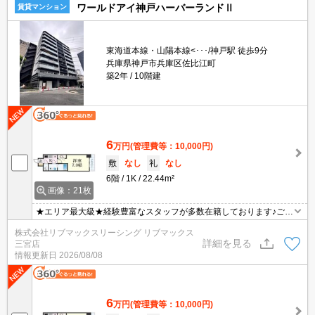
ワールドアイ神戸ハーバーランドⅡ
賃貸マンション
東海道本線・山陽本線<･･･/神戸駅 徒歩9分
兵庫県神戸市兵庫区佐比江町
築2年
10階建
6
万円
(管理費等：10,000円)
敷
なし
礼
なし
6階
1K
22.44m²
画像：21枚
★エリア最大級★経験豊富なスタッフが多数在籍しております♪ご要
望がありましたらお申し付けください！初期費用クレジット支払可
株式会社リブマックスリーシング リブマックス
能！オンライン内覧・オンライン契約等弊社に一度も来店せずとも
詳細を見る
三宮店
問題ありません♪弊社ではネットに掲載されている物件も全てご紹介
情報更新日
2026/08/08
可能になりますので気になる物件は全て申し付けください★ペット
飼育可能★
6
万円
(管理費等：10,000円)