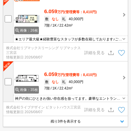
6.059
万円
(管理費等：8,410円)
敷
なし
礼
40,000円
7階
1K
22.42m²
画像：26枚
★エリア最大級★経験豊富なスタッフが多数在籍しております♪ご要
望がありましたらお申し付けください！初期費用クレジット支払可
株式会社リブマックスリーシング リブマックス
能！オンライン内覧・オンライン契約等弊社に一度も来店せずとも
詳細を見る
三宮店
問題ありません♪弊社ではネットに掲載されている物件も全てご紹介
情報更新日
2026/08/07
可能になりますので気になる物件は全て申し付けください★
6.059
万円
(管理費等：8,410円)
敷
なし
礼
40,000円
7階
1K
22.42m²
画像：35枚
神戸の街にひときわ強い存在感を放ってます。豪華なエントランス
も心打たれます。
株式会社ライブデザイン ピタットハウス三宮店
詳細を見る
情報更新日
2026/08/07
残り3件を表示する