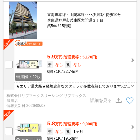
東海道本線・山陽本線<･･･/兵庫駅 徒歩10分
兵庫県神戸市兵庫区大開通３丁目
築5年
15階建
5.9
万円
(管理費等：5,170円)
敷
なし
礼
なし
6階
1K
22.74m²
画像：22枚
★エリア最大級★経験豊富なスタッフが多数在籍しております♪ご要
望がありましたらお申し付けください！初期費用クレジット支払可
株式会社リブマックスリーシング リブマックス
能！オンライン内覧・オンライン契約等弊社に一度も来店せずとも
詳細を見る
夙川店
問題ありません♪弊社ではネットに掲載されている物件も全てご紹介
情報更新日
2026/08/08
可能になりますので気になる物件は全て申し付けください！ペット
飼育可能★
5.8
万円
(管理費等：9,000円)
敷
なし
礼
1ヶ月
9階
1K
19.53m²