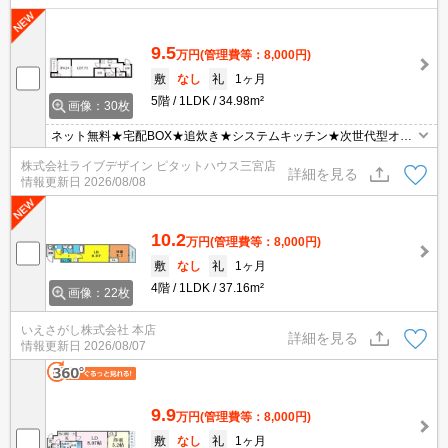
9.5
万円
(管理費等：8,000円)
敷
なし
礼
1ヶ月
5階
1LDK
34.98m²
画像：30枚
ネット無料★宅配BOX★追炊き★システムキッチン★次世代型オー
トロック採用マンシ
株式会社ライブデザイン ピタットハウス三宮店
詳細を見る
情報更新日
2026/08/08
10.2
万円
(管理費等：8,000円)
敷
なし
礼
1ヶ月
4階
1LDK
37.16m²
画像：22枚
いえさがし株式会社 本店
詳細を見る
情報更新日
2026/08/07
9.9
万円
(管理費等：8,000円)
敷
なし
礼
1ヶ月