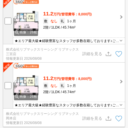
11.2
万円
(管理費等：8,000円)
敷
なし
礼
1ヶ月
2階
1LDK
45.74m²
画像：26枚
★エリア最大級★経験豊富なスタッフが多数在籍しております♪ご要
望がありましたらお申し付けください！初期費用クレジット支払可
株式会社リブマックスリーシング リブマックス
能！オンライン内覧・オンライン契約等弊社に一度も来店せずとも
詳細を見る
三宮店
問題ありません♪弊社ではネットに掲載されている物件も全てご紹介
情報更新日
2026/08/08
可能になりますので気になる物件は全て申し付けください★
11.2
万円
(管理費等：8,000円)
敷
なし
礼
1ヶ月
2階
1LDK
45.74m²
画像：26枚
★エリア最大級★経験豊富なスタッフが多数在籍しております♪ご要
望がありましたらお申し付けください！初期費用クレジット支払可
株式会社リブマックスリーシング リブマックス
能！オンライン内覧・オンライン契約等弊社に一度も来店せずとも
詳細を見る
岡本店
問題ありません♪弊社ではネットに掲載されている物件も全てご紹介
情報更新日
2026/08/08
可能になりますので気になる物件は全て申し付けください★