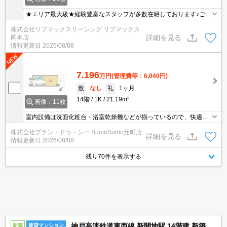
★エリア最大級★経験豊富なスタッフが多数在籍しております♪ご要
望がありましたらお申し付けください！初期費用クレジット支払可
株式会社リブマックスリーシング リブマックス
能！オンライン内覧・オンライン契約等弊社に一度も来店せずとも
詳細を見る
岡本店
問題ありません♪弊社ではネットに掲載されている物件も全てご紹介
情報更新日
2026/08/08
可能になりますので気になる物件は全て申し付けください★インタ
ーネット無料★
7.196
万円
(管理費等：6,040円)
敷
なし
礼
1ヶ月
14階
1K
21.19m²
画像：11枚
室内設備は洗面化粧台・浴室乾燥機などが揃っているので、快適に
過ごしやすいお部屋になります。セキュリティ面は、オートロッ
株式会社プラン・ドゥ・シー SumoSumo元町店
ク・TVインターホンなどを設置しているので安全面でも優れており
詳細を見る
情報更新日
2026/08/08
ます。収納はクロゼット・シューズボックスなど豊富なので、衣類
や履き物の整理がしやすく便利です。見た目もキレイで機能的なお
残り70件を表示する
部屋。
神戸高速鉄道東西線 新開地駅 14階建 新築
新築
賃貸マンション