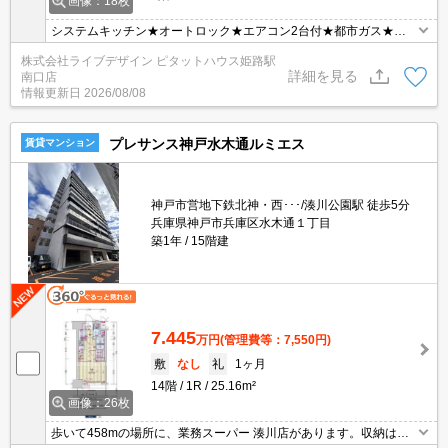
画像：18枚
システムキッチン★オートロック★エアコン2台付★都市ガス★ウ
ォシュレット★
株式会社ライブデザイン ピタットハウス姫路駅
詳細を見る
南口店
情報更新日
2026/08/08
プレサンス神戸水木通ルミエス
賃貸マンション
神戸市営地下鉄北神・西･･･/湊川公園駅 徒歩5分
兵庫県神戸市兵庫区水木通１丁目
築1年
15階建
7.445
万円
(管理費等：7,550円)
敷
なし
礼
1ヶ月
14階
1R
25.16m²
画像：26枚
歩いて458mの場所に、業務スーパー 湊川店があります。収納はシ