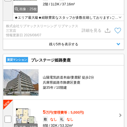
2階
1LDK
37.16m²
画像：25枚
★エリア最大級★経験豊富なスタッフが多数在籍しております♪ご要
望がありましたらお申し付けください！初期費用クレジット支払可
株式会社リブマックスリーシング リブマックス
能！オンライン内覧・オンライン契約等弊社に一度も来店せずとも
詳細を見る
三宮店
問題ありません♪弊社ではネットに掲載されている物件も全てご紹介
情報更新日
2026/08/07
可能になりますので気になる物件は全て申し付けください★
残り5件を表示する
プレステージ姫路妻鹿
賃貸マンション
山陽電気鉄道本線/妻鹿駅 徒歩2分
兵庫県姫路市飾磨区妻鹿
築35年
10階建
5
万円
(管理費等：5,000円)
敷
なし
礼
なし
8階
3DK
53.32m²