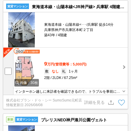
東海道本線・山陽本線<JR神戸線> 兵庫駅 4階建 築43年
賃貸マンション
東海道本線・山陽本線<･･･/兵庫駅 徒歩14分
兵庫県神戸市兵庫区本町２丁目
築43年
4階建
9
万円
(管理費等：5,000円)
敷
なし
礼
1ヶ月
2階
2LDK
67.25m²
画像：30枚
インターホン越しに来訪者を確認できるので、トラブルを事前に回
避しやすくなります。収納はシューズボックス・クロゼットなど豊
株式会社プラン・ドゥ・シー SumoSumo元町店
富なので、広々と空間を利用することも可能です。化粧品や洗面道
詳細を見る
情報更新日
2026/08/08
具といった小物をまとめて収納できる独立洗面台を採用していま
す。こちらの物件はマンションです。住みやすい環境が嬉しい賃貸
物件です。
プレリスNEO神戸湊川公園ヴェルト
新築
賃貸マンション