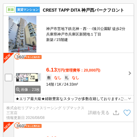
CREST TAPP DITA 神戸西パークフロント
新築
賃貸マンション
神戸市営地下鉄北神・西･･･/湊川公園駅 徒歩2分
兵庫県神戸市兵庫区新開地１丁目
新築
15階建
6.13
万円
(管理費等：20,000円)
敷
なし
礼
なし
14階
1K
24.33m²
画像：23枚
★エリア最大級★経験豊富なスタッフが多数在籍しております♪ご要
望がありましたらお申し付けください！初期費用クレジット支払可
株式会社リブマックスリーシング リブマックス
能！オンライン内覧・オンライン契約等弊社に一度も来店せずとも
詳細を見る
三宮店
問題ありません♪弊社ではネットに掲載されている物件も全てご紹介
情報更新日
2026/08/08
可能になりますので気になる物件は全て申し付けください★ペット
飼育可能★