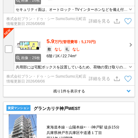
画像：26枚
セキュリティ面は、オートロック・TVインターホンなどを備え付け
ているので安心して暮らせます。収納はシューズボックス・クロゼ
株式会社プラン・ドゥ・シー SumoSumo元町店
ットなどが備え付けられているので、衣類や日用品の収納に重宝し
詳細を見る
情報更新日
2026/08/08
ます。室内設備は洗面化粧台・浴室乾燥機などが揃っているので、
快適に過ごしやすいお部屋になります。フローリング仕様の物件で
す。
5.9
万円
(管理費等：5,170円)
敷
なし
礼
なし
6階
1K
22.74m²
画像：29枚
共用部には宅配ボックスを設置しているため、荷物の受け取りのた
めに早く帰宅する必要がありません。セキュリティ面は、オートロ
株式会社プラン・ドゥ・シー SumoSumo元町店
ック・TVインターホンなど充実しているので安心して生活できま
詳細を見る
情報更新日
2026/08/06
す。収納はシューズボックス・クロゼットなど豊富なので、広々と
空間を利用することも可能です。駐輪場が付いている物件です。
残り1件を表示する
グランカリテ神戸WEST
賃貸マンション
東海道本線・山陽本線<･･･/神戸駅 徒歩15分
兵庫県神戸市兵庫区中道通１丁目