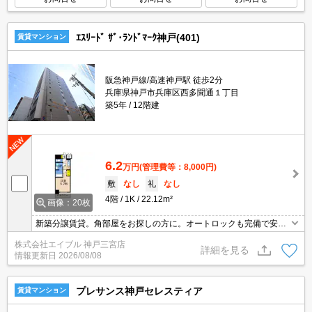
ｴｽﾘｰﾄﾞ ｻﾞ･ﾗﾝﾄﾞﾏｰｸ神戸(401)
賃貸マンション
阪急神戸線/高速神戸駅 徒歩2分
兵庫県神戸市兵庫区西多聞通１丁目
築5年
12階建
6.2
万円
(管理費等：8,000円)
敷
なし
礼
なし
4階
1K
22.12m²
画像：20枚
新築分譲賃貸。角部屋をお探しの方に。オートロックも完備で安心
ですね。
株式会社エイブル 神戸三宮店
詳細を見る
情報更新日
2026/08/08
プレサンス神戸セレスティア
賃貸マンション