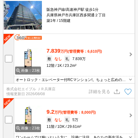
阪急神戸線/高速神戸駅 徒歩1分
兵庫県神戸市兵庫区西多聞通２丁目
築1年
15階建
7.839
万円
(管理費等：6,610円)
敷
なし
礼
7.839万
12階
1K
23.2m²
画像：23枚
オートロック・エレベーター付RCマンション!。ちょっと広めのお
部屋をお探しのあなたへ。インターネット無料で使い放題。駅前の
株式会社エイブル ＪＲ兵庫店
マンション生活。生活便利な立地です。
詳細を見る
情報更新日
2026/08/08
9.2
万円
(管理費等：8,000円)
敷
なし
礼
5万
11階
1DK
29.61m²
画像：23枚
ワンルームでは狭いという方に。設備に注目。あなたの新生活を応