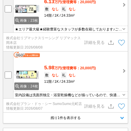
6.13
万円
(管理費等：20,000円)
敷
なし
礼
なし
14階
1K
24.33m²
画像：23枚
★エリア最大級★経験豊富なスタッフが多数在籍しております♪ご要
望がありましたらお申し付けください！初期費用クレジット支払可
株式会社リブマックスリーシング リブマックス
能！オンライン内覧・オンライン契約等弊社に一度も来店せずとも
詳細を見る
岡本店
問題ありません♪弊社ではネットに掲載されている物件も全てご紹介
情報更新日
2026/08/08
可能になりますので気になる物件は全て申し付けください★ペット
飼育可能★
5.98
万円
(管理費等：20,000円)
敷
なし
礼
なし
11階
1K
24.33m²
画像：24枚
室内設備は洗面所独立・浴室乾燥機などが揃っているので、快適に
過ごしやすいお部屋になります。セキュリティ面は、TVインターホ
株式会社プラン・ドゥ・シー SumoSumo元町店
ン・オートロックなど充実しているので安心して生活できます。荷
詳細を見る
情報更新日
2026/08/07
物を注文する時に時間を気にしなくてよくなる宅配ボックスが共用
部に付いています。入居開始日が待ち遠しい、未完成の物件です。
残り1件を表示する