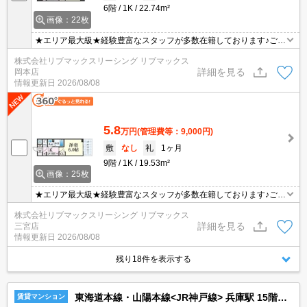
6階
1K
22.74m²
画像：22枚
★エリア最大級★経験豊富なスタッフが多数在籍しております♪ご要
望がありましたらお申し付けください！初期費用クレジット支払可
株式会社リブマックスリーシング リブマックス
能！オンライン内覧・オンライン契約等弊社に一度も来店せずとも
詳細を見る
岡本店
問題ありません♪弊社ではネットに掲載されている物件も全てご紹介
情報更新日
2026/08/08
可能になりますので気になる物件は全て申し付けください！ペット
飼育可能★
5.8
万円
(管理費等：9,000円)
敷
なし
礼
1ヶ月
9階
1K
19.53m²
画像：25枚
★エリア最大級★経験豊富なスタッフが多数在籍しております♪ご要
望がありましたらお申し付けください！初期費用クレジット支払可
株式会社リブマックスリーシング リブマックス
能！オンライン内覧・オンライン契約等弊社に一度も来店せずとも
詳細を見る
三宮店
問題ありません♪弊社ではネットに掲載されている物件も全てご紹介
情報更新日
2026/08/08
可能になりますので気になる物件は全て申し付けください★保証人
不要です♪
残り18件を表示する
東海道本線・山陽本線<JR神戸線> 兵庫駅 15階建 築5年
賃貸マンション