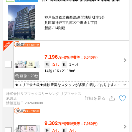
神戸高速鉄道東西線/新開地駅 徒歩3分
兵庫県神戸市兵庫区中道通１丁目
新築
14階建
7.196
万円
(管理費等：6,040円)
敷
なし
礼
1ヶ月
14階
1K
21.19m²
画像：20枚
★エリア最大級★経験豊富なスタッフが多数在籍しております♪ご要
望がありましたらお申し付けください！初期費用クレジット支払可
株式会社リブマックスリーシング リブマックス
能！オンライン内覧・オンライン契約等弊社に一度も来店せずとも
詳細を見る
夙川店
問題ありません♪弊社ではネットに掲載されている物件も全てご紹介
情報更新日
2026/08/08
可能になりますので気になる物件は全て申し付けください★インタ
ーネット無料★
9.302
万円
(管理費等：7,980円)
敷
なし
礼
なし