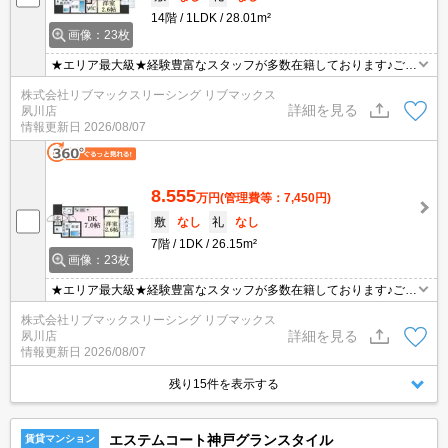
14階
1LDK
28.01m²
画像：23枚
★エリア最大級★経験豊富なスタッフが多数在籍しております♪ご要
望がありましたらお申し付けください！初期費用クレジット支払可
株式会社リブマックスリーシング リブマックス
能！オンライン内覧・オンライン契約等弊社に一度も来店せずとも
詳細を見る
夙川店
問題ありません♪弊社ではネットに掲載されている物件も全てご紹介
情報更新日
2026/08/07
可能になりますので気になる物件は全て申し付けください★
8.555
万円
(管理費等：7,450円)
敷
なし
礼
なし
7階
1DK
26.15m²
画像：23枚
★エリア最大級★経験豊富なスタッフが多数在籍しております♪ご要
望がありましたらお申し付けください！初期費用クレジット支払可
株式会社リブマックスリーシング リブマックス
能！オンライン内覧・オンライン契約等弊社に一度も来店せずとも
詳細を見る
夙川店
問題ありません♪弊社ではネットに掲載されている物件も全てご紹介
情報更新日
2026/08/07
可能になりますので気になる物件は全て申し付けください★
残り15件を表示する
エステムコート神戸グランスタイル
賃貸マンション