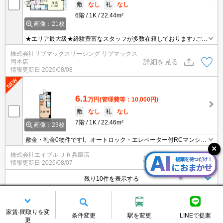
敷
なし
礼
なし
6階
1K
22.44m²
画像：21枚
★エリア最大級★経験豊富なスタッフが多数在籍しております♪ご要
望がありましたらお申し付けください！初期費用クレジット支払可
株式会社リブマックスリーシング リブマックス
能！オンライン内覧・オンライン契約等弊社に一度も来店せずとも
詳細を見る
岡本店
問題ありません♪弊社ではネットに掲載されている物件も全てご紹介
情報更新日
2026/08/08
可能になりますので気になる物件は全て申し付けください★ペット
飼育可能★
6.1
万円
(管理費等：10,000円)
敷
なし
礼
なし
7階
1K
22.46m²
画像：23枚
敷金・礼金0物件です!。オートロック・エレベーター付RCマンショ
ン!。おしゃれなお部屋を友達に自慢しちゃお。独立洗面台が便利。
株式会社エイブル ＪＲ兵庫店
いろんなインテリアに相性ばっちり。要火災保険。浴室乾燥機付。
詳細を見る
情報更新日
2026/08/07
残り10件を表示する
神戸高速鉄道東西線 新開地駅 15階建 築5年
賃貸マンション
家賃·間取りを変
条件変更
駅を変更
LINEで提案
更