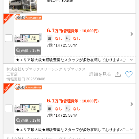
築11年
10階建
6.1
万円
(管理費等：10,000円)
敷
なし
礼
なし
7階
1K
25.58m²
画像：19枚
★エリア最大級★経験豊富なスタッフが多数在籍しております♪ご要
望がありましたらお申し付けください！初期費用クレジット支払可
株式会社リブマックスリーシング リブマックス
能！オンライン内覧・オンライン契約等弊社に一度も来店せずとも
詳細を見る
三宮店
問題ありません♪弊社ではネットに掲載されている物件も全てご紹介
情報更新日
2026/08/08
可能になりますので気になる物件は全て申し付けください★
6.1
万円
(管理費等：10,000円)
敷
なし
礼
なし
7階
1K
25.58m²
画像：19枚
★エリア最大級★経験豊富なスタッフが多数在籍しております♪ご要
望がありましたらお申し付けください！初期費用クレジット支払可