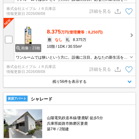
援します。ゆったりとしたスペースで一人暮しを。「分譲マンショ
株式会社エイブル ＪＲ兵庫店
ン」という名の安心感。設備に注目!人気のアイテムせいぞろい。
詳細を見る
情報更新日
2026/08/08
8.375
万円
(管理費等：8,250円)
敷
なし
礼
8.375万
10階
1DK
30.55m²
画像：23枚
ワンルームでは狭いという方に。設備に注目。あなたの新生活を応
援します。ゆったりとしたスペースで一人暮しを。「分譲マンショ
株式会社エイブル ＪＲ兵庫店
ン」という名の安心感。設備に注目!人気のアイテムせいぞろい。
詳細を見る
情報更新日
2026/08/08
残り56件を表示する
シャレード
賃貸アパート
山陽電気鉄道本線/妻鹿駅 徒歩5分
兵庫県姫路市飾磨区妻鹿
築7年
2階建