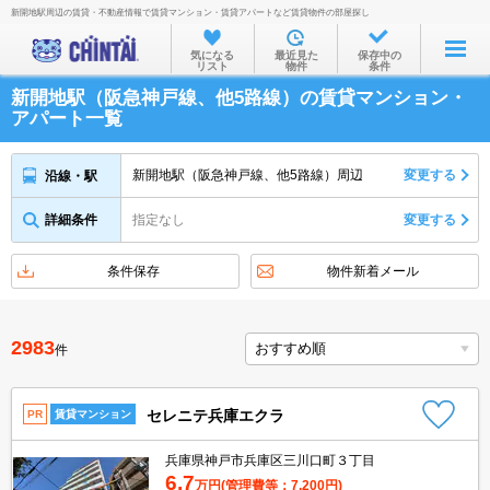
新開地駅周辺の賃貸・不動産情報で賃貸マンション・賃貸アパートなど賃貸物件の部屋探し
お部屋を探す
気になる
最近見た
保存中の
リスト
物件
条件
沿線・駅から
新開地駅（阪急神戸線、他5路線）の賃貸マンション・
住所から
アパート一覧
家賃相場から
新開地駅（阪急神戸線、他5路線）周辺
変更する
沿線・駅
通勤通学時間から
詳細条件
指定なし
変更する
物件特集から
不動産会社から
条件保存
物件新着メール
TOP
2983
件
セレニテ兵庫エクラ
PR
賃貸マンション
兵庫県神戸市兵庫区三川口町３丁目
6.7
万円
(管理費等：7,200円)