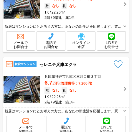
敷
なし
礼
なし
1K
22.26m²
2階
9階建 築1年
新居はマンションにとお考えの方に。あなたの新生活を応援します。買い
物便利な立地ですよ～!!。マンション好きのあなたにオススメ。気分も一
新!はじめるNew Life。予約申込み受付致します!。
メールで
電話で
オンライン
LINEで
お問合せ
お問合せ
来店
お問合せ
セレニテ兵庫エクラ
PR
賃貸マンション
兵庫県神戸市兵庫区三川口町３丁目
6.7
万円
(管理費等：7,200円)
敷
なし
礼
なし
1K
22.26m²
2階
9階建 築1年
新居はマンションにとお考えの方に。あなたの新生活を応援します。買い
物便利な立地ですよ～!!。マンション好きのあなたにオススメ。気分も一
新!はじめるNew Life。予約申込み受付致します!。
メールで
電話で
LINEで
お問合せ
お問合せ
お問合せ