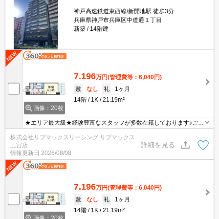
神戸高速鉄道東西線/新開地駅 徒歩3分
兵庫県神戸市兵庫区中道通１丁目
新築
14階建
7.196
万円
(管理費等：6,040円)
敷
なし
礼
1ヶ月
14階
1K
21.19m²
画像：20枚
★エリア最大級★経験豊富なスタッフが多数在籍しております♪ご要
望がありましたらお申し付けください！初期費用クレジット支払可
株式会社リブマックスリーシング リブマックス
能！オンライン内覧・オンライン契約等弊社に一度も来店せずとも
詳細を見る
三宮店
問題ありません♪弊社ではネットに掲載されている物件も全てご紹介
情報更新日
2026/08/08
可能になりますので気になる物件は全て申し付けください★インタ
ーネット無料★
7.196
万円
(管理費等：6,040円)
敷
なし
礼
1ヶ月
14階
1K
21.19m²
画像：20枚