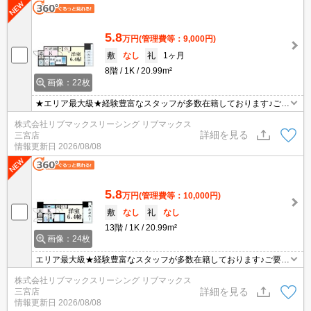
5.8
万円
(管理費等：9,000円)
敷
なし
礼
1ヶ月
8階
1K
20.99m²
画像：22枚
★エリア最大級★経験豊富なスタッフが多数在籍しております♪ご要
望がありましたらお申し付けください！初期費用クレジット支払可
株式会社リブマックスリーシング リブマックス
能！オンライン内覧・オンライン契約等弊社に一度も来店せずとも
詳細を見る
三宮店
問題ありません♪弊社ではネットに掲載されている物件も全てご紹介
情報更新日
2026/08/08
可能になりますので気になる物件は全て申し付けください★
5.8
万円
(管理費等：10,000円)
敷
なし
礼
なし
13階
1K
20.99m²
画像：24枚
エリア最大級★経験豊富なスタッフが多数在籍しております♪ご要望
がありましたらお申し付けください！初期費用クレジット支払可
株式会社リブマックスリーシング リブマックス
能！オンライン内覧・オンライン契約等弊社に一度も来店せずとも
詳細を見る
三宮店
問題ありません♪弊社ではネットに掲載されている物件も全てご紹介
情報更新日
2026/08/08
可能になりますので気になる物件は全て申し付けください★ペット