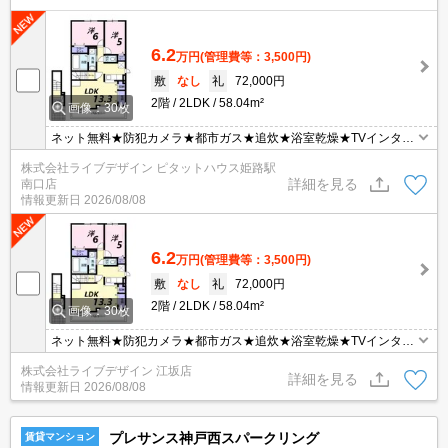
6.2
万円
(管理費等：3,500円)
敷
なし
礼
72,000円
2階
2LDK
58.04m²
画像：30枚
ネット無料★防犯カメラ★都市ガス★追炊★浴室乾燥★TVインター
ホン★浴室一坪以上
株式会社ライブデザイン ピタットハウス姫路駅
詳細を見る
南口店
情報更新日
2026/08/08
6.2
万円
(管理費等：3,500円)
敷
なし
礼
72,000円
2階
2LDK
58.04m²
画像：30枚
ネット無料★防犯カメラ★都市ガス★追炊★浴室乾燥★TVインター
ホン★浴室一坪以上
株式会社ライブデザイン 江坂店
詳細を見る
情報更新日
2026/08/08
プレサンス神戸西スパークリング
賃貸マンション