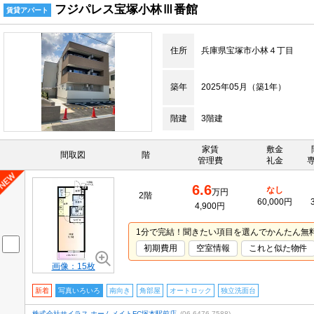
フジパレス宝塚小林Ⅲ番館
賃貸アパート
住所
兵庫県宝塚市小林４丁目
築年
2025年05月（築1年）
階建
3階建
家賃
敷金
間取図
階
管理費
礼金
6.6
なし
万円
2階
60,000円
4,900円
1分で完結！聞きたい項目を選んでかんたん無
初期費用
空室情報
これと似た物件
画像：15枚
新着
写真いろいろ
南向き
角部屋
オートロック
独立洗面台
株式会社サイラス ホームメイトFC塚本駅前店
(06-6476-7588)