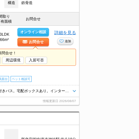
構造
鉄骨造
間取り
お問合せ
専有面積
オンライン相談
詳細を見る
3LDK
66m²
追加
お問合せ
料問合せ！
周辺環境
入居可否
洗面台
ペット相談可
システムキッチン。独立洗面台が便利。温水洗浄便座付き。追い焚き機能付きバス。宅配ボックスあり。インターネット無料。TVインターホン付き。ペット応相談。仲介手数料家賃の0.55ヵ月分。
情報更新日
2026/08/07