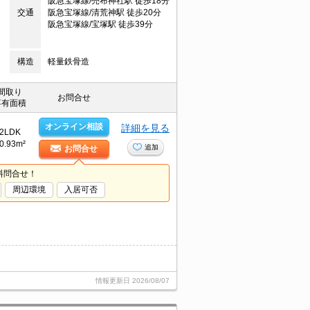
阪急宝塚線/売布神社駅 徒歩18分
交通
阪急宝塚線/清荒神駅 徒歩20分
阪急宝塚線/宝塚駅 徒歩39分
構造
軽量鉄骨造
間取り
お問合せ
専有面積
オンライン相談
詳細を見る
2LDK
0.93m²
追加
お問合せ
料問合せ！
周辺環境
入居可否
情報更新日
2026/08/07