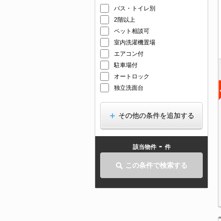
バス・トイレ別
2階以上
ペット相談可
室内洗濯機置場
エアコン付
駐車場付
オートロック
独立洗面台
その他の条件を追加する
-
該当物件
件
この条件で検索する