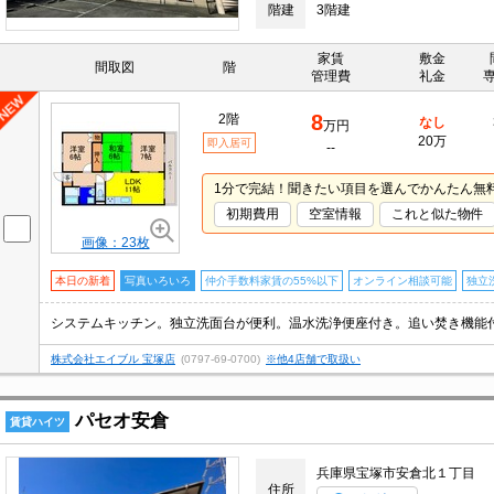
階建
3階建
家賃
敷金
間取図
階
管理費
礼金
8
2階
なし
万円
20万
即入居可
--
1分で完結！聞きたい項目を選んでかんたん無
初期費用
空室情報
これと似た物件
画像：23枚
本日の新着
写真いろいろ
仲介手数料家賃の55%以下
オンライン相談可能
独立
株式会社エイブル 宝塚店
(0797-69-0700)
※他4店舗で取扱い
パセオ安倉
賃貸ハイツ
兵庫県宝塚市安倉北１丁目
住所