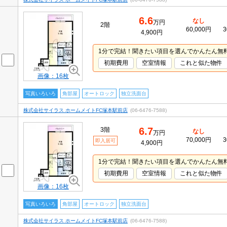
6.6
なし
万円
2階
60,000円
3
4,900円
1分で完結！聞きたい項目を選んでかんたん無
初期費用
空室情報
これと似た物件
画像：16枚
写真いろいろ
角部屋
オートロック
独立洗面台
株式会社サイラス ホームメイトFC塚本駅前店
(06-6476-7588)
6.7
3階
なし
万円
70,000円
3
即入居可
4,900円
1分で完結！聞きたい項目を選んでかんたん無
初期費用
空室情報
これと似た物件
画像：16枚
写真いろいろ
角部屋
オートロック
独立洗面台
株式会社サイラス ホームメイトFC塚本駅前店
(06-6476-7588)