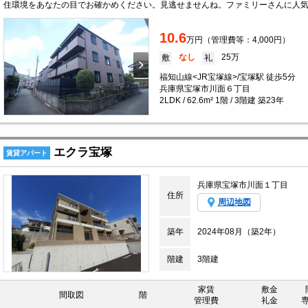
10.6
万円（管理費等：4,000円）
なし
25万
敷
礼
福知山線<JR宝塚線>/宝塚駅 徒歩5分
兵庫県宝塚市川面６丁目
2LDK / 62.6m² 1階 / 3階建 築23年
エクラ宝塚
賃貸アパート
兵庫県宝塚市川面１丁目
住所
周辺地図
築年
2024年08月（築2年）
階建
3階建
家賃
敷金
間取図
階
管理費
礼金