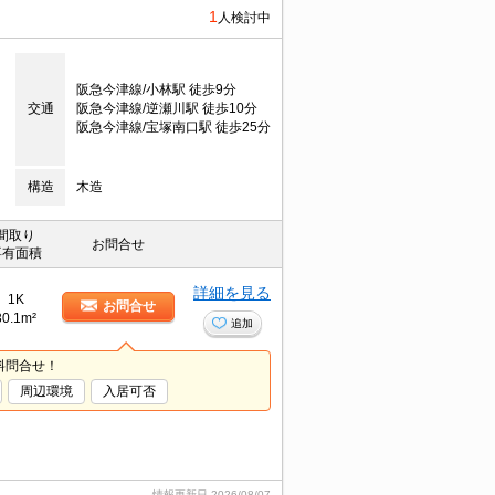
1
人検討中
阪急今津線/小林駅 徒歩9分
交通
阪急今津線/逆瀬川駅 徒歩10分
阪急今津線/宝塚南口駅 徒歩25分
構造
木造
間取り
お問合せ
専有面積
詳細を見る
1K
お問合せ
30.1m²
追加
料問合せ！
周辺環境
入居可否
情報更新日
2026/08/07