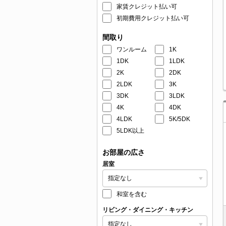
家賃クレジット払い可
初期費用クレジット払い可
間取り
ワンルーム
1K
1DK
1LDK
2K
2DK
2LDK
3K
3DK
3LDK
4K
4DK
4LDK
5K/5DK
5LDK以上
お部屋の広さ
居室
和室を含む
リビング・ダイニング・キッチン