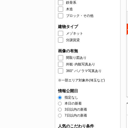
鉄骨系
木造
ブロック・その他
建物タイプ
メゾネット
分譲賃貸
画像の有無
間取り図あり
外観･内観写真あり
360° パノラマ写真あり
※一部エリア対象外(埼玉など)
情報公開日
指定なし
本日の新着
3日以内の新着
7日以内の新着
人気のこだわり条件