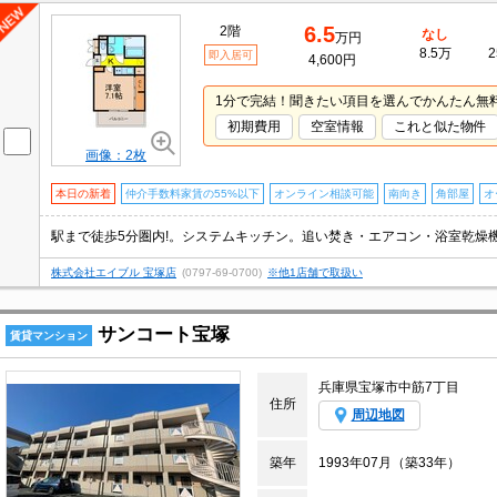
6.5
2階
なし
万円
8.5万
2
即入居可
4,600円
1分で完結！聞きたい項目を選んでかんたん無
初期費用
空室情報
これと似た物件
画像：2枚
本日の新着
仲介手数料家賃の55%以下
オンライン相談可能
南向き
角部屋
オ
株式会社エイブル 宝塚店
(0797-69-0700)
※他1店舗で取扱い
サンコート宝塚
賃貸マンション
兵庫県宝塚市中筋7丁目
住所
周辺地図
築年
1993年07月（築33年）