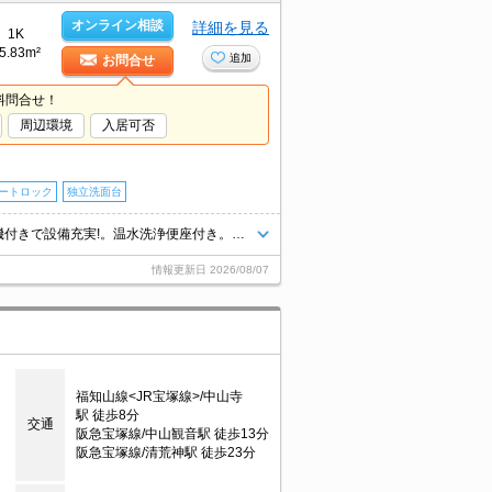
オンライン相談
詳細を見る
1K
5.83m²
追加
お問合せ
料問合せ！
周辺環境
入居可否
ートロック
独立洗面台
駅まで徒歩5分圏内!。システムキッチン。追い焚き・エアコン・浴室乾燥機付きで設備充実!。温水洗浄便座付き。TVインターホン付き。宅配ボックスあり。築年数を重視したい方に。インターネット無料。
情報更新日
2026/08/07
福知山線<JR宝塚線>/中山寺
駅 徒歩8分
交通
阪急宝塚線/中山観音駅 徒歩13分
阪急宝塚線/清荒神駅 徒歩23分