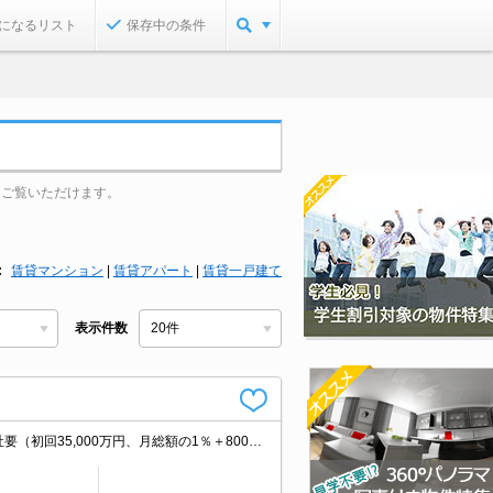
になるリスト
保存中の条件
をご覧いただけます。
賃貸マンション
|
賃貸アパート
|
賃貸一戸建て
表示件数
システムキッチン。TVインターホン付き。お料理好きのあなたにぜひっ。保証会社要（初回35,000万円、月総額の1％＋800円/月）。