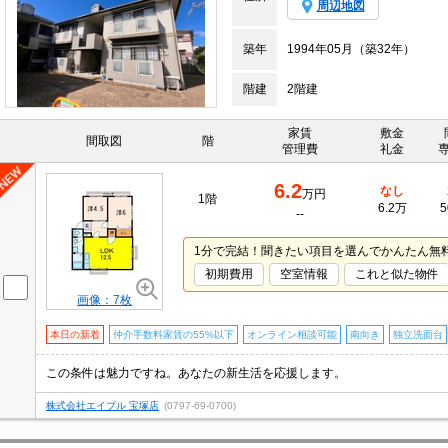
周辺地図
築年
1994年05月（築32年）
階建
2階建
家賃
敷金
間取図
階
管理費
礼金
6.2
なし
万円
1階
6.2万
5
--
1分で完結！聞きたい項目を選んでかんたん無
初期費用
空室情報
これと似た物件
画像：7枚
本日の新着
仲介手数料家賃の55%以下
オンライン相談可能
南向き
独立洗面台
この条件は魅力ですね。あなたの新生活を応援します。
株式会社エイブル 宝塚店
(0797-69-0700)