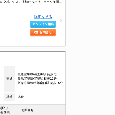
住環境をあなたの目でお確かめください。見逃せませんね。ファミリーさんに人気の立地ですよ。収納たっぷり。オール洋間の物件です!!。浴室換気乾燥式。玄関オートロックなので安心。
詳細を見る
オンライン相談
お問合せ
阪急宝塚線/清荒神駅 徒歩7分
交通
阪急宝塚線/宝塚駅 徒歩12分
阪急今津線/宝塚南口駅 徒歩15分
構造
木造
間取り
お問合せ
専有面積