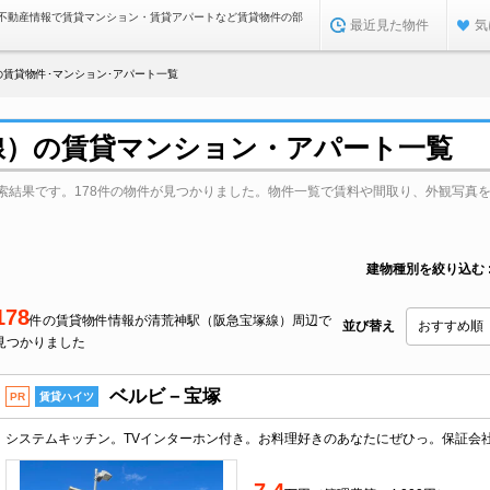
不動産情報で賃貸マンション・賃貸アパートなど賃貸物件の部
最近見た物件
気
賃貸物件･マンション･アパート一覧
線）の賃貸マンション・アパート一覧
索結果です。178件の物件が見つかりました。物件一覧で賃料や間取り、外観写真
建物種別を絞り込む
178
件の賃貸物件情報が清荒神駅（阪急宝塚線）周辺で
並び替え
見つかりました
ベルビ－宝塚
PR
賃貸ハイツ