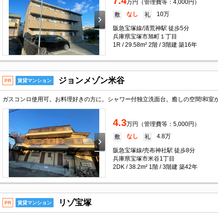
7.4
万円（管理費等：4,000円）
なし
10万
敷
礼
阪急宝塚線/清荒神駅 徒歩5分
兵庫県宝塚市旭町１丁目
1R / 29.58m² 2階 / 3階建 築16年
ジョンメゾン米谷
PR
賃貸マンション
4.3
万円（管理費等：5,000円）
なし
4.8万
敷
礼
阪急宝塚線/売布神社駅 徒歩8分
兵庫県宝塚市米谷1丁目
2DK / 38.2m² 1階 / 3階建 築42年
リゾ宝塚
PR
賃貸マンション