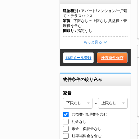
建物種別
アパート/マンション/一戸建
て・テラスハウス
家賃
下限なし ~ 上限なし 共益費・管
理費を含む
間取り
指定なし
もっと見る
新着メール登録
検索条件保存
物件条件の絞り込み
家賃
〜
共益費･管理費を含む
礼金なし
敷金・保証金なし
駐車場料金を含む