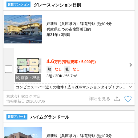
グレースマンション日飼
賃貸マンション
姫新線（兵庫県内）/本竜野駅 徒歩14分
兵庫県たつの市龍野町日飼
築31年
3階建
4.6
万円
(管理費等：5,000円)
敷
なし
礼
なし
3階
2DK
56.7m²
画像：25枚
コンビニスーパー近くの物件！広々2DKマンションタイプ！クレジ
ット決済可能です☆
株式会社家ログ 本店
詳細を見る
情報更新日
2026/08/06
ハイムグランドール
賃貸アパート
姫新線（兵庫県内）/本竜野駅 徒歩13分