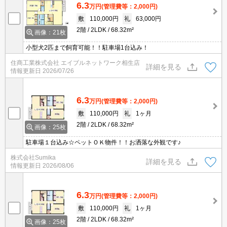
6.3
万円
(管理費等：2,000円)
敷
110,000円
礼
63,000円
2階
2LDK
68.32m²
画像：21枚
小型犬2匹まで飼育可能！！駐車場1台込み！
住商工業株式会社 エイブルネットワーク相生店
詳細を見る
情報更新日
2026/07/26
6.3
万円
(管理費等：2,000円)
敷
110,000円
礼
1ヶ月
2階
2LDK
68.32m²
画像：25枚
駐車場１台込み☆ペットＯＫ物件！！お洒落な外観です♪
株式会社Sumika
詳細を見る
情報更新日
2026/08/06
6.3
万円
(管理費等：2,000円)
敷
110,000円
礼
1ヶ月
2階
2LDK
68.32m²
画像：25枚