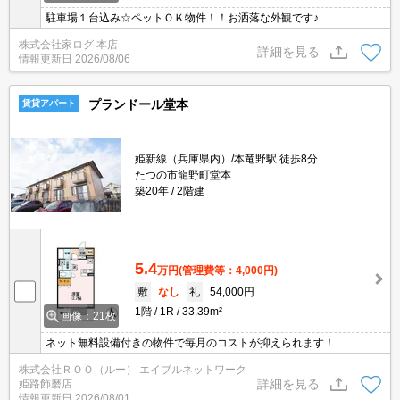
駐車場１台込み☆ペットＯＫ物件！！お洒落な外観です♪
株式会社家ログ 本店
詳細を見る
情報更新日
2026/08/06
プランドール堂本
賃貸アパート
姫新線（兵庫県内）/本竜野駅 徒歩8分
たつの市龍野町堂本
築20年
2階建
5.4
万円
(管理費等：4,000円)
敷
なし
礼
54,000円
1階
1R
33.39m²
画像：21枚
ネット無料設備付きの物件で毎月のコストが抑えられます！
株式会社ＲＯＯ（ルー） エイブルネットワーク
詳細を見る
姫路飾磨店
情報更新日
2026/08/01