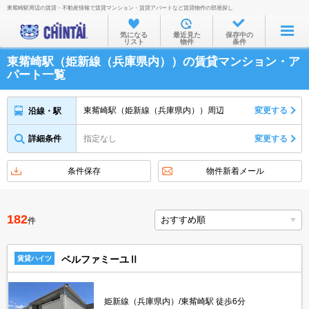
東觜崎駅周辺の賃貸・不動産情報で賃貸マンション・賃貸アパートなど賃貸物件の部屋探し
お部屋を探す
気になる
最近見た
保存中の
リスト
物件
条件
沿線・駅から
東觜崎駅（姫新線（兵庫県内））の賃貸マンション・ア
住所から
パート一覧
家賃相場から
東觜崎駅（姫新線（兵庫県内））周辺
変更する
沿線・駅
通勤通学時間から
詳細条件
指定なし
変更する
物件特集から
不動産会社から
条件保存
物件新着メール
TOP
182
件
ベルファミーユⅡ
賃貸ハイツ
姫新線（兵庫県内）/東觜崎駅 徒歩6分