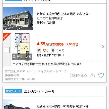
姫新線（兵庫県内）/本竜野駅 徒歩15分
たつの市龍野町富永
築10年
2階建
4.55
万円
(管理費等：2,900円)
敷
なし
礼
1ヶ月
1階
1LDK
37.38m²
画像：14枚
エアコン付き物件であればお部屋の温度も自由自在♪
株式会社ＲＯＯ（ルー） エイブルネットワーク
詳細を見る
姫路飾磨店
情報更新日
2026/08/01
エレガント・カーサ
賃貸アパート
姫新線（兵庫県内）/本竜野駅 徒歩12分