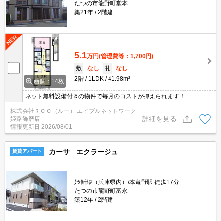
たつの市龍野町堂本
築21年
2階建
5.1
万円
(管理費等：1,700円)
敷
なし
礼
なし
2階
1LDK
41.98m²
画像：14枚
ネット無料設備付きの物件で毎月のコストが抑えられます！
株式会社ＲＯＯ（ルー） エイブルネットワーク
詳細を見る
姫路飾磨店
情報更新日
2026/08/01
カーサ エクラージュ
賃貸アパート
姫新線（兵庫県内）/本竜野駅 徒歩17分
たつの市龍野町富永
築12年
2階建