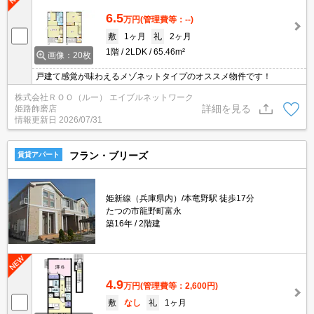
6.5
万円
(管理費等：--)
敷
1ヶ月
礼
2ヶ月
1階
2LDK
65.46m²
画像：20枚
戸建て感覚が味わえるメゾネットタイプのオススメ物件です！
株式会社ＲＯＯ（ルー） エイブルネットワーク
詳細を見る
姫路飾磨店
情報更新日
2026/07/31
フラン・ブリーズ
賃貸アパート
姫新線（兵庫県内）/本竜野駅 徒歩17分
たつの市龍野町富永
築16年
2階建
4.9
万円
(管理費等：2,600円)
敷
なし
礼
1ヶ月