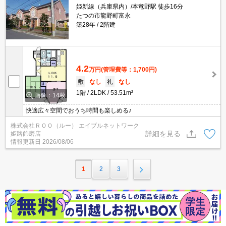
姫新線（兵庫県内）/本竜野駅 徒歩16分
たつの市龍野町富永
築28年
2階建
4.2
万円
(管理費等：1,700円)
敷
なし
礼
なし
1階
2LDK
53.51m²
画像：14枚
快適広々空間でおうち時間も楽しめる♪
株式会社ＲＯＯ（ルー） エイブルネットワーク
詳細を見る
姫路飾磨店
情報更新日
2026/08/06
1
2
3