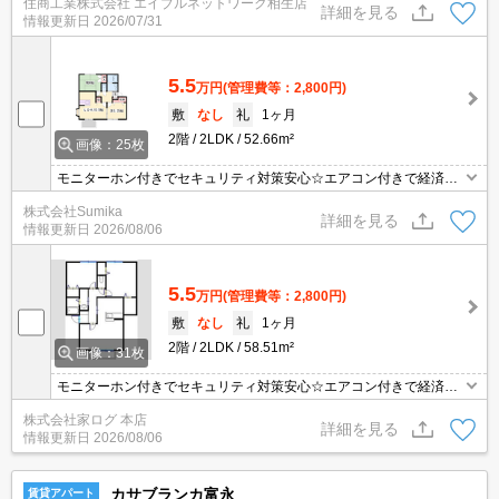
住商工業株式会社 エイブルネットワーク相生店
詳細を見る
情報更新日
2026/07/31
5.5
万円
(管理費等：2,800円)
敷
なし
礼
1ヶ月
2階
2LDK
52.66m²
画像：25枚
モニターホン付きでセキュリティ対策安心☆エアコン付きで経済的
です♪
株式会社Sumika
詳細を見る
情報更新日
2026/08/06
5.5
万円
(管理費等：2,800円)
敷
なし
礼
1ヶ月
2階
2LDK
58.51m²
画像：31枚
モニターホン付きでセキュリティ対策安心☆エアコン付きで経済的
です♪
株式会社家ログ 本店
詳細を見る
情報更新日
2026/08/06
カサブランカ富永
賃貸アパート