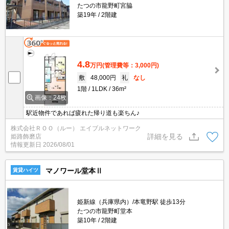
たつの市龍野町宮脇
築19年
2階建
4.8
万円
(管理費等：3,000円)
敷
48,000円
礼
なし
1階
1LDK
36m²
画像：24枚
駅近物件であれば疲れた帰り道も楽ちん♪
株式会社ＲＯＯ（ルー） エイブルネットワーク
詳細を見る
姫路飾磨店
情報更新日
2026/08/01
マノワール堂本Ⅱ
賃貸ハイツ
姫新線（兵庫県内）/本竜野駅 徒歩13分
たつの市龍野町堂本
築10年
2階建