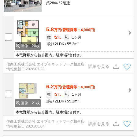
築28年
2階建
5.8
万円
(管理費等：4,000円)
敷
なし
礼
1ヶ月
1階
2LDK
55.2m²
画像：20枚
本竜野駅から徒歩圏内。駐車場2台付き。
住商工業株式会社 エイブルネットワーク相生店
詳細を見る
情報更新日
2026/07/28
6.2
万円
(管理費等：4,000円)
敷
なし
礼
1ヶ月
2階
2LDK
55.2m²
画像：21枚
本竜野駅から徒歩圏内。駐車場2台付き。
住商工業株式会社 エイブルネットワーク相生店
詳細を見る
情報更新日
2026/08/04