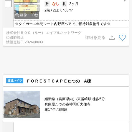
敷
なし
礼
2ヶ月
2階
2LDK
68m²
画像：30枚
☆タイガース年間シート内野席ペアでご招待対象物件です☆
株式会社ＲＯＯ（ルー） エイブルネットワーク
詳細を見る
姫路飾磨店
情報更新日
2026/08/03
ＦＯＲＥＳＴＣＡＰＥたつの A棟
賃貸ハイツ
姫新線（兵庫県内）/東觜崎駅 徒歩5分
兵庫県たつの市神岡町大住寺
築17年
2階建