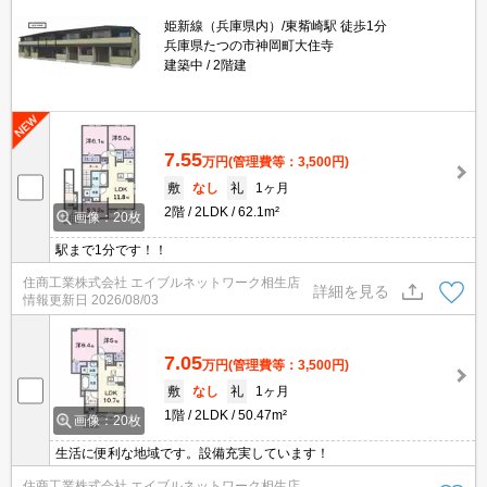
姫新線（兵庫県内）/東觜崎駅 徒歩1分
兵庫県たつの市神岡町大住寺
建築中
2階建
7.55
万円
(管理費等：3,500円)
敷
なし
礼
1ヶ月
2階
2LDK
62.1m²
画像：20枚
駅まで1分です！！
住商工業株式会社 エイブルネットワーク相生店
詳細を見る
情報更新日
2026/08/03
7.05
万円
(管理費等：3,500円)
敷
なし
礼
1ヶ月
1階
2LDK
50.47m²
画像：20枚
生活に便利な地域です。設備充実しています！
住商工業株式会社 エイブルネットワーク相生店