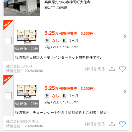
兵庫県たつの市神岡町大住寺
築17年
2階建
5.25
万円
(管理費等：3,200円)
敷
なし
礼
1ヶ月
2階
2LDK
54.85m²
画像：25枚
設備充実☆保証人不要！インターネット無料物件です♪
株式会社Sumika
詳細を見る
情報更新日
2026/08/06
5.25
万円
(管理費等：3,000円)
敷
なし
礼
1ヶ月
2階
2LDK
54.85m²
画像：25枚
設備充実！チェーンゲート付き！短期契約もご相談可能☆
株式会社家ログ 本店
詳細を見る
情報更新日
2026/08/06