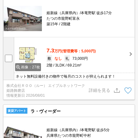
姫新線（兵庫県内）/本竜野駅 徒歩17分
たつの市龍野町富永
築15年
2階建
7.3
万円
(管理費等：5,000円)
敷
なし
礼
73,000円
2階
3LDK
69.21m²
画像：27枚
ネット無料設備付きの物件で毎月のコストが抑えられます！
株式会社ＲＯＯ（ルー） エイブルネットワーク
詳細を見る
姫路飾磨店
情報更新日
2026/08/01
ラ・ヴィーダー
賃貸アパート
姫新線（兵庫県内）/本竜野駅 徒歩5分
兵庫県たつの市龍野町中村