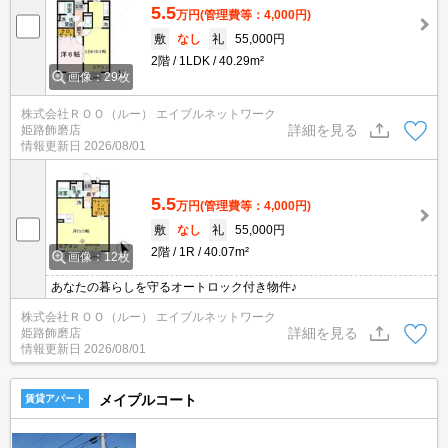
5.5
万円
(管理費等：4,000円)
敷
なし
礼
55,000円
2階
1LDK
40.29m²
画像：29枚
株式会社ＲＯＯ（ルー） エイブルネットワーク
詳細を見る
姫路飾磨店
情報更新日
2026/08/01
5.5
万円
(管理費等：4,000円)
敷
なし
礼
55,000円
2階
1R
40.07m²
画像：12枚
あなたの暮らしを守るオートロック付き物件♪
株式会社ＲＯＯ（ルー） エイブルネットワーク
詳細を見る
姫路飾磨店
情報更新日
2026/08/01
メイプルコート
賃貸アパート