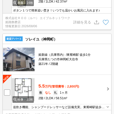
2階
1LDK
42.37m²
画像：14枚
ボタン１つで簡単追い焚き！いつでも温かいお風呂に入れます♪
株式会社ＲＯＯ（ルー） エイブルネットワーク
詳細を見る
姫路飾磨店
情報更新日
2026/08/06
ソレイユ（神岡町）
賃貸アパート
姫新線（兵庫県内）/東觜崎駅 徒歩1分
兵庫県たつの市神岡町大住寺
築21年
2階建
5.5
万円
(管理費等：2,800円)
敷
なし
礼
1ヶ月
2階
2LDK
58.51m²
画像：21枚
追炊き機能、シャンプードレッサーなど設備充実。東觜崎駅徒歩3
分です。