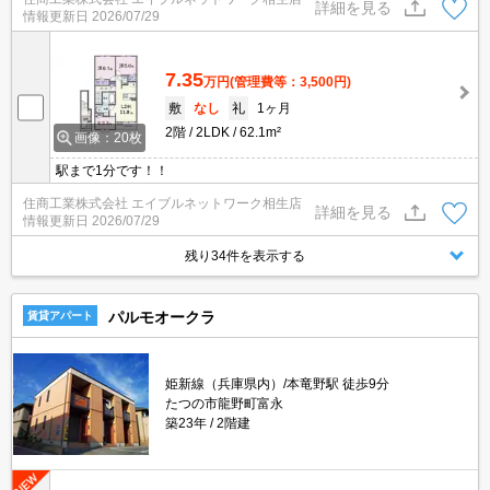
詳細を見る
情報更新日
2026/07/29
7.35
万円
(管理費等：3,500円)
敷
なし
礼
1ヶ月
2階
2LDK
62.1m²
画像：20枚
駅まで1分です！！
住商工業株式会社 エイブルネットワーク相生店
詳細を見る
情報更新日
2026/07/29
残り34件を表示する
パルモオークラ
賃貸アパート
姫新線（兵庫県内）/本竜野駅 徒歩9分
たつの市龍野町富永
築23年
2階建