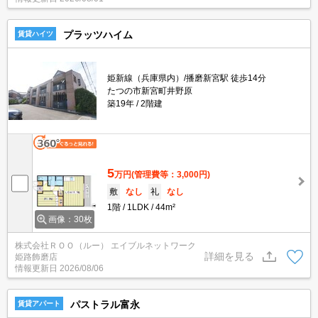
プラッツハイム
賃貸ハイツ
姫新線（兵庫県内）/播磨新宮駅 徒歩14分
たつの市新宮町井野原
築19年
2階建
5
万円
(管理費等：3,000円)
敷
なし
礼
なし
1階
1LDK
44m²
画像：30枚
株式会社ＲＯＯ（ルー） エイブルネットワーク
詳細を見る
姫路飾磨店
情報更新日
2026/08/06
パストラル富永
賃貸アパート