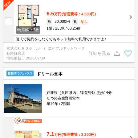
6.5
万円
(管理費等：4,500円)
敷
20,000円
礼
なし
1階
2LDK
63.25m²
画像：3枚
個人で契約をしなくてもネット無料で利用できますよ♪
株式会社ＲＯＯ（ルー） エイブルネットワーク
詳細を見る
姫路飾磨店
情報更新日
2026/07/30
ドミール堂本
賃貸テラスハウス
姫新線（兵庫県内）/本竜野駅 徒歩14分
たつの市龍野町堂本
築19年
2階建
7.1
万円
(管理費等：2,200円)