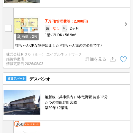
7
万円
(管理費等：2,000円)
敷
なし
礼
2ヶ月
1階
2LDK
56.9m²
画像：2枚
猫ちゃんOKな物件出ました♪猫ちゃん派の方必見です♪
株式会社ＲＯＯ（ルー） エイブルネットワーク
詳細を見る
姫路飾磨店
情報更新日
2026/08/03
デスパシオ
賃貸アパート
姫新線（兵庫県内）/本竜野駅 徒歩12分
たつの市龍野町宮脇
築20年
2階建