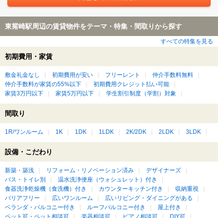
東觜崎駅周辺の賃貸物件をテーマ・特集・間取りから探す
すべての特集を見る
初期費用・家賃
敷金礼金なし
初期費用が安い
フリーレント
仲介手数料無料
仲介手数料が家賃の55%以下
初期費用クレジット払い可能
家賃3万円以下
家賃5万円以下
学生割引制度（学割）対象
間取り
1R/ワンルーム
1K
1DK
1LDK
2K/2DK
2LDK
3LDK
設備・こだわり
新築・築浅
リフォーム・リノベーション済み
デザイナーズ
バス・トイレ別
温水洗浄便座（ウォシュレット）付き
食器洗浄乾燥機（食洗機）付き
カウンターキッチン付き
収納重視
バリアフリー
広いワンルーム
広いリビング・ダイニングがある
ベランダ・バルコニー付き
ルーフバルコニー付き
屋上付き
ペット可・ペット相談可
楽器相談可
ピアノ相談可
DIY可