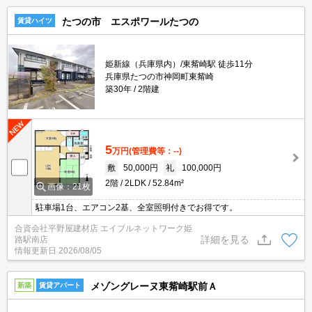
たつの市 エスポワールたつの
賃貸ハイツ
姫新線（兵庫県内）/東觜崎駅 徒歩11分
兵庫県たつの市神岡町東觜崎
築30年
2階建
5
万円
(管理費等：--)
敷
50,000円
礼
100,000円
2階
2LDK
52.84m²
画像：21枚
駐車場1台、エアコン2基、全室照明付きでお得です。
合資会社平野屋建材店 エイブルネットワーク姫
詳細を見る
路駅南店
情報更新日
2026/08/05
メゾングレーヌ東觜崎駅前Ａ
新築
賃貸アパート