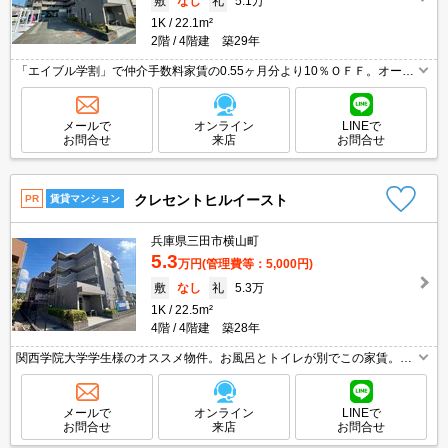
敷
なし
礼
5.1万
1K
22.1m²
2階
4階建 築29年
「エイブル学割」で仲介手数料家賃の0.55ヶ月分より10％ＯＦＦ。オート
ロック付きで、一人暮らしも安心。TVモニターホンで安心生活を!。安心
の鉄筋コンクリート造。初期費用・家賃カード払い可。
メールで
オンライン
LINEで
お問合せ
来店
お問合せ
クレセントヒルイースト
PR
賃貸マンション
兵庫県三田市横山町
5.3
万円
(管理費等：5,000円)
敷
なし
礼
5.3万
1K
22.5m²
4階
4階建 築28年
関西学院大学学生様のオススメ物件。お風呂とトイレが別でこの家賃。TV
モニターホンで安心生活を!。安心の鉄筋コンクリート造。初めての一人暮
らしはこのお部屋から。初期費用・家賃カード払い可。
メールで
オンライン
LINEで
お問合せ
来店
お問合せ