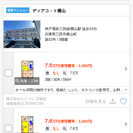
ディアコ－ト横山
賃貸マンション
神戸電鉄三田線/横山駅 徒歩10分
兵庫県三田市横山町
築32年
3階建
7.5
万円
(管理費等：3,300円)
敷
なし
礼
7.5万
3階
3DK
56m²
画像：23枚
オール洋間の物件です!!。収納たっぷり。ガスコンロ使用可。お料理
好きの方に。独立洗面台が便利。エアコン付き。仲介手数料家賃の
株式会社エイブル 宝塚店
0.55ヵ月分。駅まで徒歩4分圏内!。振り分けタイプの使いやすい間
詳細を見る
情報更新日
2026/07/29
取り。
7.6
万円
(管理費等：3,300円)
敷
なし
礼
7.6万