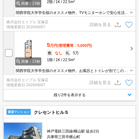
2階
1K
22.5m²
画像：23枚
関西学院大学学生様のオススメ物件。TVモニターホンで安心生活
を!。安心の鉄筋コンクリート造。初期費用・家賃カード払い可。
株式会社エイブル 宝塚店
「エイブル学割」で仲介手数料家賃の10ヶ月分より10％ＯＦＦ。バ
詳細を見る
情報更新日
2026/08/07
ス・トイレ別。
5
万円
(管理費等：5,000円)
敷
なし
礼
5万
1階
1K
22.5m²
画像：23枚
関西学院大学学生様のオススメ物件。お風呂とトイレが別でこの家
賃。TVモニターホンで安心生活を!。安心の鉄筋コンクリート造。初
株式会社エイブル 宝塚店
めての一人暮らしはこのお部屋から。初期費用・家賃カード払い
詳細を見る
情報更新日
2026/08/07
可。
残り2件を表示する
クレセントヒルＳ
賃貸マンション
神戸電鉄三田線/横山駅 徒歩2分
兵庫県三田市横山町