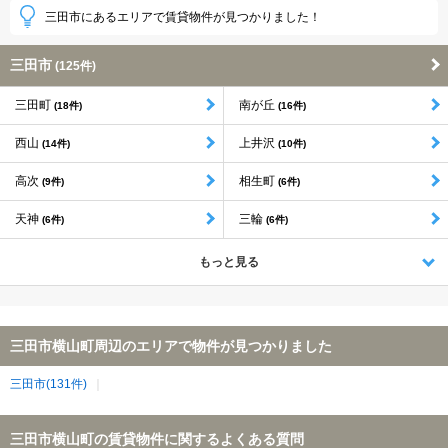
三田市にあるエリアで賃貸物件が見つかりました！
三田市
(125件)
三田町
南が丘
(18件)
(16件)
西山
上井沢
(14件)
(10件)
高次
相生町
(9件)
(6件)
天神
三輪
(6件)
(6件)
もっと見る
三田市横山町周辺のエリアで物件が見つかりました
三田市(131件)
三田市横山町の賃貸物件に関するよくある質問