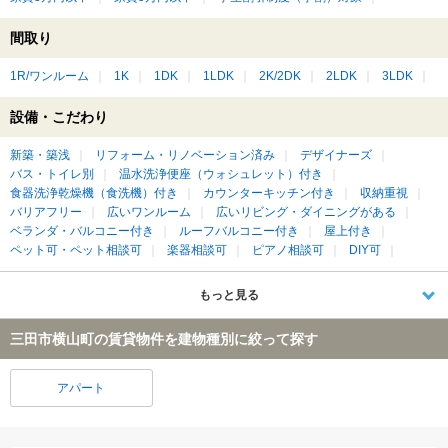
間取り
1R/ワンルーム
1K
1DK
1LDK
2K/2DK
2LDK
3LDK
設備・こだわり
新築・築浅
リフォーム・リノベーション済み
デザイナーズ
バス・トイレ別
温水洗浄便座（ウォシュレット）付き
食器洗浄乾燥機（食洗機）付き
カウンターキッチン付き
収納重視
バリアフリー
広いワンルーム
広いリビング・ダイニングがある
ベランダ・バルコニー付き
ルーフバルコニー付き
屋上付き
ペット可・ペット相談可
楽器相談可
ピアノ相談可
DIY可
もっと見る
三田市横山町の賃貸物件を建物種別に絞って探す
アパート