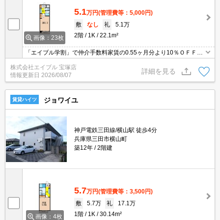
5.1
万円
(管理費等：5,000円)
敷
なし
礼
5.1万
2階
1K
22.1m²
画像：23枚
「エイブル学割」で仲介手数料家賃の0.55ヶ月分より10％ＯＦＦ。
オートロック付きで、一人暮らしも安心。TVモニターホンで安心生
株式会社エイブル 宝塚店
活を!。安心の鉄筋コンクリート造。初期費用・家賃カード払い可。
詳細を見る
情報更新日
2026/08/07
ジョワイユ
賃貸ハイツ
神戸電鉄三田線/横山駅 徒歩4分
兵庫県三田市横山町
築12年
2階建
5.7
万円
(管理費等：3,500円)
敷
5.7万
礼
17.1万
1階
1K
30.14m²
画像：4枚