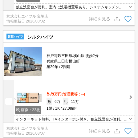
独立洗面台が便利。室内に洗濯機置場あり。システムキッチン。角
部屋をお探しの方に。TVインターホン付き。
株式会社エイブル 宝塚店
詳細を見る
情報更新日
2026/08/02
シルクハイツ
賃貸ハイツ
神戸電鉄三田線/横山駅 徒歩2分
兵庫県三田市横山町
築29年
2階建
5.5
万円
(管理費等：--)
敷
6万
礼
11万
1階
1K
27.08m²
画像：23枚
インターネット無料。TVインターホン付き。独立洗面台が便利。8
帖の洋室をご覧ください。駅まで徒歩2分圏内!。仲介手数料家賃の
株式会社エイブル 宝塚店
0.55ヵ月分。白を基調とした明るい室内。ぜひお問い合わせくださ
詳細を見る
情報更新日
2026/08/07
い!。