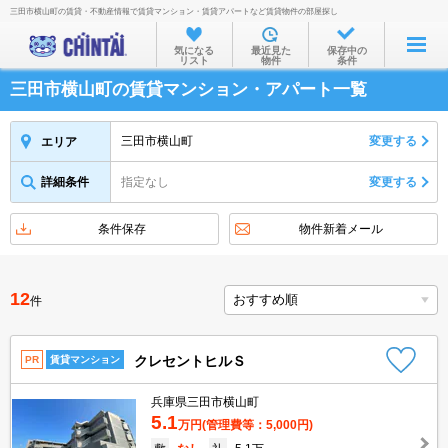
三田市横山町の賃貸・不動産情報で賃貸マンション・賃貸アパートなど賃貸物件の部屋探し
お部屋を探す
気になる
最近見た
保存中の
リスト
物件
条件
沿線・駅から
三田市横山町の賃貸マンション・アパート一覧
住所から
家賃相場から
三田市横山町
変更する
エリア
通勤通学時間から
詳細条件
指定なし
変更する
物件特集から
条件保存
物件新着メール
不動産会社から
TOP
12
件
クレセントヒルＳ
PR
賃貸マンション
兵庫県三田市横山町
5.1
万円
(管理費等：5,000円)