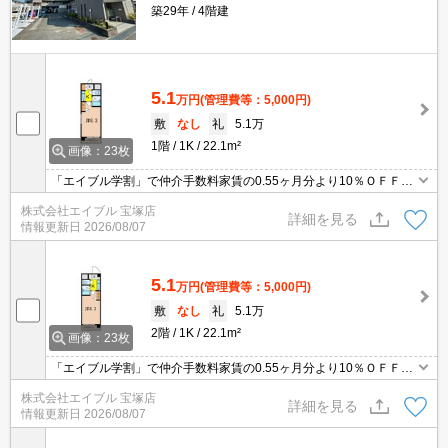
築29年
4階建
5.1
万円
(管理費等：5,000円)
敷
なし
礼
5.1万
1階
1K
22.1m²
画像：23枚
「エイブル学割」で仲介手数料家賃の0.55ヶ月分より10％ＯＦＦ。
オートロック付きで、一人暮らしも安心。TVモニターホンで安心生
株式会社エイブル 宝塚店
活を!。安心の鉄筋コンクリート造。初期費用・家賃カード払い可。
詳細を見る
情報更新日
2026/08/07
5.1
万円
(管理費等：5,000円)
敷
なし
礼
5.1万
2階
1K
22.1m²
画像：23枚
「エイブル学割」で仲介手数料家賃の0.55ヶ月分より10％ＯＦＦ。
オートロック付きで、一人暮らしも安心。TVモニターホンで安心生
株式会社エイブル 宝塚店
活を!。安心の鉄筋コンクリート造。初期費用・家賃カード払い可。
詳細を見る
情報更新日
2026/08/07