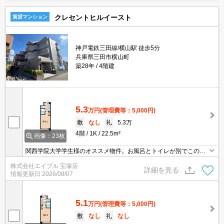
クレセントヒルイースト
賃貸マンション
神戸電鉄三田線/横山駅 徒歩5分
兵庫県三田市横山町
築28年
4階建
5.3
万円
(管理費等：5,000円)
敷
なし
礼
5.3万
4階
1K
22.5m²
画像：23枚
関西学院大学学生様のオススメ物件。お風呂とトイレが別でこの家
賃。TVモニターホンで安心生活を!。安心の鉄筋コンクリート造。初
株式会社エイブル 宝塚店
めての一人暮らしはこのお部屋から。初期費用・家賃カード払い
詳細を見る
情報更新日
2026/08/07
可。
5.1
万円
(管理費等：5,000円)
敷
なし
礼
なし