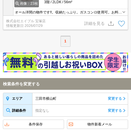
3階
2LDK
56m²
画像：23枚
オール洋間の物件です!!。収納たっぷり。ガスコンロ使用可。お料理
好きの方に。独立洗面台が便利。最上階の角部屋が空きました。エ
株式会社エイブル 宝塚店
アコン付き。仲介手数料家賃の0.55ヵ月分。駅まで徒歩4分圏内!。
詳細を見る
情報更新日
2026/07/29
1
検索条件を変更する
三田市横山町
変更する
エリア
詳細条件
指定なし
変更する
条件保存
物件新着メール