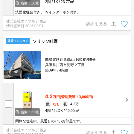
2階
1K
23.77m²
画像：16枚
洗面化粧台付き。TVインターホン付き。
株式会社エイブル 川西店
詳細を見る
情報更新日
2026/08/01
ソリッソ畦野
賃貸マンション
能勢電鉄妙見線/山下駅 徒歩9分
兵庫県川西市見野２丁目
築39年
4階建
4.2
万円
(管理費等：3,000円)
敷
なし
礼
4.2万
4階
2LDK
40.05m²
画像：23枚
閑静な住宅街。風通しのいいお部屋です。
株式会社エイブル 川西店
詳細を見る