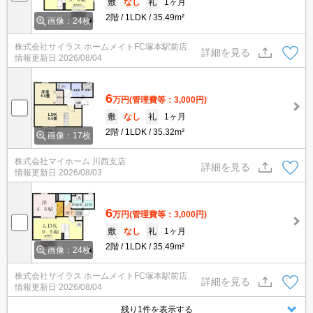
敷
なし
礼
1ヶ月
2階
1LDK
35.49m²
画像：24枚
株式会社サイラス ホームメイトFC塚本駅前店
詳細を見る
情報更新日
2026/08/04
6
万円
(管理費等：3,000円)
敷
なし
礼
1ヶ月
2階
1LDK
35.32m²
画像：17枚
株式会社マイホーム 川西支店
詳細を見る
情報更新日
2026/08/03
6
万円
(管理費等：3,000円)
敷
なし
礼
1ヶ月
2階
1LDK
35.49m²
画像：24枚
株式会社サイラス ホームメイトFC塚本駅前店
詳細を見る
情報更新日
2026/08/04
残り1件を表示する