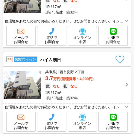
敷
なし
礼
なし
1R
17m²
1階
3階建 築32年
住環境をあなたの目でお確かめください。ぜひお問合せください。インタ
ーネット無料。
メールで
電話で
オンライン
LINEで
お問合せ
お問合せ
来店
お問合せ
ハイム朝日
PR
賃貸マンション
兵庫県川西市見野２丁目
3.7
万円
(管理費等：4,000円)
敷
なし
礼
なし
1R
17m²
1階
3階建 築32年
住環境をあなたの目でお確かめください。ぜひお問合せください。インタ
ーネット無料。
メールで
電話で
オンライン
LINEで
お問合せ
お問合せ
来店
お問合せ