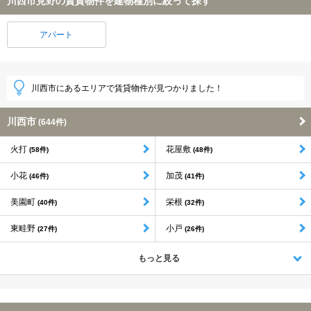
川西市見野の賃貸物件を建物種別に絞って探す
アパート
川西市にあるエリアで賃貸物件が見つかりました！
川西市
(644件)
火打
花屋敷
(58件)
(48件)
小花
加茂
(46件)
(41件)
美園町
栄根
(40件)
(32件)
東畦野
小戸
(27件)
(26件)
もっと見る