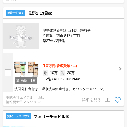
見野1-13貸家
賃貸一戸建て
能勢電鉄妙見線/山下駅 徒歩3分
兵庫県川西市見野１丁目
築27年
2階建
10
万円
(管理費等：--)
敷
10万
礼
20万
1-2階
4LDK
102.26m²
画像：1枚
洗面化粧台付き。温水洗浄便座付き。カウンターキッチン。
株式会社エイブル 川西店
詳細を見る
情報更新日
2026/07/23
フェリーチェヒルＢ
賃貸テラスハウス