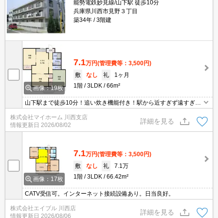
能勢電鉄妙見線/山下駅 徒歩10分
兵庫県川西市見野３丁目
築34年
3階建
7.1
万円
(管理費等：3,500円)
敷
なし
礼
1ヶ月
1階
3LDK
66m²
画像：19枚
山下駅まで徒歩10分！追い炊き機能付き！駅から近すぎず遠すぎ
ず、コンビニが近くて生活に便利な立地です！駅前にスーパーもあ
株式会社マイホーム 川西支店
り、仕事帰りなどにお買い物できます♪大通りに面しておらず、車の
詳細を見る
情報更新日
2026/08/02
音などは気になりにくいです！小・中学校までも近いので、ファミ
リーさんにもおすすめです♪
7.1
万円
(管理費等：3,500円)
敷
なし
礼
7.1万
1階
3LDK
66.42m²
画像：17枚
CATV受信可。インターネット接続設備あり。日当良好。
株式会社エイブル 川西店
詳細を見る
情報更新日
2026/08/06