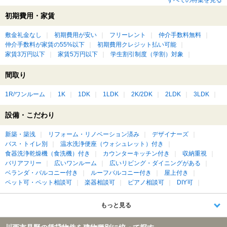
初期費用・家賃
敷金礼金なし
初期費用が安い
フリーレント
仲介手数料無料
仲介手数料が家賃の55%以下
初期費用クレジット払い可能
家賃3万円以下
家賃5万円以下
学生割引制度（学割）対象
間取り
1R/ワンルーム
1K
1DK
1LDK
2K/2DK
2LDK
3LDK
設備・こだわり
新築・築浅
リフォーム・リノベーション済み
デザイナーズ
バス・トイレ別
温水洗浄便座（ウォシュレット）付き
食器洗浄乾燥機（食洗機）付き
カウンターキッチン付き
収納重視
バリアフリー
広いワンルーム
広いリビング・ダイニングがある
ベランダ・バルコニー付き
ルーフバルコニー付き
屋上付き
ペット可・ペット相談可
楽器相談可
ピアノ相談可
DIY可
もっと見る