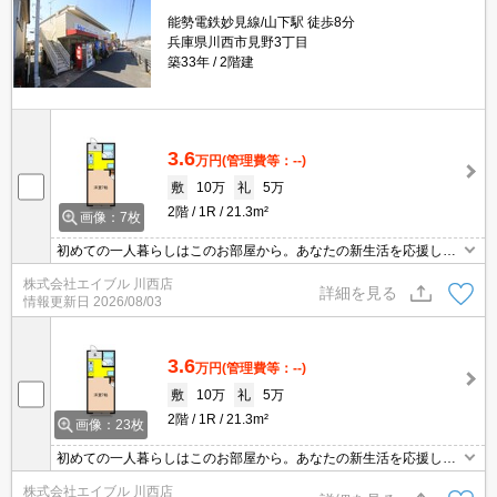
能勢電鉄妙見線/山下駅 徒歩8分
兵庫県川西市見野3丁目
築33年
2階建
3.6
万円
(管理費等：--)
敷
10万
礼
5万
2階
1R
21.3m²
画像：7枚
初めての一人暮らしはこのお部屋から。あなたの新生活を応援しま
す。
株式会社エイブル 川西店
詳細を見る
情報更新日
2026/08/03
3.6
万円
(管理費等：--)
敷
10万
礼
5万
2階
1R
21.3m²
画像：23枚
初めての一人暮らしはこのお部屋から。あなたの新生活を応援しま
す。
株式会社エイブル 川西店