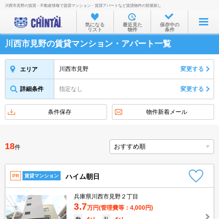
川西市見野の賃貸・不動産情報で賃貸マンション・賃貸アパートなど賃貸物件の部屋探し
お部屋を探す
気になる
最近見た
保存中の
リスト
物件
条件
沿線・駅から
川西市見野の賃貸マンション・アパート一覧
住所から
家賃相場から
川西市見野
変更する
エリア
通勤通学時間から
詳細条件
指定なし
変更する
物件特集から
条件保存
物件新着メール
不動産会社から
TOP
18
件
ハイム朝日
PR
賃貸マンション
兵庫県川西市見野２丁目
3.7
万円
(管理費等：4,000円)