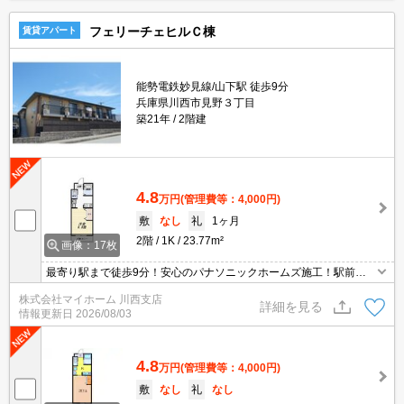
フェリーチェヒルＣ棟
賃貸アパート
能勢電鉄妙見線/山下駅 徒歩9分
兵庫県川西市見野３丁目
築21年
2階建
4.8
万円
(管理費等：4,000円)
敷
なし
礼
1ヶ月
2階
1K
23.77m²
画像：17枚
最寄り駅まで徒歩9分！安心のパナソニックホームズ施工！駅前に
スーパーがあり、仕事帰りなどにお買い物が出来ます！一軒挟んで
株式会社マイホーム 川西支店
隣にコンビニエンスストアがあり、生活に便利！キッチンは贅沢に
詳細を見る
情報更新日
2026/08/03
2口コンロなので、自炊される方にもおすすめです♪
4.8
万円
(管理費等：4,000円)
敷
なし
礼
なし