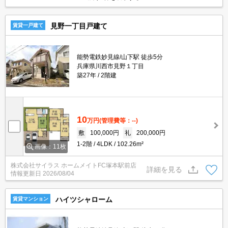
見野一丁目戸建て
賃貸一戸建て
能勢電鉄妙見線/山下駅 徒歩5分
兵庫県川西市見野１丁目
築27年
2階建
10
万円
(管理費等：--)
敷
100,000円
礼
200,000円
1-2階
4LDK
102.26m²
画像：11枚
株式会社サイラス ホームメイトFC塚本駅前店
詳細を見る
情報更新日
2026/08/04
ハイツシャローム
賃貸マンション