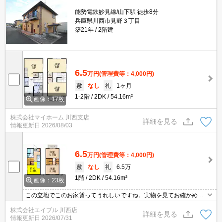
能勢電鉄妙見線/山下駅 徒歩8分
兵庫県川西市見野３丁目
築21年
2階建
6.5
万円
(管理費等：4,000円)
敷
なし
礼
1ヶ月
1-2階
2DK
54.16m²
画像：17枚
株式会社マイホーム 川西支店
詳細を見る
情報更新日
2026/08/03
6.5
万円
(管理費等：4,000円)
敷
なし
礼
6.5万
1階
2DK
54.16m²
画像：23枚
この立地でこのお家賃ってうれしいですね。実物を見てお確かめく
ださい。
株式会社エイブル 川西店
詳細を見る
情報更新日
2026/07/31