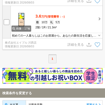
詳細を見る
情報更新日
2026/08/03
3.6
万円
(管理費等：--)
敷
10万
礼
5万
2階
1R
21.3m²
画像：17枚
初めての一人暮らしはこのお部屋から。あなたの新生活を応援しま
す。
株式会社エイブル 川西店
詳細を見る
情報更新日
2026/08/03
1
検索条件を変更する
川西市見野
変更する
エリア