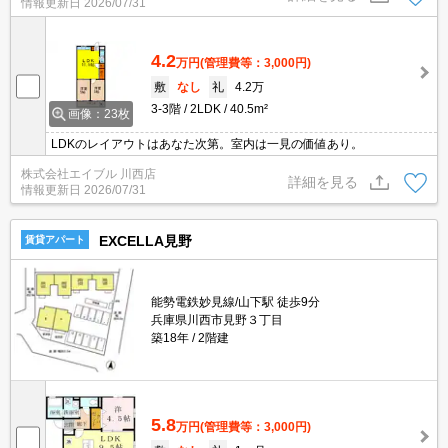
情報更新日
2026/07/31
4.2
万円
(管理費等：3,000円)
敷
なし
礼
4.2万
3-3階
2LDK
40.5m²
画像：23枚
LDKのレイアウトはあなた次第。室内は一見の価値あり。
株式会社エイブル 川西店
詳細を見る
情報更新日
2026/07/31
EXCELLA見野
賃貸アパート
能勢電鉄妙見線/山下駅 徒歩9分
兵庫県川西市見野３丁目
築18年
2階建
5.8
万円
(管理費等：3,000円)