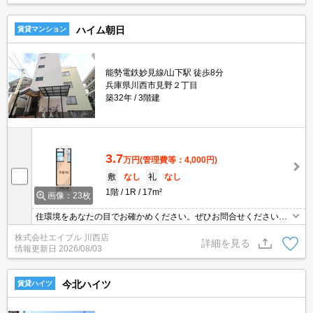
ハイム朝日
賃貸マンション
能勢電鉄妙見線/山下駅 徒歩8分
兵庫県川西市見野２丁目
築32年
3階建
3.7
万円
(管理費等：4,000円)
敷
なし
礼
なし
1階
1R
17m²
画像：23枚
住環境をあなたの目でお確かめください。ぜひお問合せください。
インターネット無料。
株式会社エイブル 川西店
詳細を見る
情報更新日
2026/08/03
今北ハイツ
賃貸ハイツ