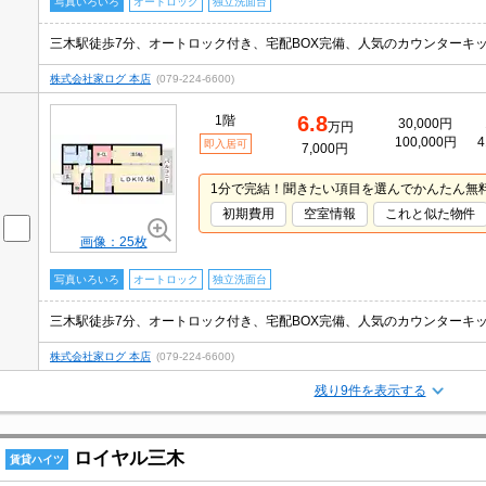
写真いろいろ
オートロック
独立洗面台
三木駅徒歩7分、オートロック付き、宅配BOX完備、人気のカウンターキ
株式会社家ログ 本店
(079-224-6600)
6.8
1階
30,000円
万円
100,000円
4
即入居可
7,000円
1分で完結！聞きたい項目を選んでかんたん無
初期費用
空室情報
これと似た物件
画像：25枚
写真いろいろ
オートロック
独立洗面台
三木駅徒歩7分、オートロック付き、宅配BOX完備、人気のカウンターキ
株式会社家ログ 本店
(079-224-6600)
残り9件を表示する
ロイヤル三木
賃貸ハイツ