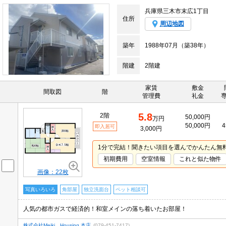
兵庫県三木市末広1丁目
住所
周辺地図
築年
1988年07月（築38年）
階建
2階建
家賃
敷金
間取図
階
管理費
礼金
5.8
2階
50,000円
万円
50,000円
4
即入居可
3,000円
1分で完結！聞きたい項目を選んでかんたん無
初期費用
空室情報
これと似た物件
画像：22枚
写真いろいろ
角部屋
独立洗面台
ペット相談可
人気の都市ガスで経済的！和室メインの落ち着いたお部屋！
株式会社Meiki Housing 本店
(079-451-7417)