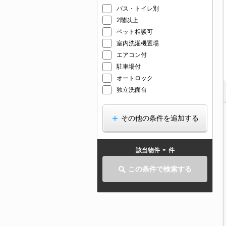
バス・トイレ別
2階以上
ペット相談可
室内洗濯機置場
エアコン付
駐車場付
オートロック
独立洗面台
その他の条件を追加する
-
該当物件
件
この条件で検索する