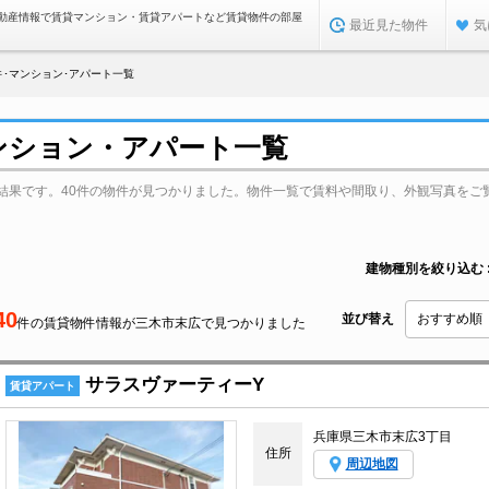
動産情報で賃貸マンション・賃貸アパートなど賃貸物件の部屋
最近見た物件
気
･マンション･アパート一覧
ンション・アパート一覧
結果です。40件の物件が見つかりました。物件一覧で賃料や間取り、外観写真をご
建物種別を絞り込む
40
並び替え
件の賃貸物件情報が三木市末広で見つかりました
サラスヴァーティーY
賃貸アパート
兵庫県三木市末広3丁目
住所
周辺地図