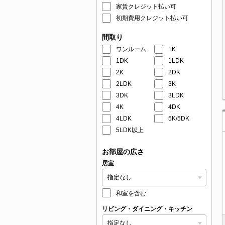
家賃クレジット払い可
初期費用クレジット払い可
間取り
ワンルーム
1K
1DK
1LDK
2K
2DK
2LDK
3K
3DK
3LDK
4K
4DK
4LDK
5K/5DK
5LDK以上
お部屋の広さ
居室
和室を含む
リビング・ダイニング・キッチン