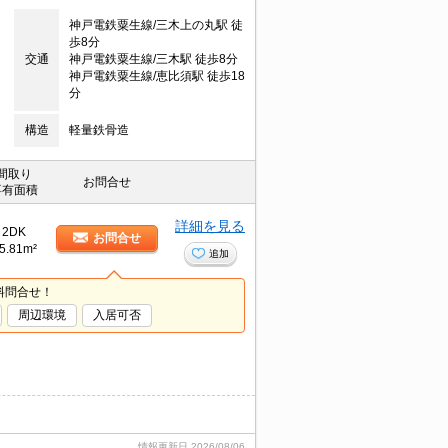
神戸電鉄粟生線/三木上の丸駅 徒
歩8分
交通
神戸電鉄粟生線/三木駅 徒歩8分
神戸電鉄粟生線/恵比須駅 徒歩18
分
構造
軽量鉄骨造
間取り
お問合せ
専有面積
詳細を見る
2DK
お問合せ
5.81m²
追加
料問合せ！
周辺環境
入居可否
情報更新日
2026/08/06