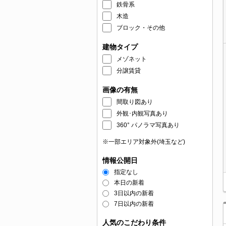
鉄骨系
木造
ブロック・その他
建物タイプ
メゾネット
分譲賃貸
画像の有無
間取り図あり
外観･内観写真あり
360° パノラマ写真あり
※一部エリア対象外(埼玉など)
情報公開日
指定なし
本日の新着
3日以内の新着
7日以内の新着
人気のこだわり条件