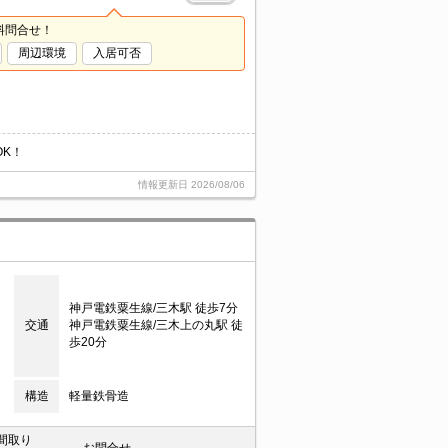
料問合せ！
周辺環境
入居可否
K！
情報更新日
2026/08/06
神戸電鉄粟生線/三木駅 徒歩7分
交通
神戸電鉄粟生線/三木上の丸駅 徒
歩20分
構造
軽量鉄骨造
間取り