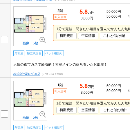
5.8
2階
50,000円
万円
50,000円
4
即入居可
3,000円
1分で完結！聞きたい項目を選んでかんたん無
初期費用
空室情報
これと似た物件
画像：5枚
角部屋
独立洗面台
ペット相談可
人気の都市ガスで経済的！和室メインの落ち着いたお部屋！
株式会社家ログ 本店
(079-224-6600)
5.8
1階
50,000円
万円
50,000円
4
即入居可
3,000円
1分で完結！聞きたい項目を選んでかんたん無
初期費用
空室情報
これと似た物件
画像：5枚
角部屋
独立洗面台
ペット相談可