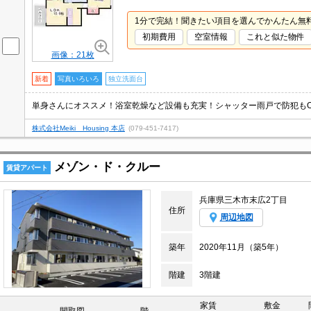
1分で完結！聞きたい項目を選んでかんたん無
初期費用
空室情報
これと似た物件
画像：21枚
新着
写真いろいろ
独立洗面台
単身さんにオススメ！浴室乾燥など設備も充実！シャッター雨戸で防犯もO
株式会社Meiki Housing 本店
(079-451-7417)
メゾン・ド・クルー
賃貸アパート
兵庫県三木市末広2丁目
住所
周辺地図
築年
2020年11月（築5年）
階建
3階建
家賃
敷金