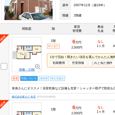
築年
2007年12月（築18年）
階建
2階建
家賃
敷金
間取図
階
管理費
礼金
6
1階
なし
万円
1ヶ月
4
即入居可
2,000円
1分で完結！聞きたい項目を選んでかんたん無
初期費用
空室情報
これと似た物件
画像：23枚
新着
写真いろいろ
角部屋
独立洗面台
単身さんにオススメ！浴室乾燥など設備も充実！シャッター雨戸で防犯もO
株式会社家ログ 本店
(079-224-6600)
6
なし
万円
1階
1ヶ月
4
2,000円