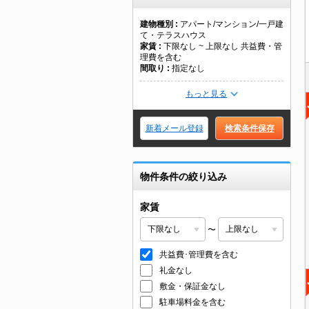
建物種別
アパート/マンション/一戸建
て・テラスハウス
家賃
下限なし ~ 上限なし 共益費・管
理費を含む
間取り
指定なし
もっと見る
新着メール登録
検索条件保存
物件条件の絞り込み
家賃
〜
共益費･管理費を含む
礼金なし
敷金・保証金なし
駐車場料金を含む