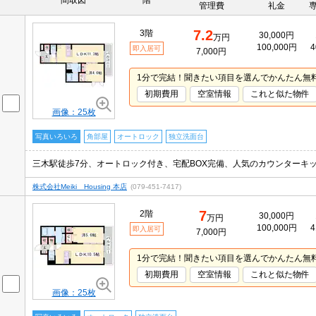
間取図
階
管理費
礼金
7.2
3階
30,000円
万円
100,000円
4
即入居可
7,000円
1分で完結！聞きたい項目を選んでかんたん無
初期費用
空室情報
これと似た物件
画像：25枚
写真いろいろ
角部屋
オートロック
独立洗面台
三木駅徒歩7分、オートロック付き、宅配BOX完備、人気のカウンターキ
株式会社Meiki Housing 本店
(079-451-7417)
7
2階
30,000円
万円
100,000円
4
即入居可
7,000円
1分で完結！聞きたい項目を選んでかんたん無
初期費用
空室情報
これと似た物件
画像：25枚