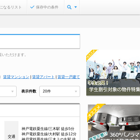
になるリスト
保存中の条件
覧いただけます。
賃貸マンション
|
賃貸アパート
|
賃貸一戸建て
表示件数
神戸電鉄粟生線/三木駅 徒歩5分
神戸電鉄粟生線/大村駅 徒歩12分
交通
神戸電鉄粟生線/三木上の丸駅 徒