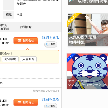
歩18分
構造
木造
間取り
お問合せ
専有面積
詳細を見る
1LDK
お問合せ
0.06m²
追加
料問合せ！
周辺環境
入居可否
K！
情報更新日
2026/08/06
詳細を見る
1LDK
お問合せ
0.06m²
追加