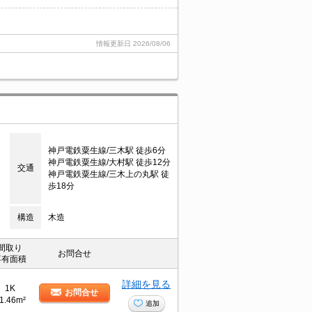
情報更新日
2026/08/06
神戸電鉄粟生線/三木駅 徒歩6分
神戸電鉄粟生線/大村駅 徒歩12分
交通
神戸電鉄粟生線/三木上の丸駅 徒
歩18分
構造
木造
間取り
お問合せ
専有面積
詳細を見る
1K
お問合せ
1.46m²
追加