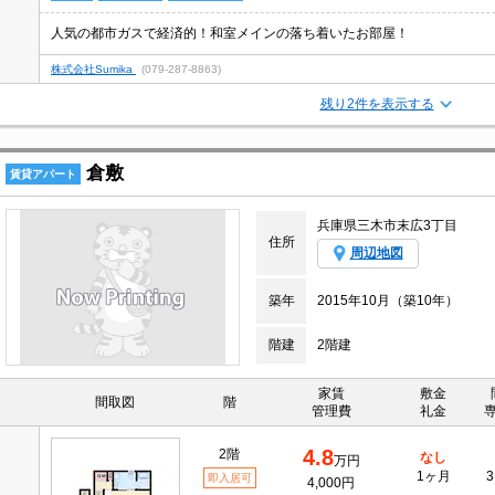
人気の都市ガスで経済的！和室メインの落ち着いたお部屋！
株式会社Sumika
(079-287-8863)
残り2件を表示する
倉敷
賃貸アパート
兵庫県三木市末広3丁目
住所
周辺地図
築年
2015年10月（築10年）
階建
2階建
家賃
敷金
間取図
階
管理費
礼金
4.8
2階
なし
万円
1ヶ月
3
即入居可
4,000円