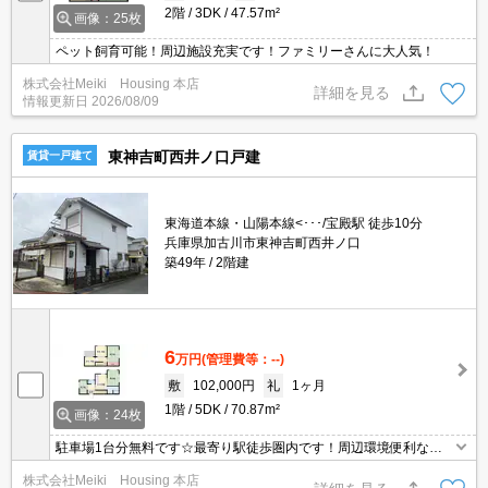
2階
3DK
47.57m²
画像：25枚
ペット飼育可能！周辺施設充実です！ファミリーさんに大人気！
株式会社Meiki Housing 本店
詳細を見る
情報更新日
2026/08/09
東神吉町西井ノ口戸建
賃貸一戸建て
東海道本線・山陽本線<･･･/宝殿駅 徒歩10分
兵庫県加古川市東神吉町西井ノ口
築49年
2階建
6
万円
(管理費等：--)
敷
102,000円
礼
1ヶ月
1階
5DK
70.87m²
画像：24枚
駐車場1台分無料です☆最寄り駅徒歩圏内です！周辺環境便利な立
地☆
株式会社Meiki Housing 本店