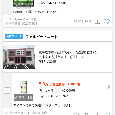
2階
3DK
47.57m²
画像：26枚
お気軽にお問い合わせください。
ベストリーシング 本店
詳細を見る
情報更新日
2026/08/08
フォルビートコート
賃貸アパート
東海道本線・山陽本線<･･･/宝殿駅 徒歩9分
兵庫県加古川市東神吉町西井ノ口
築8年
2階建
5.9
万円
(管理費等：2,000円)
敷
1ヶ月
礼
40,000円
1階
1LDK
47.57m²
画像：1枚
エアコン付きで快適♪インターネット無料♪
株式会社Meiki Housing 本店
詳細を見る