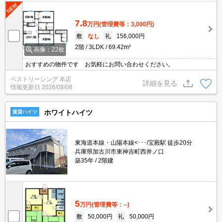
7.8
万円
(管理費等：3,000円)
敷
なし
礼
156,000円
2階
3LDK
69.42m²
画像：22枚
おすすめの物件です お気軽にお問い合わせください。
ベストリーシング 本店
詳細を見る
情報更新日
2026/08/08
ホワイトハイツ
賃貸ハイツ
東海道本線・山陽本線<･･･/宝殿駅 徒歩20分
兵庫県加古川市東神吉町西井ノ口
築35年
2階建
5
万円
(管理費等：--)
敷
50,000円
礼
50,000円