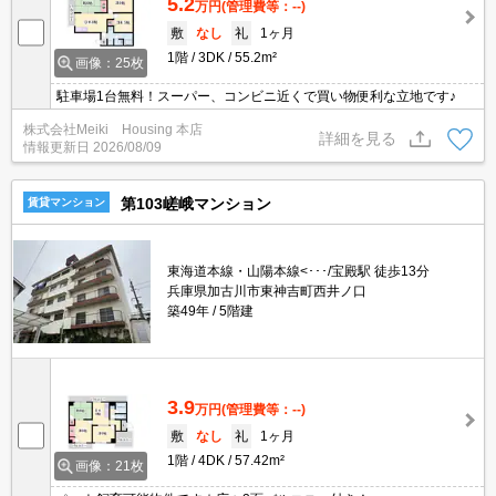
5.2
万円
(管理費等：--)
敷
なし
礼
1ヶ月
1階
3DK
55.2m²
画像：25枚
駐車場1台無料！スーパー、コンビニ近くで買い物便利な立地です♪
株式会社Meiki Housing 本店
詳細を見る
情報更新日
2026/08/09
第103嵯峨マンション
賃貸マンション
東海道本線・山陽本線<･･･/宝殿駅 徒歩13分
兵庫県加古川市東神吉町西井ノ口
築49年
5階建
3.9
万円
(管理費等：--)
敷
なし
礼
1ヶ月
1階
4DK
57.42m²
画像：21枚