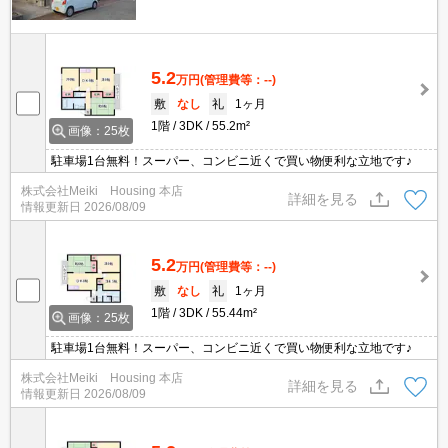
5.2
万円
(管理費等：--)
敷
なし
礼
1ヶ月
1階
3DK
55.2m²
画像：25枚
駐車場1台無料！スーパー、コンビニ近くで買い物便利な立地です♪
株式会社Meiki Housing 本店
詳細を見る
情報更新日
2026/08/09
5.2
万円
(管理費等：--)
敷
なし
礼
1ヶ月
1階
3DK
55.44m²
画像：25枚
駐車場1台無料！スーパー、コンビニ近くで買い物便利な立地です♪
株式会社Meiki Housing 本店
詳細を見る
情報更新日
2026/08/09