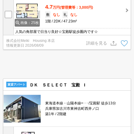
4.7
万円
(管理費等：3,000円)
敷
なし
礼
なし
1階
2DK
47.23m²
画像：25枚
人気の角部屋で日当り良好☆宝殿駅徒歩圏内です☆
株式会社Meiki Housing 本店
詳細を見る
情報更新日
2026/08/09
ＤＫ ＳＥＬＥＣＴ 宝殿 I
賃貸アパート
東海道本線・山陽本線<･･･/宝殿駅 徒歩13分
兵庫県加古川市東神吉町西井ノ口
築1年
2階建