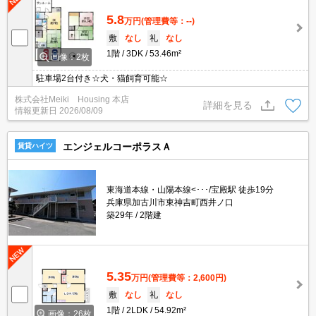
5.8
万円
(管理費等：--)
敷
なし
礼
なし
1階
3DK
53.46m²
画像：2枚
駐車場2台付き☆犬・猫飼育可能☆
株式会社Meiki Housing 本店
詳細を見る
情報更新日
2026/08/09
エンジェルコーポラスＡ
賃貸ハイツ
東海道本線・山陽本線<･･･/宝殿駅 徒歩19分
兵庫県加古川市東神吉町西井ノ口
築29年
2階建
5.35
万円
(管理費等：2,600円)
敷
なし
礼
なし
1階
2LDK
54.92m²
画像：26枚