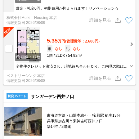
敷金・礼金0円。初期費用が抑えられます！リノベーション☆
株式会社Meiki Housing 本店
詳細を見る
情報更新日
2026/08/09
5.35
万円
(管理費等：2,600円)
敷
なし
礼
なし
1階
2LDK
54.92m²
画像：17枚
全物件クレジット決済ＯＫ。現地待ち合わせＯＫ。ご内見の際はお
気軽にお問い合わせください。
ベストリーシング 本店
詳細を見る
情報更新日
2026/08/08
サンガーデン西井ノ口
賃貸アパート
東海道本線・山陽本線<･･･/宝殿駅 徒歩13分
兵庫県加古川市東神吉町西井ノ口
築14年
2階建