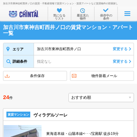
加古川市東神吉町西井ノ口の賃貸・不動産情報で賃貸マンション・賃貸アパートなど賃貸物件の部屋探し
お部屋を探す
気になる
最近見た
保存中の
リスト
物件
条件
沿線・駅から
加古川市東神吉町西井ノ口の賃貸マンション・アパート
住所から
一覧
家賃相場から
加古川市東神吉町西井ノ口
変更する
エリア
通勤通学時間から
詳細条件
指定なし
変更する
物件特集から
不動産会社から
条件保存
物件新着メール
TOP
24
件
ヴィラデルソーレ
賃貸マンション
東海道本線・山陽本線<･･･/宝殿駅 徒歩19分