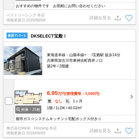
おすすめの物件です お気軽にお問い合わせください
ベストリーシング 本店
詳細を見る
情報更新日
2026/08/08
DKSELECT宝殿Ⅰ
賃貸アパート
東海道本線・山陽本線<･･･/宝殿駅 徒歩14分
兵庫県加古川市東神吉町西井ノ口
築2年
2階建
6.95
万円
(管理費等：3,500円)
敷
なし
礼
1ヶ月
1階
1LDK
40.02m²
画像：25枚
都市ガス☆システムキッチン☆宅配ボックス付き☆
株式会社Meiki Housing 本店
詳細を見る
情報更新日
2026/08/09