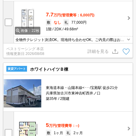
7.7
万円
(管理費等：6,000円)
敷
なし
礼
77,000円
1階
2DK
49.68m²
画像：22枚
全物件クレジット決済OK。現地待ち合わせOK。ご内見の際はお気
軽にお問い合わせください。
ベストリーシング 本店
詳細を見る
情報更新日
2026/08/08
ホワイトハイツＢ棟
賃貸アパート
東海道本線・山陽本線<･･･/宝殿駅 徒歩21分
兵庫県加古川市東神吉町西井ノ口
築35年
2階建
5
万円
(管理費等：--)
敷
1ヶ月
礼
2ヶ月