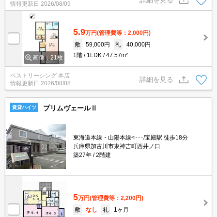
情報更新日
2026/08/09
5.9
万円
(管理費等：2,000円)
敷
59,000円
礼
40,000円
1階
1LDK
47.57m²
画像：21枚
ベストリーシング 本店
詳細を見る
情報更新日
2026/08/08
プリムヴェールⅡ
賃貸ハイツ
東海道本線・山陽本線<･･･/宝殿駅 徒歩18分
兵庫県加古川市東神吉町西井ノ口
築27年
2階建
5
万円
(管理費等：2,200円)
敷
なし
礼
1ヶ月