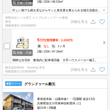
1階
2DK
46.53m²
画像：11枚
忙しい朝でも鏡を見ながらサッと身支度を整えられる独立洗面台を
備えております♪収納はクロゼット・シューズボックス・全居室収納
有限会社シンキ塗工 エイブルネットワーク東姫
などが備え付けられているので、衣類や日用品の収納に重宝します♪
詳細を見る
路店
知らない来訪者が来てもTVインターホン越しに確認できるので防犯
情報更新日
2026/08/03
対策として優れております♪エアコン付きの物件なので、快適に生活
できます♪
5
万円
(管理費等：2,200円)
敷
なし
礼
1ヶ月
1階
2DK
47.34m²
画像：25枚
閑静な住宅街 敷地内に駐車場完備 大手ハウスメーカー施工。
株式会社Meiki Housing 本店
詳細を見る
情報更新日
2026/08/09
グランドゥール殿元
賃貸アパート
東海道本線・山陽本線<･･･/宝殿駅 徒歩13分
兵庫県加古川市東神吉町西井ノ口
築31年
2階建