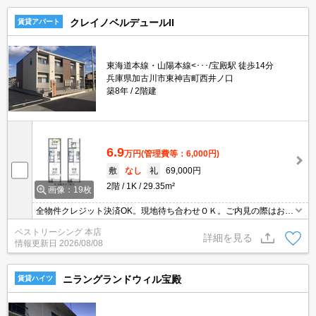
クレイノベルデュールII
賃貸アパート
東海道本線・山陽本線<･･･/宝殿駅 徒歩14分
兵庫県加古川市東神吉町西井ノ口
築8年
2階建
6.9
万円
(管理費等：6,000円)
敷
なし
礼
69,000円
2階
1K
29.35m²
画像：19枚
全物件クレジット決済OK。現地待ち合わせＯＫ。ご内見の際はお気
軽にお問い合わせください。
ベストリーシング 本店
詳細を見る
情報更新日
2026/08/08
ニラングランドウィル宝殿
賃貸ハイツ