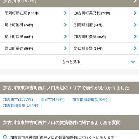
加古川市
(1511件)
平岡町新在家
加古川町美乃利
(188件)
(77件)
尾上町池田
別府町別府
(74件)
(64件)
尾上町口里
加古川町粟津
(58件)
(56件)
野口町長砂
野口町良野
(56件)
(54件)
もっと見る
加古川市東神吉町西井ノ口周辺のエリアで物件が見つかりました
加古川市(1527件)
高砂市(479件)
加古郡播磨町(170件)
加古郡稲美町(147件)
加古川市東神吉町西井ノ口の賃貸物件に関するよくある質問
加古川市東神吉町西井ノ口の賃貸物件数はどれくらいあります