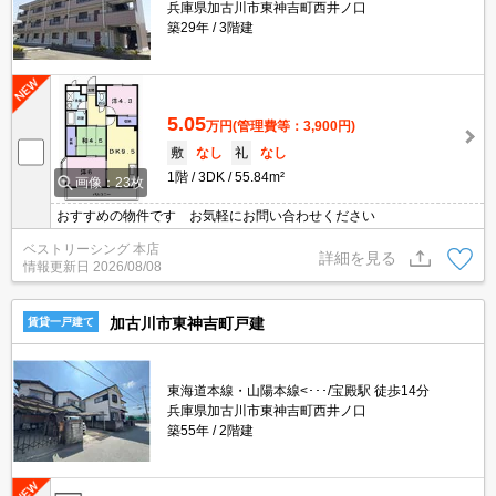
兵庫県加古川市東神吉町西井ノ口
築29年
3階建
5.05
万円
(管理費等：3,900円)
敷
なし
礼
なし
1階
3DK
55.84m²
画像：23枚
おすすめの物件です お気軽にお問い合わせください
ベストリーシング 本店
詳細を見る
情報更新日
2026/08/08
加古川市東神吉町戸建
賃貸一戸建て
東海道本線・山陽本線<･･･/宝殿駅 徒歩14分
兵庫県加古川市東神吉町西井ノ口
築55年
2階建