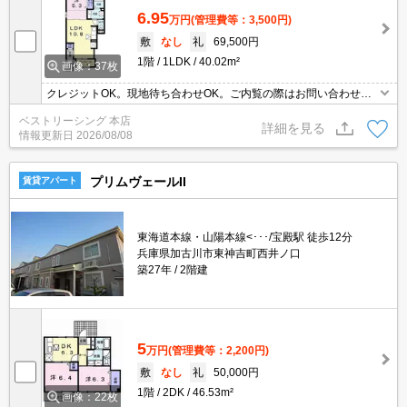
6.95
万円
(管理費等：3,500円)
敷
なし
礼
69,500円
1階
1LDK
40.02m²
画像：37枚
クレジットOK。現地待ち合わせOK。ご内覧の際はお問い合わせく
ださい。
ベストリーシング 本店
詳細を見る
情報更新日
2026/08/08
プリムヴェールII
賃貸アパート
東海道本線・山陽本線<･･･/宝殿駅 徒歩12分
兵庫県加古川市東神吉町西井ノ口
築27年
2階建
5
万円
(管理費等：2,200円)
敷
なし
礼
50,000円
1階
2DK
46.53m²
画像：22枚