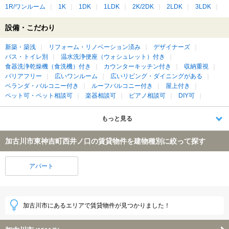
1R/ワンルーム
1K
1DK
1LDK
2K/2DK
2LDK
3LDK
設備・こだわり
新築・築浅
リフォーム・リノベーション済み
デザイナーズ
バス・トイレ別
温水洗浄便座（ウォシュレット）付き
食器洗浄乾燥機（食洗機）付き
カウンターキッチン付き
収納重視
バリアフリー
広いワンルーム
広いリビング・ダイニングがある
ベランダ・バルコニー付き
ルーフバルコニー付き
屋上付き
ペット可・ペット相談可
楽器相談可
ピアノ相談可
DIY可
もっと見る
加古川市東神吉町西井ノ口の賃貸物件を建物種別に絞って探す
アパート
加古川市にあるエリアで賃貸物件が見つかりました！