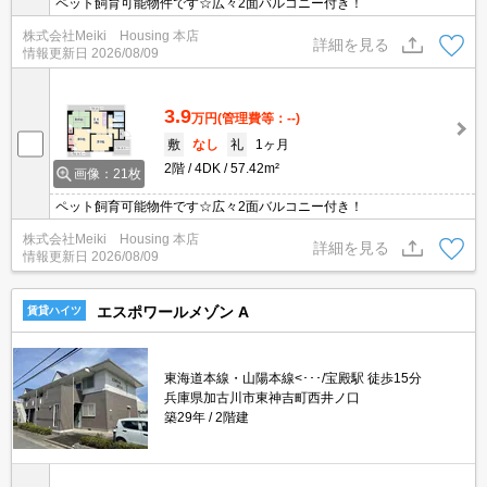
ペット飼育可能物件です☆広々2面バルコニー付き！
株式会社Meiki Housing 本店
詳細を見る
情報更新日
2026/08/09
3.9
万円
(管理費等：--)
敷
なし
礼
1ヶ月
2階
4DK
57.42m²
画像：21枚
ペット飼育可能物件です☆広々2面バルコニー付き！
株式会社Meiki Housing 本店
詳細を見る
情報更新日
2026/08/09
エスポワールメゾン A
賃貸ハイツ
東海道本線・山陽本線<･･･/宝殿駅 徒歩15分
兵庫県加古川市東神吉町西井ノ口
築29年
2階建