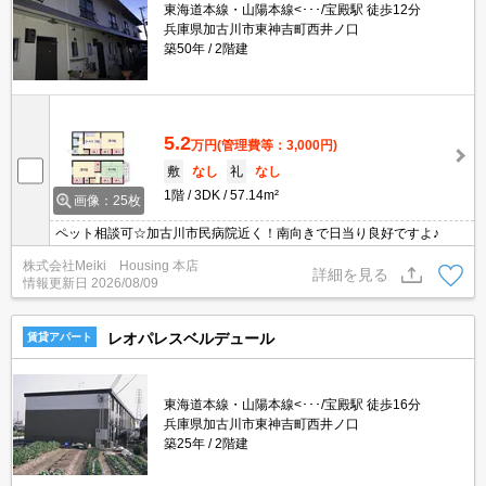
東海道本線・山陽本線<･･･/宝殿駅 徒歩12分
兵庫県加古川市東神吉町西井ノ口
築50年
2階建
5.2
万円
(管理費等：3,000円)
敷
なし
礼
なし
1階
3DK
57.14m²
画像：25枚
ペット相談可☆加古川市民病院近く！南向きで日当り良好ですよ♪
株式会社Meiki Housing 本店
詳細を見る
情報更新日
2026/08/09
レオパレスベルデュール
賃貸アパート
東海道本線・山陽本線<･･･/宝殿駅 徒歩16分
兵庫県加古川市東神吉町西井ノ口
築25年
2階建