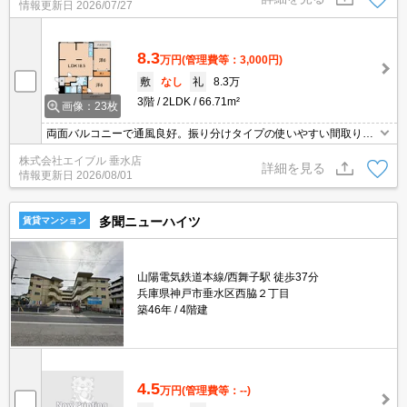
情報更新日
2026/07/27
8.3
万円
(管理費等：3,000円)
敷
なし
礼
8.3万
3階
2LDK
66.71m²
画像：23枚
両面バルコニーで通風良好。振り分けタイプの使いやすい間取り。
驚きのこの家賃。退去時、ルームクリーニング料金71,500円。要火
株式会社エイブル 垂水店
災保険。保証会社加入要(初回月額総額80%、月次月額総額1.5%)。
詳細を見る
情報更新日
2026/08/01
多聞ニューハイツ
賃貸マンション
山陽電気鉄道本線/西舞子駅 徒歩37分
兵庫県神戸市垂水区西脇２丁目
築46年
4階建
4.5
万円
(管理費等：--)