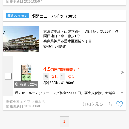
情報更新日
2026/08/07
多聞ニューハイツ（309）
賃貸マンション
東海道本線・山陽本線<･･･/舞子駅 バス11分 多
聞団地口下車：停歩1分
兵庫県神戸市垂水区西脇２丁目
築46年
4階建
4.5
万円
(管理費等：--)
敷
なし
礼
なし
3階
3DK
41.96m²
画像：22枚
退去時、ルームクリーニング料金55,000円。要火災保険。新婚様か
らファミリーまで。
株式会社エイブル 垂水店
詳細を見る
情報更新日
2026/08/01
1