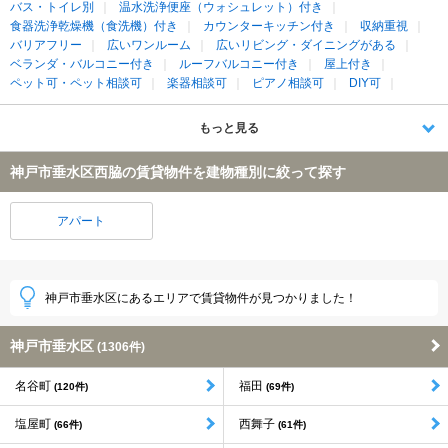
バス・トイレ別
温水洗浄便座（ウォシュレット）付き
食器洗浄乾燥機（食洗機）付き
カウンターキッチン付き
収納重視
バリアフリー
広いワンルーム
広いリビング・ダイニングがある
ベランダ・バルコニー付き
ルーフバルコニー付き
屋上付き
ペット可・ペット相談可
楽器相談可
ピアノ相談可
DIY可
もっと見る
神戸市垂水区西脇の賃貸物件を建物種別に絞って探す
アパート
神戸市垂水区にあるエリアで賃貸物件が見つかりました！
神戸市垂水区
(1306件)
名谷町
福田
(120件)
(69件)
塩屋町
西舞子
(66件)
(61件)