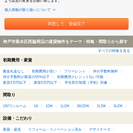
よう設定の変更をお願い致します。
個人情報の取り扱いについて
神戸市垂水区西脇周辺の賃貸物件をテーマ・特集・間取りから探す
すべての特集を見る
初期費用・家賃
敷金礼金なし
初期費用が安い
フリーレント
仲介手数料無料
仲介手数料が家賃の55%以下
初期費用クレジット払い可能
家賃3万円以下
家賃5万円以下
学生割引制度（学割）対象
間取り
1R/ワンルーム
1K
1DK
1LDK
2K/2DK
2LDK
3LDK
設備・こだわり
新築・築浅
リフォーム・リノベーション済み
デザイナーズ