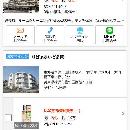
敷
なし
礼
なし
3DK
41.96m²
3階
4階建 築46年
退去時、ルームクリーニング料金55,000円。要火災保険。新婚様からファ
ミリーまで。
メールで
電話で
オンライン
LINEで
お問合せ
お問合せ
来店
お問合せ
りばぁさいど多聞
賃貸マンション
東海道本線・山陽本線<･･･/舞子駅 バス9分 大門
橋下車：停歩2分
兵庫県神戸市垂水区西脇１丁目
築47年
3階建
5.2
万円
(管理費等：--)
敷
なし
礼
10万
2階
2LDK
55m²
画像：23枚