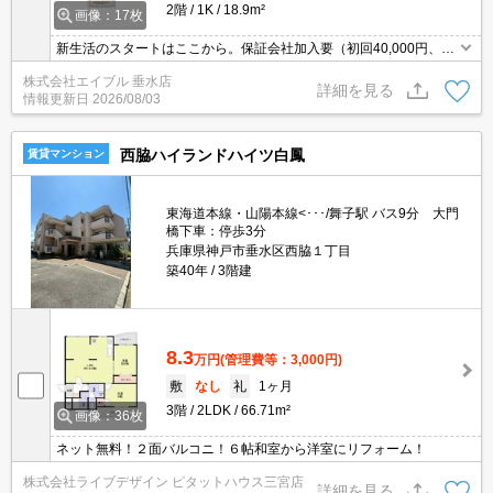
2階
1K
18.9m²
画像：17枚
新生活のスタートはここから。保証会社加入要（初回40,000円、年
間保証料12,000円）。初めての一人暮らしはこのお部屋から。鉄筋
株式会社エイブル 垂水店
コンクリート造りのマンションです。
詳細を見る
情報更新日
2026/08/03
西脇ハイランドハイツ白鳳
賃貸マンション
東海道本線・山陽本線<･･･/舞子駅 バス9分 大門
橋下車：停歩3分
兵庫県神戸市垂水区西脇１丁目
築40年
3階建
8.3
万円
(管理費等：3,000円)
敷
なし
礼
1ヶ月
3階
2LDK
66.71m²
画像：36枚
ネット無料！２面バルコニ！６帖和室から洋室にリフォーム！
株式会社ライブデザイン ピタットハウス三宮店
詳細を見る