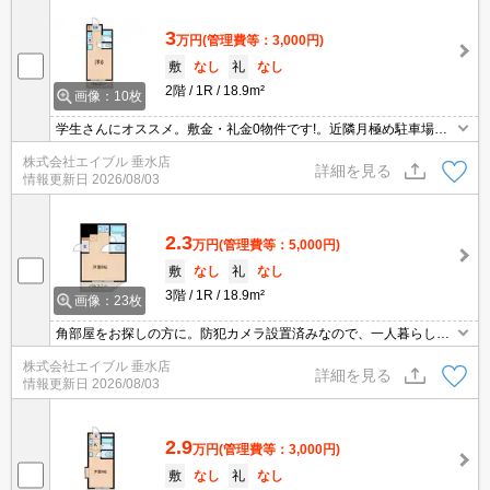
3
万円
(管理費等：3,000円)
敷
なし
礼
なし
2階
1R
18.9m²
画像：10枚
学生さんにオススメ。敷金・礼金0物件です!。近隣月極め駐車場紹
介可能。
株式会社エイブル 垂水店
詳細を見る
情報更新日
2026/08/03
2.3
万円
(管理費等：5,000円)
敷
なし
礼
なし
3階
1R
18.9m²
画像：23枚
角部屋をお探しの方に。防犯カメラ設置済みなので、一人暮らしの
方でも安心です。室内に洗濯機置場あり。シューズボックス付き。I
株式会社エイブル 垂水店
H調理器付き。お料理好きの方に。バス・トイレ別。ぜひお問い合
詳細を見る
情報更新日
2026/08/03
わせください!。
2.9
万円
(管理費等：3,000円)
敷
なし
礼
なし