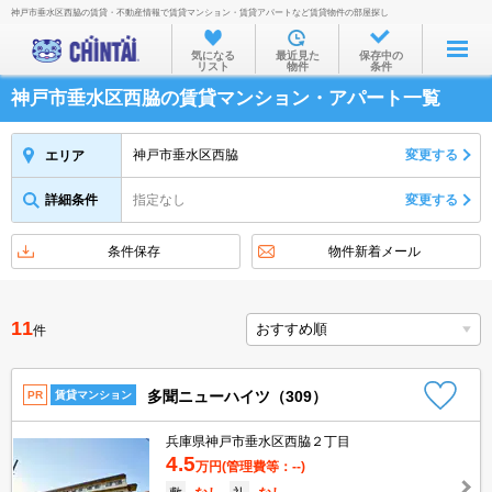
神戸市垂水区西脇の賃貸・不動産情報で賃貸マンション・賃貸アパートなど賃貸物件の部屋探し
お部屋を探す
気になる
最近見た
保存中の
リスト
物件
条件
沿線・駅から
神戸市垂水区西脇の賃貸マンション・アパート一覧
住所から
家賃相場から
神戸市垂水区西脇
変更する
エリア
通勤通学時間から
詳細条件
指定なし
変更する
物件特集から
条件保存
物件新着メール
不動産会社から
TOP
11
件
多聞ニューハイツ（309）
PR
賃貸マンション
兵庫県神戸市垂水区西脇２丁目
4.5
万円
(管理費等：--)