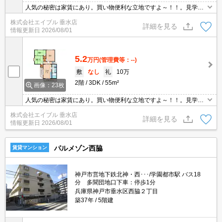
人気の秘密は家賃にあり。買い物便利な立地ですよ～！！。見学は
お早めに。バイク置き場あり。24時間セキュリティシステム。
株式会社エイブル 垂水店
詳細を見る
情報更新日
2026/08/01
5.2
万円
(管理費等：--)
敷
なし
礼
10万
2階
3DK
55m²
画像：23枚
人気の秘密は家賃にあり。買い物便利な立地ですよ～！！。見学は
お早めに。保証会社加入要(月額総支払額の40%)。
株式会社エイブル 垂水店
詳細を見る
情報更新日
2026/08/01
パルメゾン西脇
賃貸マンション
神戸市営地下鉄北神・西･･･/学園都市駅 バス18
分 多聞団地口下車：停歩1分
兵庫県神戸市垂水区西脇２丁目
築37年
5階建