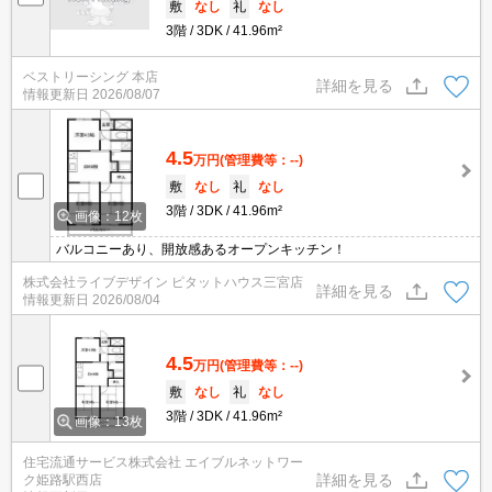
敷
なし
礼
なし
3階
3DK
41.96m²
ベストリーシング 本店
詳細を見る
情報更新日
2026/08/07
4.5
万円
(管理費等：--)
敷
なし
礼
なし
3階
3DK
41.96m²
画像：12枚
バルコニーあり、開放感あるオープンキッチン！
株式会社ライブデザイン ピタットハウス三宮店
詳細を見る
情報更新日
2026/08/04
4.5
万円
(管理費等：--)
敷
なし
礼
なし
3階
3DK
41.96m²
画像：13枚
住宅流通サービス株式会社 エイブルネットワー
詳細を見る
ク姫路駅西店