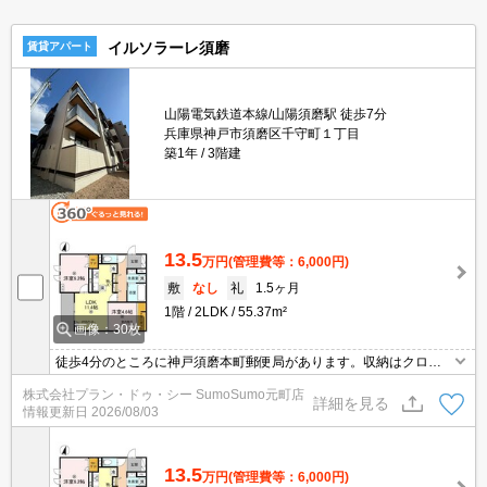
イルソラーレ須磨
賃貸アパート
山陽電気鉄道本線/山陽須磨駅 徒歩7分
兵庫県神戸市須磨区千守町１丁目
築1年
3階建
13.5
万円
(管理費等：6,000円)
敷
なし
礼
1.5ヶ月
1階
2LDK
55.37m²
画像：30枚
徒歩4分のところに神戸須磨本町郵便局があります。収納はクロゼ
ット・シューズボックスなど豊富なので、広々と空間を利用するこ
株式会社プラン・ドゥ・シー SumoSumo元町店
とも可能です。セキュリティ面は、オートロック・TVインターホン
詳細を見る
情報更新日
2026/08/03
などを備え付けているので安心して暮らせます。ネット回線が導入
された物件です。
13.5
万円
(管理費等：6,000円)