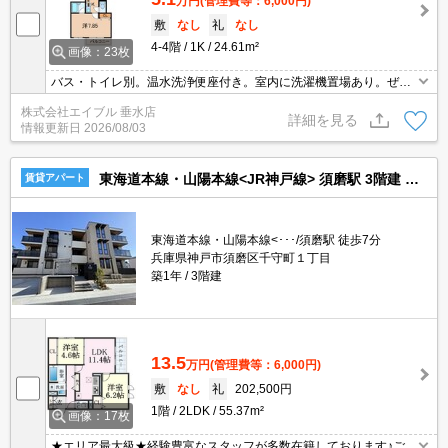
万円
(管理費等：6,000円)
敷
なし
礼
なし
4-4階
1K
24.61m²
画像：23枚
バス・トイレ別。温水洗浄便座付き。室内に洗濯機置場あり。ぜひ
お問い合わせください!。要火災保険。退去時清掃費55,000円。サポ
株式会社エイブル 垂水店
ートシステム利用可16,500円/2年。
詳細を見る
情報更新日
2026/08/03
東海道本線・山陽本線<JR神戸線> 須磨駅 3階建 築1年
賃貸アパート
東海道本線・山陽本線<･･･/須磨駅 徒歩7分
兵庫県神戸市須磨区千守町１丁目
築1年
3階建
13.5
万円
(管理費等：6,000円)
敷
なし
礼
202,500円
1階
2LDK
55.37m²
画像：17枚
★エリア最大級★経験豊富なスタッフが多数在籍しております♪ご要