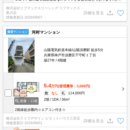
望がありましたらお申し付けください！初期費用クレジット支払可
株式会社リブマックスリーシング リブマックス
能！オンライン内覧・オンライン契約等弊社に一度も来店せずとも
詳細を見る
夙川店
問題ありません♪弊社ではネットに掲載されている物件も全てご紹介
情報更新日
2026/08/07
可能になりますので気になる物件は全て申し付けください★
河村マンション
賃貸マンション
山陽電気鉄道本線/山陽須磨駅 徒歩5分
兵庫県神戸市須磨区千守町１丁目
築27年
4階建
5.4
万円
(管理費等：3,000円)
敷
なし
礼
114,000円
2階
1DK
36m²
画像：11枚
2路線徒歩圏内☆エアコン付き☆
株式会社ライブデザイン ピタットハウス三宮店
詳細を見る
情報更新日
2026/08/01