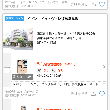
株式会社ライブデザイン ピタットハウス三宮店
詳細を見る
情報更新日
2026/08/07
メゾン・ドゥ・ヴィレ須磨潮見坂
賃貸マンション
東海道本線・山陽本線<･･･/須磨駅 徒歩10分
兵庫県神戸市須磨区千守町１丁目
築22年
5階建
5.1
万円
(管理費等：6,000円)
敷
なし
礼
なし
4階
1K
24.86m²
画像：23枚
退去時、ルームクリーニング料金55,000円。要火災保険。オートロ
ック付きで、一人暮らしも安心。敷金・礼金なし。新居はマンショ
株式会社エイブル 垂水店
ンにとお考えの方に。駅まで徒歩5分圏内!。住環境も静かで安心で
詳細を見る
情報更新日
2026/08/03
すよ。
5.1