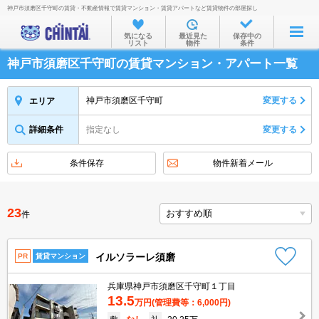
神戸市須磨区千守町の賃貸・不動産情報で賃貸マンション・賃貸アパートなど賃貸物件の部屋探し
お部屋を探す
気になる
最近見た
保存中の
リスト
物件
条件
沿線・駅から
神戸市須磨区千守町の賃貸マンション・アパート一覧
住所から
家賃相場から
神戸市須磨区千守町
変更する
エリア
通勤通学時間から
詳細条件
指定なし
変更する
物件特集から
条件保存
物件新着メール
不動産会社から
TOP
23
件
イルソラーレ須磨
PR
賃貸マンション
兵庫県神戸市須磨区千守町１丁目
13.5
万円
(管理費等：6,000円)