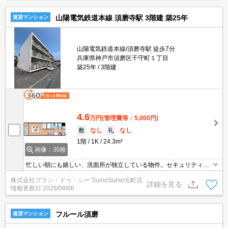
山陽電気鉄道本線 須磨寺駅 3階建 築25年
賃貸マンション
山陽電気鉄道本線/須磨寺駅 徒歩7分
兵庫県神戸市須磨区千守町１丁目
築25年
3階建
4.6
万円
(管理費等：5,000円)
敷
なし
礼
なし
1階
1K
24.3m²
画像：30枚
忙しい朝にも嬉しい、洗面所が独立している物件。セキュリティ面
は、オートロック・TVインターホンなど充実しているので、防犯対
株式会社プラン・ドゥ・シー SumoSumo元町店
策もばっちりです。収納はクロゼット・シューズボックスなど豊富
詳細を見る
情報更新日
2026/08/06
なので、広々と空間を利用することも可能です。こちらはマンショ
ンタイプになります。バルコニー付きの物件で、用途に合わせて活
用できます。
フルール須磨
賃貸マンション