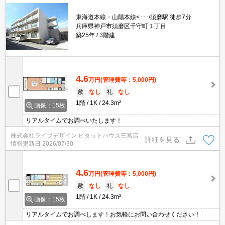
東海道本線・山陽本線<･･･/須磨駅 徒歩7分
兵庫県神戸市須磨区千守町１丁目
築25年
3階建
4.6
万円
(管理費等：5,000円)
敷
なし
礼
なし
1階
1K
24.3m²
画像：15枚
リアルタイムでお調べいたします！
株式会社ライブデザイン ピタットハウス三宮店
詳細を見る
情報更新日
2026/07/30
4.6
万円
(管理費等：5,000円)
敷
なし
礼
なし
1階
1K
24.3m²
画像：15枚
リアルタイムでお調べします！お気軽にお問い合わせください！