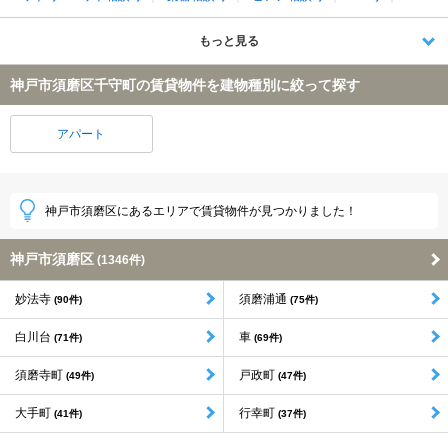
もっと見る
神戸市須磨区千守町の賃貸物件を建物種別に絞って探す
アパート
神戸市須磨区にあるエリアで賃貸物件が見つかりました！
神戸市須磨区
(1346件)
妙法寺
須磨浦通
(90件)
(75件)
白川台
車
(71件)
(69件)
須磨寺町
戸政町
(49件)
(47件)
大手町
行幸町
(41件)
(37件)