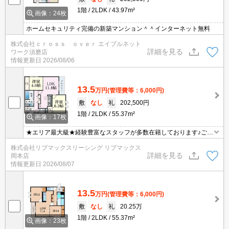
1階
2LDK
43.97m²
画像：24枚
ホームセキュリティ完備の新築マンション＾＾インターネット無料
株式会社ｃｒｏｓｓ ｏｖｅｒ エイブルネット
詳細を見る
ワーク須磨店
情報更新日
2026/08/06
13.5
万円
(管理費等：6,000円)
敷
なし
礼
202,500円
1階
2LDK
55.37m²
画像：17枚
★エリア最大級★経験豊富なスタッフが多数在籍しております♪ご要
望がありましたらお申し付けください！初期費用クレジット支払可
株式会社リブマックスリーシング リブマックス
能！オンライン内覧・オンライン契約等弊社に一度も来店せずとも
詳細を見る
岡本店
問題ありません♪弊社ではネットに掲載されている物件も全てご紹介
情報更新日
2026/08/07
可能になりますので気になる物件は全て申し付けください★
13.5
万円
(管理費等：6,000円)
敷
なし
礼
20.25万
1階
2LDK
55.37m²
画像：23枚