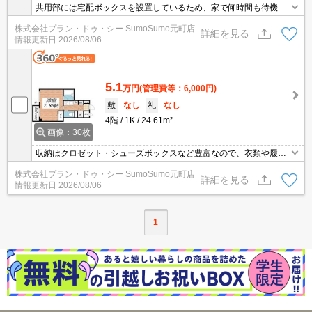
共用部には宅配ボックスを設置しているため、家で何時間も待機す
る必要がありません。室内設備はCATV・システムキッチン・CSな
株式会社プラン・ドゥ・シー SumoSumo元町店
ど豊富に揃っており、過ごしやすいお部屋になっております。セキ
詳細を見る
情報更新日
2026/08/06
ュリティ面は、TVインターホン・オートロックなどを備え付けてい
るので安心して暮らせます。初期費用はカードで決済いただけま
す。
5.1
万円
(管理費等：6,000円)
敷
なし
礼
なし
4階
1K
24.61m²
画像：30枚
収納はクロゼット・シューズボックスなど豊富なので、衣類や履き
物の整理がしやすく便利です。セキュリティ面は、TVインターホ
株式会社プラン・ドゥ・シー SumoSumo元町店
ン・オートロックなど充実しているので、防犯対策もばっちりで
詳細を見る
情報更新日
2026/08/06
す。室内設備はCS・エアコン・システムキッチンなどが揃ってお
り、とても充実しています。こちらの物件は閑静な住宅地にありま
す。
1