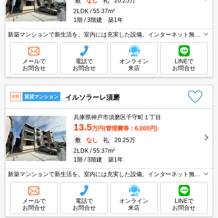
敷
なし
礼
20.25万
2LDK
55.37m²
1階
3階建 築1年
新築マンションで新生活を。室内には充実した設備。インターネット無
料。追い焚き・エアコン・浴室乾燥機付きで設備充実!。ウォークインクロ
ーゼット付で収納自慢です。
メールで
電話で
オンライン
LINEで
お問合せ
お問合せ
来店
お問合せ
イルソラーレ須磨
PR
賃貸マンション
兵庫県神戸市須磨区千守町１丁目
13.5
万円
(管理費等：6,000円)
敷
なし
礼
20.25万
2LDK
55.37m²
1階
3階建 築1年
新築マンションで新生活を。室内には充実した設備。インターネット無
料。追い焚き・エアコン・浴室乾燥機付きで設備充実!。ウォークインクロ
ーゼット付で収納自慢です。
メールで
電話で
オンライン
LINEで
お問合せ
お問合せ
来店
お問合せ