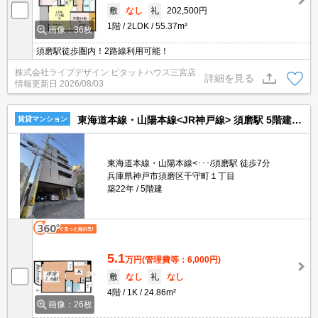
敷
なし
礼
202,500円
1階
2LDK
55.37m²
画像：36枚
須磨駅徒歩圏内！2路線利用可能！
株式会社ライブデザイン ピタットハウス三宮店
詳細を見る
情報更新日
2026/08/03
東海道本線・山陽本線<JR神戸線> 須磨駅 5階建 築22年
賃貸マンション
東海道本線・山陽本線<･･･/須磨駅 徒歩7分
兵庫県神戸市須磨区千守町１丁目
築22年
5階建
5.1
万円
(管理費等：6,000円)
敷
なし
礼
なし
4階
1K
24.86m²
画像：26枚