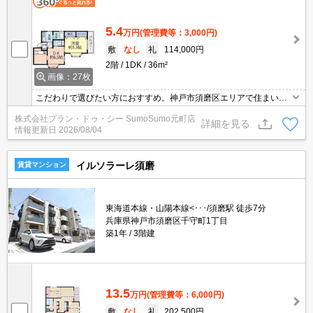
5.4
万円
(管理費等：3,000円)
敷
なし
礼
114,000円
2階
1DK
36m²
画像：27枚
こだわりで選びたい方におすすめ。神戸市須磨区エリアで住まいを
お探しなら「河村マンション」。徒歩2分歩けば神戸須磨本町郵便
株式会社プラン・ドゥ・シー SumoSumo元町店
局があります。収納はクロゼット・シューズボックスなど豊富なの
詳細を見る
情報更新日
2026/08/04
で、衣類や履き物の整理がしやすく便利です。
イルソラーレ須磨
賃貸マンション
東海道本線・山陽本線<･･･/須磨駅 徒歩7分
兵庫県神戸市須磨区千守町1丁目
築1年
3階建
13.5
万円
(管理費等：6,000円)
敷
なし
礼
202,500円