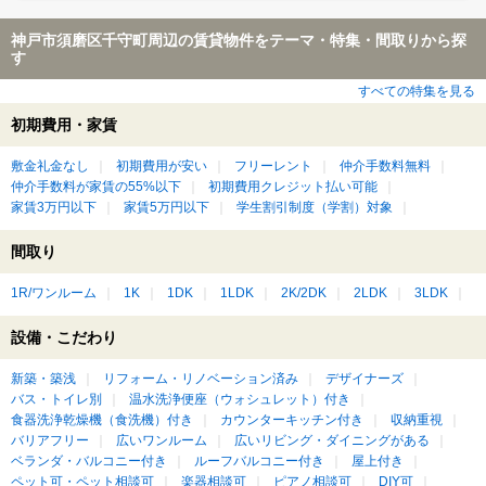
神戸市須磨区千守町周辺の賃貸物件をテーマ・特集・間取りから探
す
すべての特集を見る
初期費用・家賃
敷金礼金なし
初期費用が安い
フリーレント
仲介手数料無料
仲介手数料が家賃の55%以下
初期費用クレジット払い可能
家賃3万円以下
家賃5万円以下
学生割引制度（学割）対象
間取り
1R/ワンルーム
1K
1DK
1LDK
2K/2DK
2LDK
3LDK
設備・こだわり
新築・築浅
リフォーム・リノベーション済み
デザイナーズ
バス・トイレ別
温水洗浄便座（ウォシュレット）付き
食器洗浄乾燥機（食洗機）付き
カウンターキッチン付き
収納重視
バリアフリー
広いワンルーム
広いリビング・ダイニングがある
ベランダ・バルコニー付き
ルーフバルコニー付き
屋上付き
ペット可・ペット相談可
楽器相談可
ピアノ相談可
DIY可