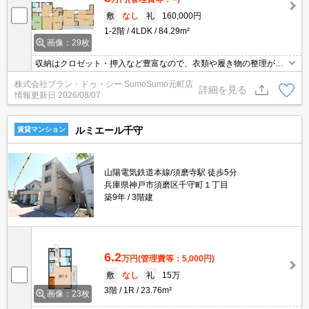
敷
なし
礼
160,000円
1-2階
4LDK
84.29m²
画像：29枚
収納はクロゼット・押入など豊富なので、衣類や履き物の整理がし
やすく便利です。洗面化粧台は収納が優れているだけでなくお手入
株式会社プラン・ドゥ・シー SumoSumo元町店
れが簡単なデザインになっているため、お掃除の手間も減らせま
詳細を見る
情報更新日
2026/08/07
す。追い焚き機能付きの浴室がある物件です。木の温かみの広が
る、フローリングの物件となっています。
ルミエール千守
賃貸マンション
山陽電気鉄道本線/須磨寺駅 徒歩5分
兵庫県神戸市須磨区千守町１丁目
築9年
3階建
6.2
万円
(管理費等：5,000円)
敷
なし
礼
15万
3階
1R
23.76m²
画像：23枚