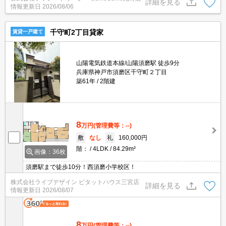
詳細を見る
情報更新日
2026/08/06
だわり派の方の要望としても多い、洗面化粧台のある物件です。充
実した1人暮らしは1Kのお部屋で始めることができます。
千守町2丁目貸家
賃貸一戸建て
山陽電気鉄道本線/山陽須磨駅 徒歩9分
兵庫県神戸市須磨区千守町２丁目
築61年
2階建
8
万円
(管理費等：--)
敷
なし
礼
160,000円
階：
4LDK
84.29m²
画像：36枚
須磨駅まで徒歩10分！西須磨小学校区！
株式会社ライブデザイン ピタットハウス三宮店
詳細を見る
情報更新日
2026/08/07
8
万円
(管理費等：--)