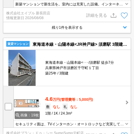
新築マンションで新生活を。室内には充実した設備。インターネッ
ト無料。追い焚き・エアコン・浴室乾燥機付きで設備充実!。ウォー
株式会社エイブル 新長田店
クインクローゼット付で収納自慢です。
詳細を見る
情報更新日
2026/08/08
残り1件を表示する
東海道本線・山陽本線<JR神戸線> 須磨駅 3階建 築25年
賃貸マンション
東海道本線・山陽本線<･･･/須磨駅 徒歩7分
兵庫県神戸市須磨区千守町１丁目
築25年
3階建
4.6
万円
(管理費等：5,000円)
敷
なし
礼
なし
1階
1K
24.3m²
画像：19枚
セキュリティ面は、TVインターホン・オートロックなど充実してい
るので、防犯対策もばっちりです。収納はシューズボックス・クロ
株式会社プラン・ドゥ・シー SumoSumo元町店
ゼットなど豊富なので、広々と空間を利用することも可能です。こ