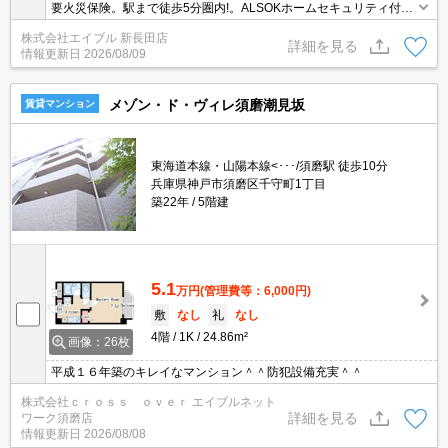
要火災保険。駅まで徒歩5分圏内!。ALSOKホームセキュリティ付で
安心。追い焚き・エアコン・浴室乾燥機付きで設備充実!。住環境も
株式会社エイブル 新長田店
静かで安心ですよ。生活便利な立地です。インターネット無料。
詳細を見る
情報更新日
2026/08/09
メゾン・ド・ヴィレ須磨潮見坂
賃貸マンション
東海道本線・山陽本線<･･･/須磨駅 徒歩10分
兵庫県神戸市須磨区千守町1丁目
築22年
5階建
5.1
万円
(管理費等：6,000円)
敷
なし
礼
なし
4階
1K
24.86m²
画像：26枚
平成１６年築のキレイなマンション＾＾防犯設備充実＾＾
株式会社ｃｒｏｓｓ ｏｖｅｒ エイブルネット
詳細を見る
ワーク須磨店
情報更新日
2026/08/08