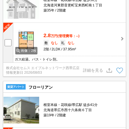
根室本線・花咲線/帯広駅 徒歩58分
北海道河東郡音更町宝来西町南１丁目
築35年
2階建
2.8
万円
(管理費等：--)
敷
なし
礼
なし
2階
2LDK
37.95m²
画像：2枚
ガス給湯。バス・トイレ別。
株式会社セムス エイブルネットワーク西帯広店
詳細を見る
情報更新日
2026/08/03
フローリアン
賃貸アパート
根室本線・花咲線/帯広駅 徒歩41分
北海道帯広市西十六条南６丁目
築19年
2階建