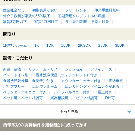
敷金礼金なし
初期費用が安い
フリーレント
仲介手数料無料
仲介手数料が家賃の55%以下
初期費用クレジット払い可能
家賃3万円以下
家賃5万円以下
学生割引制度（学割）対象
間取り
1R/ワンルーム
1K
1DK
1LDK
2K/2DK
2LDK
3LDK
設備・こだわり
新築・築浅
リフォーム・リノベーション済み
デザイナーズ
バス・トイレ別
温水洗浄便座（ウォシュレット）付き
食器洗浄乾燥機（食洗機）付き
カウンターキッチン付き
収納重視
バリアフリー
広いワンルーム
広いリビング・ダイニングがある
ベランダ・バルコニー付き
ルーフバルコニー付き
屋上付き
ペット可・ペット相談可
楽器相談可
ピアノ相談可
DIY可
もっと見る
西帯広駅の賃貸物件を建物種別に絞って探す