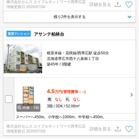
株式会社セムス エイブルネットワーク西帯広店
詳細を見る
情報更新日
2026/07/30
残り2件を表示する
アサンテ柏林台
賃貸マンション
根室本線・花咲線/西帯広駅 徒歩50分
北海道帯広市西十八条南１丁目
築45年
3階建
4.5
万円
(管理費等：--)
敷
なし
礼
なし
3階
3DK
52.06m²
画像：5枚
スーパーへ450m。小学校へ1000m。中学校へ450m。
株式会社セムス エイブルネットワーク西帯広店
詳細を見る
情報更新日
2026/07/29