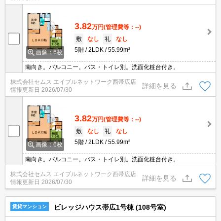
3.82
万円
(管理費等：--)
敷
なし
礼
なし
5階
2LDK
55.99m²
画像：6枚
南向き。バルコニー。バス・トイレ別。洗面化粧台付き。
株式会社セムス エイブルネットワーク西帯広店
詳細を見る
情報更新日
2026/07/30
3.82
万円
(管理費等：--)
敷
なし
礼
なし
5階
2LDK
55.99m²
画像：6枚
南向き。バルコニー。バス・トイレ別。洗面化粧台付き。
株式会社セムス エイブルネットワーク西帯広店
詳細を見る
情報更新日
2026/07/30
ビレッジハウス帯広1号棟 (108号室)
賃貸マンション