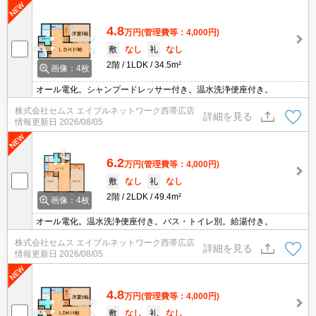
4.8
万円
(管理費等：4,000円)
敷
なし
礼
なし
2階
1LDK
34.5m²
画像：4枚
オール電化。シャンプードレッサー付き。温水洗浄便座付き。
株式会社セムス エイブルネットワーク西帯広店
詳細を見る
情報更新日
2026/08/05
6.2
万円
(管理費等：4,000円)
敷
なし
礼
なし
2階
2LDK
49.4m²
画像：4枚
オール電化。温水洗浄便座付き。バス・トイレ別。給湯付き。
株式会社セムス エイブルネットワーク西帯広店
詳細を見る
情報更新日
2026/08/05
4.8
万円
(管理費等：4,000円)
敷
なし
礼
なし