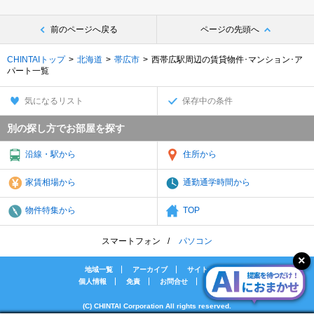
前のページへ戻る
ページの先頭へ
CHINTAIトップ
北海道
帯広市
西帯広駅周辺の賃貸物件･マンション･ア
パート一覧
気になるリスト
保存中の条件
別の探し方でお部屋を探す
沿線・駅から
住所から
家賃相場から
通勤通学時間から
物件特集から
TOP
スマートフォン
パソコン
地域一覧
アーカイブ
サイトマップ
個人情報
免責
お問合せ
会社案内
(C) CHINTAI Corporation All rights reserved.