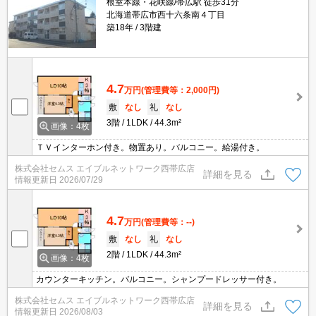
根室本線・花咲線/帯広駅 徒歩31分
北海道帯広市西十六条南４丁目
築18年
3階建
4.7
万円
(管理費等：2,000円)
敷
なし
礼
なし
3階
1LDK
44.3m²
画像：4枚
ＴＶインターホン付き。物置あり。バルコニー。給湯付き。
株式会社セムス エイブルネットワーク西帯広店
詳細を見る
情報更新日
2026/07/29
4.7
万円
(管理費等：--)
敷
なし
礼
なし
2階
1LDK
44.3m²
画像：4枚
カウンターキッチン。バルコニー。シャンプードレッサー付き。
株式会社セムス エイブルネットワーク西帯広店
詳細を見る
情報更新日
2026/08/03