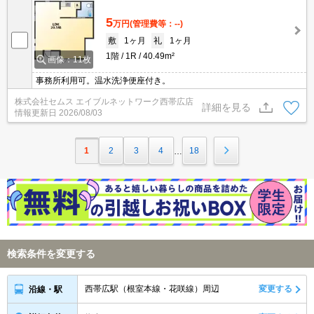
5
万円
(管理費等：--)
敷
1ヶ月
礼
1ヶ月
1階
1R
40.49m²
画像：11枚
事務所利用可。温水洗浄便座付き。
株式会社セムス エイブルネットワーク西帯広店
詳細を見る
情報更新日
2026/08/03
1
2
3
4
18
…
検索条件を変更する
西帯広駅（根室本線・花咲線）周辺
変更する
沿線・駅