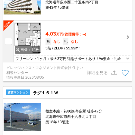
北海道帯広市西二十五条南2丁目
築43年
5階建
4.03
万円
(管理費等：--)
敷
なし
礼
なし
5階
2LDK
55.99m²
画像：14枚
フリーレント1ヶ月＋最大3万円引越サポートあり！\\n敷金・礼金・
更新料・鍵交換手数料0円！※契約内容や審査の結果、敷金をお預
ビレッジハウス・マネジメント株式会社 住まい
かりする場合がございます。
詳細を見る
相談センター
情報更新日
2026/08/05
ラグ１６１Ｗ
賃貸マンション
根室本線・花咲線/帯広駅 徒歩42分
北海道帯広市西十六条北１丁目
築18年
3階建