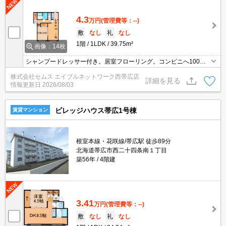
4.3
万円
(管理費等：--)
敷
なし
礼
なし
1階
1LDK
39.75m²
画像：14枚
シャンプードレッサー付き。居室フローリング。コンビニへ100
m。
株式会社セムス エイブルネットワーク西帯広店
詳細を見る
情報更新日
2026/08/03
ビレッジハウス帯広1号棟
賃貸マンション
根室本線・花咲線/帯広駅 徒歩89分
北海道帯広市西二十四条南１丁目
築56年
4階建
3.41
万円
(管理費等：--)
敷
なし
礼
なし