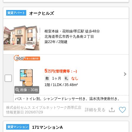
オークヒルズ
賃貸アパート
根室本線・花咲線/帯広駅 徒歩48分
北海道帯広市西十九条南２丁目
築22年
2階建
5
万円
(管理費等：--)
敷
1ヶ月
礼
なし
1階
1LDK
35.48m²
画像：30枚
バス・トイレ別。シャンプードレッサー付き。温水洗浄便座付き。
株式会社セムス エイブルネットワーク西帯広店
詳細を見る
情報更新日
2026/07/29
171マンションA
賃貸マンション