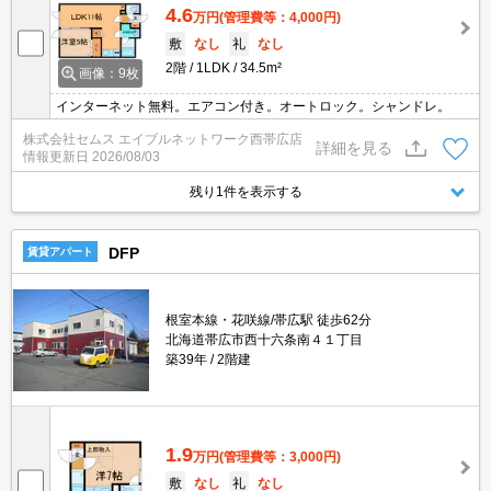
4.6
万円
(管理費等：4,000円)
敷
なし
礼
なし
2階
1LDK
34.5m²
画像：9枚
インターネット無料。エアコン付き。オートロック。シャンドレ。
株式会社セムス エイブルネットワーク西帯広店
詳細を見る
情報更新日
2026/08/03
残り1件を表示する
DFP
賃貸アパート
根室本線・花咲線/帯広駅 徒歩62分
北海道帯広市西十六条南４１丁目
築39年
2階建
1.9
万円
(管理費等：3,000円)
敷
なし
礼
なし