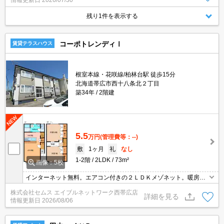
情報更新日
2026/07/30
残り1件を表示する
コーポトレンディⅠ
賃貸テラスハウス
根室本線・花咲線/柏林台駅 徒歩15分
北海道帯広市西十八条北２丁目
築34年
2階建
5.5
万円
(管理費等：--)
敷
1ヶ月
礼
なし
1-2階
2LDK
73m²
画像：5枚
インターネット無料。エアコン付きの２ＬＤＫメゾネット。暖房は
冬も安心の灯油FF式ストーブ。キッチンは対面式。
株式会社セムス エイブルネットワーク西帯広店
詳細を見る
情報更新日
2026/08/06