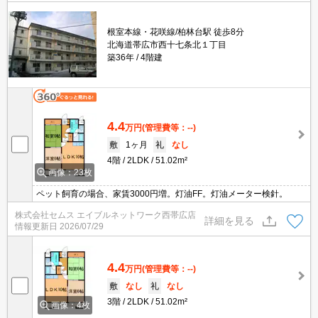
根室本線・花咲線/柏林台駅 徒歩8分
北海道帯広市西十七条北１丁目
築36年
4階建
4.4
万円
(管理費等：--)
敷
1ヶ月
礼
なし
4階
2LDK
51.02m²
画像：23枚
ペット飼育の場合、家賃3000円増。灯油FF。灯油メーター検針。
株式会社セムス エイブルネットワーク西帯広店
詳細を見る
情報更新日
2026/07/29
4.4
万円
(管理費等：--)
敷
なし
礼
なし
3階
2LDK
51.02m²
画像：4枚