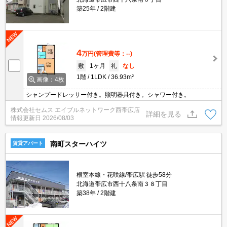
築25年
2階建
4
万円
(管理費等：--)
敷
1ヶ月
礼
なし
1階
1LDK
36.93m²
画像：4枚
シャンプードレッサー付き。照明器具付き。シャワー付き。
株式会社セムス エイブルネットワーク西帯広店
詳細を見る
情報更新日
2026/08/03
南町スターハイツ
賃貸アパート
根室本線・花咲線/帯広駅 徒歩58分
北海道帯広市西十八条南３８丁目
築38年
2階建