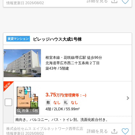
詳細を見る
情報更新日
2026/08/02
ビレッジハウス大成1号棟
賃貸マンション
根室本線・花咲線/帯広駅 徒歩96分
北海道帯広市西二十五条南２丁目
築43年
5階建
3.75
万円
(管理費等：--)
敷
なし
礼
なし
4階
2LDK
55.99m²
画像：6枚
南向き。バルコニー。バス・トイレ別。洗面化粧台付き。
株式会社セムス エイブルネットワーク西帯広店
詳細を見る
情報更新日
2026/08/02