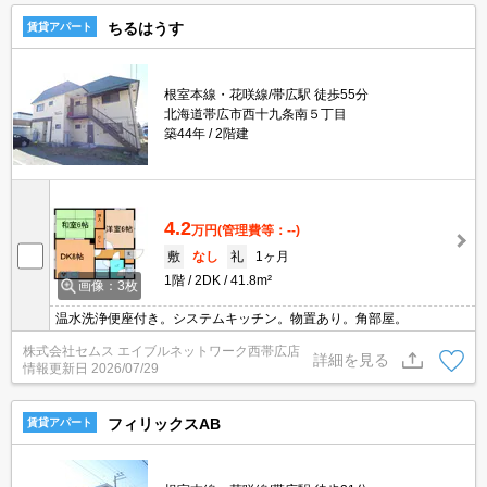
ちるはうす
賃貸アパート
根室本線・花咲線/帯広駅 徒歩55分
北海道帯広市西十九条南５丁目
築44年
2階建
4.2
万円
(管理費等：--)
敷
なし
礼
1ヶ月
1階
2DK
41.8m²
画像：3枚
温水洗浄便座付き。システムキッチン。物置あり。角部屋。
株式会社セムス エイブルネットワーク西帯広店
詳細を見る
情報更新日
2026/07/29
フィリックスAB
賃貸アパート