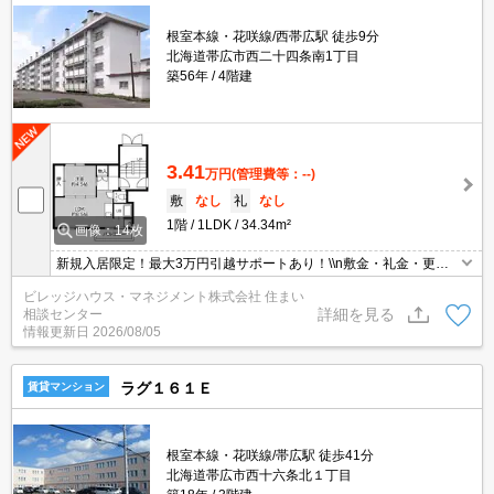
根室本線・花咲線/西帯広駅 徒歩9分
北海道帯広市西二十四条南1丁目
築56年
4階建
3.41
万円
(管理費等：--)
敷
なし
礼
なし
1階
1LDK
34.34m²
画像：14枚
新規入居限定！最大3万円引越サポートあり！\\n敷金・礼金・更新
料・鍵交換手数料0円！※契約内容や審査の結果、敷金をお預かり
ビレッジハウス・マネジメント株式会社 住まい
する場合がございます。
詳細を見る
相談センター
情報更新日
2026/08/05
ラグ１６１Ｅ
賃貸マンション
根室本線・花咲線/帯広駅 徒歩41分
北海道帯広市西十六条北１丁目