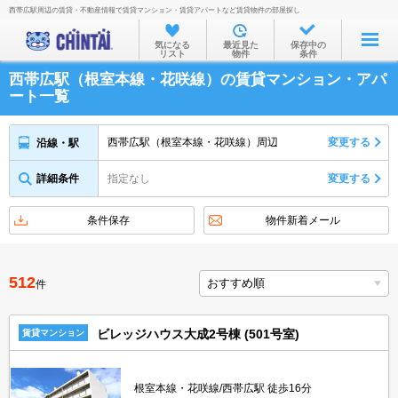
西帯広駅周辺の賃貸・不動産情報で賃貸マンション・賃貸アパートなど賃貸物件の部屋探し
お部屋を探す
気になる
最近見た
保存中の
リスト
物件
条件
沿線・駅から
西帯広駅（根室本線・花咲線）の賃貸マンション・アパ
住所から
ート一覧
家賃相場から
西帯広駅（根室本線・花咲線）周辺
変更する
沿線・駅
通勤通学時間から
詳細条件
指定なし
変更する
物件特集から
不動産会社から
条件保存
物件新着メール
TOP
512
件
ビレッジハウス大成2号棟 (501号室)
賃貸マンション
根室本線・花咲線/西帯広駅 徒歩16分