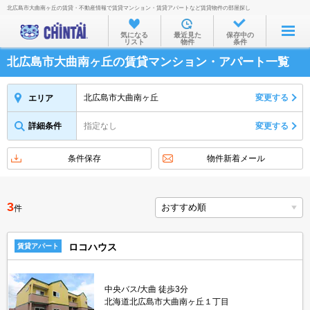
北広島市大曲南ヶ丘の賃貸・不動産情報で賃貸マンション・賃貸アパートなど賃貸物件の部屋探し
お部屋を探す
気になる
最近見た
保存中の
リスト
物件
条件
沿線・駅から
北広島市大曲南ヶ丘の賃貸マンション・アパート一覧
住所から
家賃相場から
北広島市大曲南ヶ丘
変更する
エリア
通勤通学時間から
詳細条件
指定なし
変更する
物件特集から
条件保存
物件新着メール
不動産会社から
TOP
3
件
ロコハウス
賃貸アパート
中央バス/大曲 徒歩3分
北海道北広島市大曲南ヶ丘１丁目