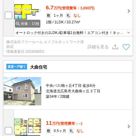
6.7
万円
(管理費等：3,000円)
敷
1ヶ月
礼
なし
1階
1LDK
33.27m²
画像：15枚
オートロック付きの1LDK♪駐車場1台無料！エアコン付き！ネット
無料！
株式会社フリールーム エイブルネットワーク清
詳細を見る
田店
情報更新日
2026/08/02
大曲住宅
賃貸一戸建て
中央バス/南ヶ丘4丁目 徒歩6分
北海道北広島市大曲南ヶ丘３丁目
築34年
2階建
11
万円
(管理費等：--)
敷
0.5ヶ月
礼
なし