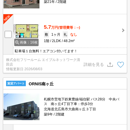
築21年
2階建
5.7
万円
(管理費等：--)
敷
1ヶ月
礼
なし
1階
2LDK
48.2m²
画像：16枚
駐車場１台無料！エアコン付いてます！
株式会社フリールーム エイブルネットワーク清
詳細を見る
田店
情報更新日
2026/08/03
ORNIS南ヶ丘
賃貸アパート
札幌市営地下鉄東豊線/福住駅 バス28分 中央バ
ス 南ヶ丘4丁目下車：停歩3分
北海道北広島市大曲南ヶ丘３丁目
築9年
2階建