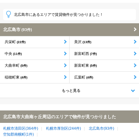
北広島市にあるエリアで賃貸物件が見つかりました！
北広島市
(93件)
共栄町
美沢
(22件)
(13件)
中央
新富町西
(11件)
(7件)
大曲幸町
新富町東
(5件)
(5件)
稲穂町東
広葉町
(4件)
(4件)
もっと見る
北広島市大曲南ヶ丘周辺のエリアで物件が見つかりました
札幌市清田区(364件)
札幌市厚別区(244件)
北広島市(93件)
空知郡南幌町(1件)