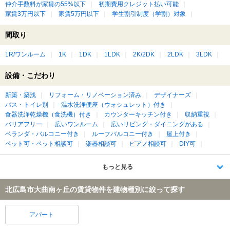
仲介手数料が家賃の55%以下
初期費用クレジット払い可能
家賃3万円以下
家賃5万円以下
学生割引制度（学割）対象
間取り
1R/ワンルーム
1K
1DK
1LDK
2K/2DK
2LDK
3LDK
設備・こだわり
新築・築浅
リフォーム・リノベーション済み
デザイナーズ
バス・トイレ別
温水洗浄便座（ウォシュレット）付き
食器洗浄乾燥機（食洗機）付き
カウンターキッチン付き
収納重視
バリアフリー
広いワンルーム
広いリビング・ダイニングがある
ベランダ・バルコニー付き
ルーフバルコニー付き
屋上付き
ペット可・ペット相談可
楽器相談可
ピアノ相談可
DIY可
もっと見る
北広島市大曲南ヶ丘の賃貸物件を建物種別に絞って探す
アパート