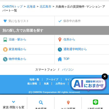
CHINTAIトップ
北海道
北広島市
大曲南ヶ丘の賃貸物件･マンション･ア
パート一覧
気になるリスト
保存中の条件
別の探し方でお部屋を探す
沿線・駅から
住所から
家賃相場から
通勤通学時間から
物件特集から
TOP
スマートフォン
パソコン
地域一覧
アーカイブ
サイトマップ
個人情報
免責
お問合せ
会社案内
(C) CHINTAI Corporation All rights reserved.
[PR]賃貸物件の疑問解決！教えてエイブルAGENT
[PR]賃貸生活の工夫を紹介！CHINTAI情報局
家賃·間取りを変
[PR]女性の賃貸生活を応援！Woman.CHINTAI
条件変更
エリア変更
LINEで提案