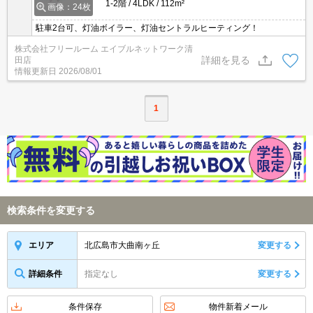
1-2階
4LDK
112m²
画像：24枚
駐車2台可、灯油ボイラー、灯油セントラルヒーティング！
株式会社フリールーム エイブルネットワーク清
詳細を見る
田店
情報更新日
2026/08/01
1
検索条件を変更する
北広島市大曲南ヶ丘
変更する
エリア
詳細条件
指定なし
変更する
条件保存
物件新着メール