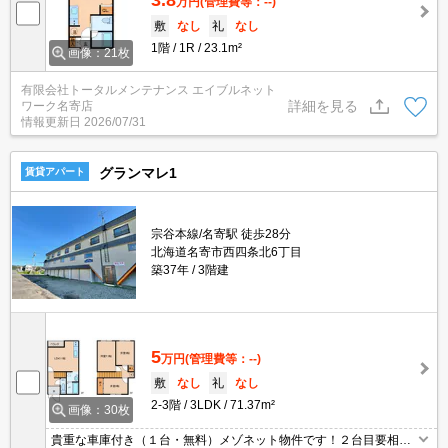
万円
(管理費等：--)
敷
なし
礼
なし
1階
1R
23.1m²
画像：21枚
有限会社トータルメンテナンス エイブルネット
詳細を見る
ワーク名寄店
情報更新日
2026/07/31
グランマレ1
賃貸アパート
宗谷本線/名寄駅 徒歩28分
北海道名寄市西四条北6丁目
築37年
3階建
5
万円
(管理費等：--)
敷
なし
礼
なし
2-3階
3LDK
71.37m²
画像：30枚
貴重な車庫付き（１台・無料）メゾネット物件です！２台目要相