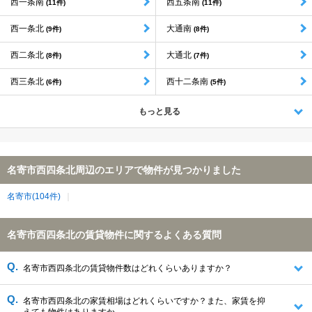
西一条南
西五条南
(11件)
(11件)
西一条北
大通南
(9件)
(8件)
西二条北
大通北
(8件)
(7件)
西三条北
西十二条南
(6件)
(5件)
もっと見る
名寄市西四条北周辺のエリアで物件が見つかりました
名寄市(104件)
名寄市西四条北の賃貸物件に関するよくある質問
名寄市西四条北の賃貸物件数はどれくらいありますか？
名寄市西四条北の家賃相場はどれくらいですか？また、家賃を抑
えても物件はありますか。