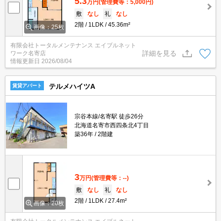
5.3
万円
(管理費等：5,000円)
敷
なし
礼
なし
2階
1LDK
45.36m²
画像：25枚
有限会社トータルメンテナンス エイブルネット
詳細を見る
ワーク名寄店
情報更新日
2026/08/04
テルメハイツA
賃貸アパート
宗谷本線/名寄駅 徒歩26分
北海道名寄市西四条北4丁目
築36年
2階建
3
万円
(管理費等：--)
敷
なし
礼
なし
2階
1LDK
27.4m²
画像：20枚