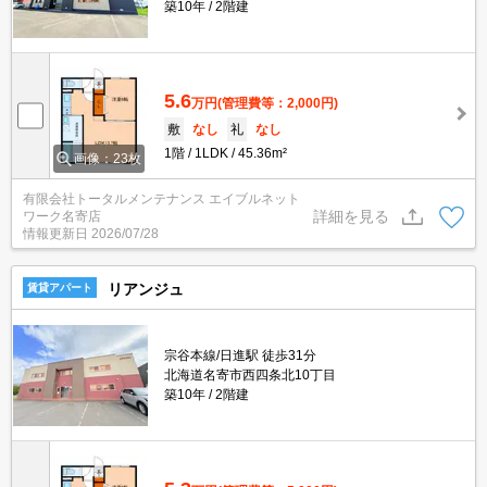
築10年
2階建
5.6
万円
(管理費等：2,000円)
敷
なし
礼
なし
1階
1LDK
45.36m²
画像：23枚
有限会社トータルメンテナンス エイブルネット
詳細を見る
ワーク名寄店
情報更新日
2026/07/28
リアンジュ
賃貸アパート
宗谷本線/日進駅 徒歩31分
北海道名寄市西四条北10丁目
築10年
2階建