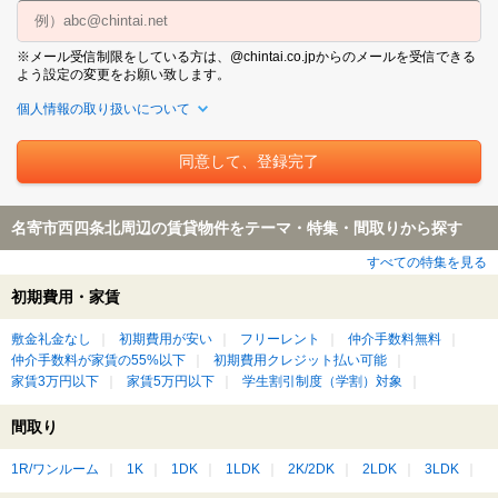
※メール受信制限をしている方は、@chintai.co.jpからのメールを受信できる
よう設定の変更をお願い致します。
個人情報の取り扱いについて
名寄市西四条北周辺の賃貸物件をテーマ・特集・間取りから探す
すべての特集を見る
初期費用・家賃
敷金礼金なし
初期費用が安い
フリーレント
仲介手数料無料
仲介手数料が家賃の55%以下
初期費用クレジット払い可能
家賃3万円以下
家賃5万円以下
学生割引制度（学割）対象
間取り
1R/ワンルーム
1K
1DK
1LDK
2K/2DK
2LDK
3LDK