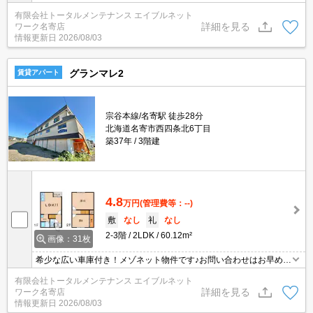
談。
有限会社トータルメンテナンス エイブルネット
詳細を見る
ワーク名寄店
情報更新日
2026/08/03
グランマレ2
賃貸アパート
宗谷本線/名寄駅 徒歩28分
北海道名寄市西四条北6丁目
築37年
3階建
4.8
万円
(管理費等：--)
敷
なし
礼
なし
2-3階
2LDK
60.12m²
画像：31枚
希少な広い車庫付き！メゾネット物件です♪お問い合わせはお早め
に!!
有限会社トータルメンテナンス エイブルネット
詳細を見る
ワーク名寄店
情報更新日
2026/08/03