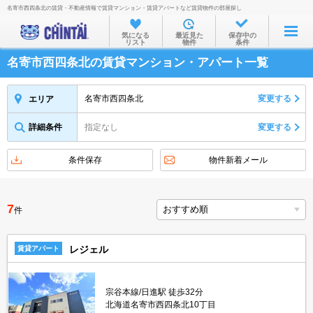
名寄市西四条北の賃貸・不動産情報で賃貸マンション・賃貸アパートなど賃貸物件の部屋探し
お部屋を探す
気になる
最近見た
保存中の
リスト
物件
条件
沿線・駅から
名寄市西四条北の賃貸マンション・アパート一覧
住所から
家賃相場から
名寄市西四条北
変更する
エリア
通勤通学時間から
詳細条件
指定なし
変更する
物件特集から
条件保存
物件新着メール
不動産会社から
TOP
7
件
レジェル
賃貸アパート
宗谷本線/日進駅 徒歩32分
北海道名寄市西四条北10丁目