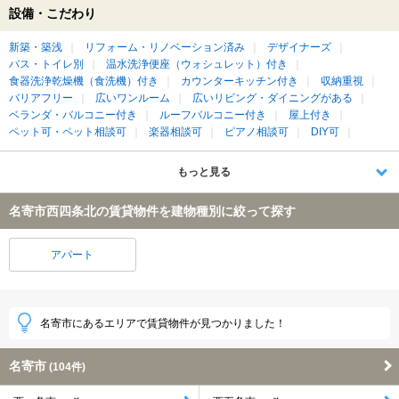
設備・こだわり
新築・築浅
リフォーム・リノベーション済み
デザイナーズ
バス・トイレ別
温水洗浄便座（ウォシュレット）付き
食器洗浄乾燥機（食洗機）付き
カウンターキッチン付き
収納重視
バリアフリー
広いワンルーム
広いリビング・ダイニングがある
ベランダ・バルコニー付き
ルーフバルコニー付き
屋上付き
ペット可・ペット相談可
楽器相談可
ピアノ相談可
DIY可
もっと見る
名寄市西四条北の賃貸物件を建物種別に絞って探す
アパート
名寄市にあるエリアで賃貸物件が見つかりました！
名寄市
(104件)