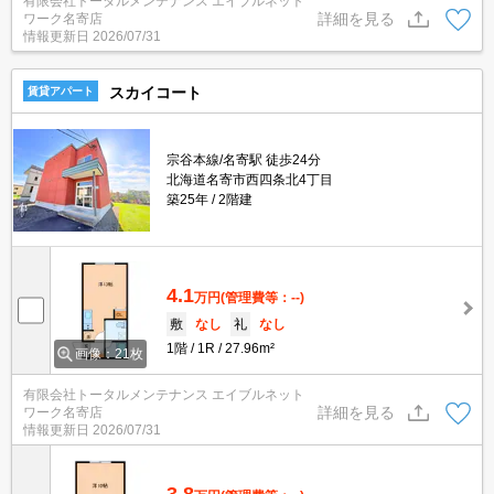
有限会社トータルメンテナンス エイブルネット
詳細を見る
ワーク名寄店
情報更新日
2026/07/31
スカイコート
賃貸アパート
宗谷本線/名寄駅 徒歩24分
北海道名寄市西四条北4丁目
築25年
2階建
4.1
万円
(管理費等：--)
敷
なし
礼
なし
1階
1R
27.96m²
画像：21枚
有限会社トータルメンテナンス エイブルネット
詳細を見る
ワーク名寄店
情報更新日
2026/07/31
3.8