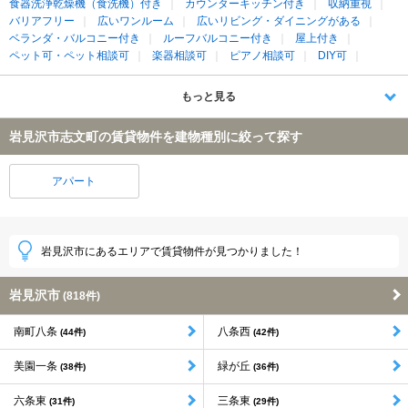
食器洗浄乾燥機（食洗機）付き
カウンターキッチン付き
収納重視
バリアフリー
広いワンルーム
広いリビング・ダイニングがある
ベランダ・バルコニー付き
ルーフバルコニー付き
屋上付き
ペット可・ペット相談可
楽器相談可
ピアノ相談可
DIY可
もっと見る
岩見沢市志文町の賃貸物件を建物種別に絞って探す
アパート
岩見沢市にあるエリアで賃貸物件が見つかりました！
岩見沢市
(818件)
南町八条
八条西
(44件)
(42件)
美園一条
緑が丘
(38件)
(36件)
六条東
三条東
(31件)
(29件)