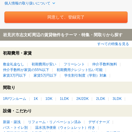
個人情報の取り扱いについて
岩見沢市志文町周辺の賃貸物件をテーマ・特集・間取りから探す
すべての特集を見る
初期費用・家賃
敷金礼金なし
初期費用が安い
フリーレント
仲介手数料無料
仲介手数料が家賃の55%以下
初期費用クレジット払い可能
家賃3万円以下
家賃5万円以下
学生割引制度（学割）対象
間取り
1R/ワンルーム
1K
1DK
1LDK
2K/2DK
2LDK
3LDK
設備・こだわり
新築・築浅
リフォーム・リノベーション済み
デザイナーズ
バス・トイレ別
温水洗浄便座（ウォシュレット）付き