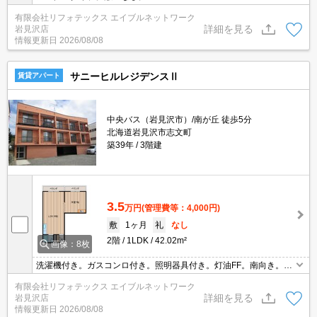
有限会社リフォテックス エイブルネットワーク
詳細を見る
岩見沢店
情報更新日
2026/08/08
サニーヒルレジデンスⅡ
賃貸アパート
中央バス（岩見沢市）/南が丘 徒歩5分
北海道岩見沢市志文町
築39年
3階建
3.5
万円
(管理費等：4,000円)
敷
1ヶ月
礼
なし
2階
1LDK
42.02m²
画像：8枚
洗濯機付き。ガスコンロ付き。照明器具付き。灯油FF。南向き。家
具付。水道代無料/灯油代無料
有限会社リフォテックス エイブルネットワーク
詳細を見る
岩見沢店
情報更新日
2026/08/08