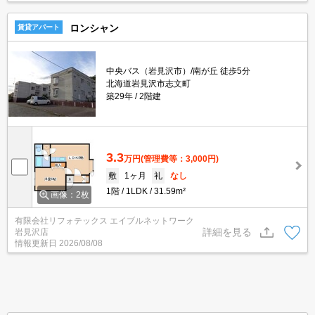
ロンシャン
賃貸アパート
中央バス（岩見沢市）/南が丘 徒歩5分
北海道岩見沢市志文町
築29年
2階建
3.3
万円
(管理費等：3,000円)
敷
1ヶ月
礼
なし
1階
1LDK
31.59m²
画像：2枚
有限会社リフォテックス エイブルネットワーク
詳細を見る
岩見沢店
情報更新日
2026/08/08