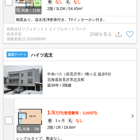
敷
なし
礼
なし
2階
3LDK
54.45m²
画像：12枚
物置あり。温水洗浄便座付き。TVインターホン付き。
有限会社リフォテックス エイブルネットワーク
詳細を見る
岩見沢店
情報更新日
2026/08/08
ハイツ志文
賃貸アパート
中央バス（岩見沢市）/南ヶ丘 徒歩5分
北海道岩見沢市志文町
築38年
3階建
1.5
万円
(管理費等：3,000円)
敷
1ヶ月
礼
なし
2階
1R
19.8m²
画像：3枚
シングルタイプ。敷金なし。