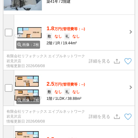
築41年
2階建
1.8
万円
(管理費等：--)
敷
なし
礼
なし
2階
1R
19.44m²
画像：2枚
有限会社リフォテックス エイブルネットワーク
詳細を見る
岩見沢店
情報更新日
2026/08/08
2.5
万円
(管理費等：--)
敷
なし
礼
なし
1階
1LDK
38.88m²
画像：2枚
有限会社リフォテックス エイブルネットワーク
詳細を見る
岩見沢店
情報更新日
2026/08/08