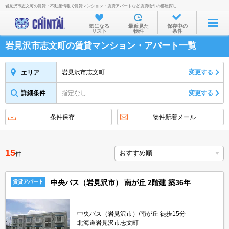
岩見沢市志文町の賃貸・不動産情報で賃貸マンション・賃貸アパートなど賃貸物件の部屋探し
お部屋を探す
気になる
最近見た
保存中の
リスト
物件
条件
沿線・駅から
岩見沢市志文町の賃貸マンション・アパート一覧
住所から
家賃相場から
岩見沢市志文町
変更する
エリア
通勤通学時間から
詳細条件
指定なし
変更する
物件特集から
条件保存
物件新着メール
不動産会社から
TOP
15
件
中央バス（岩見沢市） 南が丘 2階建 築36年
賃貸アパート
中央バス（岩見沢市）/南が丘 徒歩15分
北海道岩見沢市志文町