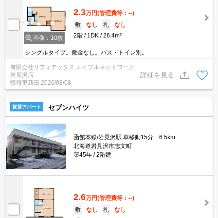
2.3
万円
(管理費等：--)
敷
なし
礼
なし
2階
1DK
26.4m²
画像：10枚
シングルタイプ。敷金なし。バス・トイレ別。
有限会社リフォテックス エイブルネットワーク
詳細を見る
岩見沢店
情報更新日
2026/08/08
セブンハイツ
賃貸アパート
函館本線/岩見沢駅 車移動15分 6.5km
北海道岩見沢市志文町
築45年
2階建
2.6
万円
(管理費等：--)
敷
なし
礼
なし