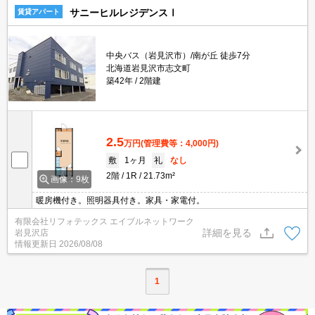
サニーヒルレジデンスⅠ
賃貸アパート
中央バス（岩見沢市）/南が丘 徒歩7分
北海道岩見沢市志文町
築42年
2階建
2.5
万円
(管理費等：4,000円)
敷
1ヶ月
礼
なし
2階
1R
21.73m²
画像：9枚
暖房機付き。照明器具付き。家具・家電付。
有限会社リフォテックス エイブルネットワーク
詳細を見る
岩見沢店
情報更新日
2026/08/08
1