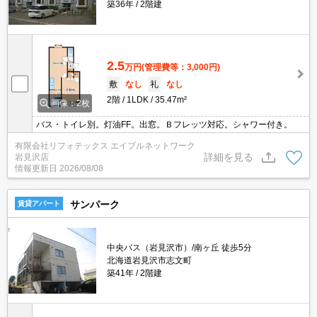
築36年
2階建
2.5
万円
(管理費等：3,000円)
敷
なし
礼
なし
2階
1LDK
35.47m²
画像：2枚
バス・トイレ別。灯油FF。出窓。Ｂフレッツ対応。シャワー付き。
有限会社リフォテックス エイブルネットワーク
詳細を見る
岩見沢店
情報更新日
2026/08/08
サンパーク
賃貸アパート
中央バス（岩見沢市）/南ヶ丘 徒歩5分
北海道岩見沢市志文町
築41年
2階建