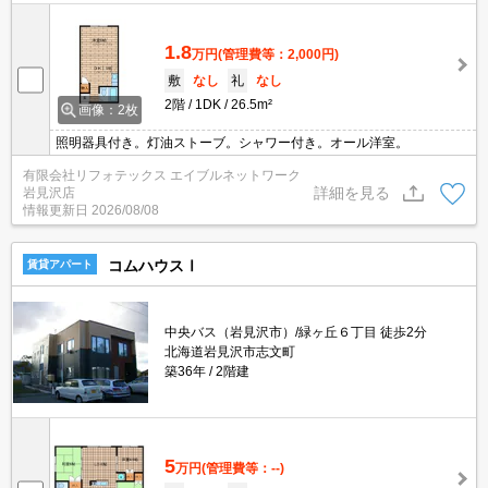
1.8
万円
(管理費等：2,000円)
敷
なし
礼
なし
2階
1DK
26.5m²
画像：2枚
照明器具付き。灯油ストーブ。シャワー付き。オール洋室。
有限会社リフォテックス エイブルネットワーク
詳細を見る
岩見沢店
情報更新日
2026/08/08
コムハウスⅠ
賃貸アパート
中央バス（岩見沢市）/緑ヶ丘６丁目 徒歩2分
北海道岩見沢市志文町
築36年
2階建
5
万円
(管理費等：--)