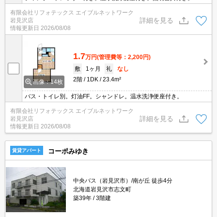
有限会社リフォテックス エイブルネットワーク
詳細を見る
岩見沢店
情報更新日
2026/08/08
1.7
万円
(管理費等：2,200円)
敷
1ヶ月
礼
なし
2階
1DK
23.4m²
画像：14枚
バス・トイレ別。灯油FF。シャンドレ。温水洗浄便座付き。
有限会社リフォテックス エイブルネットワーク
詳細を見る
岩見沢店
情報更新日
2026/08/08
コーポみゆき
賃貸アパート
中央バス（岩見沢市）/南が丘 徒歩4分
北海道岩見沢市志文町
築39年
3階建