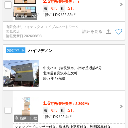
2.5
万円
(管理費等：--)
敷
なし
礼
なし
1階
1LDK
38.88m²
画像：2枚
有限会社リフォテックス エイブルネットワーク
詳細を見る
岩見沢店
情報更新日
2026/08/08
ハイツデノン
賃貸アパート
中央バス（岩見沢市）/南が丘 徒歩6分
北海道岩見沢市志文町
築39年
2階建
1.6
万円
(管理費等：2,200円)
敷
なし
礼
なし
1階
1DK
23.4m²
画像：13枚
シャンプードレッサー付き。温水洗浄便座付き。照明器具付き。