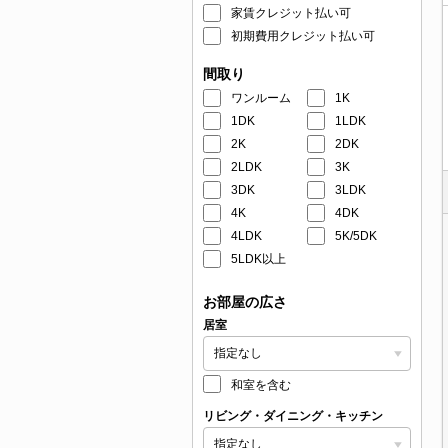
家賃クレジット払い可
初期費用クレジット払い可
間取り
ワンルーム
1K
1DK
1LDK
2K
2DK
2LDK
3K
3DK
3LDK
4K
4DK
4LDK
5K/5DK
5LDK以上
お部屋の広さ
居室
和室を含む
リビング・ダイニング・キッチン