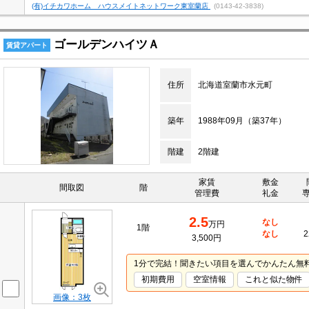
(有)イチカワホーム ハウスメイトネットワーク東室蘭店
(0143-42-3838)
ゴールデンハイツＡ
賃貸アパート
住所
北海道室蘭市水元町
築年
1988年09月（築37年）
階建
2階建
家賃
敷金
間取図
階
管理費
礼金
2.5
なし
万円
1階
なし
2
3,500円
1分で完結！聞きたい項目を選んでかんたん無
初期費用
空室情報
これと似た物件
画像：3枚