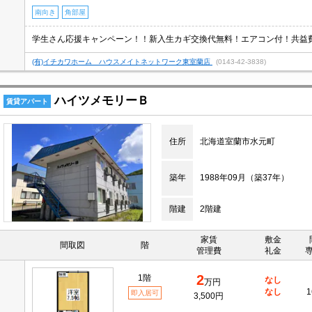
南向き
角部屋
(有)イチカワホーム ハウスメイトネットワーク東室蘭店
(0143-42-3838)
ハイツメモリーＢ
賃貸アパート
住所
北海道室蘭市水元町
築年
1988年09月（築37年）
階建
2階建
家賃
敷金
間取図
階
管理費
礼金
2
1階
なし
万円
なし
1
即入居可
3,500円