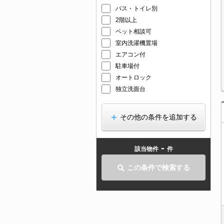
バス・トイレ別
2階以上
ペット相談可
室内洗濯機置場
エアコン付
駐車場付
オートロック
独立洗面台
その他の条件を追加する
-
該当物件
件
この条件で検索する