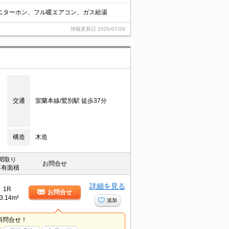
ニターホン、フル暖エアコン、ガス給湯
情報更新日
2026/07/26
交通
室蘭本線/鷲別駅 徒歩37分
構造
木造
間取り
お問合せ
専有面積
詳細を見る
1R
お問合せ
3.14m²
追加
料問合せ！