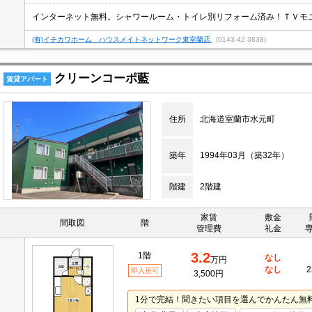
インターネット無料。シャワールーム・トイレ別リフォーム済み！ＴＶモ
(有)イチカワホーム ハウスメイトネットワーク東室蘭店
(0143-42-3838)
クリーンコーポ藍
賃貸アパート
住所
北海道室蘭市水元町
築年
1994年03月（築32年）
階建
2階建
家賃
敷金
間取図
階
管理費
礼金
3.2
1階
なし
万円
なし
2
即入居可
3,500円
1分で完結！聞きたい項目を選んでかんたん無