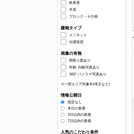
鉄骨系
木造
ブロック・その他
建物タイプ
メゾネット
分譲賃貸
画像の有無
間取り図あり
外観･内観写真あり
360° パノラマ写真あり
※一部エリア対象外(埼玉など)
情報公開日
指定なし
本日の新着
3日以内の新着
7日以内の新着
人気のこだわり条件