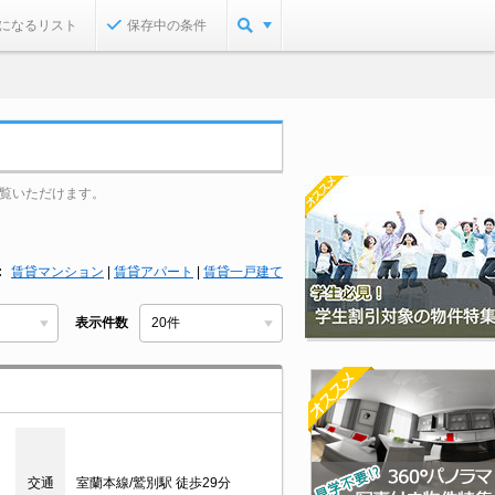
になるリスト
保存中の条件
覧いただけます。
賃貸マンション
|
賃貸アパート
|
賃貸一戸建て
表示件数
交通
室蘭本線/鷲別駅 徒歩29分