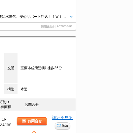
学生さん応援キャンペーン！！新入生カギ交換代無料！エアコン付！共益費に水道代、安心サポート料込！！ＷＩ－ＦＩ無料！！ビューンで電子書籍読めます！
情報更新日
2026/08/01
交通
室蘭本線/鷲別駅 徒歩35分
構造
木造
間取り
お問合せ
専有面積
詳細を見る
1R
お問合せ
6.14m²
追加