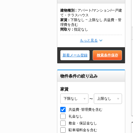
建物種別
アパート/マンション/一戸建
て・テラスハウス
家賃
下限なし ~ 上限なし 共益費・管
理費を含む
間取り
指定なし
もっと見る
新着メール登録
検索条件保存
物件条件の絞り込み
家賃
〜
共益費･管理費を含む
礼金なし
敷金・保証金なし
駐車場料金を含む