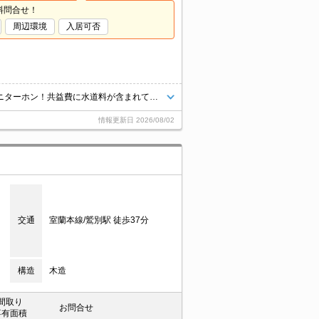
料問合せ！
周辺環境
入居可否
インターネットＷｉ－Ｆｉ無料！家電３点付！フル暖エアコン付！ＴＶモニターホン！共益費に水道料が含まれています。
情報更新日
2026/08/02
交通
室蘭本線/鷲別駅 徒歩37分
構造
木造
間取り
お問合せ
専有面積