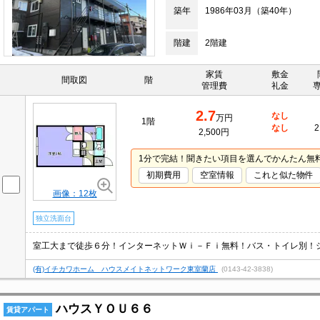
築年
1986年03月（築40年）
階建
2階建
家賃
敷金
間取図
階
管理費
礼金
2.7
なし
万円
1階
なし
2
2,500円
1分で完結！聞きたい項目を選んでかんたん無
初期費用
空室情報
これと似た物件
画像：12枚
独立洗面台
(有)イチカワホーム ハウスメイトネットワーク東室蘭店
(0143-42-3838)
ハウスＹＯＵ６６
賃貸アパート