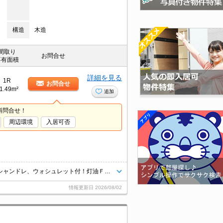
構造
木造
間取り
お問合せ
専有面積
詳細を見る
1R
お問合せ
1.49m²
追加
料問合せ！
周辺環境
入居可否
室工大まで徒歩６分！インターネットＷｉ－Ｆｉ無料！バス・トイレ別！シャンドレ、ウォシュレット付！灯油ＦＦストーブ！
情報更新日
2026/08/02