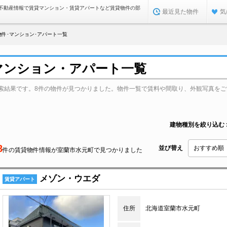
不動産情報で賃貸マンション・賃貸アパートなど賃貸物件の部
最近見た物件
気
件･マンション･アパート一覧
マンション・アパート一覧
索結果です。8件の物件が見つかりました。物件一覧で賃料や間取り、外観写真をご
建物種別を絞り込む
8
並び替え
件の賃貸物件情報が室蘭市水元町で見つかりました
メゾン・ウエダ
賃貸アパート
住所
北海道室蘭市水元町