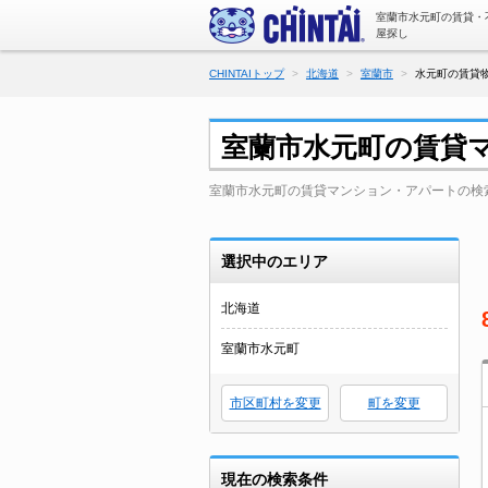
室蘭市水元町の賃貸・
屋探し
CHINTAIトップ
北海道
室蘭市
水元町の賃貸物
室蘭市水元町の賃貸
室蘭市水元町の賃貸マンション・アパートの検
選択中のエリア
北海道
室蘭市水元町
市区町村を変更
町を変更
現在の検索条件