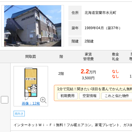
住所
北海道室蘭市水元町
築年
1989年04月（築37年）
階建
2階建
家賃
敷金
間取図
階
管理費
礼金
2.2
なし
万円
2階
なし
1
3,500円
1分で完結！聞きたい項目を選んでかんたん無
初期費用
空室情報
これと似た物件
画像：12枚
南向き
インターネットＷｉ－Ｆｉ無料！フル暖エアコン。家電プレゼント、ガス