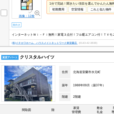
1分で完結！聞きたい項目を選んでかんたん無
初期費用
空室情報
これと似た物件
画像：12枚
南向き
(有)イチカワホーム ハウスメイトネットワーク東室蘭店
(0143-42-3838)
クリスタルハイツ
賃貸アパート
住所
北海道室蘭市水元町
築年
1988年09月（築37年）
階建
2階建
家賃
敷金
間取図
階
管理費
礼金