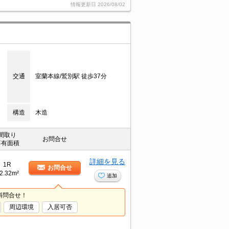
情報更新日
2026/08/02
交通
室蘭本線/鷲別駅 徒歩37分
構造
木造
間取り
お問合せ
専有面積
詳細を見る
1R
お問合せ
2.32m²
追加
料問合せ！
周辺環境
入居可否