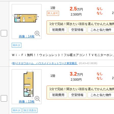
2.5
1階
なし
万円
なし
2
即入居可
2,500円
1分で完結！聞きたい項目を選んでかんたん無
初期費用
空室情報
これと似た物件
画像：14枚
南向き
Ｗｉ－Ｆｉ無料！！ウォシュレット！フル暖エアコン！ＴＶモニターホン
(有)イチカワホーム ハウスメイトネットワーク東室蘭店
(0143-42-3838)
3.2
なし
万円
1階
なし
2
2,500円
1分で完結！聞きたい項目を選んでかんたん無
初期費用
空室情報
これと似た物件
画像：13枚
南向き
独立洗面台