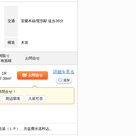
交通
室蘭本線/鷲別駅 徒歩36分
構造
木造
間取り
お問合せ
専有面積
詳細を見る
1R
お問合せ
7.39m²
追加
料問合せ！
周辺環境
入居可否
給湯（ＬＰ）、共益費水道料込。