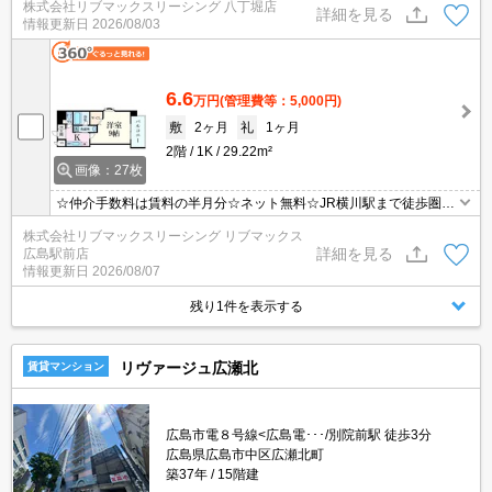
株式会社リブマックスリーシング 八丁堀店
が干せる浴室乾燥機付き☆都市ガスで経済的♪近くにスーパーやコン
詳細を見る
情報更新日
2026/08/03
ビニがありますのでお買い物らくらく♪
6.6
万円
(管理費等：5,000円)
敷
2ヶ月
礼
1ヶ月
2階
1K
29.22m²
画像：27枚
☆仲介手数料は賃料の半月分☆ネット無料☆JR横川駅まで徒歩圏内
の好立地☆2口コンロのシステムキッチン☆浴室乾燥機やウォーク
株式会社リブマックスリーシング リブマックス
インクローゼットなど人気の室内設備充実☆モニタ付オートロック
詳細を見る
広島駅前店
完備でセキュリティーは安心☆彡
情報更新日
2026/08/07
残り1件を表示する
リヴァージュ広瀬北
賃貸マンション
広島市電８号線<広島電･･･/別院前駅 徒歩3分
広島県広島市中区広瀬北町
築37年
15階建