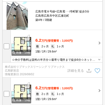
広島市電８号線<広島電･･･/寺町駅 徒歩3分
広島県広島市中区広瀬北町
築4年
3階建
6.2
万円
(管理費等：3,000円)
敷
2ヶ月
礼
1ヶ月
1階
1R
29.6m²
画像：19枚
☆仲介手数料は賃料の半月分☆最寄り電停まで徒歩6分☆ネット無
料☆2口IHキッチンや追い焚き機能など人気の室内設備充実☆モニ
株式会社リブマックスリーシング リブマックス
ター付きオートロックで防犯面も安心☆近隣にスーパーやコンビニ
詳細を見る
広島駅前店
があり住環境良好です☆便利な宅配ボックスあり☆彡
情報更新日
2026/08/02
6.2
万円
(管理費等：3,000円)
敷
2ヶ月
礼
1ヶ月
1階
1R
29.6m²
画像：19枚