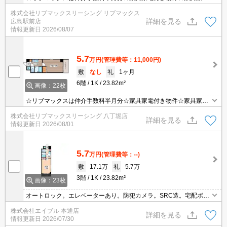
購入の手間や費用が抑えられます☆全室50GBモバイルWiFi付きで
株式会社リブマックスリーシング リブマックス
簡単ネット接続☆ご転勤や初めての一人暮らしの方にオススメ☆彡
詳細を見る
広島駅前店
情報更新日
2026/08/07
5.7
万円
(管理費等：11,000円)
敷
なし
礼
1ヶ月
6階
1K
23.82m²
画像：22枚
☆リブマックスは仲介手数料半月分☆家具家電付き物件☆家具家電
購入の手間や費用が抑えられます☆全室50GBモバイルWiFi付きで
株式会社リブマックスリーシング 八丁堀店
簡単ネット接続☆ご転勤や初めての一人暮らしの方にオススメ☆彡
詳細を見る
情報更新日
2026/08/01
5.7
万円
(管理費等：--)
敷
17.1万
礼
5.7万
3階
1K
23.82m²
画像：23枚
オートロック。エレベーターあり。防犯カメラ。SRC造。宅配ボッ
クスあり。都市ガス使用。TVインターホン付き。インターネット無
株式会社エイブル 本通店
料。浴室換気乾燥式。仲介手数料家賃の0.55ヵ月分。
詳細を見る
情報更新日
2026/07/30