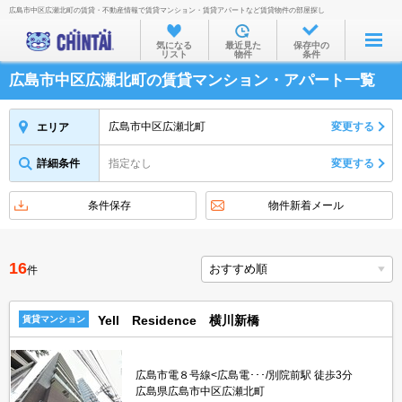
広島市中区広瀬北町の賃貸・不動産情報で賃貸マンション・賃貸アパートなど賃貸物件の部屋探し
お部屋を探す
気になる
最近見た
保存中の
リスト
物件
条件
沿線・駅から
広島市中区広瀬北町の賃貸マンション・アパート一覧
住所から
家賃相場から
広島市中区広瀬北町
変更する
エリア
通勤通学時間から
詳細条件
指定なし
変更する
物件特集から
条件保存
物件新着メール
不動産会社から
TOP
16
件
Yell Residence 横川新橋
賃貸マンション
広島市電８号線<広島電･･･/別院前駅 徒歩3分
広島県広島市中区広瀬北町