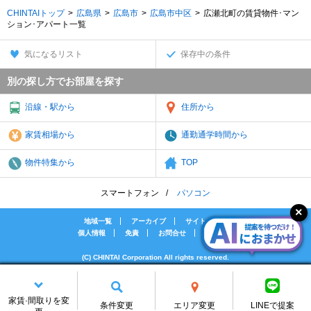
CHINTAIトップ
広島県
広島市
広島市中区
広瀬北町の賃貸物件･マン
ション･アパート一覧
気になるリスト
保存中の条件
別の探し方でお部屋を探す
沿線・駅から
住所から
家賃相場から
通勤通学時間から
物件特集から
TOP
スマートフォン
パソコン
地域一覧
アーカイブ
サイトマップ
個人情報
免責
お問合せ
会社案内
(C) CHINTAI Corporation All rights reserved.
[PR]賃貸物件の疑問解決！教えてエイブルAGENT
[PR]賃貸生活の工夫を紹介！CHINTAI情報局
家賃·間取りを変
[PR]女性の賃貸生活を応援！Woman.CHINTAI
条件変更
エリア変更
LINEで提案