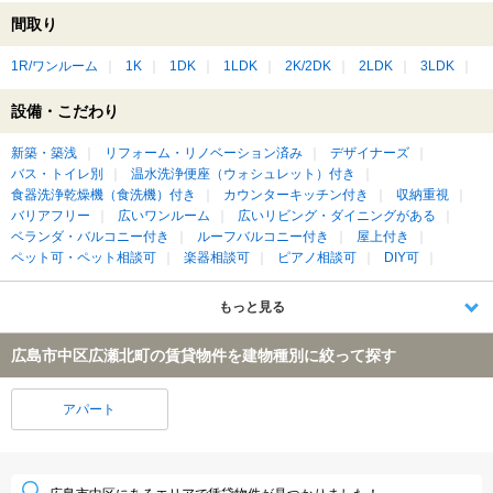
間取り
1R/ワンルーム
1K
1DK
1LDK
2K/2DK
2LDK
3LDK
設備・こだわり
新築・築浅
リフォーム・リノベーション済み
デザイナーズ
バス・トイレ別
温水洗浄便座（ウォシュレット）付き
食器洗浄乾燥機（食洗機）付き
カウンターキッチン付き
収納重視
バリアフリー
広いワンルーム
広いリビング・ダイニングがある
ベランダ・バルコニー付き
ルーフバルコニー付き
屋上付き
ペット可・ペット相談可
楽器相談可
ピアノ相談可
DIY可
もっと見る
広島市中区広瀬北町の賃貸物件を建物種別に絞って探す
アパート