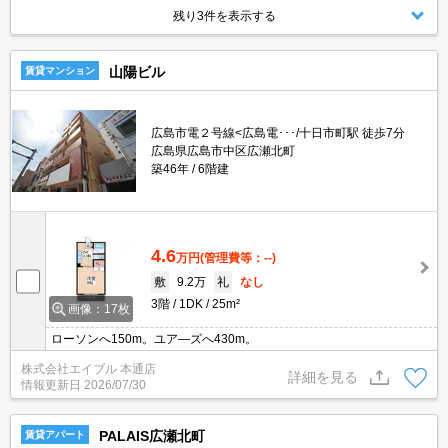
残り3件を表示する
山陽ビル
賃貸マンション
広島市電２号線<広島電･･･/十日市町駅 徒歩7分
広島県広島市中区広瀬北町
築46年
6階建
4.6
万円
(管理費等：--)
敷
9.2万
礼
なし
3階
1DK
25m²
画像：17枚
ローソンへ150m。ユア―ズへ430m。
株式会社エイブル 本通店
詳細を見る
情報更新日
2026/07/30
PALAIS広瀬北町
賃貸アパート