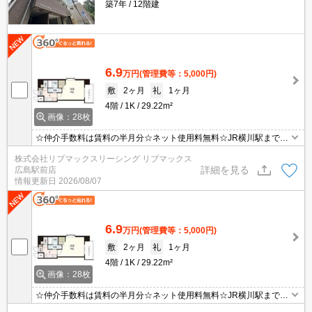
築7年
12階建
6.9
万円
(管理費等：5,000円)
敷
2ヶ月
礼
1ヶ月
4階
1K
29.22m²
画像：28枚
☆仲介手数料は賃料の半月分☆ネット使用料無料☆JR横川駅まで徒
歩圏内の好立地☆不在時にも安心の宅配BOXあり☆雨の日も洗濯物
株式会社リブマックスリーシング リブマックス
が干せる浴室乾燥機付き☆都市ガスで経済的♪近くにスーパーやコン
詳細を見る
広島駅前店
ビニがありますのでお買い物らくらく♪
情報更新日
2026/08/07
6.9
万円
(管理費等：5,000円)
敷
2ヶ月
礼
1ヶ月
4階
1K
29.22m²
画像：28枚
☆仲介手数料は賃料の半月分☆ネット使用料無料☆JR横川駅まで徒
歩圏内の好立地☆不在時にも安心の宅配BOXあり☆雨の日も洗濯物