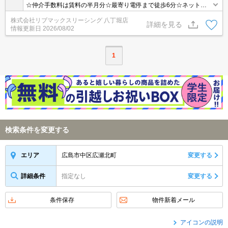
☆仲介手数料は賃料の半月分☆最寄り電停まで徒歩6分☆ネット無
料☆2口IHキッチンや追い焚き機能など人気の室内設備充実☆モニ
株式会社リブマックスリーシング 八丁堀店
ター付きオートロックで防犯面も安心☆近隣にスーパーやコンビニ
詳細を見る
情報更新日
2026/08/02
があり住環境良好です☆便利な宅配ボックスあり☆彡
1
検索条件を変更する
広島市中区広瀬北町
変更する
エリア
詳細条件
指定なし
変更する
条件保存
物件新着メール
アイコンの説明