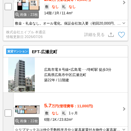
敷
なし
礼
なし
14階
1R
11.4m²
画像：23枚
敷金・礼金なし。オール電化。保証会社加入要（初回20,000円、年
間保証料10,000円）。オートロック。エレベーターあり。最寄り駅
株式会社エイブル 本通店
まで徒歩2分！。
詳細を見る
情報更新日
2026/07/26
EFT-広瀬北町
賃貸マンション
広島市電８号線<広島電･･･/寺町駅 徒歩3分
広島県広島市中区広瀬北町
築22年
11階建
5.7
万円
(管理費等：11,000円)
敷
なし
礼
1ヶ月
6階
1K
23.82m²
画像：22枚
☆リブマックスは仲介手数料半月分☆家具家電付き物件☆家具家電