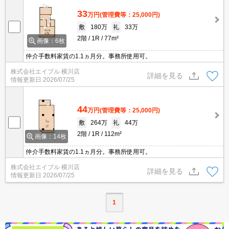
33
万円
(管理費等：25,000円)
敷
180万
礼
33万
2階
1R
77m²
画像：6枚
仲介手数料家賃の1.1ヵ月分。事務所使用可。
株式会社エイブル 横川店
詳細を見る
情報更新日
2026/07/25
44
万円
(管理費等：25,000円)
敷
264万
礼
44万
2階
1R
112m²
画像：14枚
仲介手数料家賃の1.1ヵ月分。事務所使用可。
株式会社エイブル 横川店
詳細を見る
情報更新日
2026/07/25
1