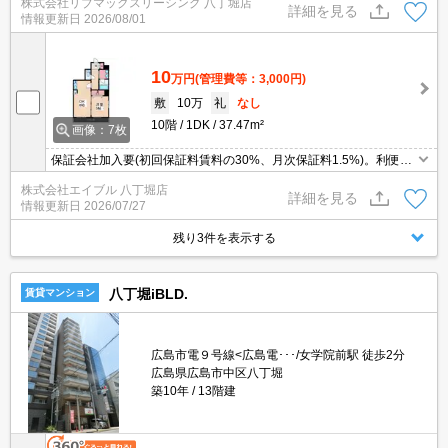
株式会社リブマックスリーシング 八丁堀店
テムキッチンや浴室乾燥機など人気の室内設備充実☆便利な宅配ボ
詳細を見る
情報更新日
2026/08/01
ックスあり☆彡
10
万円
(管理費等：3,000円)
敷
10万
礼
なし
10階
1DK
37.47m²
画像：7枚
保証会社加入要(初回保証料賃料の30%、月次保証料1.5%)。利便立
地で新生活スタート。エアコン2基付き。
株式会社エイブル 八丁堀店
詳細を見る
情報更新日
2026/07/27
残り3件を表示する
八丁堀iBLD.
賃貸マンション
広島市電９号線<広島電･･･/女学院前駅 徒歩2分
広島県広島市中区八丁堀
築10年
13階建