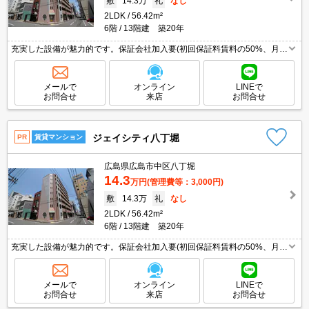
敷
14.3万
礼
なし
2LDK
56.42m²
6階
13階建 築20年
充実した設備が魅力的です。保証会社加入要(初回保証料賃料の50%、月次
保証料1.5%)。ペット飼育の場合、家賃5,000円増。
メールで
オンライン
LINEで
お問合せ
来店
お問合せ
ジェイシティ八丁堀
PR
賃貸マンション
広島県広島市中区八丁堀
14.3
万円
(管理費等：3,000円)
敷
14.3万
礼
なし
2LDK
56.42m²
6階
13階建 築20年
充実した設備が魅力的です。保証会社加入要(初回保証料賃料の50%、月次
保証料1.5%)。ペット飼育の場合、家賃5,000円増。
メールで
オンライン
LINEで
お問合せ
来店
お問合せ