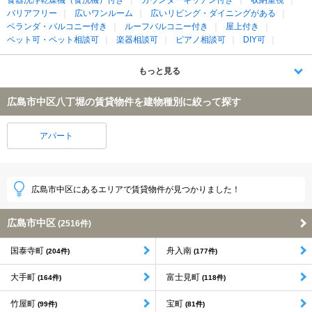
バリアフリー
広いワンルーム
広いリビング・ダイニングがある
ベランダ・バルコニー付き
ルーフバルコニー付き
屋上付き
ペット可・ペット相談可
楽器相談可
ピアノ相談可
DIY可
もっと見る
広島市中区八丁堀の賃貸物件を建物種別に絞って探す
アパート
広島市中区にあるエリアで賃貸物件が見つかりました！
広島市中区
(2516件)
国泰寺町
舟入南
(204件)
(177件)
大手町
富士見町
(164件)
(118件)
竹屋町
宝町
(99件)
(81件)