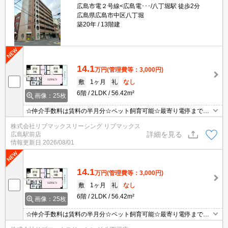
広島市電２号線<広島電･･･/八丁堀駅 徒歩2分
広島県広島市中区八丁堀
築20年
13階建
14.1
万円
(管理費等：3,000円)
敷
1ヶ月
礼
なし
6階
2LDK
56.42m²
画像：25枚
☆仲介手数料は賃料の半月分☆ペット飼育可能☆最寄り電停まで徒
歩２分☆ネット無料☆都市ガスで光熱費を抑えられます☆３口シス
株式会社リブマックスリーシング リブマックス
テムキッチンや浴室乾燥機など人気の室内設備充実☆便利な宅配ボ
詳細を見る
広島駅前店
ックスあり☆彡
情報更新日
2026/08/01
14.1
万円
(管理費等：3,000円)
敷
1ヶ月
礼
なし
6階
2LDK
56.42m²
画像：25枚
☆仲介手数料は賃料の半月分☆ペット飼育可能☆最寄り電停まで徒
歩２分☆ネット無料☆都市ガスで光熱費を抑えられます☆３口シス