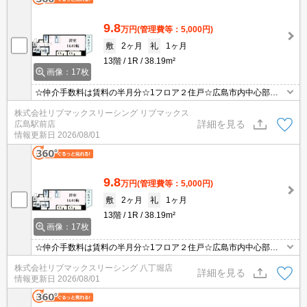
9.8
万円
(管理費等：5,000円)
敷
2ヶ月
礼
1ヶ月
13階
1R
38.19m²
画像：17枚
☆仲介手数料は賃料の半月分☆1フロア２住戸☆広島市内中心部の
好立地☆都市ガスで光熱費を抑えられます☆２口対面式キッチンや
株式会社リブマックスリーシング リブマックス
追い焚き機能など人気の室内設備充実☆近隣にスーパーやコンビニ
詳細を見る
広島駅前店
があり住環境良好です☆便利な宅配ボックスあり☆彡
情報更新日
2026/08/01
9.8
万円
(管理費等：5,000円)
敷
2ヶ月
礼
1ヶ月
13階
1R
38.19m²
画像：17枚
☆仲介手数料は賃料の半月分☆1フロア２住戸☆広島市内中心部の
好立地☆都市ガスで光熱費を抑えられます☆２口対面式キッチンや
株式会社リブマックスリーシング 八丁堀店
追い焚き機能など人気の室内設備充実☆近隣にスーパーやコンビニ
詳細を見る
情報更新日
2026/08/01
があり住環境良好です☆便利な宅配ボックスあり☆彡