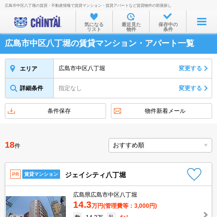
広島市中区八丁堀の賃貸・不動産情報で賃貸マンション・賃貸アパートなど賃貸物件の部屋探し
お部屋を探す
気になる
最近見た
保存中の
リスト
物件
条件
沿線・駅から
広島市中区八丁堀の賃貸マンション・アパート一覧
住所から
家賃相場から
広島市中区八丁堀
変更する
エリア
通勤通学時間から
詳細条件
指定なし
変更する
物件特集から
条件保存
物件新着メール
不動産会社から
TOP
18
件
ジェイシティ八丁堀
PR
賃貸マンション
広島県広島市中区八丁堀
14.3
万円
(管理費等：3,000円)