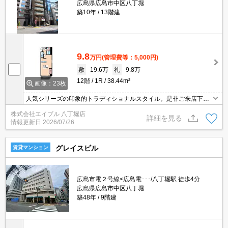
広島県広島市中区八丁堀
築10年
13階建
9.8
万円
(管理費等：5,000円)
敷
19.6万
礼
9.8万
12階
1R
38.44m²
画像：23枚
人気シリーズの印象的トラディショナルスタイル。是非ご来店下さ
い。オンライン内見対応可。オンライン契約対応可。
株式会社エイブル 八丁堀店
詳細を見る
情報更新日
2026/07/26
グレイスビル
賃貸マンション
広島市電２号線<広島電･･･/八丁堀駅 徒歩4分
広島県広島市中区八丁堀
築48年
9階建