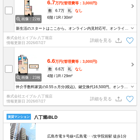
6.7
万円
(管理費等：3,000円)
敷
6.7万
礼
なし
6階
1R
30m²
画像：22枚
新生活のスタートはここから。オンライン内見対応可。オンライン
契約対応可。人気地域です。人気シリーズの印象的トラディショナ
株式会社エイブル 八丁堀店
ルスタイル。
詳細を見る
情報更新日
2026/07/27
6.6
万円
(管理費等：3,000円)
敷
6.6万
礼
なし
4階
1R
29m²
画像：23枚
仲介手数料家賃の0.55ヵ月分(税込)。鍵交換代16,500円。オンライ
ン内見対応可。オンライン契約対応可。インターネット無料、使い
株式会社エイブル 八丁堀店
放題。人気地域です。
詳細を見る
情報更新日
2026/07/27
八丁堀iBLD
賃貸マンション
広島市電９号線<広島電･･･/女学院前駅 徒歩1分