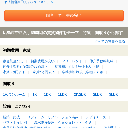
個人情報の取り扱いについて
広島市中区八丁堀周辺の賃貸物件をテーマ・特集・間取りから探す
すべての特集を見る
初期費用・家賃
敷金礼金なし
初期費用が安い
フリーレント
仲介手数料無料
仲介手数料が家賃の55%以下
初期費用クレジット払い可能
家賃3万円以下
家賃5万円以下
学生割引制度（学割）対象
間取り
1R/ワンルーム
1K
1DK
1LDK
2K/2DK
2LDK
3LDK
設備・こだわり
新築・築浅
リフォーム・リノベーション済み
デザイナーズ
バス・トイレ別
温水洗浄便座（ウォシュレット）付き
食器洗浄乾燥機（食洗機）付き
カウンターキッチン付き
収納重視