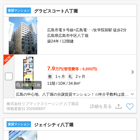
グラビスコート八丁堀
賃貸マンション
広島市電９号線<広島電･･･/女学院前駅 徒歩2分
広島県広島市中区八丁堀
築24年
12階建
7.9
万円
(管理費等：6,000円)
敷
1ヶ月
礼
2ヶ月
11階
1DK
34.8m²
画像：21枚
広島の中心地、八丁堀の分譲賃貸マンション！☆仲介手数料は賃料
の半月分☆浴室乾燥機・シャワー付洗面台等設備充実！ＴＶモニタ
株式会社リブマックスリーシング 八丁堀店
付オートロックで防犯面も安心！宅配ボックス付きで単身の方に便
詳細を見る
情報更新日
2026/08/07
利！
ジェイシティ八丁堀
賃貸マンション