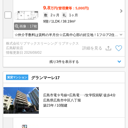
9.8
万円
(管理費等：5,000円)
敷
2ヶ月
礼
1ヶ月
9階
1LDK
38.19m²
画像：17枚
☆仲介手数料は賃料の半月分☆広島中心部の好立地！1フロア2住戸
☆モニター付きオートロックで防犯面も安心都市ガスで光熱費を抑
株式会社リブマックスリーシング リブマックス
えられます☆近隣にスーパー・コンビニがあり住環境良好です☆宅
詳細を見る
広島駅前店
配ボックスあり☆彡
情報更新日
2026/08/02
残り3件を表示する
グランマーレ17
賃貸マンション
広島市電９号線<広島電･･･/女学院前駅 徒歩4分
広島県広島市中区八丁堀
築23年
10階建