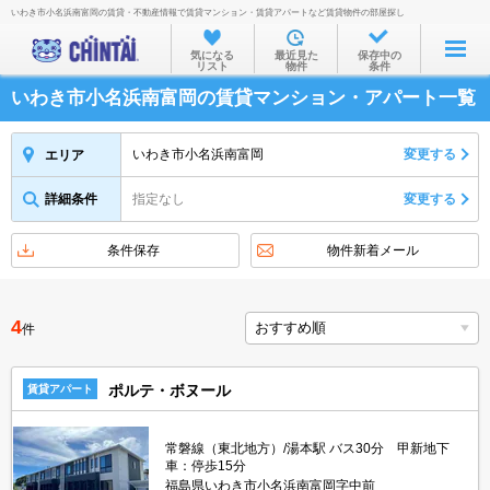
いわき市小名浜南富岡の賃貸・不動産情報で賃貸マンション・賃貸アパートなど賃貸物件の部屋探し
お部屋を探す
気になる
最近見た
保存中の
リスト
物件
条件
沿線・駅から
いわき市小名浜南富岡の賃貸マンション・アパート一覧
住所から
家賃相場から
いわき市小名浜南富岡
変更する
エリア
通勤通学時間から
詳細条件
指定なし
変更する
物件特集から
条件保存
物件新着メール
不動産会社から
TOP
4
件
ポルテ・ボヌール
賃貸アパート
常磐線（東北地方）/湯本駅 バス30分 甲新地下
車：停歩15分
福島県いわき市小名浜南富岡字中前