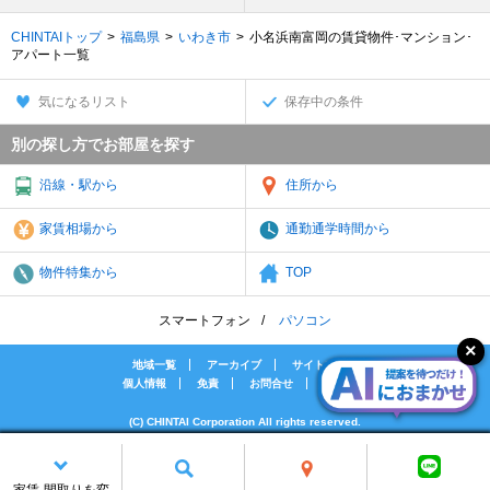
CHINTAIトップ
福島県
いわき市
小名浜南富岡の賃貸物件･マンション･
アパート一覧
気になるリスト
保存中の条件
別の探し方でお部屋を探す
沿線・駅から
住所から
家賃相場から
通勤通学時間から
物件特集から
TOP
スマートフォン
パソコン
地域一覧
アーカイブ
サイトマップ
個人情報
免責
お問合せ
会社案内
(C) CHINTAI Corporation All rights reserved.
[PR]賃貸物件の疑問解決！教えてエイブルAGENT
[PR]賃貸生活の工夫を紹介！CHINTAI情報局
家賃·間取りを変