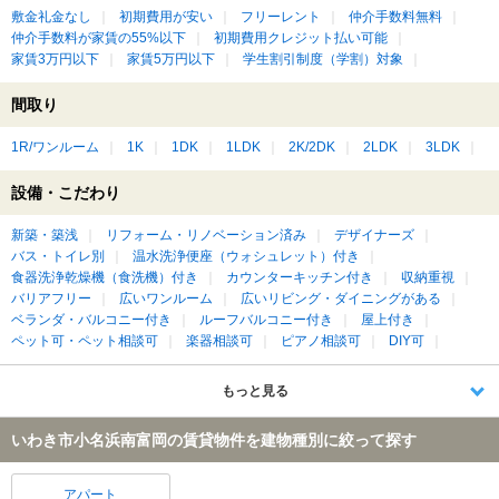
敷金礼金なし
初期費用が安い
フリーレント
仲介手数料無料
仲介手数料が家賃の55%以下
初期費用クレジット払い可能
家賃3万円以下
家賃5万円以下
学生割引制度（学割）対象
間取り
1R/ワンルーム
1K
1DK
1LDK
2K/2DK
2LDK
3LDK
設備・こだわり
新築・築浅
リフォーム・リノベーション済み
デザイナーズ
バス・トイレ別
温水洗浄便座（ウォシュレット）付き
食器洗浄乾燥機（食洗機）付き
カウンターキッチン付き
収納重視
バリアフリー
広いワンルーム
広いリビング・ダイニングがある
ベランダ・バルコニー付き
ルーフバルコニー付き
屋上付き
ペット可・ペット相談可
楽器相談可
ピアノ相談可
DIY可
もっと見る
いわき市小名浜南富岡の賃貸物件を建物種別に絞って探す
アパート