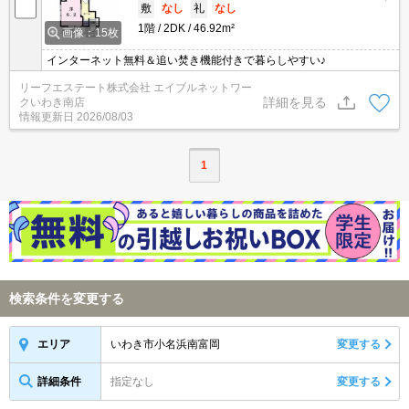
敷
なし
礼
なし
1階
2DK
46.92m²
画像：15枚
インターネット無料＆追い焚き機能付きで暮らしやすい♪
リーフエステート株式会社 エイブルネットワー
詳細を見る
クいわき南店
情報更新日
2026/08/03
1
検索条件を変更する
いわき市小名浜南富岡
変更する
エリア
詳細条件
指定なし
変更する