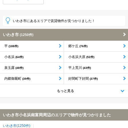
いわき市にあるエリアで賃貸物件が見つかりました！
いわき市
(1250件)
平
郷ケ丘
(188件)
(76件)
小名浜
小名浜大原
(64件)
(52件)
泉玉露
平上荒川
(48件)
(43件)
内郷御厩町
好間町下好間
(39件)
(37件)
もっと見る
いわき市小名浜南富岡周辺のエリアで物件が見つかりました
いわき市(1250件)