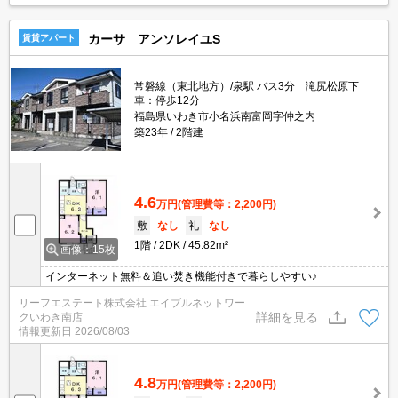
カーサ アンソレイユS
賃貸アパート
常磐線（東北地方）/泉駅 バス3分 滝尻松原下
車：停歩12分
福島県いわき市小名浜南富岡字仲之内
築23年
2階建
4.6
万円
(管理費等：2,200円)
敷
なし
礼
なし
1階
2DK
45.82m²
画像：15枚
インターネット無料＆追い焚き機能付きで暮らしやすい♪
リーフエステート株式会社 エイブルネットワー
詳細を見る
クいわき南店
情報更新日
2026/08/03
4.8
万円
(管理費等：2,200円)