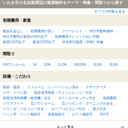
いわき市小名浜島周辺の賃貸物件をテーマ・特集・間取りから探す
すべての特集を見る
初期費用・家賃
敷金礼金なし
初期費用が安い
フリーレント
仲介手数料無料
仲介手数料が家賃の55%以下
初期費用クレジット払い可能
家賃3万円以下
家賃5万円以下
学生割引制度（学割）対象
間取り
1R/ワンルーム
1K
1DK
1LDK
2K/2DK
2LDK
3LDK
設備・こだわり
新築・築浅
リフォーム・リノベーション済み
デザイナーズ
バス・トイレ別
温水洗浄便座（ウォシュレット）付き
食器洗浄乾燥機（食洗機）付き
カウンターキッチン付き
収納重視
バリアフリー
広いワンルーム
広いリビング・ダイニングがある
ベランダ・バルコニー付き
ルーフバルコニー付き
屋上付き
ペット可・ペット相談可
楽器相談可
ピアノ相談可
DIY可
もっと見る