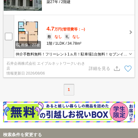
築27年
2階建
4.7
万円
(管理費等：--)
敷
なし
礼
なし
1階
1LDK
34.78m²
画像：22枚
仲介手数料無料！フリーレント1ヵ月！駐車場1台無料！セブンイレ
ブンいわき小名浜島店まで徒歩5分！リフォーム済みのお部屋で
石井企画株式会社 エイブルネットワークいわき
す！常磐地区へのアクセス良好！最寄りは泉駅です。
詳細を見る
店
情報更新日
2026/08/06
1
検索条件を変更する