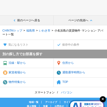
前のページへ戻る
ページの先頭へ
CHINTAIトップ
福島県
いわき市
小名浜島の賃貸物件･マンション･アパ
ート一覧
気になるリスト
保存中の条件
別の探し方でお部屋を探す
沿線・駅から
住所から
家賃相場から
通勤通学時間から
物件特集から
TOP
スマートフォン
パソコン
地域一覧
アーカイブ
サイトマップ
個人情報
免責
お問合せ
会社案内