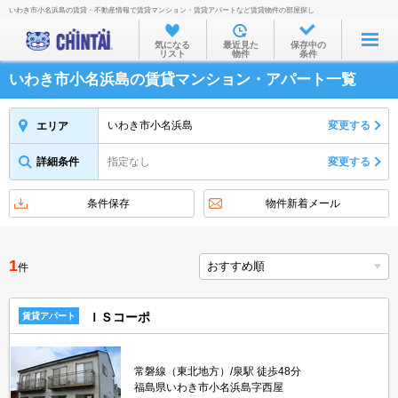
いわき市小名浜島の賃貸・不動産情報で賃貸マンション・賃貸アパートなど賃貸物件の部屋探し
お部屋を探す
気になる
最近見た
保存中の
リスト
物件
条件
沿線・駅から
いわき市小名浜島の賃貸マンション・アパート一覧
住所から
家賃相場から
いわき市小名浜島
変更する
エリア
通勤通学時間から
詳細条件
指定なし
変更する
物件特集から
条件保存
物件新着メール
不動産会社から
TOP
1
件
ＩＳコーポ
賃貸アパート
常磐線（東北地方）/泉駅 徒歩48分
福島県いわき市小名浜島字西屋