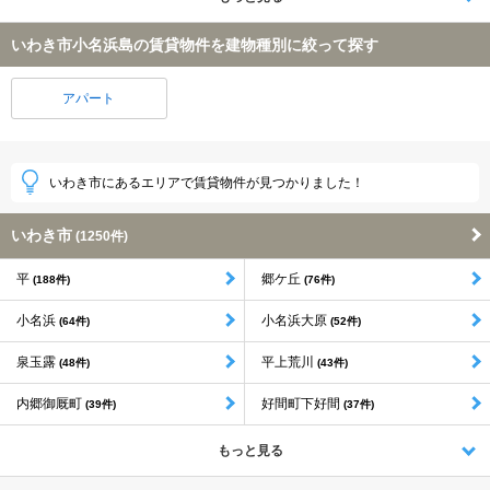
いわき市小名浜島の賃貸物件を建物種別に絞って探す
アパート
いわき市にあるエリアで賃貸物件が見つかりました！
いわき市
(1250件)
平
郷ケ丘
(188件)
(76件)
小名浜
小名浜大原
(64件)
(52件)
泉玉露
平上荒川
(48件)
(43件)
内郷御厩町
好間町下好間
(39件)
(37件)
もっと見る