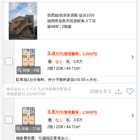
筑肥線/筑前前原駅 徒歩10分
福岡県糸島市前原駅南３丁目
築48年
2階建
3.8
万円
(管理費等：2,000円)
敷
なし
礼
3.8万
2階
2DK
44.71m²
画像：6枚
駐車場1台分無料。仲介手数料家賃の0.55ヵ月分。
株式会社エイブル 九大学研都市駅前店
詳細を見る
情報更新日
2026/07/30
3.8
万円
(管理費等：2,000円)
敷
なし
礼
3.8万
2階
2DK
44.71m²
画像：22枚
補修費実費。引越指定業者あり。