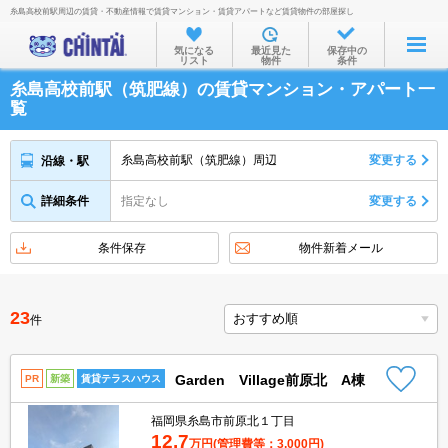
糸島高校前駅周辺の賃貸・不動産情報で賃貸マンション・賃貸アパートなど賃貸物件の部屋探し
お部屋を探す
気になる
最近見た
保存中の
リスト
物件
条件
沿線・駅から
糸島高校前駅（筑肥線）の賃貸マンション・アパート一
住所から
覧
家賃相場から
糸島高校前駅（筑肥線）周辺
変更する
沿線・駅
通勤通学時間から
詳細条件
指定なし
変更する
物件特集から
不動産会社から
条件保存
物件新着メール
TOP
23
件
Garden Village前原北 A棟
PR
新築
賃貸テラスハウス
福岡県糸島市前原北１丁目
12.7
万円
(管理費等：3,000円)