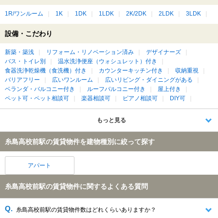
1R/ワンルーム
1K
1DK
1LDK
2K/2DK
2LDK
3LDK
設備・こだわり
新築・築浅
リフォーム・リノベーション済み
デザイナーズ
バス・トイレ別
温水洗浄便座（ウォシュレット）付き
食器洗浄乾燥機（食洗機）付き
カウンターキッチン付き
収納重視
バリアフリー
広いワンルーム
広いリビング・ダイニングがある
ベランダ・バルコニー付き
ルーフバルコニー付き
屋上付き
ペット可・ペット相談可
楽器相談可
ピアノ相談可
DIY可
もっと見る
糸島高校前駅の賃貸物件を建物種別に絞って探す
アパート
糸島高校前駅の賃貸物件に関するよくある質問
糸島高校前駅の賃貸物件数はどれくらいありますか？