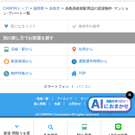
CHINTAIトップ
福岡県
糸島市
糸島高校前駅周辺の賃貸物件･マンショ
ン･アパート一覧
気になるリスト
保存中の条件
別の探し方でお部屋を探す
沿線・駅から
住所から
家賃相場から
通勤通学時間から
物件特集から
TOP
スマートフォン
パソコン
地域一覧
アーカイブ
サイトマップ
個人情報
免責
お問合せ
会社案内
(C) CHINTAI Corporation All rights reserved.
[PR]賃貸物件の疑問解決！教えてエイブルAGENT
[PR]賃貸生活の工夫を紹介！CHINTAI情報局
家賃·間取りを変
[PR]女性の賃貸生活を応援！Woman.CHINTAI