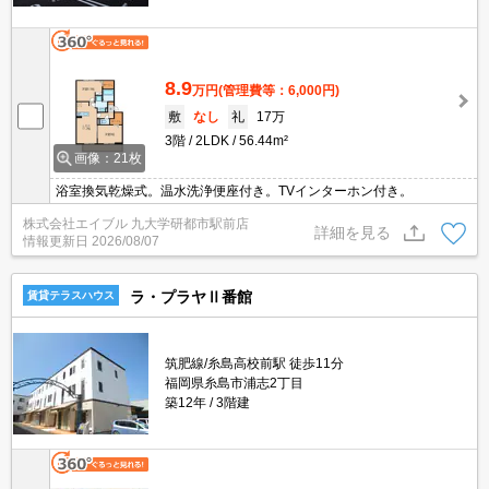
8.9
万円
(管理費等：6,000円)
敷
なし
礼
17万
3階
2LDK
56.44m²
画像：21枚
浴室換気乾燥式。温水洗浄便座付き。TVインターホン付き。
株式会社エイブル 九大学研都市駅前店
詳細を見る
情報更新日
2026/08/07
ラ・プラヤⅡ番館
賃貸テラスハウス
筑肥線/糸島高校前駅 徒歩11分
福岡県糸島市浦志2丁目
築12年
3階建