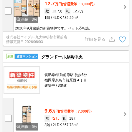
12.7
万円
(管理費等：3,000円)
敷
12.7万
礼
12.7万
1階
4LDK
85.29m²
画像：3枚
2026年9月完成の新築物件です。ペット応相談。
株式会社エイブル 九大学研都市駅前店
詳細を見る
情報更新日
2026/08/03
グランドール糸島中央
新築
賃貸マンション
筑肥線/筑前前原駅 徒歩6分
福岡県糸島市前原西４丁目
建築中
3階建
9.6
万円
(管理費等：7,000円)
敷
なし
礼
18万
3階
2LDK
57.78m²
画像：5枚