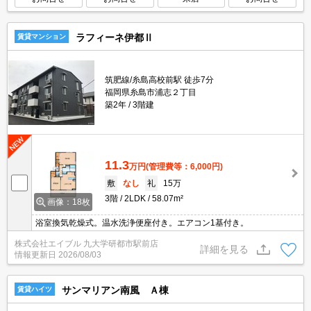
ラフィーネ伊都Ⅱ
賃貸マンション
筑肥線/糸島高校前駅 徒歩7分
福岡県糸島市浦志２丁目
築2年
3階建
11.3
万円
(管理費等：6,000円)
敷
なし
礼
15万
3階
2LDK
58.07m²
画像：18枚
浴室換気乾燥式。温水洗浄便座付き。エアコン1基付き。
株式会社エイブル 九大学研都市駅前店
詳細を見る
情報更新日
2026/08/03
サンマリアン南風 Ａ棟
賃貸ハイツ