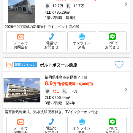
敷
12.7万
礼
12.7万
4LDK
85.29m²
1階
2階建 建築中
2026年9月完成の新築物件です。ペット応相談。
メールで
電話で
オンライン
LINEで
お問合せ
お問合せ
来店
お問合せ
ポルトボヌール前原
PR
賃貸マンション
福岡県糸島市前原西２丁目
8.9
万円
(管理費等：6,000円)
敷
なし
礼
17万
2LDK
56.44m²
3階
3階建 築4年
浴室換気乾燥式。温水洗浄便座付き。TVインターホン付き。
メールで
電話で
オンライン
LINEで
お問合せ
お問合せ
来店
お問合せ