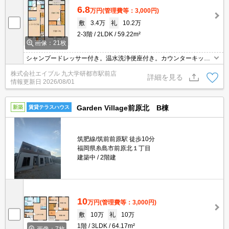
6.8
万円
(管理費等：3,000円)
敷
3.4万
礼
10.2万
2-3階
2LDK
59.22m²
画像：21枚
シャンプードレッサー付き。温水洗浄便座付き。カウンターキッチ
ン。ペット可。
株式会社エイブル 九大学研都市駅前店
詳細を見る
情報更新日
2026/08/01
Garden Village前原北 B棟
新築
賃貸テラスハウス
筑肥線/筑前前原駅 徒歩10分
福岡県糸島市前原北１丁目
建築中
2階建
10
万円
(管理費等：3,000円)
敷
10万
礼
10万
1階
3LDK
64.17m²
画像：7枚