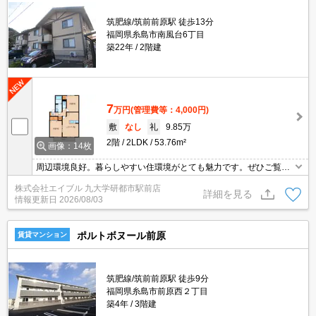
筑肥線/筑前前原駅 徒歩13分
福岡県糸島市南風台6丁目
築22年
2階建
7
万円
(管理費等：4,000円)
敷
なし
礼
9.85万
2階
2LDK
53.76m²
画像：14枚
周辺環境良好。暮らしやすい住環境がとても魅力です。ぜひご覧く
ださい。
株式会社エイブル 九大学研都市駅前店
詳細を見る
情報更新日
2026/08/03
ポルトボヌール前原
賃貸マンション
筑肥線/筑前前原駅 徒歩9分
福岡県糸島市前原西２丁目
築4年
3階建