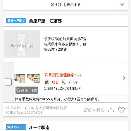
残り6件を表示する
前原戸建 江藤邸
賃貸一戸建て
筑肥線/筑前前原駅 徒歩7分
福岡県糸島市前原西１丁目
築32年
2階建
7.8
万円
(管理費等：--)
敷
なし
礼
7.8万
1-2階
3LDK
64.89m²
画像：1枚
仲介手数料家賃の0.55ヵ月分。小型犬1匹まで飼育可。
株式会社エイブル 九大学研都市駅前店
詳細を見る
情報更新日
2026/08/03
オーク駅南
賃貸アパート