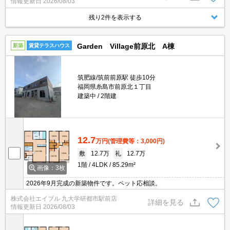
情報更新日
2026/08/03
残り2件を表示する
Garden Village前原北 A棟
新築
賃貸テラスハウス
筑肥線/筑前前原駅 徒歩10分
福岡県糸島市前原北１丁目
建築中
2階建
12.7
万円
(管理費等：3,000円)
敷
12.7万
礼
12.7万
1階
4LDK
85.29m²
画像：3枚
2026年9月完成の新築物件です。ペット応相談。
株式会社エイブル 九大学研都市駅前店
詳細を見る
情報更新日
2026/08/03