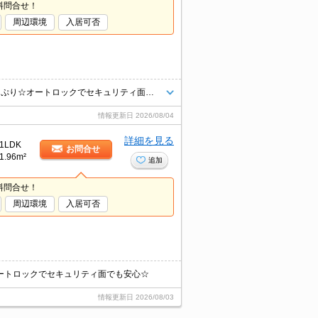
料問合せ！
周辺環境
入居可否
☆箱崎駅まで徒歩1分☆都市ガス☆ウォークインクローゼットで収納もたっぷり☆オートロックでセキュリティ面でも安心☆
情報更新日
2026/08/04
詳細を見る
1LDK
お問合せ
1.96m²
追加
料問合せ！
周辺環境
入居可否
ートロックでセキュリティ面でも安心☆
情報更新日
2026/08/03