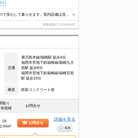
構造
セキュリティ面は、オートロック・TVインターホンなどを備え付けているので安心して暮らせます。室内設備は洗面所独立・浴室乾燥機など大変充実しております。収納はシューズボックス・クロゼットなど豊富なので、衣類や履き物の整理がしやすく便利です。通風良好な物件です。マンションタイプのお部屋です。
情報更新日
2026/08/07
鹿児島本線/箱崎駅 徒歩4分
福岡市営地下鉄箱崎線/箱崎九大
交通
前駅 徒歩8分
福岡市営地下鉄箱崎線/箱崎宮前
駅 徒歩10分
構造
鉄筋コンクリート造
間取り
お問合せ
専有面積
詳細を見る
1K
お問合せ
2.04m²
追加