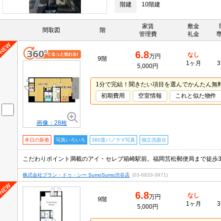
階建
10階建
家賃
敷金
間取図
階
管理費
礼金
6.8
なし
万円
9階
1ヶ月
3
5,000円
1分で完結！聞きたい項目を選んでかんたん無
初期費用
空室情報
これと似た物件
画像：28枚
本日の新着
写真いろいろ
360度パノラマ写真
独立洗面台
株式会社プラン・ドゥ・シー SumoSumo渋谷店
(03-6833-3971)
6.8
なし
万円
9階
1ヶ月
3
5,000円