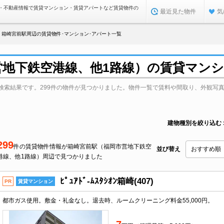
・不動産情報で賃貸マンション・賃貸アパートなど賃貸物件の
最近見た物件
気
箱崎宮前駅周辺の賃貸物件･マンション･アパート一覧
営地下鉄空港線、他1路線）の賃貸マン
検索結果です。299件の物件が見つかりました。物件一覧で賃料や間取り、外観写
建物種別を絞り込む
299
件の賃貸物件情報が箱崎宮前駅（福岡市営地下鉄空
並び替え
港線、他1路線）周辺で見つかりました
ﾋﾟｭｱﾄﾞ-ﾑｽﾀｼｵﾝ箱崎(407)
PR
賃貸マンション
都市ガス使用。敷金・礼金なし。退去時、ルームクリーニング料金55,000円。