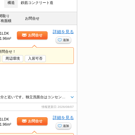
構造
鉄筋コンクリート造
間取り
お問合せ
専有面積
詳細を見る
1LDK
お問合せ
1.96m²
追加
料問合せ！
周辺環境
入居可否
こだわりポイント満載のアイ・セレブ箱崎駅前。福岡筥松郵便局まで徒歩3分と近いです。独立洗面台はコンセントや照明、大きな鏡などがついているのでスムーズに身支度を整えられます。快適な暮らしを送るためのエアコンが設置されているマンションとなっています。
情報更新日
2026/08/07
詳細を見る
1LDK
お問合せ
1.96m²
追加