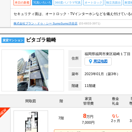
本日の新着
写真いろいろ
360度パノラマ写真
オートロック
独立洗面台
耐震
株式会社プラン・ドゥ・シー SumoSumo渋谷店
(03-6833-3971)
ピタゴラ箱崎
賃貸マンション
福岡県福岡市東区箱崎１丁目
住所
周辺地図
築年
2023年01月（築3年）
階建
11階建
家賃
敷金
間取図
階
管理費
礼金
8
なし
万円
7階
2ヶ月
3
7,000円