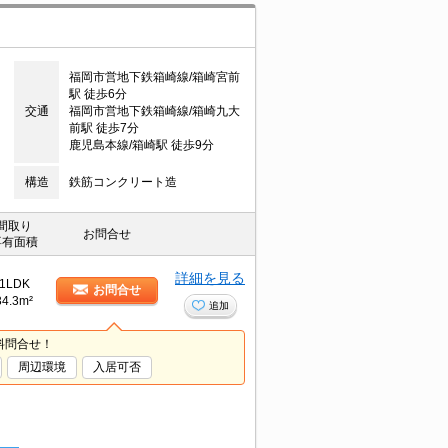
福岡市営地下鉄箱崎線/箱崎宮前
駅 徒歩6分
交通
福岡市営地下鉄箱崎線/箱崎九大
前駅 徒歩7分
鹿児島本線/箱崎駅 徒歩9分
構造
鉄筋コンクリート造
間取り
お問合せ
専有面積
詳細を見る
1LDK
お問合せ
34.3m²
追加
料問合せ！
周辺環境
入居可否