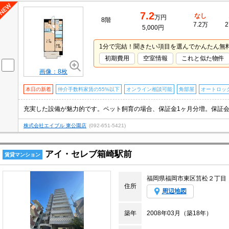
7.2
なし
万円
8階
7.2万
2
5,000円
1分で完結！聞きたい項目を選んでかんたん無
初期費用
空室情報
これと似た物件
画像：8枚
本日の新着
仲介手数料家賃の55%以下
オンライン相談可能
角部屋
オートロッ
株式会社エイブル 東公園店
(092-651-5421)
アイ・セレブ箱崎駅前
賃貸マンション
福岡県福岡市東区筥松２丁目
住所
周辺地図
築年
2008年03月（築18年）