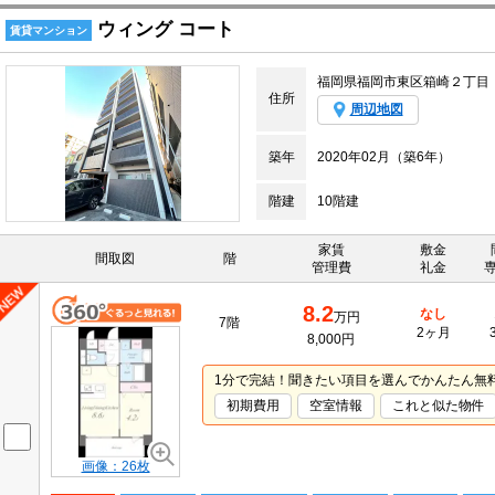
ウィング コート
賃貸マンション
福岡県福岡市東区箱崎２丁目
住所
周辺地図
築年
2020年02月（築6年）
階建
10階建
家賃
敷金
間取図
階
管理費
礼金
8.2
なし
万円
7階
2ヶ月
8,000円
1分で完結！聞きたい項目を選んでかんたん無
初期費用
空室情報
これと似た物件
画像：26枚