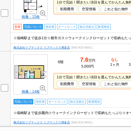
1分で完結！聞きたい項目を選んでかんたん無
初期費用
空室情報
これと似た物件
画像：15枚
新着
写真いろいろ
角部屋
オートロック
独立洗面台
耐震構造
株式会社リブマックス リブマックス博多店
(092-432-9001)
7.6
なし
万円
6階
1ヶ月
3
5,000円
1分で完結！聞きたい項目を選んでかんたん無
初期費用
空室情報
これと似た物件
画像：14枚
写真いろいろ
角部屋
オートロック
独立洗面台
耐震構造
☆箱崎駅まで徒歩圏内☆ウォークインクローゼットで収納もたっぷり☆オ
株式会社リブマックス リブマックス博多店
(092-432-9001)