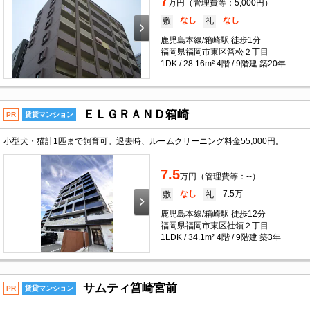
7
万円（管理費等：5,000円）
なし
なし
敷
礼
鹿児島本線/箱崎駅 徒歩1分
福岡県福岡市東区筥松２丁目
1DK / 28.16m² 4階 / 9階建 築20年
ＥＬＧＲＡＮＤ箱崎
PR
賃貸マンション
小型犬・猫計1匹まで飼育可。退去時、ルームクリーニング料金55,000円。
7.5
万円（管理費等：--）
なし
7.5万
敷
礼
鹿児島本線/箱崎駅 徒歩12分
福岡県福岡市東区社領２丁目
1LDK / 34.1m² 4階 / 9階建 築3年
サムティ筥崎宮前
PR
賃貸マンション