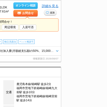
オンライン相談
詳細を見る
1LDK
7.61m²
追加
お問合せ
料問合せ！
周辺環境
入居可否
ク
独立洗面台
ペット相談可
充実した設備が魅力的です。ペット飼育の場合、保証金1ヶ月分増。保証会社加入要(月額総支払額の50%、15,000円/年)。
情報更新日
2026/08/07
鹿児島本線/箱崎駅 徒歩2分
福岡市営地下鉄箱崎線/箱崎九大
交通
前駅 徒歩10分
福岡市営地下鉄箱崎線/箱崎宮前
駅 徒歩14分