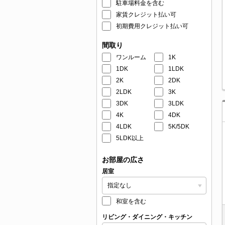
駐車場料金を含む
家賃クレジット払い可
初期費用クレジット払い可
間取り
ワンルーム
1K
1DK
1LDK
2K
2DK
2LDK
3K
3DK
3LDK
4K
4DK
4LDK
5K/5DK
5LDK以上
お部屋の広さ
居室
和室を含む
リビング・ダイニング・キッチン