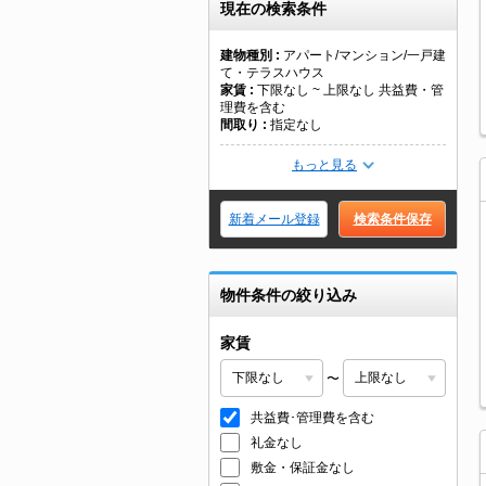
現在の検索条件
建物種別
アパート/マンション/一戸建
て・テラスハウス
家賃
下限なし ~ 上限なし 共益費・管
理費を含む
間取り
指定なし
もっと見る
新着メール登録
検索条件保存
物件条件の絞り込み
家賃
〜
共益費･管理費を含む
礼金なし
敷金・保証金なし