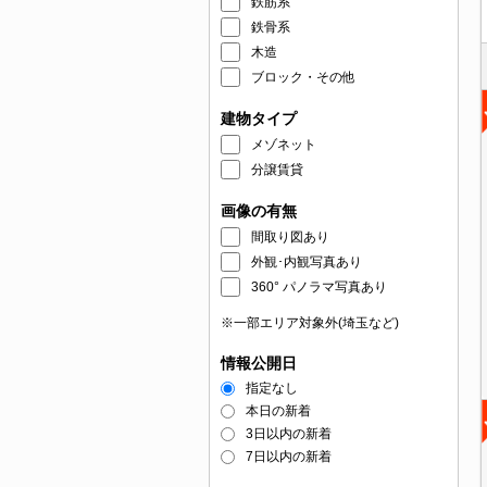
鉄筋系
鉄骨系
木造
ブロック・その他
建物タイプ
メゾネット
分譲賃貸
画像の有無
間取り図あり
外観･内観写真あり
360° パノラマ写真あり
※一部エリア対象外(埼玉など)
情報公開日
指定なし
本日の新着
3日以内の新着
7日以内の新着