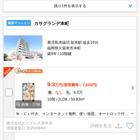
残り1件を表示する
カサグランデ本町
賃貸マンション
鹿児島本線/久留米駅 徒歩16分
福岡県久留米市本町
築9年
10階建
9.3
万円
(管理費等：7,000円)
敷
なし
礼
9.3万
10階
2LDK
50.83m²
画像：23枚
Ｗ－ＣＬ付き。インターネット無料、使い放題。オートロック付き
で女性の方も安心。保証会社加入要(初回、月額総支払額の50%)。
株式会社エイブル 久留米店
詳細を見る
情報更新日
2026/08/04