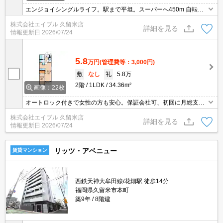
エンジョイシングルライフ。駅まで平坦。スーパーへ450m 自転車
での買物も便利。
株式会社エイブル 久留米店
詳細を見る
情報更新日
2026/07/24
5.8
万円
(管理費等：3,000円)
敷
なし
礼
5.8万
2階
1LDK
34.36m²
画像：22枚
オートロック付きで女性の方も安心。保証会社可、初回に月総支払
額の60%、250円/月。
株式会社エイブル 久留米店
詳細を見る
情報更新日
2026/07/24
リッツ・アベニュー
賃貸マンション
西鉄天神大牟田線/花畑駅 徒歩14分
福岡県久留米市本町
築9年
8階建