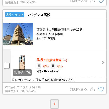
詳細を見る
情報更新日
2026/07/31
レジデンス高松
賃貸マンション
西鉄天神大牟田線/花畑駅 徒歩15分
福岡県久留米市本町
築31年
9階建
3.5
万円
(管理費等：--)
敷
なし
礼
なし
2階
1R
24.7m²
画像：7枚
防犯カメラあり。仲介手数料家賃の0.55ヶ月分。
株式会社エイブル 久留米店
詳細を見る
情報更新日
2026/07/25
1