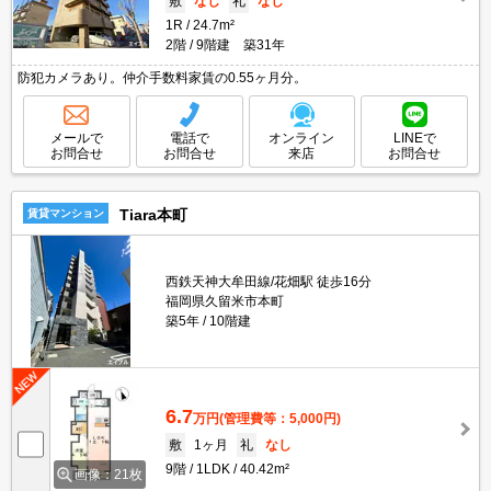
敷
なし
礼
なし
1R
24.7m²
2階
9階建 築31年
防犯カメラあり。仲介手数料家賃の0.55ヶ月分。
メールで
電話で
オンライン
LINEで
お問合せ
お問合せ
来店
お問合せ
Tiara本町
賃貸マンション
西鉄天神大牟田線/花畑駅 徒歩16分
福岡県久留米市本町
築5年
10階建
6.7
万円
(管理費等：5,000円)
敷
1ヶ月
礼
なし
9階
1LDK
40.42m²
画像：21枚