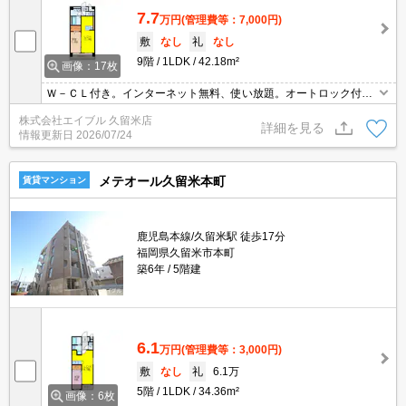
7.7
万円
(管理費等：7,000円)
敷
なし
礼
なし
9階
1LDK
42.18m²
画像：17枚
Ｗ－ＣＬ付き。インターネット無料、使い放題。オートロック付き
で女性の方も安心。
株式会社エイブル 久留米店
詳細を見る
情報更新日
2026/07/24
メテオール久留米本町
賃貸マンション
鹿児島本線/久留米駅 徒歩17分
福岡県久留米市本町
築6年
5階建
6.1
万円
(管理費等：3,000円)
敷
なし
礼
6.1万
5階
1LDK
34.36m²
画像：6枚