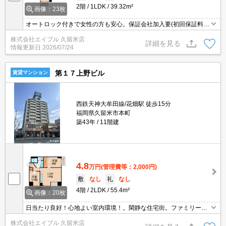
2階
1LDK
39.32m²
画像：23枚
オートロック付きで女性の方も安心。保証会社加入要(初回保証料賃
料の50%、月次保証料1%)。インターネット無料。充実した設備が
株式会社エイブル 久留米店
魅力的です。
詳細を見る
情報更新日
2026/07/24
第１７上野ビル
賃貸マンション
西鉄天神大牟田線/花畑駅 徒歩15分
福岡県久留米市本町
築43年
11階建
4.8
万円
(管理費等：2,000円)
敷
なし
礼
なし
4階
2LDK
55.4m²
画像：20枚
日当たり良好！心地よい室内環境！。閑静な住宅街。ファミリーに
お薦め。オンライン対応可。
株式会社エイブル 久留米店