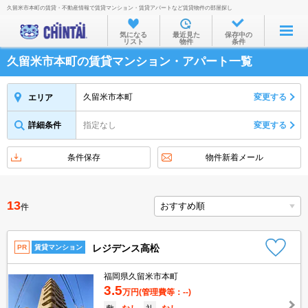
久留米市本町の賃貸・不動産情報で賃貸マンション・賃貸アパートなど賃貸物件の部屋探し
お部屋を探す
気になる
最近見た
保存中の
リスト
物件
条件
沿線・駅から
久留米市本町の賃貸マンション・アパート一覧
住所から
家賃相場から
久留米市本町
変更する
エリア
通勤通学時間から
詳細条件
指定なし
変更する
物件特集から
条件保存
物件新着メール
不動産会社から
TOP
13
件
レジデンス高松
PR
賃貸マンション
福岡県久留米市本町
3.5
万円
(管理費等：--)