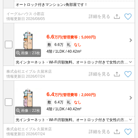
オートロック付きマンション♪角部屋です！
イーグルハウス 小郡店
詳細を見る
情報更新日
2026/08/05
6.6
万円
(管理費等：5,000円)
敷
6.6万
礼
なし
4階
1LDK
40.42m²
画像：23枚
光インターネット・Wi-Fi月額無料。オートロック付きで女性の方も
安心。仲介手数料家賃の0.55ヶ月分。
株式会社エイブル 久留米店
詳細を見る
情報更新日
2026/07/24
6.4
万円
(管理費等：2,000円)
敷
6.4万
礼
なし
4階
1LDK
40.42m²
画像：22枚
光インターネット・Wi-Fi月額無料。オートロック付きで女性の方も
安心。新築。
株式会社エイブル 久留米店
詳細を見る
情報更新日
2026/07/24