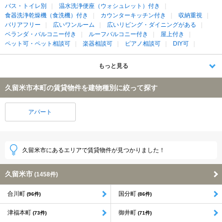
バス・トイレ別
温水洗浄便座（ウォシュレット）付き
食器洗浄乾燥機（食洗機）付き
カウンターキッチン付き
収納重視
バリアフリー
広いワンルーム
広いリビング・ダイニングがある
ベランダ・バルコニー付き
ルーフバルコニー付き
屋上付き
ペット可・ペット相談可
楽器相談可
ピアノ相談可
DIY可
もっと見る
久留米市本町の賃貸物件を建物種別に絞って探す
アパート
久留米市にあるエリアで賃貸物件が見つかりました！
久留米市
(1458件)
合川町
国分町
(96件)
(86件)
津福本町
御井町
(73件)
(71件)