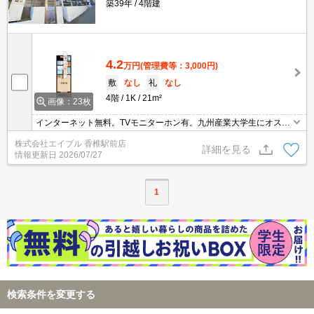
築39年
4階建
4.2
万円
(管理費等：3,000円)
敷
なし
礼
なし
4階
1K
21m²
画像：23枚
インターネット無料。TVモニターホン有。九州産業大学生にオスス
メ。水町費3,300円/月。サポートシステム加入要1,100円/月。
株式会社エイブル 香椎駅前店
詳細を見る
情報更新日
2026/07/27
1
検索条件を変更する