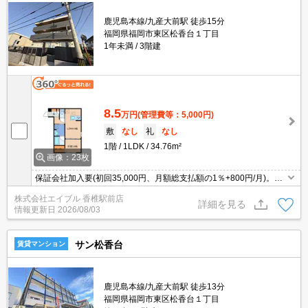
鹿児島本線/九産大前駅 徒歩15分
福岡県福岡市東区松香台１丁目
1年未満
3階建
8.5
万円
(管理費等：5,000円)
敷
なし
礼
なし
1階
1LDK
34.76m²
画像：23枚
保証会社加入要(初回35,000円、月額総支払額の1％+800円/月)。
犬・猫計2匹まで飼育可。犬飼育時敷金1ヶ月、猫飼育時敷金2ヶ月
株式会社エイブル 香椎駅前店
増。インターネット無料。新築物件です。
詳細を見る
情報更新日
2026/08/03
サン松香台
賃貸マンション
鹿児島本線/九産大前駅 徒歩13分
福岡県福岡市東区松香台１丁目