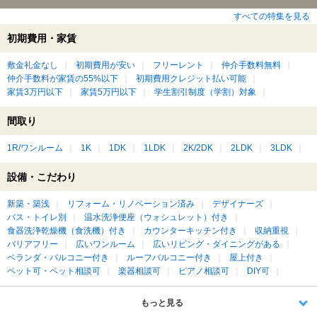
すべての特集を見る
初期費用・家賃
敷金礼金なし
初期費用が安い
フリーレント
仲介手数料無料
仲介手数料が家賃の55%以下
初期費用クレジット払い可能
家賃3万円以下
家賃5万円以下
学生割引制度（学割）対象
間取り
1R/ワンルーム
1K
1DK
1LDK
2K/2DK
2LDK
3LDK
設備・こだわり
新築・築浅
リフォーム・リノベーション済み
デザイナーズ
バス・トイレ別
温水洗浄便座（ウォシュレット）付き
食器洗浄乾燥機（食洗機）付き
カウンターキッチン付き
収納重視
バリアフリー
広いワンルーム
広いリビング・ダイニングがある
ベランダ・バルコニー付き
ルーフバルコニー付き
屋上付き
ペット可・ペット相談可
楽器相談可
ピアノ相談可
DIY可
もっと見る