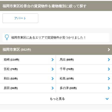
福岡市東区松香台の賃貸物件を建物種別に絞って探す
アパート
福岡市東区にあるエリアで賃貸物件が見つかりました！
福岡市東区
(862件)
箱崎
馬出
(114件)
(88件)
筥松
千早
(75件)
(70件)
和白
松島
(52件)
(47件)
原田
多の津
(36件)
(33件)
もっと見る