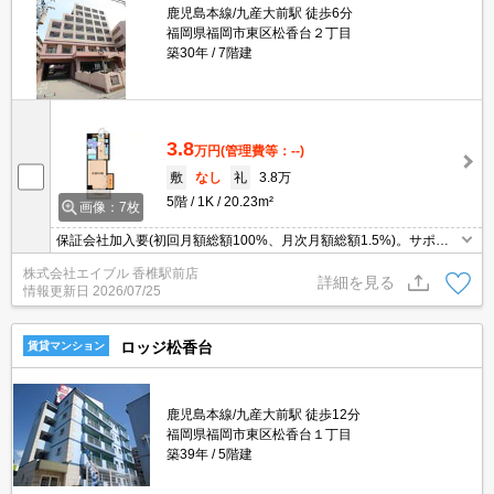
鹿児島本線/九産大前駅 徒歩6分
福岡県福岡市東区松香台２丁目
築30年
7階建
3.8
万円
(管理費等：--)
敷
なし
礼
3.8万
5階
1K
20.23m²
画像：7枚
保証会社加入要(初回月額総額100%、月次月額総額1.5%)。サポー
トシステム利用可1,100円/月。
株式会社エイブル 香椎駅前店
詳細を見る
情報更新日
2026/07/25
ロッジ松香台
賃貸マンション
鹿児島本線/九産大前駅 徒歩12分
福岡県福岡市東区松香台１丁目
築39年
5階建