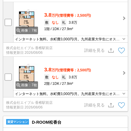
3.8
万円
(管理費等：2,500円)
敷
なし
礼
3.8万
1階
1DK
27.9m²
画像：7枚
インターネット無料。水町費3,000円/月。九州産業大学生にオスス
メ。
株式会社エイブル 香椎駅前店
詳細を見る
情報更新日
2026/08/06
3.8
万円
(管理費等：2,500円)
敷
なし
礼
3.8万
2階
1DK
27.9m²
画像：7枚
インターネット無料。水町費3,000円/月。九州産業大学生にオスス
メ。
株式会社エイブル 香椎駅前店
詳細を見る
情報更新日
2026/08/06
D-ROOM松香台
賃貸マンション