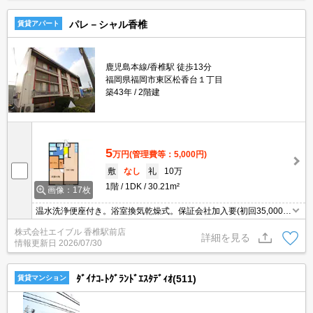
パレ－シャル香椎
賃貸アパート
鹿児島本線/香椎駅 徒歩13分
福岡県福岡市東区松香台１丁目
築43年
2階建
5
万円
(管理費等：5,000円)
敷
なし
礼
10万
1階
1DK
30.21m²
画像：17枚
温水洗浄便座付き。浴室換気乾燥式。保証会社加入要(初回35,000
円、月額総支払額の1％+800円/月)。
株式会社エイブル 香椎駅前店
詳細を見る
情報更新日
2026/07/30
ﾀﾞｲﾅｺ-ﾄｸﾞﾗﾝﾄﾞｴｽﾀﾃﾞｨｵ(511)
賃貸マンション