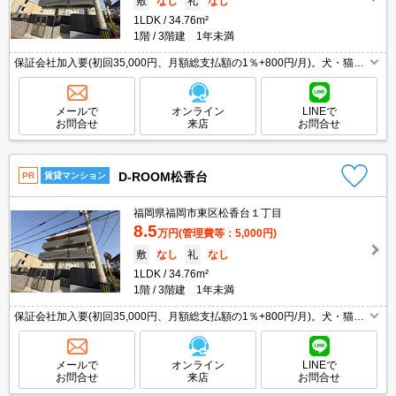
敷
なし
礼
なし
1LDK
34.76m²
1階
3階建 1年未満
保証会社加入要(初回35,000円、月額総支払額の1％+800円/月)。犬・猫計
2匹まで飼育可。犬飼育時敷金1ヶ月、猫飼育時敷金2ヶ月増。インターネ
ット無料。新築物件です。
メールで
オンライン
LINEで
お問合せ
来店
お問合せ
D-ROOM松香台
PR
賃貸マンション
福岡県福岡市東区松香台１丁目
8.5
万円
(管理費等：5,000円)
敷
なし
礼
なし
1LDK
34.76m²
1階
3階建 1年未満
保証会社加入要(初回35,000円、月額総支払額の1％+800円/月)。犬・猫計
2匹まで飼育可。犬飼育時敷金1ヶ月、猫飼育時敷金2ヶ月増。インターネ
ット無料。新築物件です。
メールで
オンライン
LINEで
お問合せ
来店
お問合せ