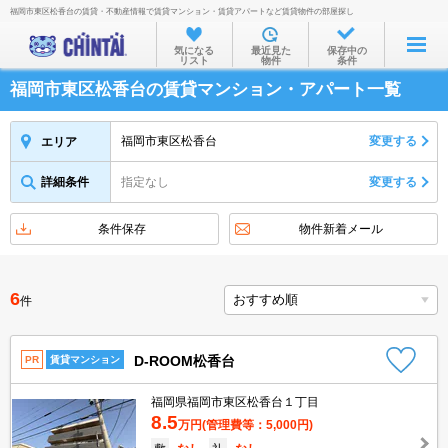
福岡市東区松香台の賃貸・不動産情報で賃貸マンション・賃貸アパートなど賃貸物件の部屋探し
お部屋を探す
気になる
最近見た
保存中の
リスト
物件
条件
沿線・駅から
福岡市東区松香台の賃貸マンション・アパート一覧
住所から
家賃相場から
福岡市東区松香台
変更する
エリア
通勤通学時間から
詳細条件
指定なし
変更する
物件特集から
条件保存
物件新着メール
不動産会社から
TOP
6
件
D-ROOM松香台
PR
賃貸マンション
福岡県福岡市東区松香台１丁目
8.5
万円
(管理費等：5,000円)