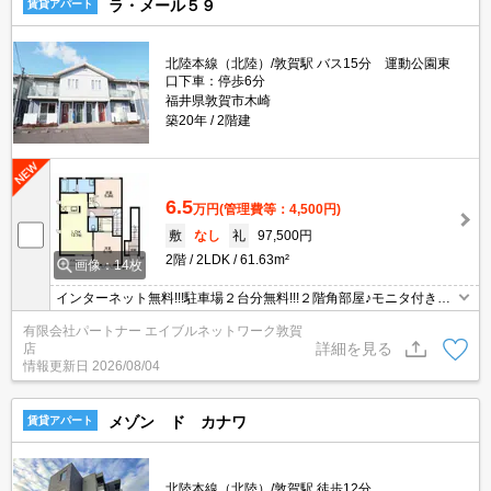
ラ・メール５９
賃貸アパート
北陸本線（北陸）/敦賀駅 バス15分 運動公園東
口下車：停歩6分
福井県敦賀市木崎
築20年
2階建
6.5
万円
(管理費等：4,500円)
敷
なし
礼
97,500円
2階
2LDK
61.63m²
画像：14枚
インターネット無料!!!駐車場２台分無料!!!２階角部屋♪モニタ付きイ
ンターホン、照明器具、エアコン、ウォークインクローゼット、外
有限会社パートナー エイブルネットワーク敦賀
物置、専用ゴミ置場あり♪
詳細を見る
店
情報更新日
2026/08/04
メゾン ド カナワ
賃貸アパート
北陸本線（北陸）/敦賀駅 徒歩12分