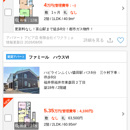
4
万円
(管理費等：--)
敷
1ヶ月
礼
なし
2階
1LDK
40.9m²
画像：12枚
更新料なし！富山駅まで徒歩8分！都市ガス物件！
アパマート アピア店 有限会社イワクラｊｐ
詳細を見る
情報更新日
2026/08/08
ファミール ハウスVI
賃貸アパート
ハピラインふくい/森田駅 バス6分 三ケ村下車：
停歩9分
福井県福井市東森田２丁目
築18年
2階建
5.35
万円
(管理費等：4,100円)
敷
なし
礼
63,500円
2階
2LDK
60.95m²
画像：14枚