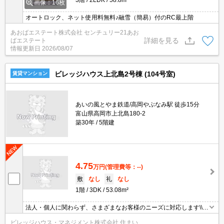
画像：16枚
オートロック、ネット使用料無料♪融雪（簡易）付のRC最上階
あおばエステート株式会社 センチュリー21あお
詳細を見る
ばエステート
情報更新日
2026/08/07
ビレッジハウス上北島2号棟 (104号室)
賃貸マンション
あいの風とやま鉄道/高岡やぶなみ駅 徒歩15分
富山県高岡市上北島180-2
築30年
5階建
4.75
万円
(管理費等：--)
敷
なし
礼
なし
1階
3DK
53.08m²
法人・個人に関わらず、さまざまなお客様のニーズに対応します\\n
敷金・礼金・更新料・鍵交換手数料0円！※契約内容や審査の結
ビレッジハウス・マネジメント株式会社 住まい
果、敷金をお預かりする場合がございます。