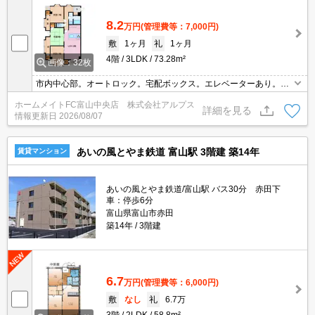
8.2
万円
(管理費等：7,000円)
敷
1ヶ月
礼
1ヶ月
4階
3LDK
73.28m²
画像：32枚
市内中心部。オートロック。宅配ボックス。エレベーターあり。富
山駅へ450m。インターネット無料。
ホームメイトFC富山中央店 株式会社アルプス
詳細を見る
情報更新日
2026/08/07
あいの風とやま鉄道 富山駅 3階建 築14年
賃貸マンション
あいの風とやま鉄道/富山駅 バス30分 赤田下
車：停歩6分
富山県富山市赤田
築14年
3階建
6.7
万円
(管理費等：6,000円)
敷
なし
礼
6.7万
3階
2LDK
58.8m²