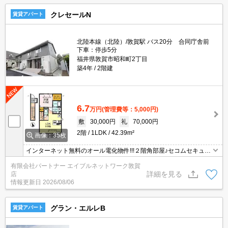
クレセールN
賃貸アパート
北陸本線（北陸）/敦賀駅 バス20分 合同庁舎前
下車：停歩5分
福井県敦賀市昭和町2丁目
築4年
2階建
6.7
万円
(管理費等：5,000円)
敷
30,000円
礼
70,000円
2階
1LDK
42.39m²
画像：35枚
インターネット無料のオール電化物件!!!２階角部屋♪セコムセキュリ
ティシステム、ＩＨ調理器、追焚機能/浴室乾燥機付きバス、室内物
有限会社パートナー エイブルネットワーク敦賀
干し、外物置、専用ゴミ置場あり♪
詳細を見る
店
情報更新日
2026/08/06
グラン・エルレB
賃貸アパート