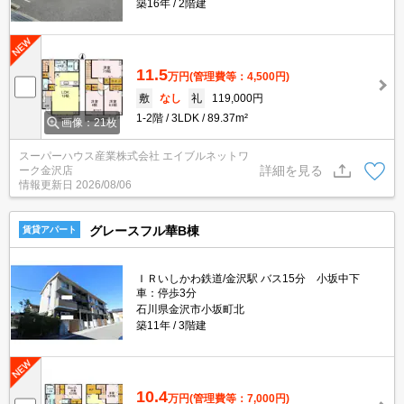
築16年
2階建
11.5
万円
(管理費等：4,500円)
敷
なし
礼
119,000円
1-2階
3LDK
89.37m²
画像：21枚
スーパーハウス産業株式会社 エイブルネットワ
詳細を見る
ーク金沢店
情報更新日
2026/08/06
グレースフル華B棟
賃貸アパート
ＩＲいしかわ鉄道/金沢駅 バス15分 小坂中下
車：停歩3分
石川県金沢市小坂町北
築11年
3階建
10.4
万円
(管理費等：7,000円)