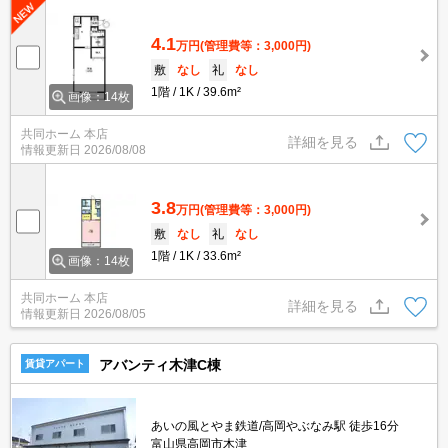
4.1
万円
(管理費等：3,000円)
敷
なし
礼
なし
1階
1K
39.6m²
画像：14枚
共同ホーム 本店
詳細を見る
情報更新日
2026/08/08
3.8
万円
(管理費等：3,000円)
敷
なし
礼
なし
1階
1K
33.6m²
画像：14枚
共同ホーム 本店
詳細を見る
情報更新日
2026/08/05
アバンティ木津C棟
賃貸アパート
あいの風とやま鉄道/高岡やぶなみ駅 徒歩16分
富山県高岡市木津