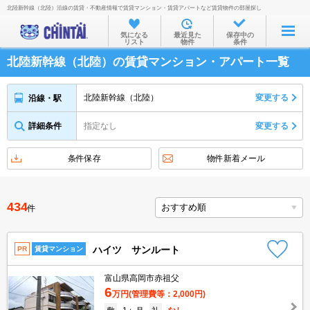
北陸新幹線（北陸）沿線の賃貸・不動産情報で賃貸マンション・賃貸アパートなど賃貸物件の部屋探し
お部屋を探す
気になる
最近見た
保存中の
リスト
物件
条件
沿線・駅から
北陸新幹線（北陸）の賃貸マンション・アパート一覧
住所から
家賃相場から
北陸新幹線（北陸）
変更する
沿線・駅
通勤通学時間から
詳細条件
指定なし
変更する
物件特集から
条件保存
物件新着メール
不動産会社から
TOP
434
件
ハイツ サンルート
PR
賃貸マンション
富山県高岡市赤祖父
6
万円
(管理費等：2,000円)