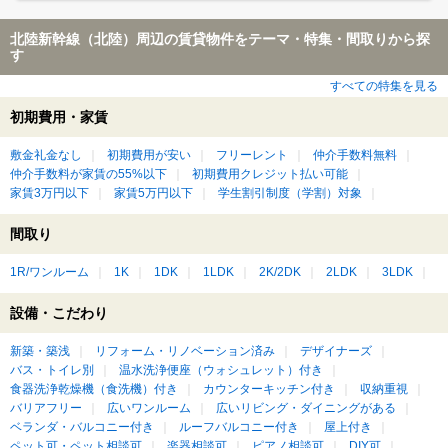
北陸新幹線（北陸）周辺の賃貸物件をテーマ・特集・間取りから探
す
すべての特集を見る
初期費用・家賃
敷金礼金なし
初期費用が安い
フリーレント
仲介手数料無料
仲介手数料が家賃の55%以下
初期費用クレジット払い可能
家賃3万円以下
家賃5万円以下
学生割引制度（学割）対象
間取り
1R/ワンルーム
1K
1DK
1LDK
2K/2DK
2LDK
3LDK
設備・こだわり
新築・築浅
リフォーム・リノベーション済み
デザイナーズ
バス・トイレ別
温水洗浄便座（ウォシュレット）付き
食器洗浄乾燥機（食洗機）付き
カウンターキッチン付き
収納重視
バリアフリー
広いワンルーム
広いリビング・ダイニングがある
ベランダ・バルコニー付き
ルーフバルコニー付き
屋上付き
ペット可・ペット相談可
楽器相談可
ピアノ相談可
DIY可