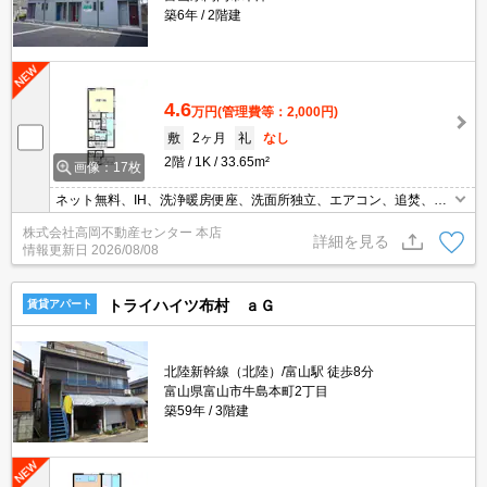
築6年
2階建
4.6
万円
(管理費等：2,000円)
敷
2ヶ月
礼
なし
2階
1K
33.65m²
画像：17枚
ネット無料、IH、洗浄暖房便座、洗面所独立、エアコン、追焚、衣
類乾燥機、照明付き
株式会社高岡不動産センター 本店
詳細を見る
情報更新日
2026/08/08
トライハイツ布村 ａＧ
賃貸アパート
北陸新幹線（北陸）/富山駅 徒歩8分
富山県富山市牛島本町2丁目
築59年
3階建