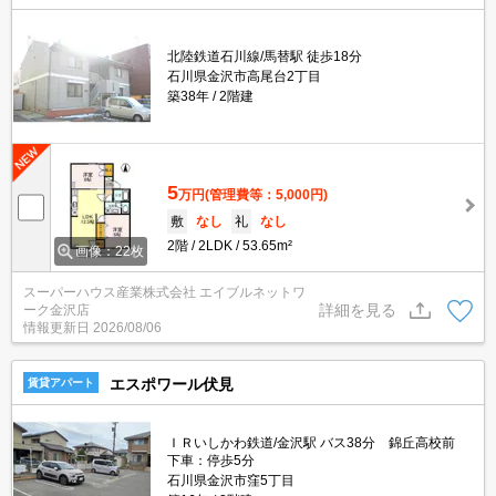
北陸鉄道石川線/馬替駅 徒歩18分
石川県金沢市高尾台2丁目
築38年
2階建
5
万円
(管理費等：5,000円)
敷
なし
礼
なし
2階
2LDK
53.65m²
画像：22枚
スーパーハウス産業株式会社 エイブルネットワ
詳細を見る
ーク金沢店
情報更新日
2026/08/06
エスポワール伏見
賃貸アパート
ＩＲいしかわ鉄道/金沢駅 バス38分 錦丘高校前
下車：停歩5分
石川県金沢市窪5丁目