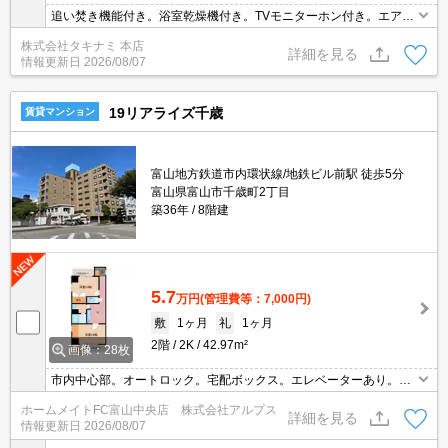
追い焚き機能付き。浴室乾燥機付き。TVモニターホン付き。エアコ
ンあり。温水洗浄便座あり。
株式会社タキナミ 本店
詳細を見る
情報更新日
2026/08/07
19リアライズ千歳
賃貸マンション
富山地方鉄道市内環状線/地鉄ビル前駅 徒歩5分
富山県富山市千歳町2丁目
築36年
8階建
5.7
万円
(管理費等：7,000円)
敷
1ヶ月
礼
1ヶ月
2階
2K
42.97m²
画像：28枚
市内中心部。オートロック。宅配ボックス。エレベーターあり。富
山駅へ徒歩５分。インターネット無料。退去時クリーニング費要。
ホームメイトFC富山中央店 株式会社アルプス
詳細を見る
情報更新日
2026/08/07