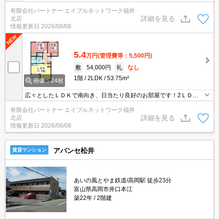
な住宅街です。駅徒歩10分で通勤通学に便利な2LDK。お部屋が広
有限会社パートナー エイブルネットワーク福井
く使えるクローゼットや、便利な追い焚き機能付き。ぜひご検討く
詳細を見る
北店
ださい！
情報更新日
2026/08/08
5.4
万円
(管理費等：5,500円)
敷
54,000円
礼
なし
1階
2LDK
53.75m²
画像：24枚
広々としたＬＤＫで南向き、日当たり良好のお部屋です！2ＬＤＫ
の使いやすい間取りに新婚さん・ご家族でもバッチリ♪芦原温泉駅に
有限会社パートナー エイブルネットワーク福井
近いです！ガスコンロ付き・追い焚き付き・カメラ付きインターホ
詳細を見る
北店
ン等他、人気の設備いろいろ♪
情報更新日
2026/08/08
アバンセ松井
賃貸マンション
あいの風とやま鉄道/高岡駅 徒歩23分
富山県高岡市井口本江
築22年
2階建