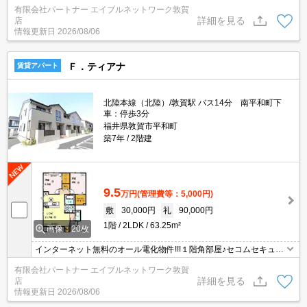
ム、ＩＨ調理器、全室エアコン、追焚機能/浴室乾燥機付き一坪浴
有限会社パートナー エイブルネットワーク敦賀
室、ウォークインクローゼット、室内物干し、外物置、専用ゴミ置
詳細を見る
店
場あり♪人気物件のため、お問い合わせはお早めに♪室内写真は１０
情報更新日
2026/08/06
２号室です。
Ｆ．ティアナ
賃貸アパート
北陸本線（北陸）/敦賀駅 バス14分 南平和町下
車：停歩3分
福井県敦賀市平和町
築7年
2階建
9.5
万円
(管理費等：5,000円)
敷
30,000円
礼
90,000円
1階
2LDK
63.25m²
画像：20枚
インターネット無料のオール電化物件!!!１階角部屋♪セコムセキュリ
ティシステム、照明器具、IH調理器、全室エアコン、追焚機能/浴室
有限会社パートナー エイブルネットワーク敦賀
乾燥機付き一坪浴室、外物置、専用ゴミ置場あり♪
詳細を見る
店
情報更新日
2026/08/06