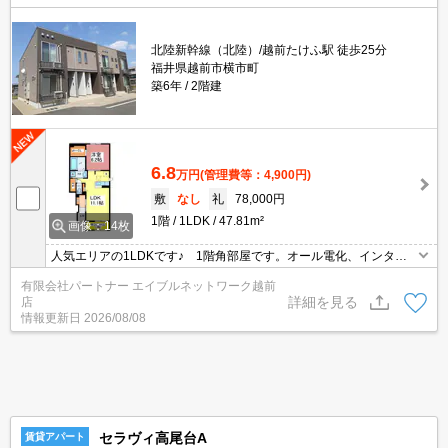
北陸新幹線（北陸）/越前たけふ駅 徒歩25分
福井県越前市横市町
築6年
2階建
6.8
万円
(管理費等：4,900円)
敷
なし
礼
78,000円
1階
1LDK
47.81m²
画像：14枚
人気エリアの1LDKです♪ 1階角部屋です。オール電化、インター
ネット無料、IH付きキッチン、TVモニターホン、エアコン2台付
有限会社パートナー エイブルネットワーク越前
き、防犯カメラなど充実した設備です！ サンルーム付きで雨の日
詳細を見る
店
のお洗濯に便利です♪
情報更新日
2026/08/08
セラヴィ高尾台A
賃貸アパート