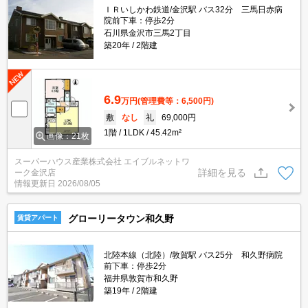
ＩＲいしかわ鉄道/金沢駅 バス32分 三馬日赤病
院前下車：停歩2分
石川県金沢市三馬2丁目
築20年
2階建
6.9
万円
(管理費等：6,500円)
敷
なし
礼
69,000円
1階
1LDK
45.42m²
画像：21枚
スーパーハウス産業株式会社 エイブルネットワ
詳細を見る
ーク金沢店
情報更新日
2026/08/05
グローリータウン和久野
賃貸アパート
北陸本線（北陸）/敦賀駅 バス25分 和久野病院
前下車：停歩2分
福井県敦賀市和久野
築19年
2階建