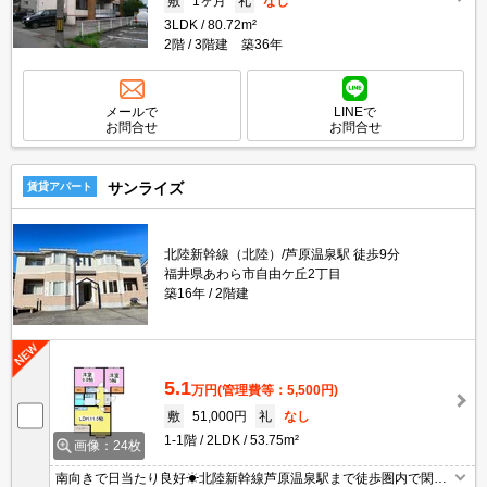
敷
1ヶ月
礼
なし
3LDK
80.72m²
2階
3階建 築36年
メールで
LINEで
お問合せ
お問合せ
サンライズ
賃貸アパート
北陸新幹線（北陸）/芦原温泉駅 徒歩9分
福井県あわら市自由ケ丘2丁目
築16年
2階建
5.1
万円
(管理費等：5,500円)
敷
51,000円
礼
なし
1-1階
2LDK
53.75m²
画像：24枚
南向きで日当たり良好☀北陸新幹線芦原温泉駅まで徒歩圏内で閑静