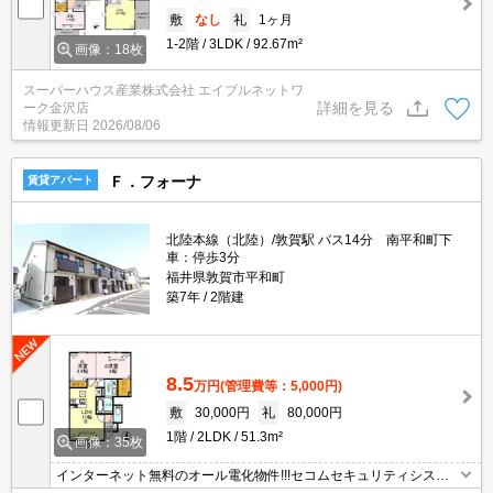
敷
なし
礼
1ヶ月
1-2階
3LDK
92.67m²
画像：18枚
スーパーハウス産業株式会社 エイブルネットワ
詳細を見る
ーク金沢店
情報更新日
2026/08/06
Ｆ．フォーナ
賃貸アパート
北陸本線（北陸）/敦賀駅 バス14分 南平和町下
車：停歩3分
福井県敦賀市平和町
築7年
2階建
8.5
万円
(管理費等：5,000円)
敷
30,000円
礼
80,000円
1階
2LDK
51.3m²
画像：35枚
インターネット無料のオール電化物件!!!セコムセキュリティシステ