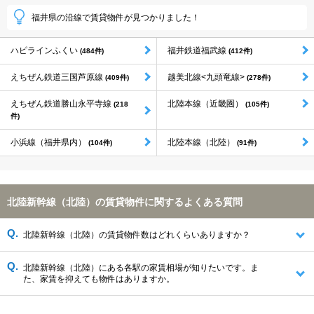
福井県の沿線で賃貸物件が見つかりました！
ハピラインふくい
福井鉄道福武線
(484件)
(412件)
えちぜん鉄道三国芦原線
越美北線<九頭竜線>
(409件)
(278件)
えちぜん鉄道勝山永平寺線
北陸本線（近畿圏）
(218
(105件)
件)
小浜線（福井県内）
北陸本線（北陸）
(104件)
(91件)
北陸新幹線（北陸）の賃貸物件に関するよくある質問
北陸新幹線（北陸）の賃貸物件数はどれくらいありますか？
北陸新幹線（北陸）にある各駅の家賃相場が知りたいです。ま
た、家賃を抑えても物件はありますか。