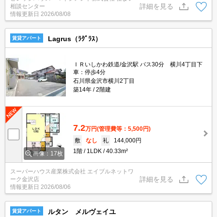
詳細を見る
相談センター
情報更新日
2026/08/08
Lagrus（ﾗｸﾞﾗｽ）
賃貸アパート
ＩＲいしかわ鉄道/金沢駅 バス30分 横川4丁目下
車：停歩4分
石川県金沢市横川2丁目
築14年
2階建
7.2
万円
(管理費等：5,500円)
敷
なし
礼
144,000円
1階
1LDK
40.33m²
画像：17枚
スーパーハウス産業株式会社 エイブルネットワ
詳細を見る
ーク金沢店
情報更新日
2026/08/06
ルタン メルヴェイユ
賃貸アパート