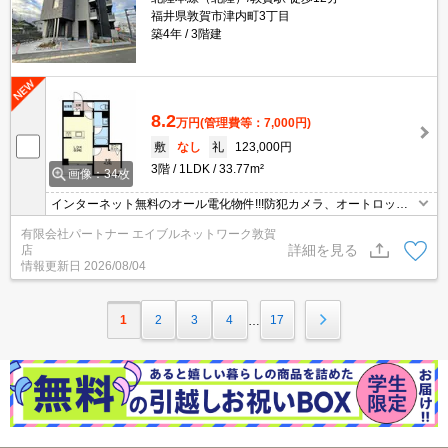
福井県敦賀市津内町3丁目
築4年
3階建
8.2
万円
(管理費等：7,000円)
敷
なし
礼
123,000円
3階
1LDK
33.77m²
画像：34枚
インターネット無料のオール電化物件!!!防犯カメラ、オートロッ
ク、自動ドア、照明器具、ＩＨ調理器、エアコン、追焚機能/浴室乾
有限会社パートナー エイブルネットワーク敦賀
燥機付きバス、外物置、宅配ボックス、専用ゴミ置場、駐輪場あり♪
詳細を見る
店
情報更新日
2026/08/04
1
2
3
4
17
…