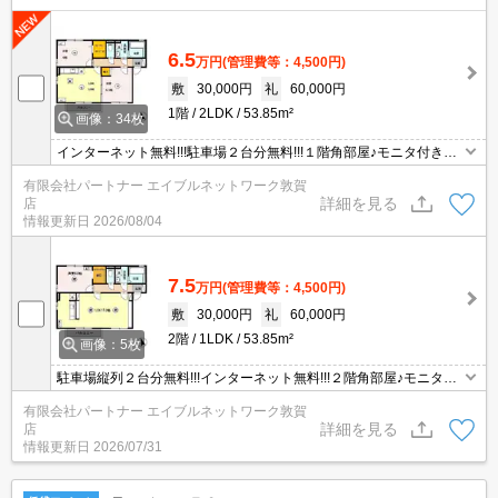
6.5
万円
(管理費等：4,500円)
敷
30,000円
礼
60,000円
1階
2LDK
53.85m²
画像：34枚
インターネット無料!!!駐車場２台分無料!!!１階角部屋♪モニタ付きイ
ンターホン、照明器具、エアコン２基、追焚機能付き一坪浴室、ウ
有限会社パートナー エイブルネットワーク敦賀
ォークインクローゼット、床下収納、外物置あり♪
詳細を見る
店
情報更新日
2026/08/04
7.5
万円
(管理費等：4,500円)
敷
30,000円
礼
60,000円
2階
1LDK
53.85m²
画像：5枚
駐車場縦列２台分無料!!!インターネット無料!!!２階角部屋♪モニタ付
きインターホン、照明器具、エアコン２基、追焚機能付き一坪浴
有限会社パートナー エイブルネットワーク敦賀
室、ウォークインクローゼット、外物置あり♪
詳細を見る
店
情報更新日
2026/07/31