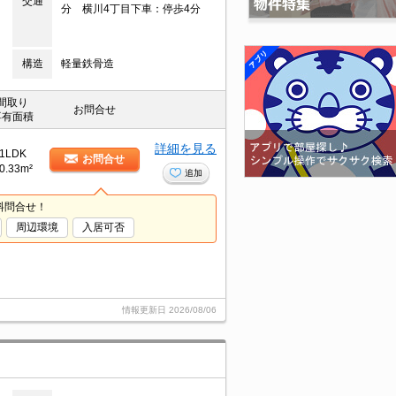
交通
分 横川4丁目下車：停歩4分
構造
軽量鉄骨造
間取り
お問合せ
専有面積
詳細を見る
1LDK
お問合せ
0.33m²
追加
料問合せ！
周辺環境
入居可否
情報更新日
2026/08/06