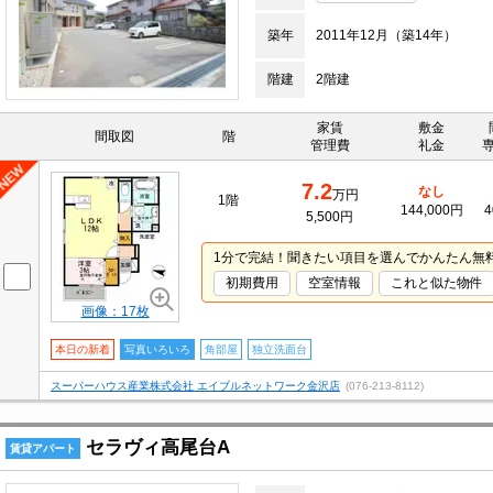
築年
2011年12月（築14年）
階建
2階建
家賃
敷金
間取図
階
管理費
礼金
7.2
なし
万円
1階
144,000円
4
5,500円
1分で完結！聞きたい項目を選んでかんたん無
初期費用
空室情報
これと似た物件
画像：17枚
本日の新着
写真いろいろ
角部屋
独立洗面台
スーパーハウス産業株式会社 エイブルネットワーク金沢店
(076-213-8112)
セラヴィ高尾台A
賃貸アパート