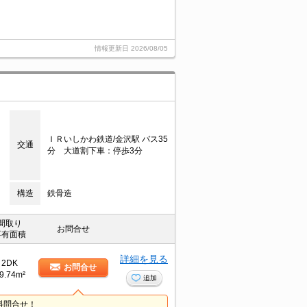
情報更新日
2026/08/05
ＩＲいしかわ鉄道/金沢駅 バス35
交通
分 大道割下車：停歩3分
構造
鉄骨造
間取り
お問合せ
専有面積
詳細を見る
2DK
お問合せ
9.74m²
追加
料問合せ！