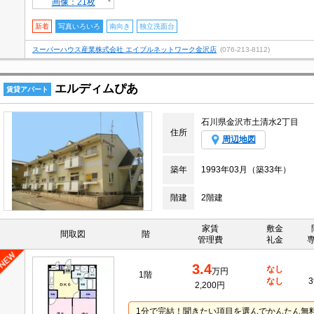
画像：21枚
新着
写真いろいろ
南向き
独立洗面台
スーパーハウス産業株式会社 エイブルネットワーク金沢店
(076-213-8112)
エルディムぴあ
賃貸アパート
石川県金沢市土清水2丁目
住所
周辺地図
築年
1993年03月（築33年）
階建
2階建
家賃
敷金
間取図
階
管理費
礼金
3.4
なし
万円
1階
なし
3
2,200円
1分で完結！聞きたい項目を選んでかんたん無