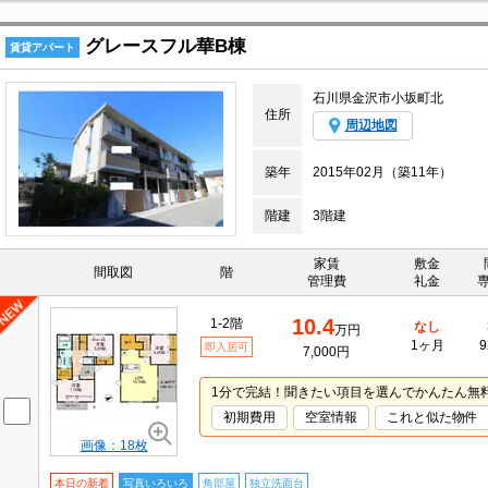
グレースフル華B棟
賃貸アパート
石川県金沢市小坂町北
住所
周辺地図
築年
2015年02月（築11年）
階建
3階建
家賃
敷金
間取図
階
管理費
礼金
10.4
1-2階
なし
万円
1ヶ月
9
即入居可
7,000円
1分で完結！聞きたい項目を選んでかんたん無
初期費用
空室情報
これと似た物件
画像：18枚
本日の新着
写真いろいろ
角部屋
独立洗面台