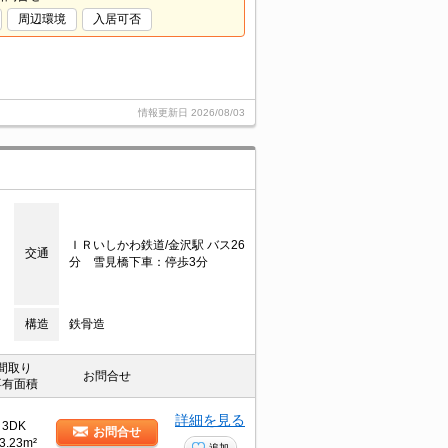
周辺環境
入居可否
情報更新日
2026/08/03
ＩＲいしかわ鉄道/金沢駅 バス26
交通
分 雪見橋下車：停歩3分
構造
鉄骨造
間取り
お問合せ
専有面積
詳細を見る
3DK
お問合せ
3.23m²
追加