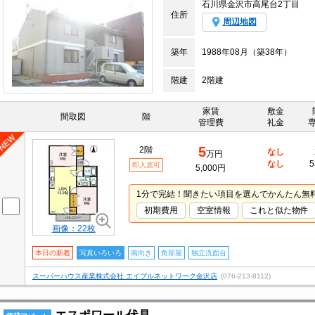
石川県金沢市高尾台2丁目
住所
周辺地図
築年
1988年08月（築38年）
階建
2階建
家賃
敷金
間取図
階
管理費
礼金
5
2階
なし
万円
なし
5
即入居可
5,000円
1分で完結！聞きたい項目を選んでかんたん無
初期費用
空室情報
これと似た物件
画像：22枚
本日の新着
写真いろいろ
南向き
角部屋
独立洗面台
スーパーハウス産業株式会社 エイブルネットワーク金沢店
(076-213-8112)