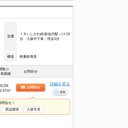
ＩＲいしかわ鉄道/金沢駅 バス15
交通
分 小坂中下車：停歩3分
構造
軽量鉄骨造
間取り
お問合せ
専有面積
詳細を見る
3LDK
お問合せ
2.67m²
追加
料問合せ！
周辺環境
入居可否