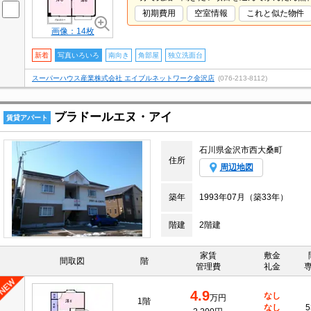
初期費用
空室情報
これと似た物件
画像：14枚
新着
写真いろいろ
南向き
角部屋
独立洗面台
スーパーハウス産業株式会社 エイブルネットワーク金沢店
(076-213-8112)
プラドールエヌ・アイ
賃貸アパート
石川県金沢市西大桑町
住所
周辺地図
築年
1993年07月（築33年）
階建
2階建
家賃
敷金
間取図
階
管理費
礼金
4.9
なし
万円
1階
なし
5