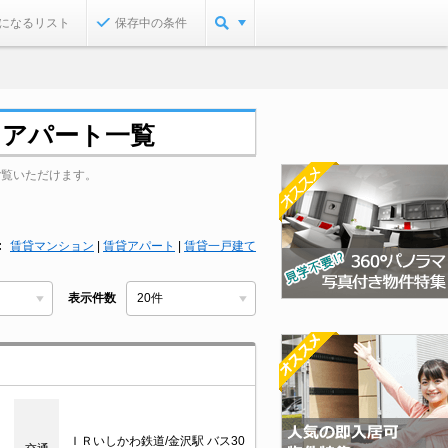
になるリスト
保存中の条件
・アパート一覧
ご覧いただけます。
賃貸マンション
|
賃貸アパート
|
賃貸一戸建て
表示件数
ＩＲいしかわ鉄道/金沢駅 バス30