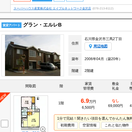
スーパーハウス産業株式会社 エイブルネットワーク金沢店
(076-213-8112)
グラン・エルレB
賃貸アパート
石川県金沢市三馬2丁目
住所
周辺地図
築年
2006年04月（築20年）
階建
2階建
家賃
敷金
間取図
階
管理費
礼金
6.9
なし
万円
1階
69,000円
4
6,500円
1分で完結！聞きたい項目を選んでかんたん無
初期費用
空室情報
これと似た物件