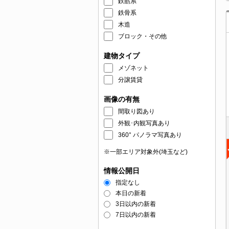
鉄筋系
鉄骨系
木造
ブロック・その他
建物タイプ
メゾネット
分譲賃貸
画像の有無
間取り図あり
外観･内観写真あり
360° パノラマ写真あり
※一部エリア対象外(埼玉など)
情報公開日
指定なし
本日の新着
3日以内の新着
7日以内の新着