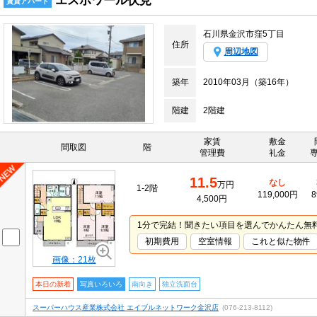
エスポワール伏見
賃貸アパート
石川県金沢市窪5丁目
住所
周辺地図
築年
2010年03月（築16年）
階建
2階建
家賃
敷金
間取図
階
管理費
礼金
11.5
なし
万円
1-2階
119,000円
8
4,500円
1分で完結！聞きたい項目を選んでかんたん無
初期費用
空室情報
これと似た物件
画像：21枚
本日の新着
写真いろいろ
南向き
独立洗面台
スーパーハウス産業株式会社 エイブルネットワーク金沢店
(076-213-8112)