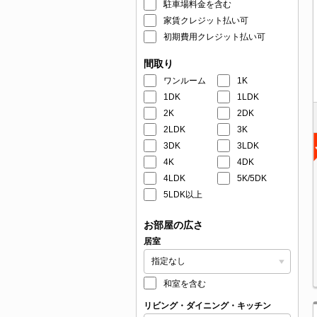
駐車場料金を含む
家賃クレジット払い可
初期費用クレジット払い可
間取り
ワンルーム
1K
1DK
1LDK
2K
2DK
2LDK
3K
3DK
3LDK
4K
4DK
4LDK
5K/5DK
5LDK以上
お部屋の広さ
居室
和室を含む
リビング・ダイニング・キッチン