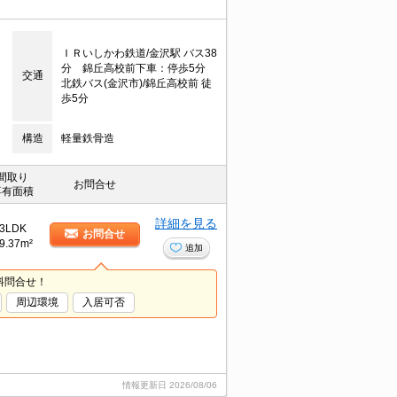
ＩＲいしかわ鉄道/金沢駅 バス38
分 錦丘高校前下車：停歩5分
交通
北鉄バス(金沢市)/錦丘高校前 徒
歩5分
構造
軽量鉄骨造
間取り
お問合せ
専有面積
詳細を見る
3LDK
お問合せ
9.37m²
追加
料問合せ！
周辺環境
入居可否
情報更新日
2026/08/06