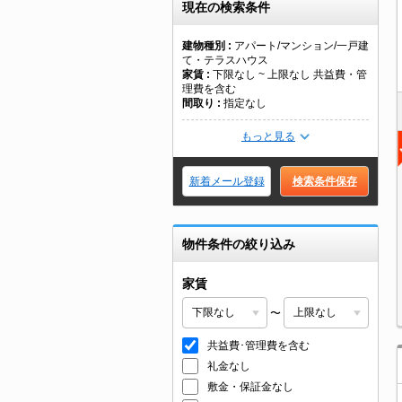
現在の検索条件
建物種別
アパート/マンション/一戸建
て・テラスハウス
家賃
下限なし ~ 上限なし 共益費・管
理費を含む
間取り
指定なし
もっと見る
新着メール登録
検索条件保存
物件条件の絞り込み
家賃
〜
共益費･管理費を含む
礼金なし
敷金・保証金なし