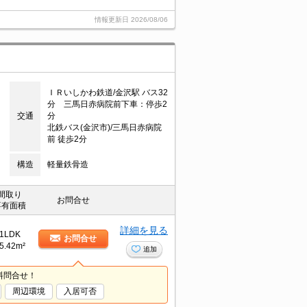
情報更新日
2026/08/06
ＩＲいしかわ鉄道/金沢駅 バス32
分 三馬日赤病院前下車：停歩2
交通
分
北鉄バス(金沢市)/三馬日赤病院
前 徒歩2分
構造
軽量鉄骨造
間取り
お問合せ
専有面積
詳細を見る
1LDK
お問合せ
5.42m²
追加
料問合せ！
周辺環境
入居可否