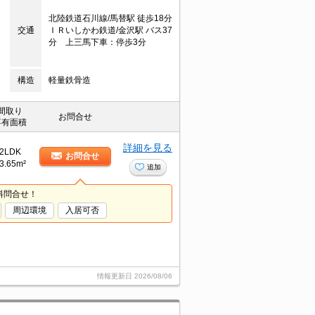
北陸鉄道石川線/馬替駅 徒歩18分
交通
ＩＲいしかわ鉄道/金沢駅 バス37
分 上三馬下車：停歩3分
構造
軽量鉄骨造
間取り
お問合せ
専有面積
詳細を見る
2LDK
お問合せ
3.65m²
追加
料問合せ！
周辺環境
入居可否
情報更新日
2026/08/06