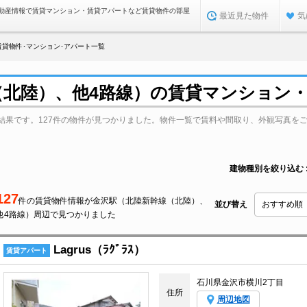
動産情報で賃貸マンション・賃貸アパートなど賃貸物件の部屋
最近見た物件
気
貸物件･マンション･アパート一覧
（北陸）、他4路線）の賃貸マンション
結果です。127件の物件が見つかりました。物件一覧で賃料や間取り、外観写真を
建物種別を絞り込む
127
件の賃貸物件情報が金沢駅（北陸新幹線（北陸）、
並び替え
他4路線）周辺で見つかりました
Lagrus（ﾗｸﾞﾗｽ）
賃貸アパート
石川県金沢市横川2丁目
住所
周辺地図