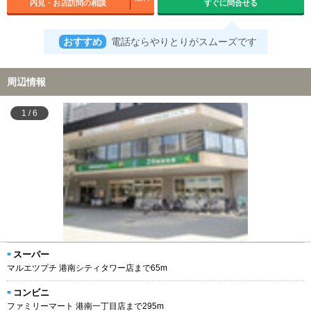
内見・お店訪問の相談
すぐに問合せる
おすすめ
電話ならやりとりがスムーズです
周辺情報
1
/
6
スーパー
マルエツプチ 港南シティタワー店まで65m
コンビニ
ファミリーマート 港南一丁目店まで295m