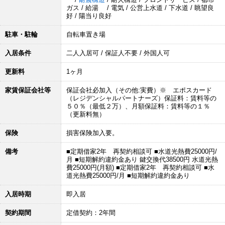
ガス / 給湯 / 電気 / 公営上水道 / 下水道 / 眺望良
好 / 陽当り良好
駐車・駐輪
自転車置き場
入居条件
二人入居可 / 保証人不要 / 外国人可
更新料
1ヶ月
家賃保証会社等
保証会社必加入（その他:実費）※ エポスカード
（レジデンシャルパートナーズ）保証料：賃料等の
５０％（最低２万）、月額保証料：賃料等の１％
（更新料無）
保険
損害保険加入要。
備考
■定期借家2年 再契約相談可 ■水道光熱費25000円/
月 ■短期解約違約金あり 鍵交換代38500円 水道光熱
費25000円(月額) ■定期借家2年 再契約相談可 ■水
道光熱費25000円/月 ■短期解約違約金あり
入居時期
即入居
契約期間
定借契約：2年間