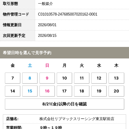
取引形態
一般媒介
物件管理コード
C01010578-247685007020162-0001
情報更新日
2026/08/01
次回更新予定
2026/08/15
希望日時を選んで見学予約
金
土
日
月
火
水
木
7
8
9
10
11
12
13
14
15
16
17
18
19
20
8/21(金)以降の日を確認
店舗名:
株式会社リブマックスリーシング東京駅前店
営業時間:
９時～１９時