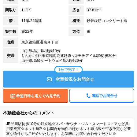
間取り
1LDK
広さ
37.81m²
階
11階/24階建
構造
鉄骨鉄筋コンクリート造
築年数
築22年
方位
東
住所
東京都港区港南４丁目
山手線/品川駅/徒歩10分
交通
りんかい線<東京臨海高速鉄道>/天王洲アイル駅/徒歩20分
山手線/高輪ゲートウェイ駅/徒歩26分
1分で完了！
空室状況をお問合せ
電話でお問合せ
希望日時を選んで内見予約
不動産会社からのコメント
JR品川駅徒歩10分の好立地☆スパ・サウナ・ジム・スマートストアなど共
用部充実☆ネット無料☆お問合せ物件のほかネット非掲載や空き予定など豊
富な物件からご紹介いたします。お気軽にお問い合わせください☆