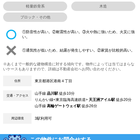
軽量鉄骨系
木造
ブロック・その他
①防音性が高い。②耐震性が高い。③火や熱に強いため、火災に強
い。
①通気性が低いため、結露が発生しやすい。②家賃が比較的高い。
※あくまで一般的な建物構造に対する傾向です。物件によっては当てはまらな
いケースもありますので、詳細は不動産会社へお問い合わせください。
東京都港区港南４丁目
住所
山手線
品川駅
徒歩10分
交通・アクセス
りんかい線<東京臨海高速鉄道>
天王洲アイル駅
徒歩20分
山手線
高輪ゲートウェイ駅
徒歩26分
3駅利用可
周辺環境
この物件にお問合せする