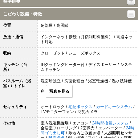
基本情報
こだわり設備・特徴
位置
角部屋 / 高層階
放送・通信
インターネット接続（月額利用料無料） / 高速ネッ
ト対応
収納
クローゼット / シューズボックス
キッチン（台
IHクッキングヒーター付 / ディスポーザー / システ
所）
ムキッチン
バスルーム（浴
洗面所独立 / 洗面化粧台 / 浴室乾燥機 / 温水洗浄便
室）/ トイレ
座
写真を見る
セキュリティ
オートロック /
宅配ボックス
/
カードキーシステム
/
TVモニターフォン / 防犯カメラ
その他
室内洗濯機置場 / エアコン /
24時間換気システム
/
全居室フローリング / 2面採光 / エレベーター /
24時
間ゴミ出し可
/ 敷地内ごみ置き場 / 人感照明センサ
ー /
耐震構造
/ 耐火構造 / フロントサービス / 都市