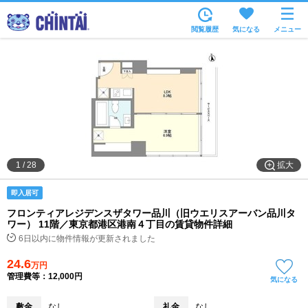
お部屋を探す
閲覧履歴
気になる
メニュー
沿線・駅から
住所から
家賃相場から
通勤通学時間から
物件特集から
拡大
1
/
28
不動産会社から
即入居可
TOP
フロンティアレジデンスザタワー品川（旧ウエリスアーバン品川タ
ワー） 11階／東京都港区港南４丁目の賃貸物件詳細
6日以内に物件情報が更新されました
24.6
万円
管理費等：12,000円
気になる
敷金
なし
礼金
なし