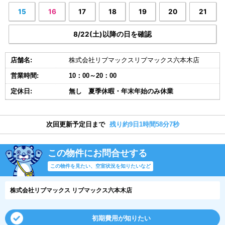
15
16
17
18
19
20
21
8/22(土)以降の日を確認
店舗名:
株式会社リブマックスリブマックス六本木店
営業時間:
10：00～20：00
定休日:
無し 夏季休暇・年末年始のみ休業
次回更新予定日まで
残り約9日1時間58分6秒
この物件にお問合せする
この物件を見たい、空室状況を知りたいなど
株式会社リブマックス リブマックス六本木店
初期費用が知りたい