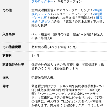
ブルロックキー
/ TVモニターフォン
その他
室内洗濯機置場 / エアコン / フローリング /
24時間
換気システム
/ バルコニー / エレベーター /
24時間
ゴミ出し可
/ 敷地内ごみ置き場 / 照明器具付 /
耐震
構造
/
LPガス
/ 給湯 / 電気 / 公営上水道 / 下水道 /
陽当り良好
入居条件
ペット相談可 （飼育の場合：敷金1ヶ月増) / 保証人
不要 / 外国人可
その他諸費用
敷金積み増し(ペット飼育:1ヶ月)
更新料
1ヶ月
家賃保証会社等
保証会社必加入（その他:実費）※ 初回保証料：総
賃料の５０％ 月次保証料：１％
保険
損害保険加入要。
備考
緊急駆け付けサポート16500円 契約事務手数料2750
0円 鍵交換代33000円 総合保険サポート1000円(月
額) 「ハーモニーレジデンス東京南砂パークサイ
ド」：江東区エリアの新居にピッタリ。歩いて273m
の場所に、AEON STYLE(イオン スタイル) 南砂店
があります。共用部には宅配ボックス・ゴミ出し24