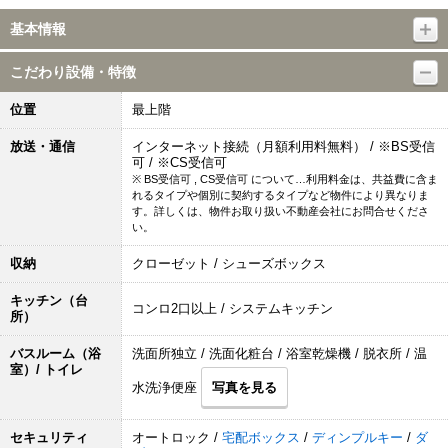
基本情報
こだわり設備・特徴
位置
最上階
放送・通信
インターネット接続（月額利用料無料） / ※BS受信
可 / ※CS受信可
※ BS受信可 , CS受信可 について…利用料金は、共益費に含ま
れるタイプや個別に契約するタイプなど物件により異なりま
す。詳しくは、物件お取り扱い不動産会社にお問合せくださ
い。
収納
クローゼット / シューズボックス
キッチン（台
コンロ2口以上 / システムキッチン
所）
バスルーム（浴
洗面所独立 / 洗面化粧台 / 浴室乾燥機 / 脱衣所 / 温
室）/ トイレ
水洗浄便座
写真を見る
セキュリティ
オートロック /
宅配ボックス
/
ディンプルキー
/
ダ