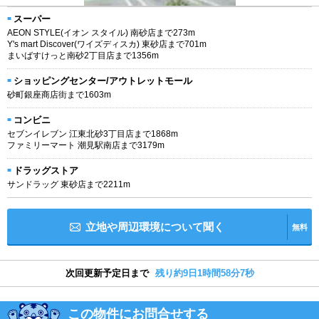
スーパー
AEON STYLE(イオン スタイル) 南砂店まで273m
Y's mart Discover(ワイズディスカ) 東砂店まで701m
まいばすけっと南砂2丁目店まで1356m
ショッピングセンター/アウトレットモール
砂町銀座商店街まで1603m
コンビニ
セブンイレブン 江東北砂3丁目店まで1868m
ファミリーマート 潮見駅南店まで3179m
ドラッグストア
サンドラッグ 東砂店まで2211m
立地や周辺環境について聞く
無料
次回更新予定日まで
残り約9日1時間58分6秒
この物件にお問合せする