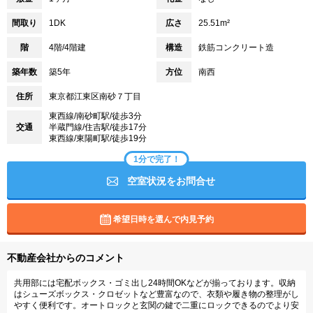
間取り
1DK
広さ
25.51m²
階
4階/4階建
構造
鉄筋コンクリート造
築年数
築5年
方位
南西
住所
東京都江東区南砂７丁目
東西線/南砂町駅/徒歩3分
交通
半蔵門線/住吉駅/徒歩17分
東西線/東陽町駅/徒歩19分
1分で完了！
空室状況をお問合せ
希望日時を選んで内見予約
不動産会社からのコメント
共用部には宅配ボックス・ゴミ出し24時間OKなどが揃っております。収納
はシューズボックス・クロゼットなど豊富なので、衣類や履き物の整理がし
やすく便利です。オートロックと玄関の鍵で二重にロックできるのでより安