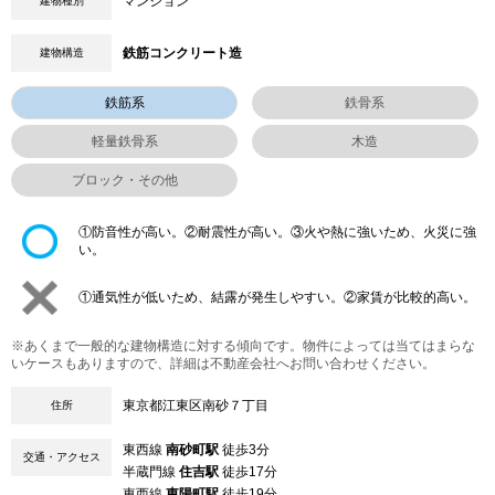
マンション
建物種別
鉄筋コンクリート造
建物構造
鉄筋系
鉄骨系
軽量鉄骨系
木造
ブロック・その他
①防音性が高い。②耐震性が高い。③火や熱に強いため、火災に強
い。
①通気性が低いため、結露が発生しやすい。②家賃が比較的高い。
※あくまで一般的な建物構造に対する傾向です。物件によっては当てはまらな
いケースもありますので、詳細は不動産会社へお問い合わせください。
東京都江東区南砂７丁目
住所
東西線
南砂町駅
徒歩3分
交通・アクセス
半蔵門線
住吉駅
徒歩17分
東西線
東陽町駅
徒歩19分