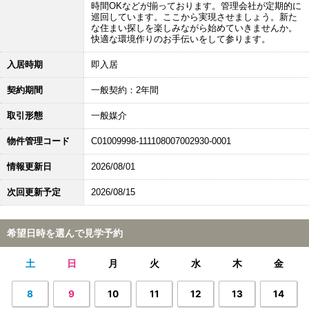
時間OKなどが揃っております。管理会社が定期的に
巡回しています。ここから実現させましょう。新た
な住まい探しを楽しみながら始めていきませんか。
快適な環境作りのお手伝いをして参ります。
入居時期
即入居
契約期間
一般契約：2年間
取引形態
一般媒介
物件管理コード
C01009998-111108007002930-0001
情報更新日
2026/08/01
次回更新予定
2026/08/15
希望日時を選んで見学予約
土
日
月
火
水
木
金
8
9
10
11
12
13
14