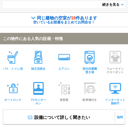
全に暮らせます。室内設備は洗面所独立・浴室乾燥機など充実した設備を備
続きを見る
え付けています。1DKのお部屋です。
同じ建物の空室が
19
件あります
空いているお部屋をまとめてお問合せ！
この物件にある人気の設備・特徴
バス・トイレ別
独立洗面台
エアコン
室内洗濯機
ウォークイン
置き場
クローゼット
オートロック
TVモニター
角部屋
駐車場付き
インターネット
ホン
接続可
設備について詳しく聞きたい
無料