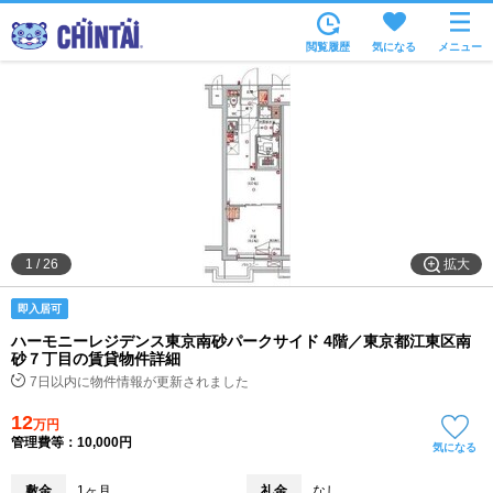
お部屋を探す
閲覧履歴
気になる
メニュー
沿線・駅から
住所から
家賃相場から
通勤通学時間から
物件特集から
拡大
1
/
26
不動産会社から
即入居可
TOP
ハーモニーレジデンス東京南砂パークサイド 4階／東京都江東区南
砂７丁目の賃貸物件詳細
7日以内に物件情報が更新されました
12
万円
管理費等：10,000円
気になる
敷金
1ヶ月
礼金
なし