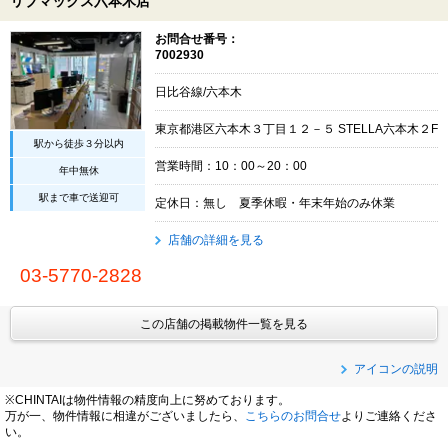
リブマックス六本木店
お問合せ番号：
7002930
日比谷線/六本木
東京都港区六本木３丁目１２－５ STELLA六本木２F
駅から徒歩３分以内
営業時間：10：00～20：00
年中無休
駅まで車で送迎可
定休日：無し 夏季休暇・年末年始のみ休業
店舗の詳細を見る
03-5770-2828
この店舗の掲載物件一覧を見る
アイコンの説明
※CHINTAIは物件情報の精度向上に努めております。
万が一、物件情報に相違がございましたら、
こちらのお問合せ
よりご連絡くださ
い。