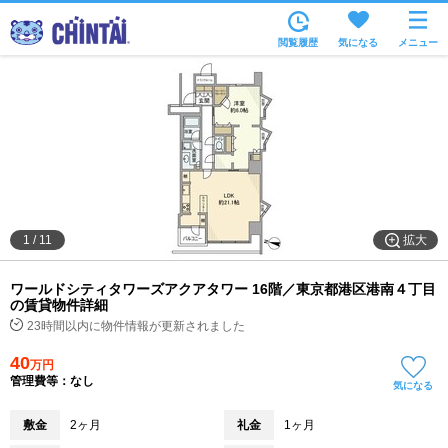
お部屋を探す
閲覧履歴
気になる
メニュー
沿線・駅から
住所から
家賃相場から
通勤通学時間から
物件特集から
拡大
1
/
11
不動産会社から
ワールドシティタワーズアクアタワー 16階／東京都港区港南４丁目
TOP
の賃貸物件詳細
23時間以内に物件情報が更新されました
40
万円
管理費等：なし
気になる
敷金
2ヶ月
礼金
1ヶ月