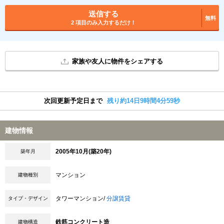
送信する
無料
2 項目のみ入力するだけ！
家族や友人に物件をシェアする
次回更新予定日まで
残り約14日9時間4分58秒
建物情報
2005年10月(築20年)
築年月
マンション
建物種別
タワーマンション/
分譲賃貸
タイプ・デザイン
鉄筋コンクリート造
建物構造