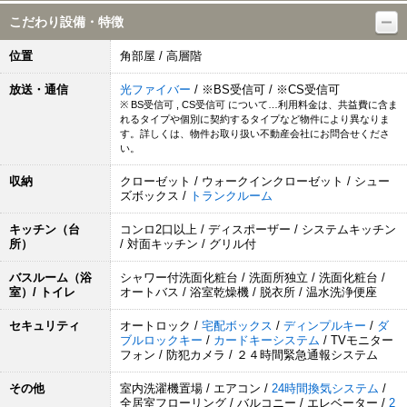
こだわり設備・特徴
位置
角部屋 / 高層階
放送・通信
光ファイバー
/ ※BS受信可 / ※CS受信可
※ BS受信可 , CS受信可 について…利用料金は、共益費に含ま
れるタイプや個別に契約するタイプなど物件により異なりま
す。詳しくは、物件お取り扱い不動産会社にお問合せくださ
い。
収納
クローゼット / ウォークインクローゼット / シュー
ズボックス /
トランクルーム
キッチン（台
コンロ2口以上 / ディスポーザー / システムキッチン
所）
/ 対面キッチン / グリル付
バスルーム（浴
シャワー付洗面化粧台 / 洗面所独立 / 洗面化粧台 /
室）/ トイレ
オートバス / 浴室乾燥機 / 脱衣所 / 温水洗浄便座
セキュリティ
オートロック /
宅配ボックス
/
ディンプルキー
/
ダ
ブルロックキー
/
カードキーシステム
/ TVモニター
フォン / 防犯カメラ / ２４時間緊急通報システム
その他
室内洗濯機置場 / エアコン /
24時間換気システム
/
全居室フローリング / バルコニー / エレベーター /
2