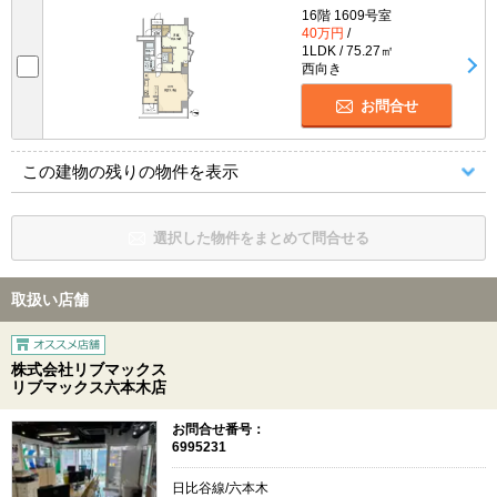
16階 1609号室
40万円
/
1LDK / 75.27㎡
西向き
お問合せ
この建物の残りの物件を表示
選択した物件をまとめて問合せる
取扱い店舗
株式会社リブマックス
リブマックス六本木店
お問合せ番号：
6995231
日比谷線/六本木