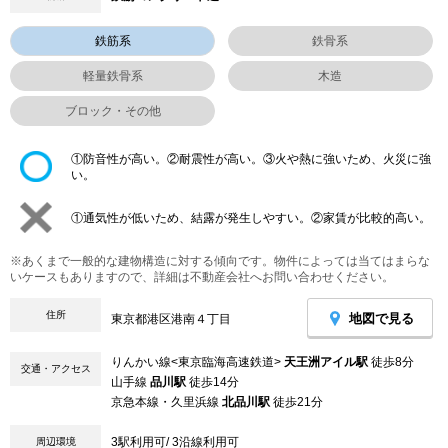
鉄筋系
鉄骨系
軽量鉄骨系
木造
ブロック・その他
①防音性が高い。②耐震性が高い。③火や熱に強いため、火災に強
い。
①通気性が低いため、結露が発生しやすい。②家賃が比較的高い。
※あくまで一般的な建物構造に対する傾向です。物件によっては当てはまらな
いケースもありますので、詳細は不動産会社へお問い合わせください。
住所
地図で見る
東京都港区港南４丁目
りんかい線<東京臨海高速鉄道>
天王洲アイル駅
徒歩8分
交通・アクセス
山手線
品川駅
徒歩14分
京急本線・久里浜線
北品川駅
徒歩21分
3駅利用可/ 3沿線利用可
周辺環境