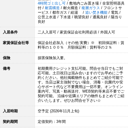
4時間ゴミ出し可
/ 敷地内ごみ置き場 / 全室照明器具
付 /
耐震構造
/ 耐火構造 /
複層ガラス
/ フロントサ
ービス / 都市ガス / 給湯 /
追い焚き機能
/ 電気 /
公営上水道 / 下水道 / 眺望良好 / 通風良好 / 陽当り
良好
入居条件
二人入居可 / 家賃保証会社利用必須 / 外国人可
家賃保証会社等
保証会社必加入（その他:実費）※ 初回保証料：賃
料等の１００％ 月額保証料：賃料等の２％
保険
損害保険加入要。
備考
初期費用クレジット支払可能。問合せ当日でもご対
応可能。土日祝日は混み合いますのでお早めにご予
約ください。他社掲載物件もまとめてご紹介可能で
す。当店は家主強制でない場合、消毒・抗菌代や安
心サポート代など不要費用は一切不要。オンライン
案内可。写真・動画送付、WEB契約等来店不要でご
契約可能。 沿線や近隣エリアの物件もまとめてご紹
介いたします。ぜひお問合せ下さい☆
入居時期
空予定 (2026年11月上旬)
契約期間
定借契約：3年間