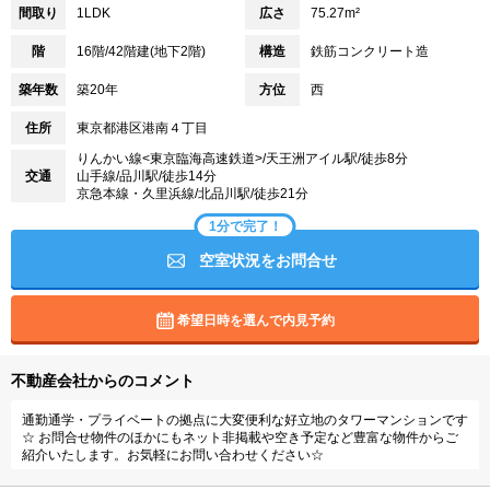
間取り
1LDK
広さ
75.27m²
階
16階/42階建(地下2階)
構造
鉄筋コンクリート造
築年数
築20年
方位
西
住所
東京都港区港南４丁目
りんかい線<東京臨海高速鉄道>/天王洲アイル駅/徒歩8分
交通
山手線/品川駅/徒歩14分
京急本線・久里浜線/北品川駅/徒歩21分
1分で完了！
空室状況をお問合せ
希望日時を選んで内見予約
不動産会社からのコメント
通勤通学・プライベートの拠点に大変便利な好立地のタワーマンションです
☆ お問合せ物件のほかにもネット非掲載や空き予定など豊富な物件からご
紹介いたします。お気軽にお問い合わせください☆