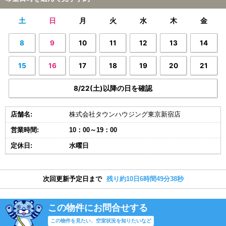
土
日
月
火
水
木
金
8
9
10
11
12
13
14
15
16
17
18
19
20
21
8/22(土)以降の日を確認
店舗名:
株式会社タウンハウジング東京新宿店
営業時間:
10：00～19：00
定休日:
水曜日
次回更新予定日まで
残り約10日6時間49分37秒
この物件にお問合せする
この物件を見たい、空室状況を知りたいなど