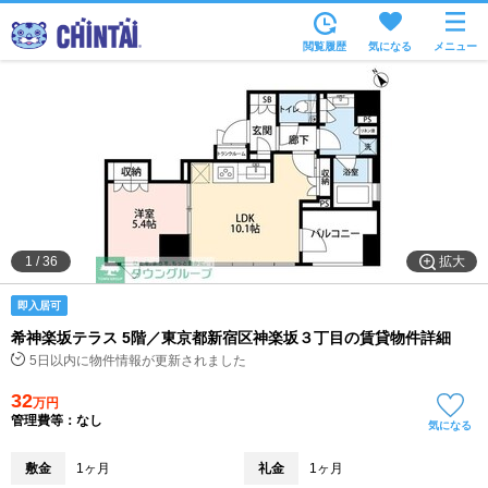
お部屋を探す
閲覧履歴
気になる
メニュー
沿線・駅から
住所から
家賃相場から
通勤通学時間から
物件特集から
拡大
1
/
36
不動産会社から
即入居可
TOP
希神楽坂テラス 5階／東京都新宿区神楽坂３丁目の賃貸物件詳細
5日以内に物件情報が更新されました
32
万円
管理費等：なし
気になる
敷金
1ヶ月
礼金
1ヶ月