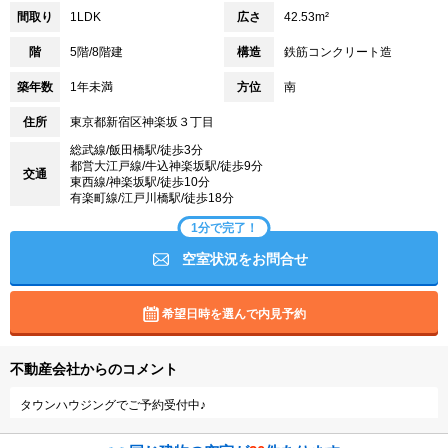
間取り
1LDK
広さ
42.53m²
階
5階/8階建
構造
鉄筋コンクリート造
築年数
1年未満
方位
南
住所
東京都新宿区神楽坂３丁目
総武線/飯田橋駅/徒歩3分
都営大江戸線/牛込神楽坂駅/徒歩9分
交通
東西線/神楽坂駅/徒歩10分
有楽町線/江戸川橋駅/徒歩18分
1分で完了！
空室状況をお問合せ
希望日時を選んで内見予約
不動産会社からのコメント
タウンハウジングでご予約受付中♪