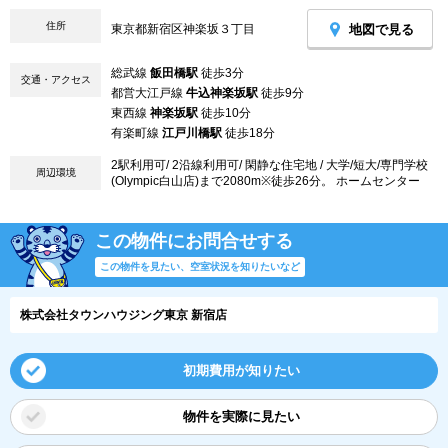
住所
地図で見る
東京都新宿区神楽坂３丁目
総武線
飯田橋駅
徒歩3分
交通・アクセス
都営大江戸線
牛込神楽坂駅
徒歩9分
東西線
神楽坂駅
徒歩10分
有楽町線
江戸川橋駅
徒歩18分
2駅利用可/ 2沿線利用可/ 閑静な住宅地 / 大学/短大/専門学校
周辺環境
(Olympic白山店)まで2080m※徒歩26分。 ホームセンター
この物件にお問合せする
この物件を見たい、空室状況を知りたいなど
株式会社タウンハウジング東京 新宿店
初期費用が知りたい
物件を実際に見たい