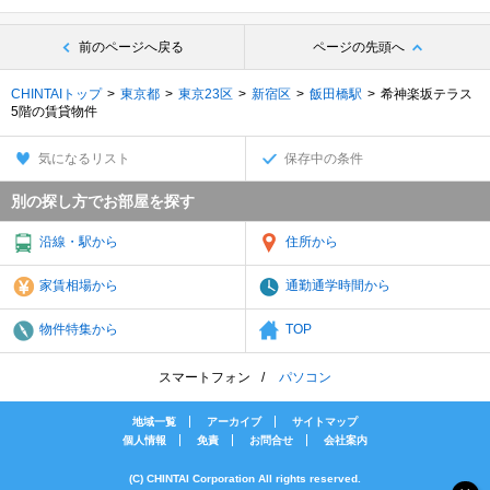
前のページへ戻る
ページの先頭へ
CHINTAIトップ
東京都
東京23区
新宿区
飯田橋駅
希神楽坂テラス
5階の賃貸物件
気になるリスト
保存中の条件
別の探し方でお部屋を探す
沿線・駅から
住所から
家賃相場から
通勤通学時間から
物件特集から
TOP
スマートフォン
パソコン
地域一覧
アーカイブ
サイトマップ
個人情報
免責
お問合せ
会社案内
(C) CHINTAI Corporation All rights reserved.