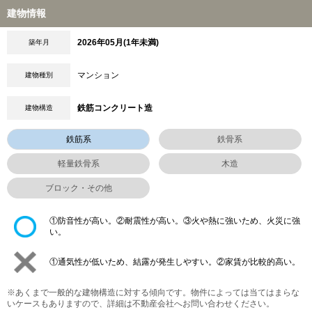
建物情報
2026年05月(1年未満)
築年月
マンション
建物種別
鉄筋コンクリート造
建物構造
鉄筋系
鉄骨系
軽量鉄骨系
木造
ブロック・その他
①防音性が高い。②耐震性が高い。③火や熱に強いため、火災に強
い。
①通気性が低いため、結露が発生しやすい。②家賃が比較的高い。
※あくまで一般的な建物構造に対する傾向です。物件によっては当てはまらな
いケースもありますので、詳細は不動産会社へお問い合わせください。