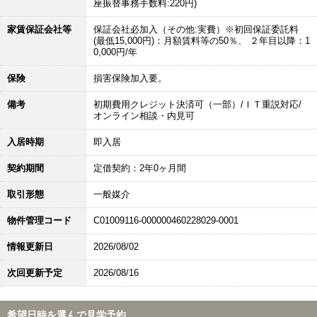
座振替事務手数料:220円)
家賃保証会社等
保証会社必加入（その他:実費）※初回保証委託料
(最低15,000円)：月額賃料等の50％、 ２年目以降：1
0,000円/年
保険
損害保険加入要。
備考
初期費用クレジット決済可（一部）/ＩＴ重説対応/
オンライン相談・内見可
入居時期
即入居
契約期間
定借契約：2年0ヶ月間
取引形態
一般媒介
物件管理コード
C01009116-000000460228029-0001
情報更新日
2026/08/02
次回更新予定
2026/08/16
希望日時を選んで見学予約