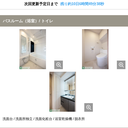
次回更新予定日まで
残り約10日6時間49分37秒
バスルーム（浴室）/ トイレ
洗面台 / 洗面所独立 / 洗面化粧台 / 浴室乾燥機 / 脱衣所