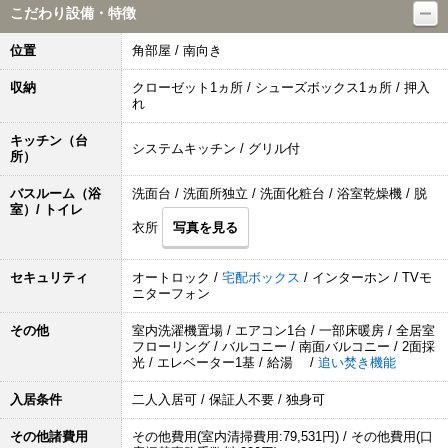
こだわり設備・特徴
位置
角部屋 / 南向き
収納
クローゼット1ヵ所 / シューズボックス1ヵ所 / 押入
れ
キッチン（台
システムキッチン / グリル付
所）
バスルーム（浴
洗面台 / 洗面所独立 / 洗面化粧台 / 浴室乾燥機 / 脱
室）/ トイレ
衣所
写真を見る
セキュリティ
オートロック /
宅配ボックス
/ インターホン / TVモ
ニターフォン
その他
室内洗濯機置場 / エアコン1台 / 一部床暖房 / 全居室
フローリング / バルコニー / 南面バルコニー / 2面採
光 / エレベーター1基 / 給湯 /
追い焚き機能
入居条件
二人入居可 / 保証人不要 / 独身可
その他諸費用
その他費用(室内清掃費用:79,531円) / その他費用(口