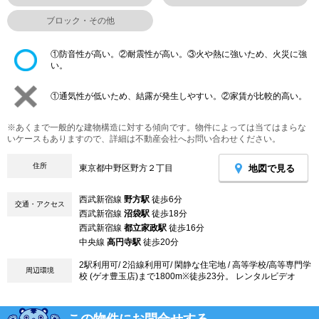
ブロック・その他
①防音性が高い。②耐震性が高い。③火や熱に強いため、火災に強
い。
①通気性が低いため、結露が発生しやすい。②家賃が比較的高い。
※あくまで一般的な建物構造に対する傾向です。物件によっては当てはまらな
いケースもありますので、詳細は不動産会社へお問い合わせください。
住所
地図で見る
東京都中野区野方２丁目
西武新宿線
野方駅
徒歩6分
交通・アクセス
西武新宿線
沼袋駅
徒歩18分
西武新宿線
都立家政駅
徒歩16分
中央線
高円寺駅
徒歩20分
2駅利用可/ 2沿線利用可/ 閑静な住宅地 / 高等学校/高等専門学
周辺環境
校 (ゲオ豊玉店)まで1800m※徒歩23分。 レンタルビデオ
この物件にお問合せする