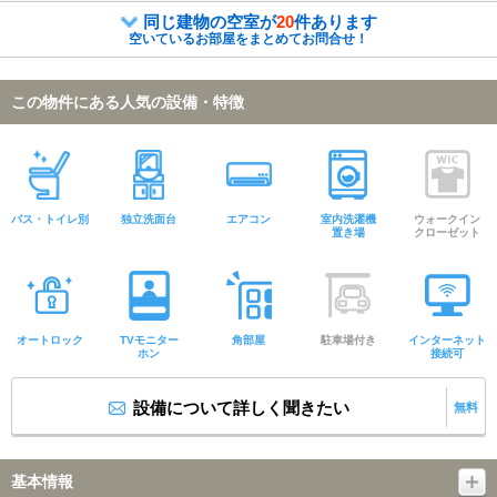
同じ建物の空室が
20
件あります
空いているお部屋をまとめてお問合せ！
この物件にある人気の設備・特徴
バス・トイレ別
独立洗面台
エアコン
室内洗濯機
ウォークイン
置き場
クローゼット
オートロック
TVモニター
角部屋
駐車場付き
インターネット
ホン
接続可
設備について詳しく聞きたい
無料
基本情報