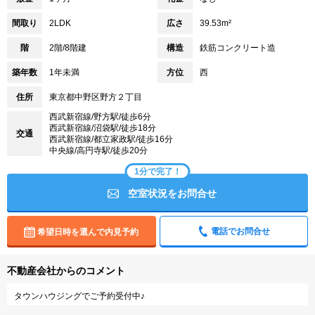
間取り
2LDK
広さ
39.53m²
階
2階/8階建
構造
鉄筋コンクリート造
築年数
1年未満
方位
西
住所
東京都中野区野方２丁目
西武新宿線/野方駅/徒歩6分
西武新宿線/沼袋駅/徒歩18分
交通
西武新宿線/都立家政駅/徒歩16分
中央線/高円寺駅/徒歩20分
1分で完了！
空室状況をお問合せ
電話でお問合せ
希望日時を選んで内見予約
不動産会社からのコメント
タウンハウジングでご予約受付中♪