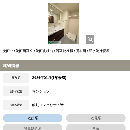
洗面台 / 洗面所独立 / 洗面化粧台 / 浴室乾燥機 / 脱衣所 / 温水洗浄便座
建物情報
2026年01月(1年未満)
築年月
マンション
建物種別
鉄筋コンクリート造
建物構造
鉄筋系
鉄骨系
軽量鉄骨系
木造