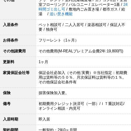
室フローリング / バルコニー / エレベーター1基 /
24
時間ゴミ出し可
/ 敷地内ごみ置き場 / 都市ガス / 給
湯 /
追い焚き機能
入居条件
ペット相談可 / 二人入居可 / 楽器相談可 / 保証人不
要 / 独身可
お得条件
フリーレント（1ヶ月）
その他諸費用
その他費用(M-REALプレミアム会費2年:19,800円)
更新料
1ヶ月
家賃保証会社等
保証会社必加入（その他:実費）※当社指定：初期費
用は賃料等の５０％、月次保証料は賃料等の１％。
その他保証会社条件有
保険
損害保険加入要。
備考
初期費用クレジット決済可（一部）/ＩＴ重説対応/
オンライン相談・内見可
入居時期
即入居
契約期間
一般契約：2年0ヶ月間