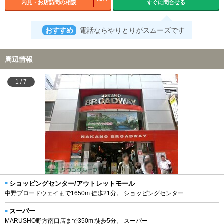
内見・お店訪問の相談
すぐに問合せる
おすすめ
電話ならやりとりがスムーズです
周辺情報
1
/
7
ショッピングセンター/アウトレットモール
中野ブロードウェイまで1650m:徒歩21分。 ショッピングセンター
スーパー
MARUSHO野方南口店まで350m:徒歩5分。 スーパー