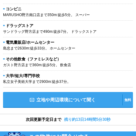
コンビニ
MARUSHO野方南口店まで350m:徒歩5分。 スーパー
ドラッグストア
サンドラッグ野方店まで490m:徒歩7分。 ドラックストア
電気量販店/ホームセンター
島忠まで2630m:徒歩33分。 ホームセンター
その他飲食（ファミレスなど）
ガスト野方店まで360m:徒歩5分。 飲食店
大学/短大/専門学校
私立女子美術大学まで2900m:徒歩37分。
立地や周辺環境について聞く
無料
次回更新予定日まで
残り約13日14時間5分29秒