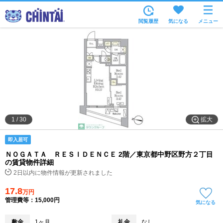
お部屋を探す
閲覧履歴
気になる
メニュー
沿線・駅から
住所から
家賃相場から
通勤通学時間から
物件特集から
拡大
1
/
30
不動産会社から
即入居可
TOP
ＮＯＧＡＴＡ ＲＥＳＩＤＥＮＣＥ 2階／東京都中野区野方２丁目
の賃貸物件詳細
2日以内に物件情報が更新されました
17.8
万円
管理費等：15,000円
気になる
敷金
1ヶ月
礼金
なし