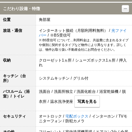
こだわり設備・特徴
位置
角部屋
放送・通信
インターネット接続（月額利用料無料） /
光ファイ
バー
/ ※BS受信可
※ BS受信可 について…利用料金は、共益費に含まれるタイプ
や個別に契約するタイプなど物件により異なります。詳しく
は、物件お取り扱い不動産会社にお問合せください。
収納
クローゼット1ヵ所 / シューズボックス1ヵ所 / 押入
れ
キッチン（台
システムキッチン / グリル付
所）
バスルーム（浴
洗面台 / 洗面所独立 / 洗面化粧台 / 浴室乾燥機 / 脱
室）/ トイレ
衣所 / 温水洗浄便座
写真を見る
セキュリティ
オートロック /
宅配ボックス
/ インターホン / TVモ
ニターフォン / 防犯カメラ
その他
フリーレント / 室内洗濯機置場 / エアコン2台 / 全居