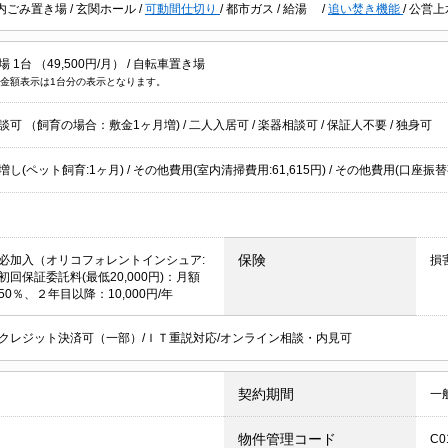
内ごみ置き場
/
玄関ホール
/
可動間仕切り
/
都市ガス
/
給湯
/
追い焚き機能
/
公営上
1台 （49,500円/月） /
自転車置き場
金額表示は1台分の表示となります。
談可 （飼育の場合：敷金1ヶ月増)
/
二人入居可
/
楽器相談可
/
保証人不要
/
独身可
し(ペット飼育:1ヶ月) / その他費用(室内清掃費用:61,615円) / その他費用(口座振替
保険
必加入（オリコフォレントインシュア:
損
回保証委託料(最低20,000円)：月額
0％、２年目以降：10,000円/年
クレジット決済可（一部）/ＩＴ重説対応/オンライン相談・内見可
契約期間
一
物件管理コード
C0