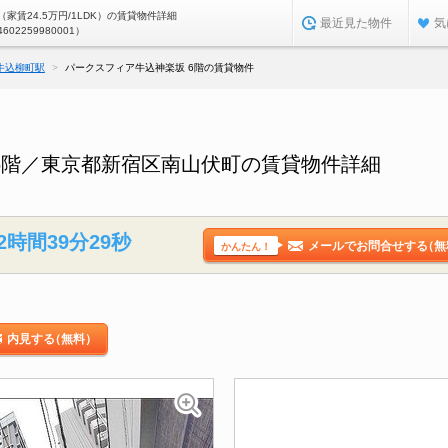
家賃24.5万円/1LDK）の賃貸物件詳細
最近見た物件
気
4602259980001）
牛込柳町駅
パークスフィア牛込神楽坂 6階の賃貸物件
6階／東京都新宿区南山伏町の賃貸物件詳細
2時間39分28秒
メールでお問合せする
（無
かんたん！
内見する
（無料）