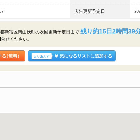
広告更新予定日
07
20
残り約15日2時間39分
京都新宿区南山伏町の
次回更新予定日まで
問合せください。
する
（無料）
気になるリストに追加する
とりあえず