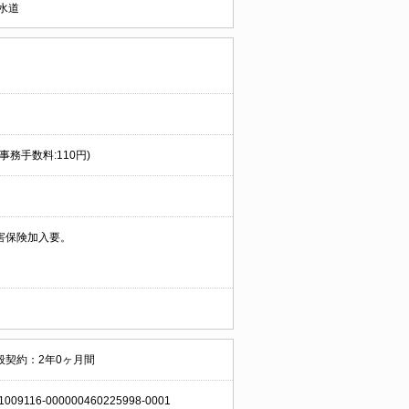
水道
事務手数料:110円)
害保険加入要。
般契約：2年0ヶ月間
1009116-000000460225998-0001