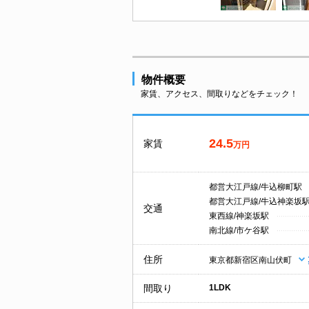
物件概要
家賃、アクセス、間取りなどをチェック！
24.5
家賃
万円
都営大江戸線/牛込柳町駅
都営大江戸線/牛込神楽坂
交通
東西線/神楽坂駅
南北線/市ケ谷駅
住所
東京都新宿区南山伏町
間取り
1LDK