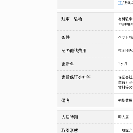
可
/
敷地
駐車・駐輪
有料駐車場 
※駐車場の
条件
ペット相
その他諸費用
敷金積み増
更新料
1ヶ月
家賃保証会社等
保証会社
実費）※初
賃料等の5
備考
初期費用
入居時期
即入居
取引形態
一般媒介