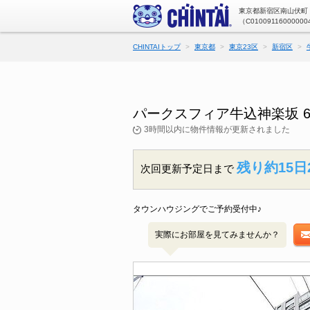
東京都新宿区南山伏町（
（C01009116000000
CHINTAIトップ
東京都
東京23区
新宿区
パークスフィア牛込神楽坂 
3時間以内に物件情報が更新されました
残り約15日
次回更新予定日まで
タウンハウジングでご予約受付中♪
実際にお部屋を見てみませんか？