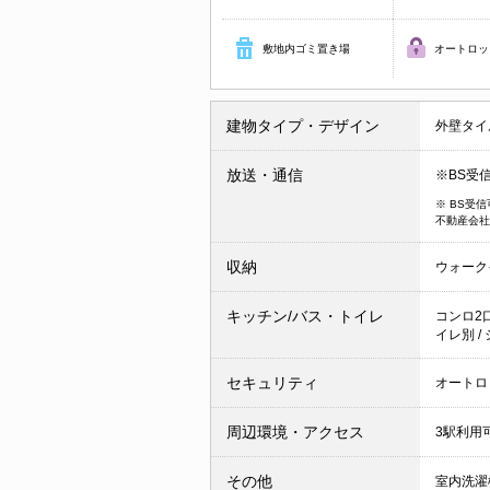
敷地内ゴミ置き場
オートロッ
建物タイプ・デザイン
外壁タイ
放送・通信
※BS受
※ BS受
不動産会社
収納
ウォーク
キッチン/バス・トイレ
コンロ2
イレ別
/
セキュリティ
オートロ
周辺環境・アクセス
3駅利用
その他
室内洗濯