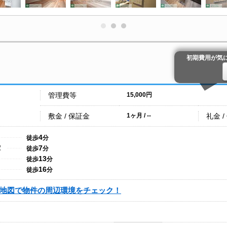
初期費用が気
管理費等
15,000円
敷金 / 保証金
礼金 /
1ヶ月 / --
4
徒歩
分
7
駅
徒歩
分
13
徒歩
分
16
徒歩
分
地図で物件の周辺環境をチェック！