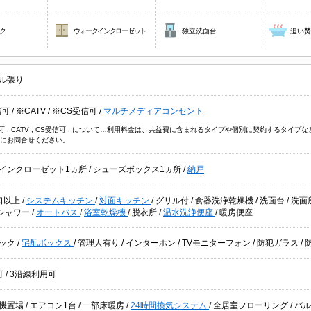
ク
ウォークインクローゼット
独立洗面台
追い
ル張り
信可
/
※CATV
/
※CS受信可
/
マルチメディアコンセント
信可 , CATV , CS受信可 , について…利用料金は、共益費に含まれるタイプや個別に契約するタ
にお問合せください。
インクローゼット1ヵ所
/
シューズボックス1ヵ所
/
納戸
口以上
/
システムキッチン
/
対面キッチン
/
グリル付
/
食器洗浄乾燥機
/
洗面台
/
洗面
シャワー
/
オートバス
/
浴室乾燥機
/
脱衣所
/
温水洗浄便座
/
暖房便座
ック
/
宅配ボックス
/
管理人有り
/
インターホン
/
TVモニターフォン
/
防犯ガラス
/
可
/
3沿線利用可
機置場
/
エアコン1台
/
一部床暖房
/
24時間換気システム
/
全居室フローリング
/
バ