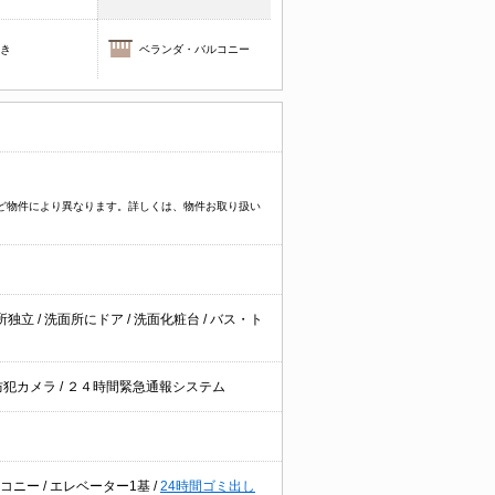
焚き
ベランダ・バルコニー
イプなど物件により異なります。詳しくは、物件お取り扱い
所独立
/
洗面所にドア
/
洗面化粧台
/
バス・ト
防犯カメラ
/
２４時間緊急通報システム
ルコニー
/
エレベーター1基
/
24時間ゴミ出し