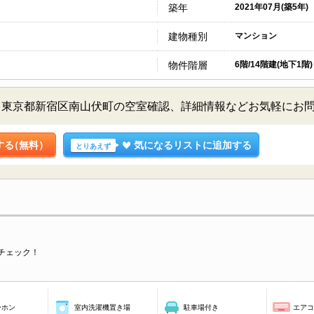
築年
2021年07月(築5年)
建物種別
マンション
物件階層
6階/14階建(地下1階)
／東京都新宿区南山伏町の空室確認、詳細情報などお気軽にお
する
（無料）
気になるリストに追加する
とりあえず
チェック！
ーホン
室内洗濯機置き場
駐車場付き
エア