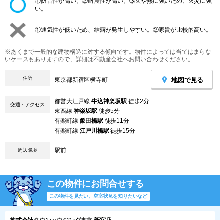
①防音性が高い。②耐震性が高い。③火や熱に強いため、火災に強
い。
①通気性が低いため、結露が発生しやすい。②家賃が比較的高い。
※あくまで一般的な建物構造に対する傾向です。物件によっては当てはまらな
いケースもありますので、詳細は不動産会社へお問い合わせください。
住所
地図で見る
東京都新宿区横寺町
都営大江戸線
牛込神楽坂駅
徒歩2分
交通・アクセス
東西線
神楽坂駅
徒歩5分
有楽町線
飯田橋駅
徒歩11分
有楽町線
江戸川橋駅
徒歩15分
駅前
周辺環境
この物件にお問合せする
この物件を見たい、空室状況を知りたいなど
株式会社タウンハウジング東京 新宿店