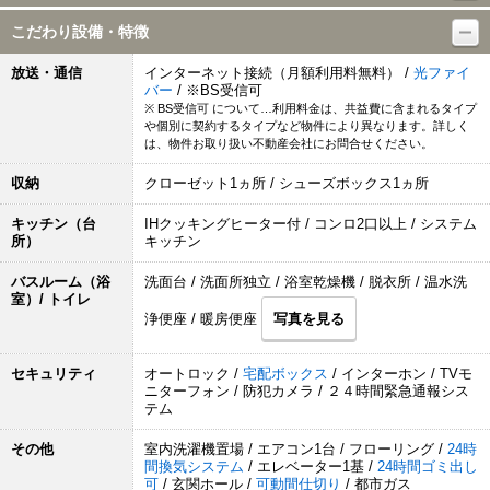
こだわり設備・特徴
放送・通信
インターネット接続（月額利用料無料） /
光ファイ
バー
/ ※BS受信可
※ BS受信可 について…利用料金は、共益費に含まれるタイプ
や個別に契約するタイプなど物件により異なります。詳しく
は、物件お取り扱い不動産会社にお問合せください。
収納
クローゼット1ヵ所 / シューズボックス1ヵ所
キッチン（台
IHクッキングヒーター付 / コンロ2口以上 / システム
所）
キッチン
バスルーム（浴
洗面台 / 洗面所独立 / 浴室乾燥機 / 脱衣所 / 温水洗
室）/ トイレ
浄便座 / 暖房便座
写真を見る
セキュリティ
オートロック /
宅配ボックス
/ インターホン / TVモ
ニターフォン / 防犯カメラ / ２４時間緊急通報シス
テム
その他
室内洗濯機置場 / エアコン1台 / フローリング /
24時
間換気システム
/ エレベーター1基 /
24時間ゴミ出し
可
/ 玄関ホール /
可動間仕切り
/ 都市ガス