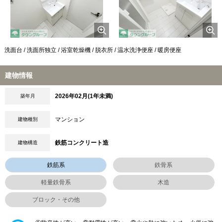
洗面台 / 洗面所独立 / 浴室乾燥機 / 脱衣所 / 温水洗浄便座 / 暖房便座
建物情報
2026年02月(1年未満)
築年月
マンション
建物種別
鉄筋コンクリート造
建物構造
鉄筋系
鉄骨系
軽量鉄骨系
木造
ブロック・その他