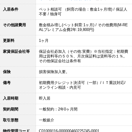
入居条件
ペット相談可 （飼育の場合：敷金1ヶ月増) / 保証人
不要 / 独身可
その他諸費用
敷金積み増し(ペット飼育:1ヶ月) / その他費用(M-RE
ALプレミアム会費2年:19,800円)
更新料
1ヶ月
家賃保証会社等
保証会社必加入（その他:実費）※当社指定：初期費
用は賃料等の５０％、月次保証料は賃料等の１％。
その他保証会社は条件有
保険
損害保険加入要。
備考
初期費用クレジット決済可（一部）/ＩＴ重説対応/
オンライン相談・内見可
入居時期
即入居
契約期間
一般契約：2年0ヶ月間
取引形態
一般媒介
物件管理コード
C01009116-000000460225745-0001