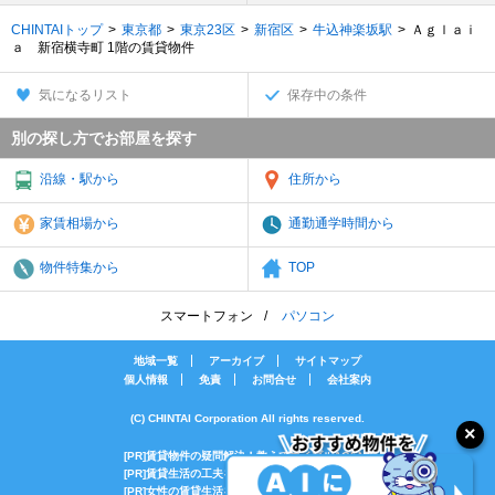
CHINTAIトップ
東京都
東京23区
新宿区
牛込神楽坂駅
Ａｇｌａｉ
ａ 新宿横寺町 1階の賃貸物件
気になるリスト
保存中の条件
別の探し方でお部屋を探す
沿線・駅から
住所から
家賃相場から
通勤通学時間から
物件特集から
TOP
スマートフォン
パソコン
地域一覧
アーカイブ
サイトマップ
個人情報
免責
お問合せ
会社案内
(C) CHINTAI Corporation All rights reserved.
[PR]賃貸物件の疑問解決！教えてエイブルAGENT
[PR]賃貸生活の工夫を紹介！CHINTAI情報局
[PR]女性の賃貸生活を応援！Woman.CHINTAI