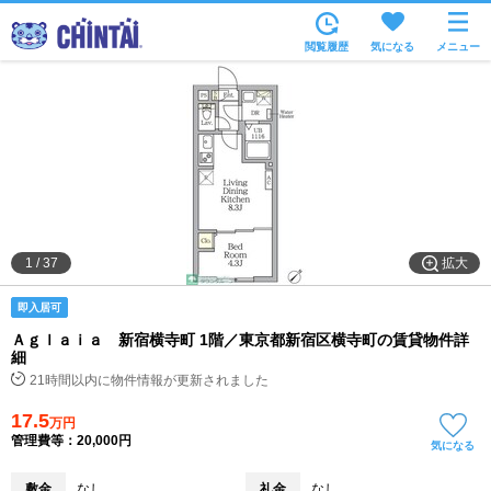
お部屋を探す
閲覧履歴
気になる
メニュー
沿線・駅から
住所から
家賃相場から
通勤通学時間から
物件特集から
拡大
1
/
37
不動産会社から
即入居可
TOP
Ａｇｌａｉａ 新宿横寺町 1階／東京都新宿区横寺町の賃貸物件詳
細
21時間以内に物件情報が更新されました
17.5
万円
管理費等：20,000円
気になる
敷金
なし
礼金
なし