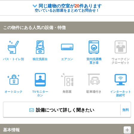
同じ建物の空室が
20
件あります
空いているお部屋をまとめてお問合せ！
この物件にある人気の設備・特徴
バス・トイレ別
独立洗面台
エアコン
室内洗濯機
ウォークイン
置き場
クローゼット
オートロック
TVモニター
角部屋
駐車場付き
インターネット
ホン
接続可
設備について詳しく聞きたい
無料
基本情報