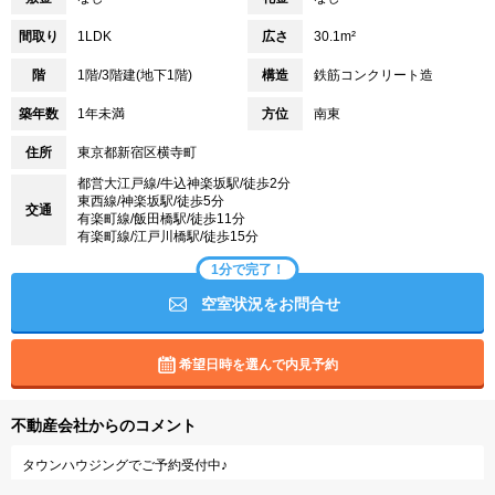
間取り
1LDK
広さ
30.1m²
階
1階/3階建(地下1階)
構造
鉄筋コンクリート造
築年数
1年未満
方位
南東
住所
東京都新宿区横寺町
都営大江戸線/牛込神楽坂駅/徒歩2分
東西線/神楽坂駅/徒歩5分
交通
有楽町線/飯田橋駅/徒歩11分
有楽町線/江戸川橋駅/徒歩15分
1分で完了！
空室状況をお問合せ
希望日時を選んで内見予約
不動産会社からのコメント
タウンハウジングでご予約受付中♪